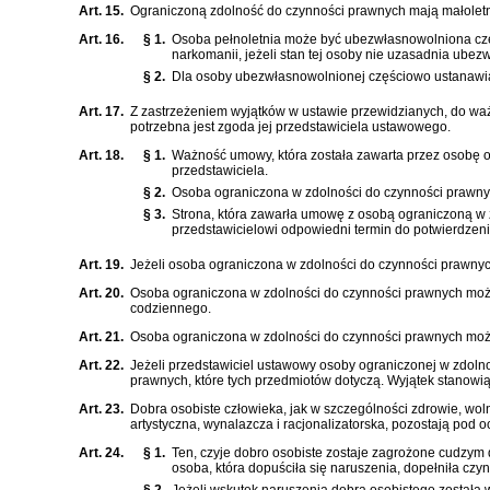
Art. 15.
Ograniczoną zdolność do czynności prawnych mają małoletni
Art. 16.
§ 1.
Osoba pełnoletnia może być ubezwłasnowolniona czę
narkomanii, jeżeli stan tej osoby nie uzasadnia ubez
§ 2.
Dla osoby ubezwłasnowolnionej częściowo ustanawia 
Art. 17.
Z zastrzeżeniem wyjątków w ustawie przewidzianych, do wa
potrzebna jest zgoda jej przedstawiciela ustawowego.
Art. 18.
§ 1.
Ważność umowy, która została zawarta przez osobę 
przedstawiciela.
§ 2.
Osoba ograniczona w zdolności do czynności prawny
§ 3.
Strona, która zawarła umowę z osobą ograniczoną w 
przedstawicielowi odpowiedni termin do potwierdzen
Art. 19.
Jeżeli osoba ograniczona w zdolności do czynności prawny
Art. 20.
Osoba ograniczona w zdolności do czynności prawnych mo
codziennego.
Art. 21.
Osoba ograniczona w zdolności do czynności prawnych moż
Art. 22.
Jeżeli przedstawiciel ustawowy osoby ograniczonej w zdoln
prawnych, które tych przedmiotów dotyczą. Wyjątek stanowi
Art. 23.
Dobra osobiste człowieka, jak w szczególności zdrowie, wo
artystyczna, wynalazcza i racjonalizatorska, pozostają pod
Art. 24.
§ 1.
Ten, czyje dobro osobiste zostaje zagrożone cudzym
osoba, która dopuściła się naruszenia, dopełniła czy
§ 2.
Jeżeli wskutek naruszenia dobra osobistego został