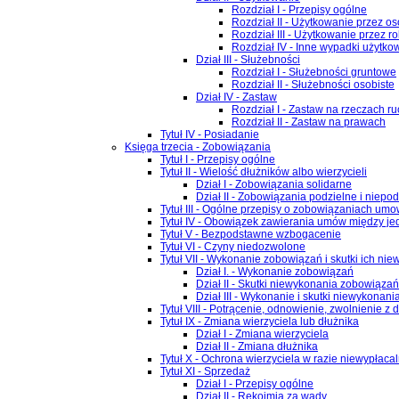
Rozdział I - Przepisy ogólne
Rozdział II - Użytkowanie przez os
Rozdział III - Użytkowanie przez r
Rozdział IV - Inne wypadki użytko
Dział III - Służebności
Rozdział I - Służebności gruntowe
Rozdział II - Służebności osobiste
Dział IV - Zastaw
Rozdział I - Zastaw na rzeczach 
Rozdział II - Zastaw na prawach
Tytuł IV - Posiadanie
Księga trzecia - Zobowiązania
Tytuł I - Przepisy ogólne
Tytuł II - Wielość dłużników albo wierzycieli
Dział I - Zobowiązania solidarne
Dział II - Zobowiązania podzielne i niepo
Tytuł III - Ogólne przepisy o zobowiązaniach um
Tytuł IV - Obowiązek zawierania umów między je
Tytuł V - Bezpodstawne wzbogacenie
Tytuł VI - Czyny niedozwolone
Tytuł VII - Wykonanie zobowiązań i skutki ich ni
Dział I. - Wykonanie zobowiązań
Dział II - Skutki niewykonania zobowiązań
Dział III - Wykonanie i skutki niewykon
Tytuł VIII - Potrącenie, odnowienie, zwolnienie z 
Tytuł IX - Zmiana wierzyciela lub dłużnika
Dział I - Zmiana wierzyciela
Dział II - Zmiana dłużnika
Tytuł X - Ochrona wierzyciela w razie niewypłaca
Tytuł XI - Sprzedaż
Dział I - Przepisy ogólne
Dział II - Rękojmia za wady