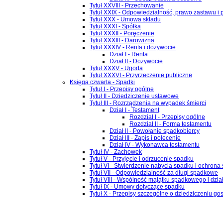
Tytuł XXVIII - Przechowanie
Tytuł XXIX - Odpowiedzialność, prawo zastawu i
Tytuł XXX - Umowa składu
Tytuł XXXI - Spółka
Tytuł XXXII - Poręczenie
Tytuł XXXIII - Darowizna
Tytuł XXXIV - Renta i dożywocie
Dział I - Renta
Dział II - Dożywocie
Tytuł XXXV - Ugoda
Tytuł XXXVI - Przyrzeczenie publiczne
Księga czwarta - Spadki
Tytuł I - Przepisy ogólne
Tytuł II - Dziedziczenie ustawowe
Tytuł III - Rozrządzenia na wypadek śmierci
Dział I - Testament
Rozdział I - Przepisy ogólne
Rozdział II - Forma testamentu
Dział II - Powołanie spadkobiercy
Dział III - Zapis i polecenie
Dział IV - Wykonawca testamentu
Tytuł IV - Zachowek
Tytuł V - Przyjęcie i odrzucenie spadku
Tytuł VI - Stwierdzenie nabycia spadku i ochrona
Tytuł VII - Odpowiedzialność za długi spadkowe
Tytuł VIII - Wspólność majątku spadkowego i dzia
Tytuł IX - Umowy dotyczące spadku
Tytuł X - Przepisy szczególne o dziedziczeniu go