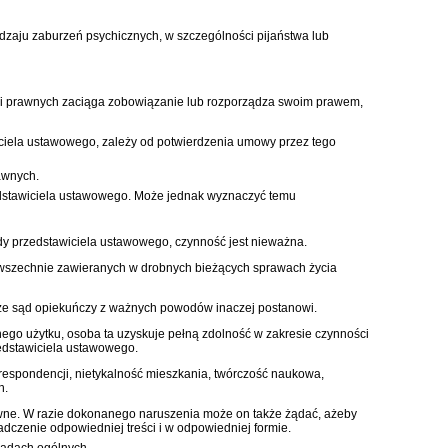
zaju zaburzeń psychicznych, w szczególności pijaństwa lub
ści prawnych zaciąga zobowiązanie lub rozporządza swoim prawem,
ciela ustawowego, zależy od potwierdzenia umowy przez tego
awnych.
edstawiciela ustawowego. Może jednak wyznaczyć temu
y przedstawiciela ustawowego, czynność jest nieważna.
szechnie zawieranych w drobnych bieżących sprawach życia
że sąd opiekuńczy z ważnych powodów inaczej postanowi.
ego użytku, osoba ta uzyskuje pełną zdolność w zakresie czynności
edstawiciela ustawowego.
respondencji, nietykalność mieszkania, twórczość naukowa,
h.
rawne. W razie dokonanego naruszenia może on także żądać, ażeby
adczenie odpowiedniej treści i w odpowiedniej formie.
sadach ogólnych.