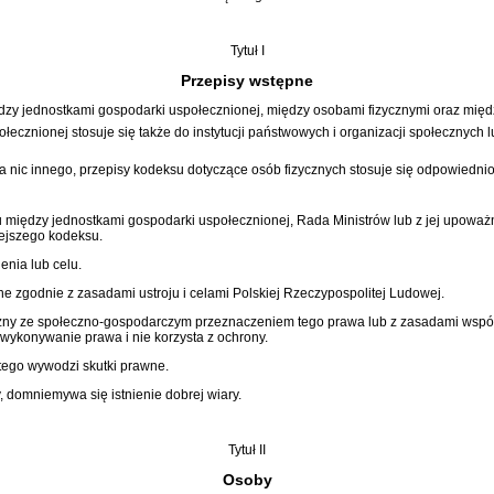
Tytuł I
Przepisy wstępne
dzy jednostkami gospodarki uspołecznionej, między osobami fizycznymi oraz międ
ecznionej stosuje się także do instytucji państwowych i organizacji społecznych
ka nic innego, przepisy kodeksu dotyczące osób fizycznych stosuje się odpowiedn
między jednostkami gospodarki uspołecznionej, Rada Ministrów lub z jej upoważn
iejszego kodeksu.
enia lub celu.
 zgodnie z zasadami ustroju i celami Polskiej Rzeczypospolitej Ludowej.
czny ze społeczno-gospodarczym przeznaczeniem tego prawa lub z zasadami współ
wykonywanie prawa i nie korzysta z ochrony.
 tego wywodzi skutki prawne.
y, domniemywa się istnienie dobrej wiary.
Tytuł II
Osoby