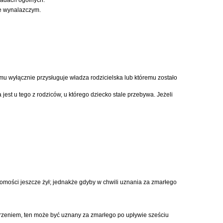
ie wynalazczym.
mu wyłącznie przysługuje władza rodzicielska lub któremu zostało
st u tego z rodziców, u którego dziecko stale przebywa. Jeżeli
omości jeszcze żył; jednakże gdyby w chwili uznania za zmarłego
darzeniem, ten może być uznany za zmarłego po upływie sześciu