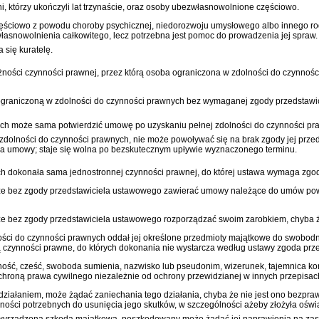
, którzy ukończyli lat trzynaście, oraz osoby ubezwłasnowolnione częściowo.
ściowo z powodu choroby psychicznej, niedorozwoju umysłowego albo innego rod
własnowolnienia całkowitego, lecz potrzebna jest pomoc do prowadzenia jej spraw.
się kuratelę.
żności czynności prawnej, przez którą osoba ograniczona w zdolności do czynno
ograniczoną w zdolności do czynności prawnych bez wymaganej zgody przedstawi
ch może sama potwierdzić umowę po uzyskaniu pełnej zdolności do czynności pr
zdolności do czynności prawnych, nie może powoływać się na brak zgody jej prz
ia umowy; staje się wolna po bezskutecznym upływie wyznaczonego terminu.
ch dokonała sama jednostronnej czynności prawnej, do której ustawa wymaga zgod
że bez zgody przedstawiciela ustawowego zawierać umowy należące do umów pow
e bez zgody przedstawiciela ustawowego rozporządzać swoim zarobkiem, chyba 
ości do czynności prawnych oddał jej określone przedmioty majątkowe do swobodn
ą czynności prawne, do których dokonania nie wystarcza według ustawy zgoda prz
lność, cześć, swoboda sumienia, nazwisko lub pseudonim, wizerunek, tajemnica ko
 ochroną prawa cywilnego niezależnie od ochrony przewidzianej w innych przepisac
 działaniem, może żądać zaniechania tego działania, chyba że nie jest ono bezp
nności potrzebnych do usunięcia jego skutków, w szczególności ażeby złożyła oświ
a wyrządzona szkoda majątkowa, poszkodowany może żądać jej naprawienia na za