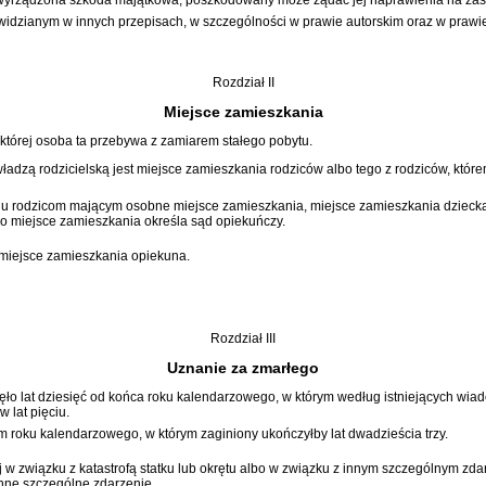
widzianym w innych przepisach, w szczególności w prawie autorskim oraz w praw
Rozdział II
Miejsce zamieszkania
której osoba ta przebywa z zamiarem stałego pobytu.
dzą rodzicielską jest miejsce zamieszkania rodziców albo tego z rodziców, które
jgu rodzicom mającym osobne miejsce zamieszkania, miejsce zamieszkania dziecka je
go miejsce zamieszkania określa sąd opiekuńczy.
 miejsce zamieszkania opiekuna.
Rozdział III
Uznanie za zmarłego
ęło lat dziesięć od końca roku kalendarzowego, w którym według istniejących wiad
 lat pięciu.
 roku kalendarzowego, w którym zaginiony ukończyłby lat dwadzieścia trzy.
ej w związku z katastrofą statku lub okrętu albo w związku z innym szczególnym z
 inne szczególne zdarzenie.