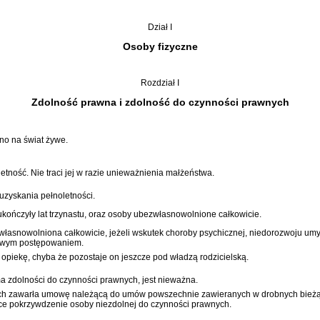
Dział I
Osoby fizyczne
Rozdział I
Zdolność prawna i zdolność do czynności prawnych
no na świat żywe.
tność. Nie traci jej w razie unieważnienia małżeństwa.
uzyskania pełnoletności.
ukończyły lat trzynastu, oraz osoby ubezwłasnowolnione całkowicie.
zwłasnowolniona całkowicie, jeżeli wskutek choroby psychicznej, niedorozwoju u
ć swym postępowaniem.
piekę, chyba że pozostaje on jeszcze pod władzą rodzicielską.
 zdolności do czynności prawnych, jest nieważna.
ch zawarła umowę należącą do umów powszechnie zawieranych w drobnych bieżąc
ące pokrzywdzenie osoby niezdolnej do czynności prawnych.