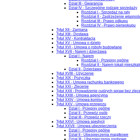
Dział III - Gwarancja
Dział IV - Szczególne rodzaje sprzedaży
Rozdział I - Sprzedaż na raty
Rozdział II - Zastrzeżenie własno
Rozdział III - Prawo odkupu
Rozdział IV - Prawo pierwokupu
Tytuł XII - Zamiana
Tytuł XIII - Dostawa
Tytuł XIV - Kontraktacja
Tytuł XV - Umowa o dzieło
Tytuł XVI - Umowa o roboty budowlane
Tytuł XVII - Najem i dzierżawa
Dział I - Najem
Rozdział I - Przepisy ogólne
Rozdział II - Najem lokali mieszka
Dział II - Dzierżawa
Tytuł XVIII - Użyczenie
Tytuł XIX - Pożyczka
Tytuł XX - Umowa rachunku bankowego
Tytuł XXI - Zlecenie
Tytuł XXII - Prowadzenie cudzych spraw bez zlec
Tytuł XXIII - Umowa agencyjna
Tytuł XXIV - Umowa komisu
Tytuł XXV - Umowa przewozu
Dział I - Przepisy ogólne
Dział II - Przewóz osób
Dział III - Przewóz rzeczy
Tytuł XXVI - Umowa spedycji
Tytuł XXVII - Umowa ubezpieczenia
Dział I - Przepisy ogólne
Dział II - Ubezpieczenia majątkowe
Dział III - Ubezpieczenia osobowe