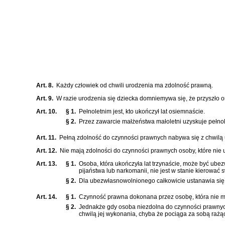
Art. 8.
Każdy człowiek od chwili urodzenia ma zdolność prawną.
Art. 9.
W razie urodzenia się dziecka domniemywa się, że przyszło o
Art. 10.
§ 1.
Pełnoletnim jest, kto ukończył lat osiemnaście.
§ 2.
Przez zawarcie małżeństwa małoletni uzyskuje pełnole
Art. 11.
Pełną zdolność do czynności prawnych nabywa się z chwilą 
Art. 12.
Nie mają zdolności do czynności prawnych osoby, które nie 
Art. 13.
§ 1.
Osoba, która ukończyła lat trzynaście, może być ube
pijaństwa lub narkomanii, nie jest w stanie kierowa
§ 2.
Dla ubezwłasnowolnionego całkowicie ustanawia się o
Art. 14.
§ 1.
Czynność prawna dokonana przez osobę, która nie ma
§ 2.
Jednakże gdy osoba niezdolna do czynności prawny
chwilą jej wykonania, chyba że pociąga za sobą raż