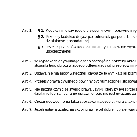
Art. 1.
§ 1.
Kodeks niniejszy reguluje stosunki cywilnoprawne mię
§ 2.
Przepisy kodeksu dotyczące jednostek gospodarki uspoł
działalności gospodarczej.
§ 3.
Jeżeli z przepisów kodeksu lub innych ustaw nie wyni
uspołecznionej.
Art. 2.
W wypadkach gdy wymagają tego szczególne potrzeby obrotu 
stosunki tego obrotu w sposób odbiegający od przepisów nin
Art. 3.
Ustawa nie ma mocy wstecznej, chyba że to wynika z jej brzmi
Art. 4.
Przepisy prawa cywilnego powinny być tłumaczone i stosowane
Art. 5.
Nie można czynić ze swego prawa użytku, który by był sprze
działanie lub zaniechanie uprawnionego nie jest uważane za 
Art. 6.
Ciężar udowodnienia faktu spoczywa na osobie, która z faktu
Art. 7.
Jeżeli ustawa uzależnia skutki prawne od dobrej lub złej wiar