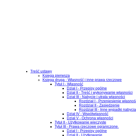
Treść ustawy
Księga pierwsza
Księga druga - Własność i inne prawa rzeczowe
Tytuł I - Własność
Dział I - Przepisy ogólne
Dział II - Treść i wykonywanie własności
Dział III - Nabycie i utrata własności
Rozdział I - Przeniesienie własnoś
Rozdział II - Zasiedzenie
Rozdział III - Inne wypadki nabycia
Dział IV - Współwłasność
Dział V - Ochrona własności
Tytuł II - Użytkowanie wieczyste
Tytuł III - Prawa rzeczowe ograniczone.
Dział I - Przepisy ogólne
Dział II - Użytkowanie