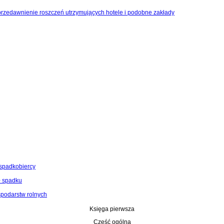
 przedawnienie roszczeń utrzymujących hotele i podobne zakłady
 spadkobiercy
ł spadku
spodarstw rolnych
Księga pierwsza
Część ogólna