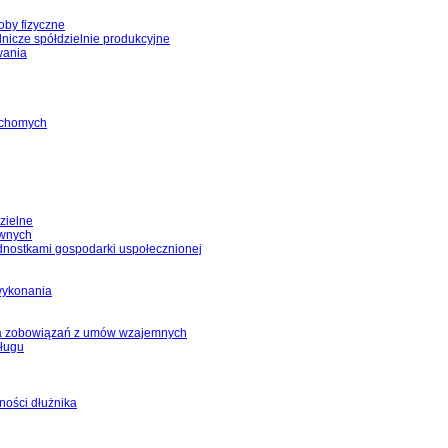
oby fizyczne
olnicze spółdzielnie produkcyjne
wania
ruchomych
dzielne
ownych
dnostkami gospodarki uspołecznionej
ewykonania
ania zobowiązań z umów wzajemnych
długu
lności dłużnika