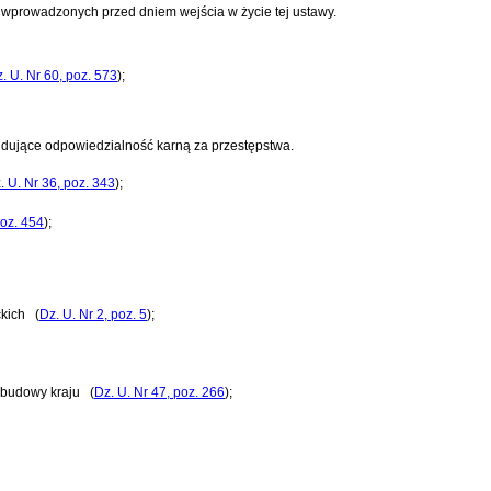
ń wprowadzonych przed dniem wejścia w życie tej ustawy.
. U. Nr 60, poz. 573
)
;
idujące odpowiedzialność karną za przestępstwa.
. U. Nr 36, poz. 343
)
;
poz. 454
)
;
ckich
(
Dz. U. Nr 2, poz. 5
)
;
odbudowy kraju
(
Dz. U. Nr 47, poz. 266
)
;