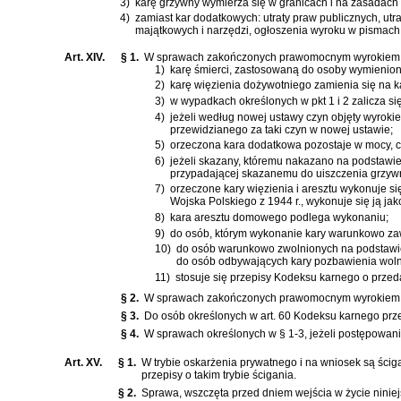
3)
karę grzywny wymierza się w granicach i na zasadach
4)
zamiast kar dodatkowych: utraty praw publicznych, ut
majątkowych i narzędzi, ogłoszenia wyroku w pismach
Art. XIV.
§ 1.
W sprawach zakończonych prawomocnym wyrokiem, w
1)
karę śmierci, zastosowaną do osoby wymienio
2)
karę więzienia dożywotniego zamienia się na k
3)
w wypadkach określonych w pkt 1 i 2 zalicza 
4)
jeżeli według nowej ustawy czyn objęty wyroki
przewidzianego za taki czyn w nowej ustawie;
5)
orzeczona kara dodatkowa pozostaje w mocy, 
6)
jeżeli skazany, któremu nakazano na podstawi
przypadającej skazanemu do uiszczenia grzyw
7)
orzeczone kary więzienia i aresztu wykonuje s
Wojska Polskiego
z 1944 r., wykonuje się ją j
8)
kara aresztu domowego podlega wykonaniu;
9)
do osób, którym wykonanie kary warunkowo za
10)
do osób warunkowo zwolnionych na podstaw
do osób odbywających kary pozbawienia wolno
11)
stosuje się przepisy
Kodeksu karnego
o przed
§ 2.
W sprawach zakończonych prawomocnym wyrokiem s
§ 3.
Do osób określonych w
art. 60 Kodeksu karnego
prz
§ 4.
W sprawach określonych w § 1-3, jeżeli postępowani
Art. XV.
§ 1.
W trybie oskarżenia prywatnego i na wniosek są ści
przepisy o takim trybie ścigania.
§ 2.
Sprawa, wszczęta przed dniem wejścia w życie ninie