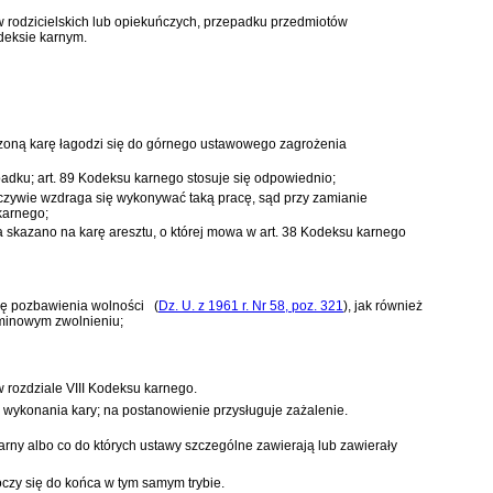
w rodzicielskich lub opiekuńczych, przepadku przedmiotów
deksie karnym
.
ierzoną karę łagodzi się do górnego ustawowego zagrożenia
padku;
art. 89 Kodeksu karnego
stosuje się odpowiednio;
czywie wzdraga się wykonywać taką pracę, sąd przy zamianie
 karnego
;
rza skazano na karę aresztu, o której mowa w
art. 38 Kodeksu karnego
rę pozbawienia wolności
(
Dz. U. z 1961 r. Nr 58, poz. 321
)
, jak również
inowym zwolnieniu;
 w
rozdziale VIII Kodeksu karnego
.
 wykonania kary; na postanowienie przysługuje zażalenie.
arny
albo co do których ustawy szczególne zawierają lub zawierały
czy się do końca w tym samym trybie.