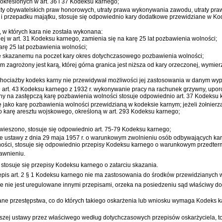
 określonych w
art. 36 i 37 Kodeksu karnego
;
raty obywatelskich praw honorowych, utraty prawa wykonywania zawodu, utraty pra
 i przepadku majątku, stosuje się odpowiednio kary dodatkowe przewidziane w
Ko
 których kara nie została wykonana:
nej w
art. 31 Kodeksu karnego
, zamienia się na karę 25 lat pozbawienia wolności;
arę 25 lat pozbawienia wolności;
się skazanemu na poczet kary okres dotychczasowego pozbawienia wolności;
em zagrożony jest karą, której górna granica jest niższa od kary orzeczonej, wym
chociażby
kodeks karny
nie przewidywał możliwości jej zastosowania w danym wy
e
art. 43 Kodeksu karnego
z 1932 r. wykonywanie pracy na rachunek grzywny, upor
ny na zastępczą karę pozbawienia wolności stosuje odpowiednio
art. 37 Kodeksu
ię jako karę pozbawienia wolności przewidzianą w
kodeksie karnym
; jeżeli żołnie
ako karę aresztu wojskowego, określoną w
art. 293 Kodeksu karnego
;
wieszono, stosuje się odpowiednio
art. 75-79 Kodeksu karnego
;
ie
ustawy z dnia 29 maja 1957 r. o warunkowym zwolnieniu osób odbywających ka
ści, stosuje się odpowiednio przepisy
Kodeksu karnego
o warunkowym przedterm
awnieniu.
tosuje się przepisy
Kodeksu karnego
o zatarciu skazania.
epis
art. 2 § 1 Kodeksu karnego
nie ma zastosowania do środków przewidzianych
e nie jest uregulowane innymi przepisami, orzeka na posiedzeniu sąd właściwy do
gane przestępstwa, co do których takiego oskarżenia lub wniosku wymaga
Kodeks k
jszej ustawy przez właściwego według dotychczasowych przepisów oskarżyciela, to