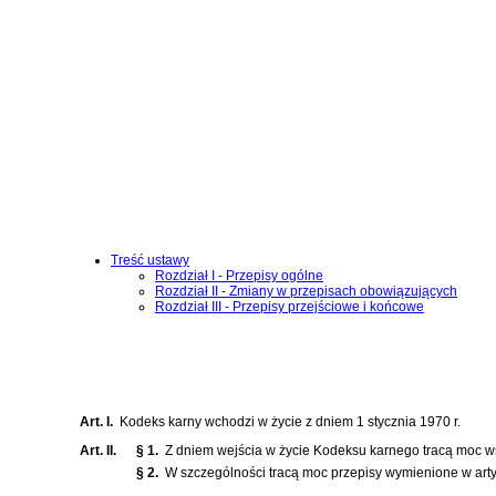
Treść ustawy
Rozdział I - Przepisy ogólne
Rozdział II - Zmiany w przepisach obowiązujących
Rozdział III - Przepisy przejściowe i końcowe
Art. I.
Kodeks karny wchodzi w życie z dniem 1 stycznia 1970 r.
Art. II.
§ 1.
Z dniem wejścia w życie
Kodeksu karnego
tracą moc w
§ 2.
W szczególności tracą moc przepisy wymienione w art