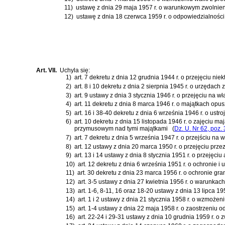
11)
ustawę z dnia 29 maja 1957 r. o warunkowym zwolnie
12)
ustawę z dnia 18 czerwca 1959 r. o odpowiedzialności
Art. VII.
Uchyla się:
1)
art. 7 dekretu z dnia 12 grudnia 1944 r. o przejęciu n
2)
art. 8 i 10 dekretu z dnia 2 sierpnia 1945 r. o urzędach 
3)
art. 9 ustawy z dnia 3 stycznia 1946 r. o przejęciu n
4)
art. 11 dekretu z dnia 8 marca 1946 r. o majątkach opu
5)
art. 16 i 38-40 dekretu z dnia 6 września 1946 r. o u
6)
art. 10 dekretu z dnia 15 listopada 1946 r. o zajęciu
przymusowym nad tymi majątkami
(
Dz. U. Nr 62, poz.
7)
art. 7 dekretu z dnia 5 września 1947 r. o przejściu
8)
art. 12 ustawy z dnia 20 marca 1950 r. o przejęciu p
9)
art. 13 i 14 ustawy z dnia 8 stycznia 1951 r. o przejęc
10)
art. 12 dekretu z dnia 6 września 1951 r. o ochroni
11)
art. 30 dekretu z dnia 23 marca 1956 r. o ochronie g
12)
art. 3-5 ustawy z dnia 27 kwietnia 1956 r. o warunka
13)
art. 1-6, 8-11, 16 oraz 18-20 ustawy z dnia 13 lipca
14)
art. 1 i 2 ustawy z dnia 21 stycznia 1958 r. o wzmoż
15)
art. 1-4 ustawy z dnia 22 maja 1958 r. o zaostrzeniu 
16)
art. 22-24 i 29-31 ustawy z dnia 10 grudnia 1959 r. o