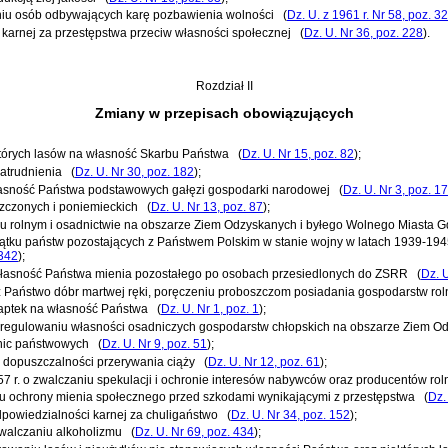
niu osób odbywających karę pozbawienia wolności
(
Dz. U. z 1961 r. Nr 58, poz. 3
 karnej za przestępstwa przeciw własności społecznej
(
Dz. U. Nr 36, poz. 228
)
.
Rozdział II
Zmiany w przepisach obowiązujących
iektórych lasów na własność Skarbu Państwa
(
Dz. U. Nr 15, poz. 82
)
;
zatrudnienia
(
Dz. U. Nr 30, poz. 182
)
;
a własność Państwa podstawowych gałęzi gospodarki narodowej
(
Dz. U. Nr 3, poz. 17
szczonych i poniemieckich
(
Dz. U. Nr 13, poz. 87
)
;
stroju rolnym i osadnictwie na obszarze Ziem Odzyskanych i byłego Wolnego Miasta 
 majątku państw pozostających z Państwem Polskim w stanie wojny w latach 1939-194
 342
)
;
 na własność Państwa mienia pozostałego po osobach przesiedlonych do ZSRR
(
Dz. 
rzez Państwo dóbr martwej ręki, poręczeniu proboszczom posiadania gospodarstw ro
iu aptek na własność Państwa
(
Dz. U. Nr 1, poz. 1
)
;
e i uregulowaniu własności osadniczych gospodarstw chłopskich na obszarze Ziem 
ranic państwowych
(
Dz. U. Nr 9, poz. 51
)
;
ch dopuszczalności przerywania ciąży
(
Dz. U. Nr 12, poz. 61
)
;
 1957 r. o zwalczaniu spekulacji i ochronie interesów nabywców oraz producentów r
eniu ochrony mienia społecznego przed szkodami wynikającymi z przestępstwa
(
Dz.
odpowiedzialności karnej za chuligaństwo
(
Dz. U. Nr 34, poz. 152
)
;
 zwalczaniu alkoholizmu
(
Dz. U. Nr 69, poz. 434
)
;