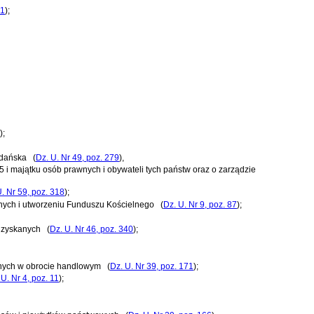
21
)
;
)
;
Gdańska
(
Dz. U. Nr 49, poz. 279
)
,
5 i majątku osób prawnych i obywateli tych państw oraz o zarządzie
U. Nr 59, poz. 318
)
;
lnych i utworzeniu Funduszu Kościelnego
(
Dz. U. Nr 9, poz. 87
)
;
Odzyskanych
(
Dz. U. Nr 46, poz. 340
)
;
olnych w obrocie handlowym
(
Dz. U. Nr 39, poz. 171
)
;
 U. Nr 4, poz. 11
)
;