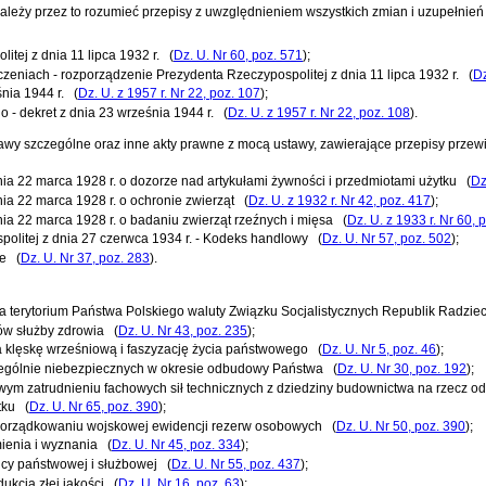
należy przez to rozumieć przepisy z uwzględnieniem wszystkich zmian i uzupełnie
tej z dnia 11 lipca 1932 r.
(
Dz. U. Nr 60, poz. 571
)
;
czeniach -
rozporządzenie Prezydenta Rzeczypospolitej z dnia 11 lipca 1932 r.
(
Dz
nia 1944 r.
(
Dz. U. z 1957 r. Nr 22, poz. 107
)
;
go
-
dekret z dnia 23 września 1944 r.
(
Dz. U. z 1957 r. Nr 22, poz. 108
)
.
awy szczególne oraz inne akty prawne z mocą ustawy, zawierające przepisy przew
ia 22 marca 1928 r. o dozorze nad artykułami żywności i przedmiotami użytku
(
Dz
ia 22 marca 1928 r. o ochronie zwierząt
(
Dz. U. z 1932 r. Nr 42, poz. 417
)
;
ia 22 marca 1928 r. o badaniu zwierząt rzeźnych i mięsa
(
Dz. U. z 1933 r. Nr 60, 
olitej z dnia 27 czerwca 1934 r. - Kodeks handlowy
(
Dz. U. Nr 57, poz. 502
)
;
we
(
Dz. U. Nr 37, poz. 283
)
.
 na terytorium Państwa Polskiego waluty Związku Socjalistycznych Republik Radzie
ków służby zdrowia
(
Dz. U. Nr 43, poz. 235
)
;
za klęskę wrześniową i faszyzację życia państwowego
(
Dz. U. Nr 5, poz. 46
)
;
czególnie niebezpiecznych w okresie odbudowy Państwa
(
Dz. U. Nr 30, poz. 192
)
;
usowym zatrudnieniu fachowych sił technicznych z dziedziny budownictwa na rzecz 
tku
(
Dz. U. Nr 65, poz. 390
)
;
 uporządkowaniu wojskowej ewidencji rezerw osobowych
(
Dz. U. Nr 50, poz. 390
)
;
mienia i wyznania
(
Dz. U. Nr 45, poz. 334
)
;
nicy państwowej i służbowej
(
Dz. U. Nr 55, poz. 437
)
;
ukcją złej jakości
(
Dz. U. Nr 16, poz. 63
)
;