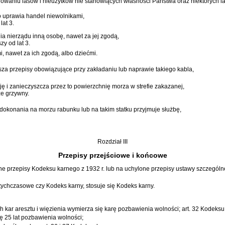
arowaniu lasów i nieużytków nie stanowiących własności Państwa oraz niektórych 
o uprawia handel niewolnikami,
lat 3.
a nierządu inną osobę, nawet za jej zgodą,
y od lat 3.
, nawet za ich zgodą, albo dziećmi.
za przepisy obowiązujące przy zakładaniu lub naprawie takiego kabla,
ję i zanieczyszcza przez to powierzchnię morza w strefie zakazanej,
ze grzywny.
 dokonania na morzu rabunku lub na takim statku przyjmuje służbę,
Rozdział III
Przepisy przejściowe i końcowe
one przepisy
Kodeksu karnego
z 1932 r. lub na uchylone przepisy ustawy szczególn
otychczasowe czy
Kodeks karny
, stosuje się
Kodeks karny
.
 kar aresztu i więzienia wymierza się karę pozbawienia wolności;
art. 32 Kodeks
ę 25 lat pozbawienia wolności;