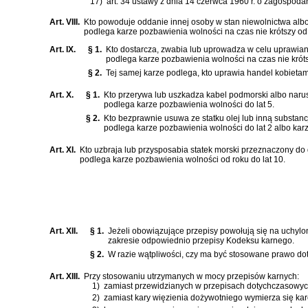
17)
art. 34 ustawy z dnia 14 czerwca 1960 r. o zagospod
Art. VIII.
Kto powoduje oddanie innej osoby w stan niewolnictwa alb
podlega karze pozbawienia wolności na czas nie krótszy od 
Art. IX.
§ 1.
Kto dostarcza, zwabia lub uprowadza w celu uprawiani
podlega karze pozbawienia wolności na czas nie krótsz
§ 2.
Tej samej karze podlega, kto uprawia handel kobietami
Art. X.
§ 1.
Kto przerywa lub uszkadza kabel podmorski albo narus
podlega karze pozbawienia wolności do lat 5.
§ 2.
Kto bezprawnie usuwa ze statku olej lub inną substanc
podlega karze pozbawienia wolności do lat 2 albo kar
Art. XI.
Kto uzbraja lub przysposabia statek morski przeznaczony do
podlega karze pozbawienia wolności od roku do lat 10.
Art. XII.
§ 1.
Jeżeli obowiązujące przepisy powołują się na uchyl
zakresie odpowiednio przepisy
Kodeksu karnego
.
§ 2.
W razie wątpliwości, czy ma być stosowane prawo d
Art. XIII.
Przy stosowaniu utrzymanych w mocy przepisów karnych:
1)
zamiast przewidzianych w przepisach dotychczasowych
2)
zamiast kary więzienia dożywotniego wymierza się kar