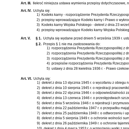
Art. III.
Ilekroć niniejsza ustawa wymienia przepisy dotychczasowe, 
Art. IV.
Uchyla się:
1)
Kodeks karny
-
rozporządzenie Prezydenta Rzeczypospoli
2)
przepisy wprowadzające
Kodeks karny
i Prawo o wykro
3)
Kodeks karny Wojska Polskiego
-
dekret z dnia 23 wrześ
4)
przepisy wprowadzające
Kodeks karny Wojska Polskie
Art. V.
§ 1.
Uchyla się wydane przed dniem 5 września 1939 r. ust
§ 2.
Przepis § 1 nie ma zastosowania do:
1)
rozporządzenia Prezydenta Rzeczypospolitej z dn
2)
rozporządzenia Prezydenta Rzeczypospolitej z dn
3)
rozporządzenia Prezydenta Rzeczypospolitej z dn
4)
przepisów
rozporządzenia Prezydenta Rzeczyposp
5)
ustawy z dnia 28 kwietnia 1936 r. - Prawo czeko
Art. VI.
Uchyla się:
1)
dekret z dnia 13 stycznia 1945 r. o wycofaniu z obiegu
2)
dekret z dnia 10 sierpnia 1945 r. o rejestracji pracowni
3)
dekret z dnia 22 stycznia 1946 r. o odpowiedzialności 
4)
dekret z dnia 13 czerwca 1946 r. o przestępstwach sz
5)
dekret z dnia 5 września 1946 r. o rejestracji i przym
6)
dekret z dnia 22 października 1947 r. o przepadku mają
7)
dekret z dnia 25 października 1948 r. o odtworzeniu i
8)
dekret z dnia 5 sierpnia 1949 r. o ochronie wolności su
9)
dekret z dnia 26 października 1949 r. o ochronie tajem
10)
dekret z dnia 4 marca 1953 r. o wzmożeniu walki z prod