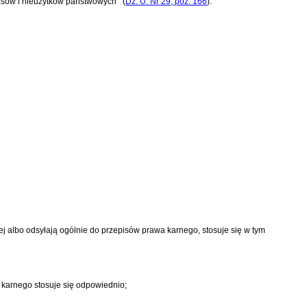
lasów i nieużytków państwowych
(
Dz. U. Nr 29, poz. 166
)
.
ej albo odsyłają ogólnie do przepisów prawa karnego, stosuje się w tym
u karnego
stosuje się odpowiednio;