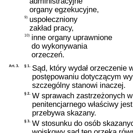
administracyjne
organy egzekucyjne,
9)
uspołeczniony
zakład pracy,
10)
inne organy uprawnione
do wykonywania
orzeczeń.
Art. 3.
§ 1.
Sąd, który wydał orzeczenie w
postępowaniu dotyczącym wyk
szczególny stanowi inaczej.
§ 2.
W sprawach zastrzeżonych w 
penitencjarnego właściwy jest
przebywa skazany.
§ 3.
W stosunku do osób skazanyc
wojskowy sąd ten orzeka rów