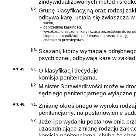
zindywidualizowanych metod i środk
§ 2.
Grupę klasyfikacyjną oraz rodzaj zak
odbywa karę, ustala się zwłaszcza w
-
wieku,
-
poprzedniej karalności,
-
wysokości orzeczonej kary i czasu pozostałego do jej od
-
stopnia demoralizacji i podatności na resocjalizację,
-
charakteru przestępstwa.
§ 3.
Skazani, którzy wymagają odrębnego
psychicznej, odbywają karę w zakład
Art. 45.
§ 1.
O klasyfikacji decyduje
komisja penitencjarna.
§ 2.
Minister Sprawiedliwości może w dro
sędziego penitencjarnego wyłączne 
Art. 46.
§ 1.
Zmianę określonego w wyroku rodzaju
penitencjarny; na postanowienie sąd
§ 2.
Jeżeli po wydaniu postanowienia prz
uzasadniające zmianę rodzaju zakład
komisja penitencjarna, chyba że cho