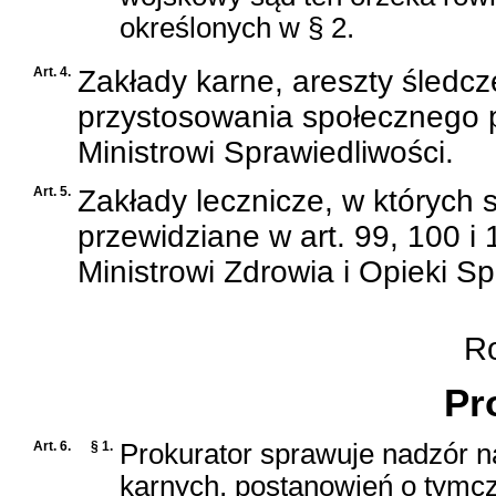
określonych w § 2.
Art. 4.
Zakłady karne, areszty śledcze
przystosowania społecznego 
Ministrowi Sprawiedliwości.
Art. 5.
Zakłady lecznicze, w których 
przewidziane w
art. 99, 100 
Ministrowi Zdrowia i Opieki Sp
Roz
Pr
Art. 6.
§ 1.
Prokurator sprawuje nadzór
karnych, postanowień o tymc