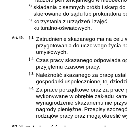
5)
składania pisemnych próśb i skarg do 
skierowane do sądu lub prokuratora 
6)
korzystania z urządzeń i zajęć
kulturalno-oświatowych.
Art. 49.
§ 1.
Zatrudnienie skazanego ma na celu 
przygotowania do uczciwego życia na 
umysłowych.
§ 2.
Czas pracy skazanego odpowiada og
przyjętemu czasowi pracy.
§ 3.
Należność skazanego za pracę ustal
gospodarki uspołecznionej tej dziedzi
§ 4.
Za prace porządkowe oraz za prace 
wykonywane w obrębie zakładu karne
wynagrodzenie skazanemu nie przys
nagrody pieniężne. Przepisy szczegó
rodzajów pracy oraz mogą określić wy
Art. 50.