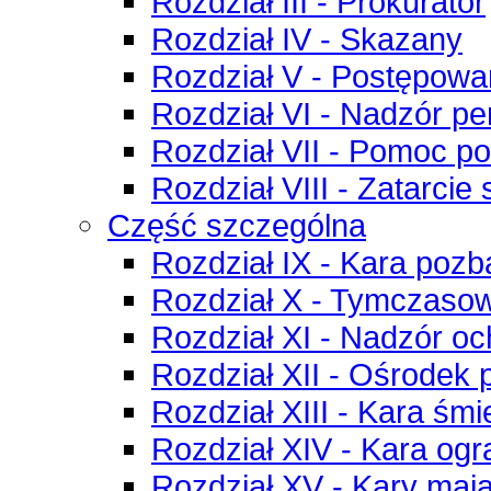
Rozdział III - Prokurator
Rozdział IV - Skazany
Rozdział V - Postępow
Rozdział VI - Nadzór pe
Rozdział VII - Pomoc po
Rozdział VIII - Zatarcie
Część szczególna
Rozdział IX - Kara pozb
Rozdział X - Tymczaso
Rozdział XI - Nadzór o
Rozdział XII - Ośrodek
Rozdział XIII - Kara śmi
Rozdział XIV - Kara ogr
Rozdział XV - Kary maj