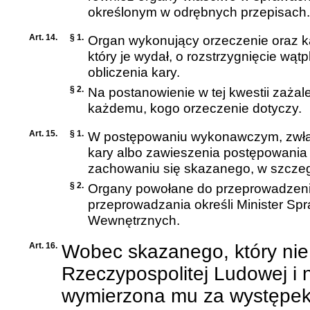
określonym w odrębnych przepisach.
Art. 14.
§ 1.
Organ wykonujący orzeczenie oraz ka
który je wydał, o rozstrzygnięcie wą
obliczenia kary.
§ 2.
Na postanowienie w tej kwestii zażal
każdemu, kogo orzeczenie dotyczy.
Art. 15.
§ 1.
W postępowaniu wykonawczym, zwłas
kary albo zawieszenia postępowani
zachowaniu się skazanego, w szcze
§ 2.
Organy powołane do przeprowadzeni
przeprowadzania określi Minister Sp
Wewnętrznych.
Art. 16.
Wobec skazanego, który nie 
Rzeczypospolitej Ludowej i n
wymierzona mu za występek 