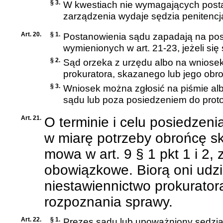
§ 3.
W kwestiach nie wymagających post
zarządzenia wydaje sędzia penitencj
Art. 20.
§ 1.
Postanowienia sądu zapadają na pos
wymienionych w art. 21-23, jeżeli się 
§ 2.
Sąd orzeka z urzędu albo na wniose
prokuratora, skazanego lub jego obr
§ 3.
Wniosek można zgłosić na piśmie alb
sądu lub poza posiedzeniem do proto
Art. 21.
O terminie i celu posiedzen
w miarę potrzeby obrońcę s
mowa w art. 9 § 1 pkt 1 i 2,
obowiązkowe. Biorą oni udzi
niestawiennictwo prokurator
rozpoznania sprawy.
Art. 22.
§ 1.
Prezes sądu lub upoważniony sędzia,