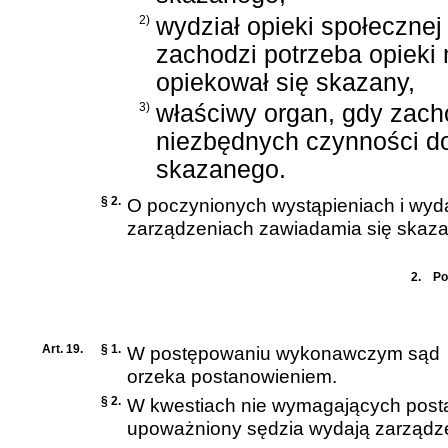
2)
wydział opieki społecznej
zachodzi potrzeba opieki 
opiekował się skazany,
3)
właściwy organ, gdy zach
niezbędnych czynności do
skazanego.
§ 2.
O poczynionych wystąpieniach i wy
zarządzeniach zawiadamia się skaz
2.
Po
Art. 19.
§ 1.
W postępowaniu wykonawczym sąd
orzeka postanowieniem.
§ 2.
W kwestiach nie wymagających posta
upoważniony sędzia wydają zarządz