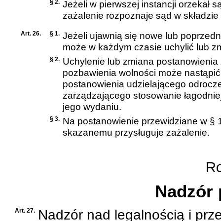
§ 2.
Jeżeli w pierwszej instancji orzekał
zażalenie rozpoznaje sąd w składzie 
Art. 26.
§ 1.
Jeżeli ujawnią się nowe lub poprzedni
może w każdym czasie uchylić lub zm
§ 2.
Uchylenie lub zmiana postanowieni
pozbawienia wolności może nastąpić 
postanowienia udzielającego odrocze
zarządzającego stosowanie łagodniej
jego wydaniu.
§ 3.
Na postanowienie przewidziane w § 
skazanemu przysługuje zażalenie.
Roz
Nadzór 
Art. 27.
Nadzór nad legalnością i pr