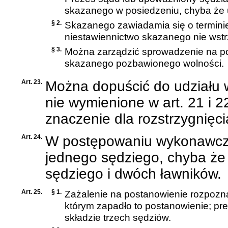
skazanego w posiedzeniu, chyba że u
§ 2.
Skazanego zawiadamia się o terminie 
niestawiennictwo skazanego nie wst
§ 3.
Można zarządzić sprowadzenie na p
skazanego pozbawionego wolności.
Art. 23.
Można dopuścić do udziału 
nie wymienione w art. 21 i 22
znaczenie dla rozstrzygnięci
Art. 24.
W postępowaniu wykonawczy
jednego sędziego, chyba że
sędziego i dwóch ławników.
Art. 25.
§ 1.
Zażalenie na postanowienie rozpozna
którym zapadło to postanowienie; pr
składzie trzech sędziów.