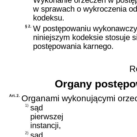
w sprawach o wykroczenia od
kodeksu.
§ 2.
W postępowaniu wykonawczym
niniejszym kodeksie stosuje 
postępowania karnego
.
Ro
Organy postęp
Art. 2.
Organami wykonującymi orzec
1)
sąd
pierwszej
instancji,
2)
sąd