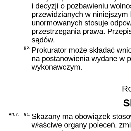
i decyzji o pozbawieniu woln
przewidzianych w niniejszym 
unormowanych stosuje odpowie
przestrzegania prawa. Przepi
sądów.
§ 2.
Prokurator może składać wnio
na postanowienia wydane w 
wykonawczym.
Roz
S
Art. 7.
§ 1.
Skazany ma obowiązek stoso
właściwe organy poleceń, zm