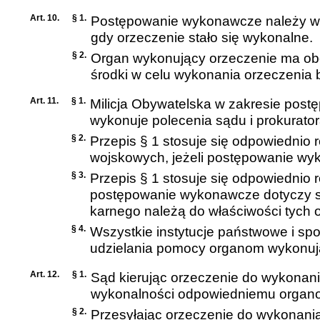
Art. 10.
§ 1.
Postępowanie wykonawcze należy w
gdy orzeczenie stało się wykonalne.
§ 2.
Organ wykonujący orzeczenie ma o
środki w celu wykonania orzeczenia b
Art. 11.
§ 1.
Milicja Obywatelska w zakresie po
wykonuje polecenia sądu i prokurator
§ 2.
Przepis § 1 stosuje się odpowiedni
wojskowych, jeżeli postępowanie wy
§ 3.
Przepis § 1 stosuje się odpowiednio
postępowanie wykonawcze dotyczy s
karnego
należą do właściwości tych 
§ 4.
Wszystkie instytucje państwowe i sp
udzielania pomocy organom wykonuj
Art. 12.
§ 1.
Sąd kierując orzeczenie do wykonani
wykonalności odpowiedniemu organo
§ 2.
Przesyłając orzeczenie do wykonani