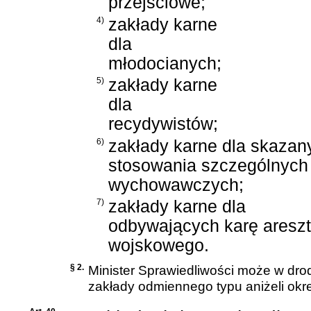
przejściowe;
4)
zakłady karne
dla
młodocianych;
5)
zakłady karne
dla
recydywistów;
6)
zakłady karne dla skaza
stosowania szczególnych 
wychowawczych;
7)
zakłady karne dla
odbywających karę aresz
wojskowego.
§ 2.
Minister Sprawiedliwości może w dro
zakłady odmiennego typu aniżeli okre