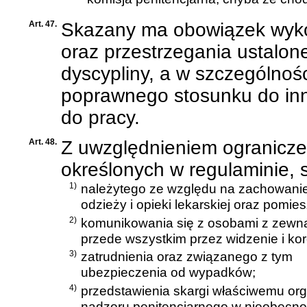
Art. 47.
Skazany ma obowiązek wykon
oraz przestrzegania ustalon
dyscypliny, a w szczególno
poprawnego stosunku do in
do pracy.
Art. 48.
Z uwzględnieniem ogranicze
określonych w regulaminie,
1)
należytego ze względu na zachowanie
odzieży i opieki lekarskiej oraz pomie
2)
komunikowania się z osobami z zewnąt
przede wszystkim przez widzenie i ko
3)
zatrudnienia oraz związanego z tym
ubezpieczenia od wypadków;
4)
przedstawienia skargi właściwemu org
nadzoru penitencjarnego w nieobecnośc