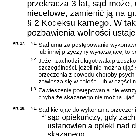
przekracza 3 lat, sąd może,
niecelowe, zamienić ją na 
§ 2 Kodeksu karnego
. W ta
pozbawienia wolności ustaje
Art. 17.
§ 1.
Sąd umarza postępowanie wykonawcz
lub innej przyczyny wyłączającej to 
§ 2.
Jeżeli zachodzi długotrwała przesz
szczególności, jeżeli nie można uj
orzeczenia z powodu choroby psychicz
zawiesza się w całości lub w części 
§ 3.
Zawieszenie postępowania nie wstrz
chyba że skazanego nie można ująć.
Art. 18.
§ 1.
Sąd kierując do wykonania orzeczen
1)
sąd opiekuńczy, gdy zach
ustanowienia opieki nad 
skazanego,