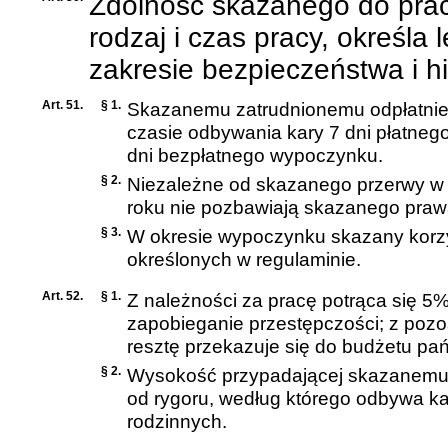
Zdolność skazanego do pra
rodzaj i czas pracy, określa
zakresie bezpieczeństwa i hi
Art. 51.
§ 1.
Skazanemu zatrudnionemu odpłatnie 
czasie odbywania kary 7 dni płatne
dni bezpłatnego wypoczynku.
§ 2.
Niezależne od skazanego przerwy w p
roku nie pozbawiają skazanego pra
§ 3.
W okresie wypoczynku skazany korzy
określonych w regulaminie.
Art. 52.
§ 1.
Z należności za pracę potrąca się 5%
zapobieganie przestępczości; z pozo
resztę przekazuje się do budżetu pa
§ 2.
Wysokość przypadającej skazanemu c
od rygoru, według którego odbywa k
rodzinnych.