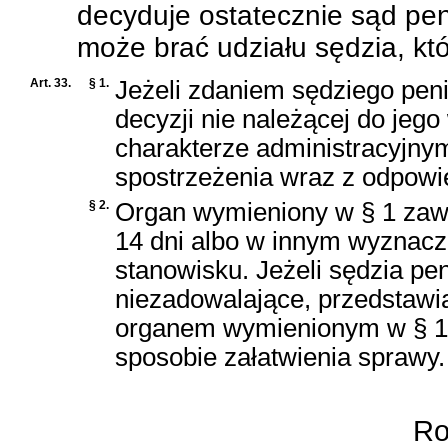
decyduje ostatecznie sąd pen
może brać udziału sędzia, kt
Art. 33.
§ 1.
Jeżeli zdaniem sędziego pen
decyzji nie należącej do jego
charakterze administracyjny
spostrzeżenia wraz z odpowi
§ 2.
Organ wymieniony w § 1 zawi
14 dni albo w innym wyznacz
stanowisku. Jeżeli sędzia pe
niezadowalające, przedstaw
organem wymienionym w § 1;
sposobie załatwienia sprawy.
Roz