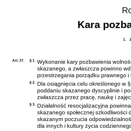
Roz
Kara pozba
1.
Art. 37.
§ 1.
Wykonanie kary pozbawienia wolnośc
skazanego, a zwłaszcza powinno wdr
przestrzegania porządku prawnego i
§ 2.
Dla osiągnięcia celu określonego w §
poddaniu skazanego dyscyplinie i p
zwłaszcza przez pracę, naukę i zajęc
§ 3.
Działalność resocjalizacyjna powinn
skazanego społecznej szkodliwości d
skazanym poczucia odpowiedzialności
dla innych i kultury życia codzienneg