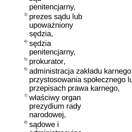
penitencjarny,
3)
prezes sądu lub
upoważniony
sędzia,
4)
sędzia
penitencjarny,
5)
prokurator,
6)
administracja zakładu karnego
przystosowania społecznego l
przepisach prawa karnego,
7)
właściwy organ
prezydium rady
narodowej,
8)
sądowe i