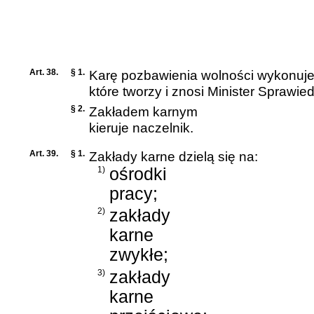
Art. 38.
§ 1.
Karę pozbawienia wolności wykonuje
które tworzy i znosi Minister Sprawied
§ 2.
Zakładem karnym
kieruje naczelnik.
Art. 39.
§ 1.
Zakłady karne dzielą się na:
1)
ośrodki
pracy;
2)
zakłady
karne
zwykłe;
3)
zakłady
karne