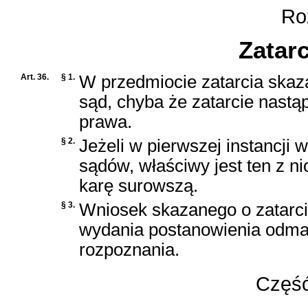
Roz
Zatarc
Art. 36.
§ 1.
W przedmiocie zatarcia skaz
sąd, chyba że zatarcie nastą
prawa.
§ 2.
Jeżeli w pierwszej instancji 
sądów, właściwy jest ten z ni
karę surowszą.
§ 3.
Wniosek skazanego o zatarci
wydania postanowienia odma
rozpoznania.
Część