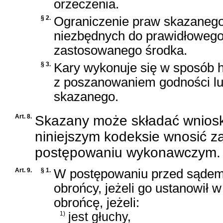
orzeczenia.
§ 2.
Ograniczenie praw skazanego
niezbędnych do prawidłowego
zastosowanego środka.
§ 3.
Kary wykonuje się w sposób 
z poszanowaniem godności lu
skazanego.
Art. 8.
Skazany może składać wniosk
niniejszym kodeksie wnosić z
postępowaniu wykonawczym.
Art. 9.
§ 1.
W postępowaniu przed sądem
obrońcy, jeżeli go ustanowi
obrońcę, jeżeli:
1)
jest głuchy,