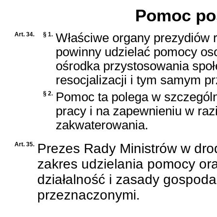
Pomoc pos
Art. 34.
§ 1.
Właściwe organy prezydiów r
powinny udzielać pomocy os
ośrodka przystosowania społ
resocjalizacji i tym samym p
§ 2.
Pomoc ta polega w szczególno
pracy i na zapewnieniu w ra
zakwaterowania.
Art. 35.
Prezes Rady Ministrów w drod
zakres udzielania pomocy ora
działalność i zasady gospoda
przeznaczonymi.