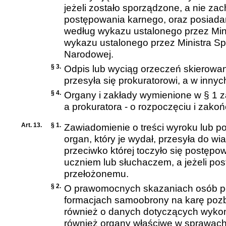
jeżeli zostało sporządzone, a nie z
postępowania karnego
, oraz posiad
według wykazu ustalonego przez Minis
wykazu ustalonego przez Ministra Sp
Narodowej.
§ 3.
Odpis lub wyciąg orzeczeń skierowa
przesyła się prokuratorowi, a w inny
§ 4.
Organy i zakłady wymienione w § 1 z
a prokuratora - o rozpoczęciu i zak
Art. 13.
§ 1.
Zawiadomienie o treści wyroku lub 
organ, który je wydał, przesyła do wi
przeciwko której toczyło się postępow
uczniem lub słuchaczem, a jeżeli pos
przełożonemu.
§ 2.
O prawomocnych skazaniach osób po
formacjach samoobrony na karę pozba
również o danych dotyczących wyko
również organy właściwe w sprawach