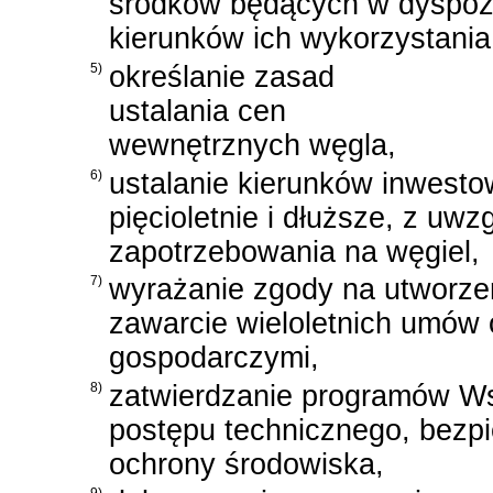
środków będących w dyspozyc
kierunków ich wykorzystania
5)
określanie zasad
ustalania cen
wewnętrznych węgla,
6)
ustalanie kierunków inwesto
pięcioletnie i dłuższe, z uw
zapotrzebowania na węgiel,
7)
wyrażanie zgody na utworzen
zawarcie wieloletnich umów 
gospodarczymi,
8)
zatwierdzanie programów Ws
postępu technicznego, bezpi
ochrony środowiska,