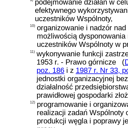
podejmowanie działań w celu
efektywnego wykorzystywani
uczestników Wspólnoty,
10)
organizowanie i nadzór nad 
możliwością dysponowania 
uczestników Wspólnoty w pr
11)
wykonywanie funkcji zastr
1953 r. - Prawo górnicze
(
D
poz. 186
i z
1987 r. Nr 33, p
jednostki organizacyjnej bez
działalność przedsiębiorstw
prawidłowej gospodarki zło
12)
programowanie i organizow
realizacji zadań Wspólnoty 
produkcji węgla i poprawy j