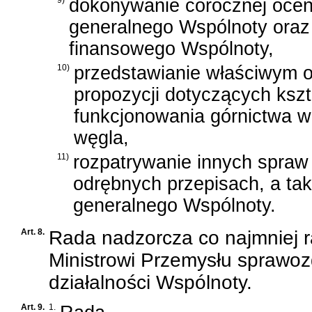
9)
dokonywanie corocznej oceny
generalnego Wspólnoty oraz 
finansowego Wspólnoty,
10)
przedstawianie właściwym o
propozycji dotyczących ks
funkcjonowania górnictwa wę
węgla,
11)
rozpatrywanie innych spraw 
odrębnych przepisach, a ta
generalnego Wspólnoty.
Art. 8.
Rada nadzorcza co najmniej r
Ministrowi Przemysłu sprawoz
działalności Wspólnoty.
Art. 9.
1.