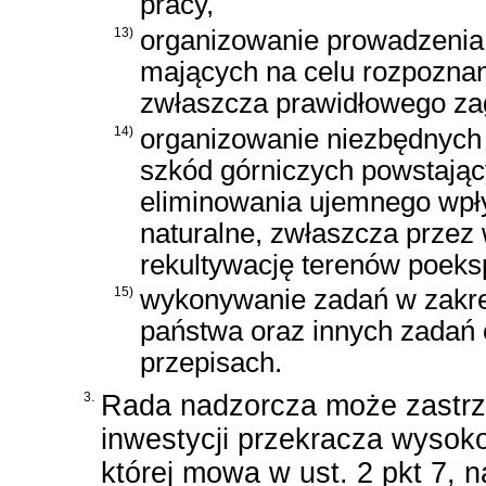
pracy,
13)
organizowanie prowadzenia 
mających na celu rozpoznan
zwłaszcza prawidłowego za
14)
organizowanie niezbędnych 
szkód górniczych powstając
eliminowania ujemnego wpły
naturalne, zwłaszcza przez
rekultywację terenów poeks
15)
wykonywanie zadań w zakre
państwa oraz innych zadań
przepisach.
3.
Rada nadzorcza może zastrz
inwestycji przekracza wysoko
której mowa w ust. 2 pkt 7, 