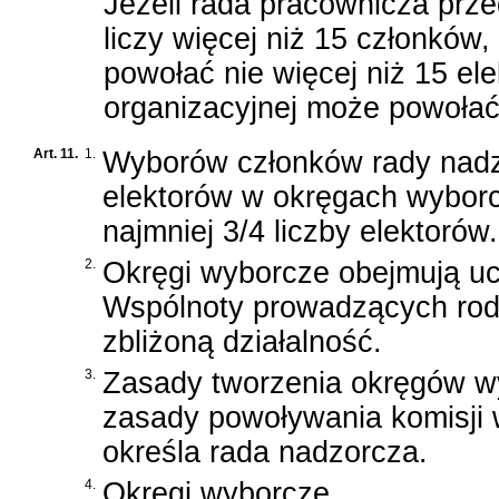
Jeżeli rada pracownicza prz
liczy więcej niż 15 członkó
powołać nie więcej niż 15 el
organizacyjnej może powołać 
Art. 11.
1.
Wyborów członków rady nadzo
elektorów w okręgach wybor
najmniej 3/4 liczby elektorów.
2.
Okręgi wyborcze obejmują u
Wspólnoty prowadzących ro
zbliżoną działalność.
3.
Zasady tworzenia okręgów w
zasady powoływania komisji
określa rada nadzorcza.
4.
Okręgi wyborcze