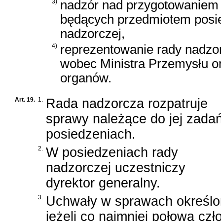
3)
nadzór nad przygotowanie
będących przedmiotem posi
nadzorczej,
4)
reprezentowanie rady nadzo
wobec Ministra Przemysłu o
organów.
Art. 19.
1.
Rada nadzorcza rozpatruje
sprawy należące do jej zada
posiedzeniach.
2.
W posiedzeniach rady
nadzorczej uczestniczy
dyrektor generalny.
3.
Uchwały w sprawach określo
jeżeli co najmniej połowa cz