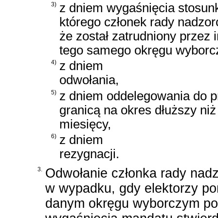
3)
z dniem wygaśnięcia stosunk
którego członek rady nadzor
że został zatrudniony przez
tego samego okręgu wyborc
4)
z dniem
odwołania,
5)
z dniem oddelegowania do p
granicą na okres dłuższy niż
miesięcy,
6)
z dniem
rezygnacji.
3.
Odwołanie członka rady nadz
w wypadku, gdy elektorzy p
danym okręgu wyborczym pod