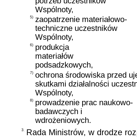
potrzeb uczestników
Wspólnoty,
5)
zaopatrzenie materiałowo-
techniczne uczestników
Wspólnoty,
6)
produkcja
materiałów
podsadzkowych,
7)
ochrona środowiska przed u
skutkami działalności uczest
Wspólnoty,
8)
prowadzenie prac naukowo-
badawczych i
wdrożeniowych.
3.
Rada Ministrów, w drodze roz