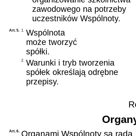
zawodowego na potrzeby
uczestników Wspólnoty.
Art. 5.
1.
Wspólnota
może tworzyć
spółki.
2.
Warunki i tryb tworzenia
spółek określają odrębne
przepisy.
Ro
Organ
Art. 6.
Organami Wspólnoty są rada