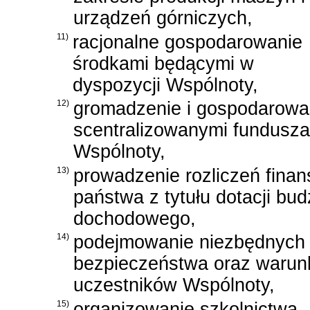
urządzeń górniczych,
11)
racjonalne gospodarowanie
środkami będącymi w
dyspozycji Wspólnoty,
12)
gromadzenie i gospodarowa
scentralizowanymi fundusz
Wspólnoty,
13)
prowadzenie rozliczeń fina
państwa z tytułu dotacji bu
dochodowego,
14)
podejmowanie niezbędnych 
bezpieczeństwa oraz warun
uczestników Wspólnoty,
15)
organizowanie szkolnictwa