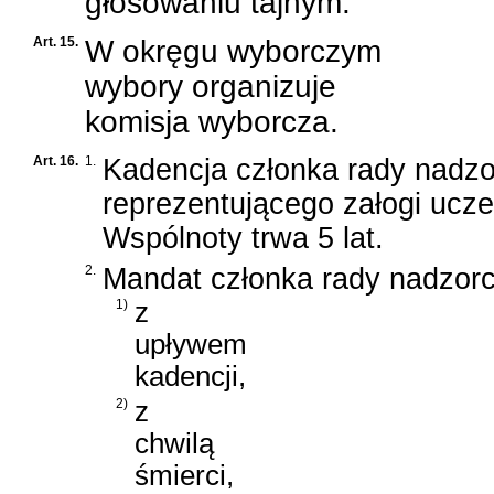
głosowaniu tajnym.
Art. 15.
W okręgu wyborczym
wybory organizuje
komisja wyborcza.
Art. 16.
1.
Kadencja członka rady nadzo
reprezentującego załogi ucz
Wspólnoty trwa 5 lat.
2.
Mandat członka rady nadzorc
1)
z
upływem
kadencji,
2)
z
chwilą
śmierci,