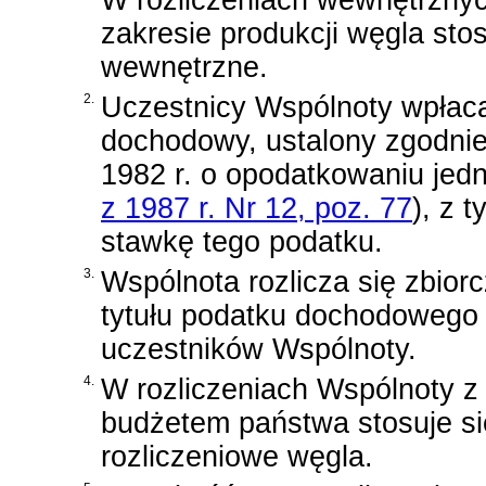
W rozliczeniach wewnętrzny
zakresie produkcji węgla sto
wewnętrzne.
2.
Uczestnicy Wspólnoty wpłac
dochodowy, ustalony zgodni
1982 r. o opodatkowaniu jed
z 1987 r. Nr 12, poz. 77
)
, z 
stawkę tego podatku.
3.
Wspólnota rozlicza się zbio
tytułu podatku dochodowego
uczestników Wspólnoty.
4.
W rozliczeniach Wspólnoty z
budżetem państwa stosuje si
rozliczeniowe węgla.