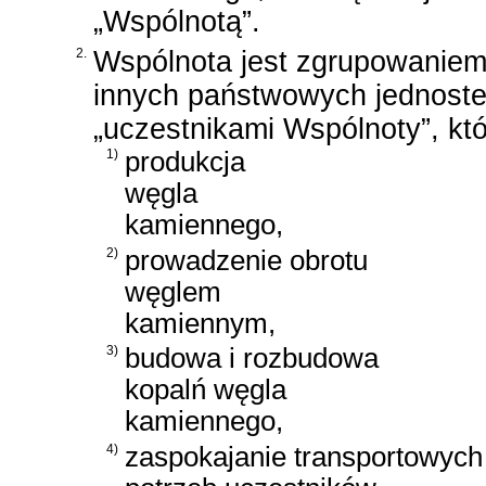
„Wspólnotą”.
2.
Wspólnota jest zgrupowaniem
innych państwowych jednoste
„uczestnikami Wspólnoty”, któ
1)
produkcja
węgla
kamiennego,
2)
prowadzenie obrotu
węglem
kamiennym,
3)
budowa i rozbudowa
kopalń węgla
kamiennego,
4)
zaspokajanie transportowych