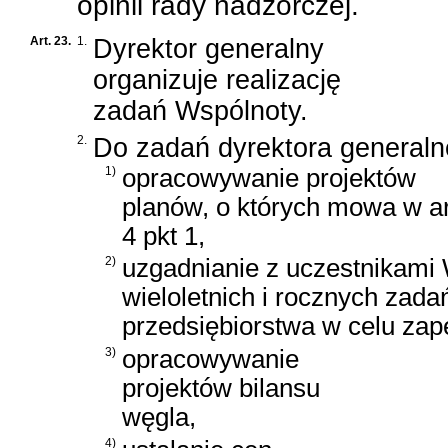
opinii rady nadzorczej.
Art. 23.
1.
Dyrektor generalny
organizuje realizację
zadań Wspólnoty.
2.
Do zadań dyrektora generaln
1)
opracowywanie projektów
planów, o których mowa w ar
4 pkt 1,
2)
uzgadnianie z uczestnikami 
wieloletnich i rocznych zada
przedsiębiorstwa w celu zape
3)
opracowywanie
projektów bilansu
węgla,
4)