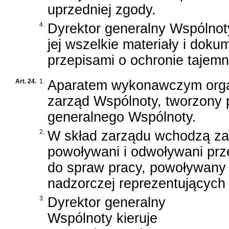
uprzedniej zgody.
4.
Dyrektor generalny Wspólnot
jej wszelkie materiały i dok
przepisami o ochronie tajemn
Art. 24.
1.
Aparatem wykonawczym orga
zarząd Wspólnoty, tworzony 
generalnego Wspólnoty.
2.
W skład zarządu wchodzą zas
powoływani i odwoływani prz
do spraw pracy, powoływany
nadzorczej reprezentujących
3.
Dyrektor generalny
Wspólnoty kieruje