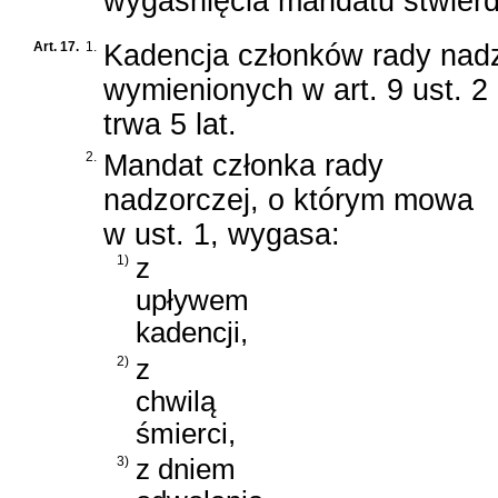
wygaśnięcia mandatu stwierd
Art. 17.
1.
Kadencja członków rady nadz
wymienionych w art. 9 ust. 2 
trwa 5 lat.
2.
Mandat członka rady
nadzorczej, o którym mowa
w ust. 1, wygasa:
1)
z
upływem
kadencji,
2)
z
chwilą
śmierci,
3)
z dniem