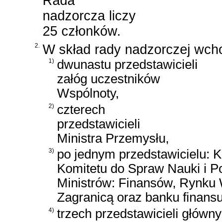
Rada
nadzorcza liczy
25 członków.
2.
W skład rady nadzorczej wch
1)
dwunastu przedstawicieli
załóg uczestników
Wspólnoty,
2)
czterech
przedstawicieli
Ministra Przemysłu,
3)
po jednym przedstawicielu: K
Komitetu do Spraw Nauki i P
Ministrów: Finansów, Rynku
Zagranicą oraz banku finans
4)
trzech przedstawicieli główn