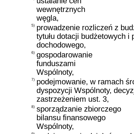
ustalanie cen
wewnętrznych
węgla,
5)
prowadzenie rozliczeń z bu
tytułu dotacji budżetowych i
dochodowego,
6)
gospodarowanie
funduszami
Wspólnoty,
7)
podejmowanie, w ramach ś
dyspozycji Wspólnoty, decyzj
zastrzeżeniem ust. 3,
8)
sporządzanie zbiorczego
bilansu finansowego
Wspólnoty,
9)