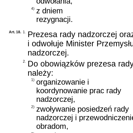
odwołania,
4)
z dniem
rezygnacji.
Art. 18.
1.
Prezesa rady nadzorczej ora
i odwołuje Minister Przemysł
nadzorczej.
2.
Do obowiązków prezesa rady
należy:
1)
organizowanie i
koordynowanie prac rady
nadzorczej,
2)
zwoływanie posiedzeń rady
nadzorczej i przewodniczenie
obradom,