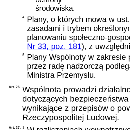
środowiska.
4.
Plany, o których mowa w ust
zasadami i trybem określon
planowaniu społeczno-gosp
Nr 33, poz. 181
)
, z uwzględn
5.
Plany Wspólnoty w zakresie 
przez radę nadzorczą podleg
Ministra Przemysłu.
Art. 26.
Wspólnota prowadzi działal
dotyczących bezpieczeństwa
wynikające z przepisów o po
Rzeczypospolitej Ludowej.
Art. 27.
1.