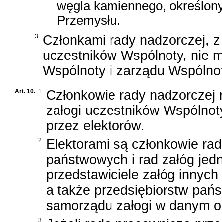
węgla kamiennego, określony
Przemysłu.
3.
Członkami rady nadzorczej, z
uczestników Wspólnoty, nie 
Wspólnoty i zarządu Wspólnot
Art. 10.
1.
Członkowie rady nadzorczej 
załogi uczestników Wspólnot
przez elektorów.
2.
Elektorami są członkowie ra
państwowych i rad załóg je
przedstawiciele załóg innyc
a także przedsiębiorstw pań
samorządu załogi w danym 
3.