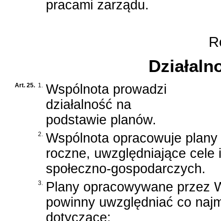
pracami zarządu.
Ro
Działaln
Art. 25.
1.
Wspólnota prowadzi
działalność na
podstawie planów.
2.
Wspólnota opracowuje plany p
roczne, uwzględniające cele 
społeczno-gospodarczych.
3.
Plany opracowywane przez 
powinny uwzględniać co najm
dotyczące: