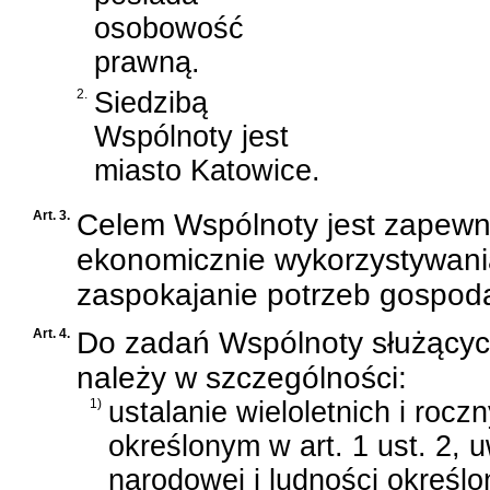
osobowość
prawną.
2.
Siedzibą
Wspólnoty jest
miasto Katowice.
Art. 3.
Celem Wspólnoty jest zapewn
ekonomicznie wykorzystywan
zaspokajanie potrzeb gospodar
Art. 4.
Do zadań Wspólnoty służących 
należy w szczególności:
1)
ustalanie wieloletnich i roc
określonym w art. 1 ust. 2,
narodowej i ludności określ