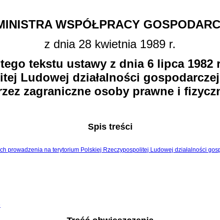
MINISTRA WSPÓŁPRACY GOSPODARC
z dnia 28 kwietnia 1989 r.
tego tekstu ustawy z dnia 6 lipca 1982
itej Ludowej działalności gospodarcze
rzez zagraniczne osoby prawne i fizycz
Spis treści
sadach prowadzenia na terytorium Polskiej Rzeczypospolitej Ludowej działalności g
e