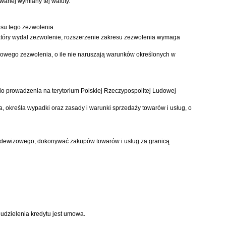
anej wymiany tej waluty.
esu tego zezwolenia.
, który wydał zezwolenie, rozszerzenie zakresu zezwolenia wymaga
kowego zezwolenia, o ile nie naruszają warunków określonych w
o prowadzenia na terytorium Polskiej Rzeczypospolitej Ludowej
 określa wypadki oraz zasady i warunki sprzedaży towarów i usług, o
a dewizowego, dokonywać zakupów towarów i usług za granicą
udzielenia kredytu jest umowa.