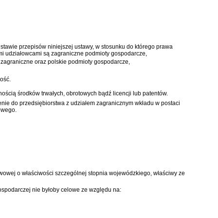
dstawie przepisów niniejszej ustawy, w stosunku do którego prawa
mi udziałowcami są zagraniczne podmioty gospodarcze,
ą zagraniczne oraz polskie podmioty gospodarcze,
ność.
ścią środków trwałych, obrotowych bądź licencji lub patentów.
nie do przedsiębiorstwa z udziałem zagranicznym wkładu w postaci
owego.
twowej o właściwości szczególnej stopnia wojewódzkiego, właściwy ze
ospodarczej nie byłoby celowe ze względu na: