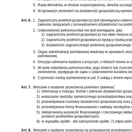
5.
Rada Ministrów, w drodze rozporządzenia, określa szcze
6.
W sprawach zezwoleń na działalność gospodarczą wymienio
Art. 6.
1.
Zagraniczny podmiot gospodarczy jest obowiązany ustano
zakresie związanym z prowadzeniem działalności na podst
2.
Ustanowienie pełnomocnika nie jest wymagane, gdy:
1)
zagraniczny podmiot gospodarczy ma stałe miejsce po
2)
zagraniczny podmiot gospodarczy będący osobą prawn
3)
działalność zagranicznego podmiotu gospodarczego p
3.
Organ administracji państwowej właściwy w sprawach ze
państwowej.
4.
Decyzja odmowna wydana z przyczyn, o których mowa w us
5.
W razie odwołania pełnomocnika, jego śmierci lub zrzecz
zezwolenie, występuje do sądu o ustanowienie kuratora 
6.
Czynności osoby wymienionej w ust. 5 ustają z dniem wpi
Art. 7.
Wniosek o wydanie zezwolenia powinien zawierać:
1)
informację o rodzaju, formie i zakresie działalności g
2)
wskazanie siedziby zamierzonego przedsiębiorstwa oraz
3)
przewidywane rozmiary działalności gospodarczej oraz 
4)
przewidywane formy finansowania i nakłady niezbędne d
5)
deklarowaną wysokość finansowego i rzeczowego wkład
polskich podmiotów gospodarczych,
6)
w wypadku spółki - akt założycielski spółki, 7) odpis p
Art. 8.
Wniosek o wydanie zezwolenia na prowadzenie przedsiębiors