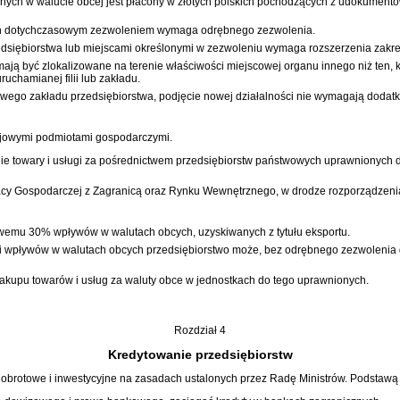
ch w walucie obcej jest płacony w złotych polskich pochodzących z udokumentow
ętych dotychczasowym zezwoleniem wymaga odrębnego zezwolenia.
zedsiębiorstwa lub miejscami określonymi w zezwoleniu wymaga rozszerzenia zakr
, mają być zlokalizowane na terenie właściwości miejscowej organu innego niż ten
chamianej filii lub zakładu.
wego zakładu przedsiębiorstwa, podjęcie nowej działalności nie wymagają dodat
ajowymi podmiotami gospodarczymi.
e towary i usługi za pośrednictwem przedsiębiorstw państwowych uprawnionych d
acy Gospodarczej z Zagranicą oraz Rynku Wewnętrznego, w drodze rozporządzenia,
wemu 30% wpływów w walutach obcych, uzyskiwanych z tytułu eksportu.
zęści wpływów w walutach obcych przedsiębiorstwo może, bez odrębnego zezwoleni
kupu towarów i usług za waluty obce w jednostkach do tego uprawnionych.
Rozdział 4
Kredytowanie przedsiębiorstw
obrotowe i inwestycyjne na zasadach ustalonych przez Radę Ministrów. Podstawą 