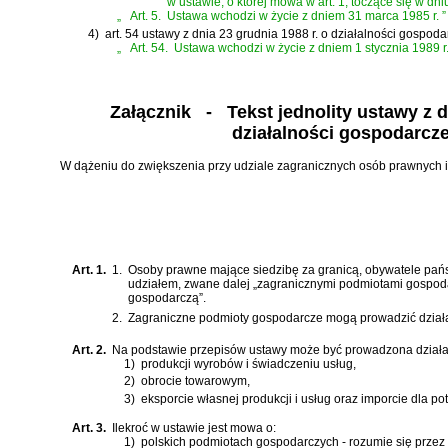
w ustawie, o której mowa w art. 1, toczące się w d
„
Art. 5.
Ustawa wchodzi w życie z dniem 31 marca 1985 r.
”
4)
art. 54 ustawy z dnia 23 grudnia 1988 r. o działalności gospo
„
Art. 54.
Ustawa wchodzi w życie z dniem 1 stycznia 1989 r
Załącznik
- Tekst jednolity ustawy z dn
działalności gospodarcze
W dążeniu do zwiększenia przy udziale zagranicznych osób prawnych i fi
Art. 1.
1.
Osoby prawne mające siedzibę za granicą, obywatele państ
udziałem, zwane dalej „zagranicznymi podmiotami gospodar
gospodarczą”.
2.
Zagraniczne podmioty gospodarcze mogą prowadzić działal
Art. 2.
Na podstawie przepisów ustawy może być prowadzona działal
1)
produkcji wyrobów i świadczeniu usług,
2)
obrocie towarowym,
3)
eksporcie własnej produkcji i usług oraz imporcie dla potr
Art. 3.
Ilekroć w ustawie jest mowa o:
1)
polskich podmiotach gospodarczych - rozumie się przez 