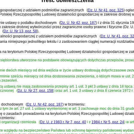
Treść obwieszczenia
ści gospodarczej z udziałem podmiotów zagranicznych
(
Dz. U. Nr 41, poz. 325
)
ogłas
 Polskiej Rzeczypospolitej Ludowej działalności gospodarczej w zakresie drobnej 
ianie ustawy o podatku dochodowym
(
Dz. U. Nr 42, poz. 187
)
i z dnia 31 stycznia 
 zakresie drobnej wytwórczości przez zagraniczne osoby prawne i fizyczne (Dz. U. 
(
Dz. U. Nr 13, poz. 58
)
,
iałalności gospodarczej z udziałem podmiotów zagranicznych
(
Dz. U. Nr 41, poz. 3
a niniejszego jednolitego tekstu i z zastosowaniem ciągłej numeracji rozdziałów,
ia na terytorium Polskiej Rzeczypospolitej Ludowej działalności gospodarczej w z
dsiębiorstwa utworzone na podstawie obowiązujących dotychczas przepisów, prowadz
ie dwóch miesięcy od dnia wejścia w życie ustawy dostosują dotychczasowe zez
erminie sześciu miesięcy od dnia dostosowania zezwolenia, o którym mowa w ust. 2,
 zezwoleń.
szą ustawą nie mają zastosowania przepisy
art. 1 ust. 3 pkt 3 ustawy z dnia 18 li
ecznionej
(
Dz. U. Nr 27, poz. 158
)
oraz
art. 1 ust. 3 ustawy z dnia 8 czerwca 1972 
tku dochodowym
(
Dz. U. Nr 42, poz. 187
)
w brzmieniu:
z tym że art. 27 ust. 1 ustawy wymienionej w art. 3 zachowuje moc do dnia 31 grudn
stawę o zasadach prowadzenia na terytorium Polskiej Rzeczypospolitej Ludowej dzia
rzmieniu:
 organizacji rzemiosła
(
Dz. U. z 1983 r. Nr 7, poz. 40
i z
1984 r. Nr 5, poz. 24
)
w art
e względu na bezpieczeństwo Państwa lub ochronę tajemnicy państwowej wydania