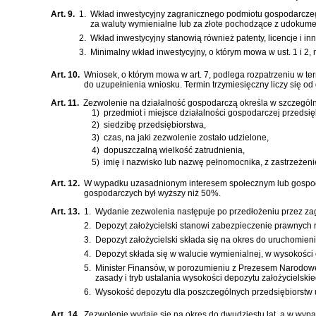
Art. 9.
1.
Wkład inwestycyjny zagranicznego podmiotu gospodarczego 
za waluty wymienialne lub za złote pochodzące z udokum
2.
Wkład inwestycyjny stanowią również patenty, licencje i i
3.
Minimalny wkład inwestycyjny, o którym mowa w ust. 1 i 2, 
Art. 10.
Wniosek, o którym mowa w art. 7, podlega rozpatrzeniu w t
do uzupełnienia wniosku. Termin trzymiesięczny liczy się o
Art. 11.
Zezwolenie na działalność gospodarczą określa w szczególn
1)
przedmiot i miejsce działalności gospodarczej przedsi
2)
siedzibę przedsiębiorstwa,
3)
czas, na jaki zezwolenie zostało udzielone,
4)
dopuszczalną wielkość zatrudnienia,
5)
imię i nazwisko lub nazwę pełnomocnika, z zastrzeżeniem
Art. 12.
W wypadku uzasadnionym interesem społecznym lub gospoda
gospodarczych był wyższy niż 50%.
Art. 13.
1.
Wydanie zezwolenia następuje po przedłożeniu przez zag
2.
Depozyt założycielski stanowi zabezpieczenie prawnych
3.
Depozyt założycielski składa się na okres do uruchomi
4.
Depozyt składa się w walucie wymienialnej, w wysokości 
5.
Minister Finansów, w porozumieniu z Prezesem Narodoweg
zasady i tryb ustalania wysokości depozytu założycielski
6.
Wysokość depozytu dla poszczególnych przedsiębiorstw u
Art. 14.
Zezwolenie wydaje się na okres do dwudziestu lat, a w wyp