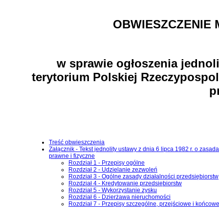
OBWIESZCZENIE 
w sprawie ogłoszenia jednoli
terytorium Polskiej Rzeczypospol
p
Treść obwieszczenia
Załącznik - Tekst jednolity ustawy z dnia 6 lipca 1982 r. o za
prawne i fizyczne
Rozdział 1 - Przepisy ogólne
Rozdział 2 - Udzielanie zezwoleń
Rozdział 3 - Ogólne zasady działalności przedsiębiorstw
Rozdział 4 - Kredytowanie przedsiębiorstw
Rozdział 5 - Wykorzystanie zysku
Rozdział 6 - Dzierżawa nieruchomości
Rozdział 7 - Przepisy szczególne, przejściowe i końcow