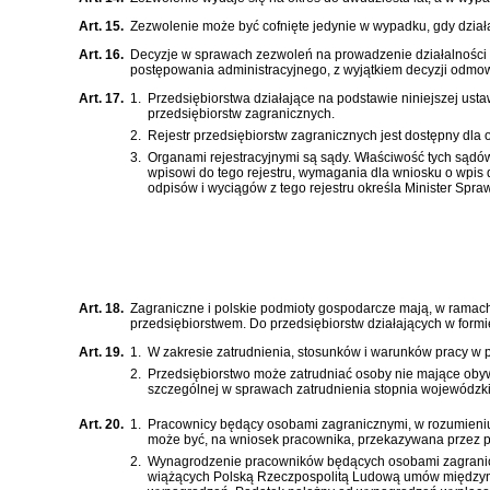
Art. 15.
Zezwolenie może być cofnięte jedynie w wypadku, gdy dzia
Art. 16.
Decyzje w sprawach zezwoleń na prowadzenie działalności 
postępowania administracyjnego
, z wyjątkiem decyzji odm
Art. 17.
1.
Przedsiębiorstwa działające na podstawie niniejszej ust
przedsiębiorstw zagranicznych.
2.
Rejestr przedsiębiorstw zagranicznych jest dostępny dla
3.
Organami rejestracyjnymi są sądy. Właściwość tych sądó
wpisowi do tego rejestru, wymagania dla wniosku o wpis 
odpisów i wyciągów z tego rejestru określa Minister Spraw
Art. 18.
Zagraniczne i polskie podmioty gospodarcze mają, w ramac
przedsiębiorstwem. Do przedsiębiorstw działających w formie 
Art. 19.
1.
W zakresie zatrudnienia, stosunków i warunków pracy w p
2.
Przedsiębiorstwo może zatrudniać osoby nie mające obywa
szczególnej w sprawach zatrudnienia stopnia wojewódzk
Art. 20.
1.
Pracownicy będący osobami zagranicznymi, w rozumieni
może być, na wniosek pracownika, przekazywana przez 
2.
Wynagrodzenie pracowników będących osobami zagranicz
wiążących Polską Rzeczpospolitą Ludową umów międzynaro