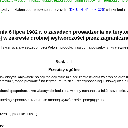
niu wejścia w życie niniejszej ustawy przed sądem administracyjnym, podlega umorz
,
darczej z udziałem podmiotów zagranicznych
(
Dz. U. Nr 41, poz. 325
)
w brzmieniu:
.
”
.
ia 6 lipca 1982 r. o zasadach prowadzenia na teryt
j w zakresie drobnej wytwórczości przez zagraniczn
zycznych, a w szczególności Polonii, produkcji i usług na potrzeby rynku wewnętr
Rozdział 1
Przepisy ogólne
w obcych, obywatele polscy mający stałe miejsce zamieszkania za granicą oraz ut
czymi”, mogą prowadzić na terytorium Polskiej Rzeczypospolitej Ludowej działal
ność gospodarczą we własnym imieniu i na własny rachunek, a także uczestniczy
ność gospodarcza w zakresie drobnej wytwórczości, polegająca na:
zeb tej produkcji i usług.
to: