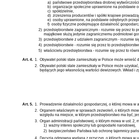
a)
państwowe przedsiębiorstwa drobnej wytwórczości
b)
organizacje społeczne uprawnione na podstawie o
c)
spółdzielnie,
d)
zrzeszenia producentów i spółki krajowe prowadzą
e)
osoby uprawnione, na podstawie odrębnych przepis
f)
osoby fizyczne podejmujące działalność gospodarc
2)
przedsiębiorstwie zagranicznym - rozumie się przez to p
majątkowe służą jedynie zagranicznemu podmiotowi gos
3)
przedsiębiorstwie z udziałem zagranicznym - rozumie si
4)
przedsiębiorstwie - rozumie się przez to przedsiębiorst
5)
właścicielu przedsiębiorstwa - rozumie się przez to równ
Art. 4.
1.
Obywatel polski stale zamieszkały w Polsce może wnieść d
2.
Obywatel polski stale zamieszkały w Polsce może uzyskać
będących jego własnością wartości dewizowych. Wkład i zy
Art. 5.
1.
Prowadzenie działalności gospodarczej, o której mowa w a
2.
Organem właściwym w sprawach zezwoleń, o których mowa w 
względu na miejsce, w którym przedsiębiorstwo ma być, je
3.
Organ administracji państwowej, o którym mowa w ust. 2, 
1)
ważny interes społeczny lub gospodarki narodowej,
2)
bezpieczeństwo Państwa lub ochronę tajemnicy pańs
4.
Decyzja odmowna wydana z przyczyn, o których mowa w ust