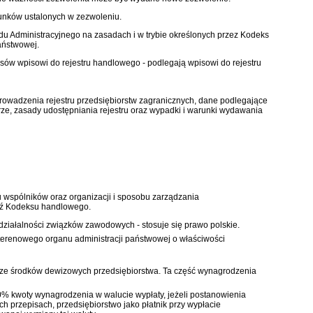
runków ustalonych w zezwoleniu.
u Administracyjnego na zasadach i w trybie określonych przez
Kodeks
aństwowej.
sów wpisowi do rejestru handlowego - podlegają wpisowi do rejestru
rowadzenia rejestru przedsiębiorstw zagranicznych, dane podlegające
trze, zasady udostępniania rejestru oraz wypadki i warunki wydawania
 wspólników oraz organizacji i sposobu zarządzania
ź
Kodeksu handlowego
.
działalności związków zawodowych - stosuje się prawo polskie.
ę terenowego organu administracji państwowej o właściwości
ze środków dewizowych przedsiębiorstwa. Ta część wynagrodzenia
kwoty wynagrodzenia w walucie wypłaty, jeżeli postanowienia
przepisach, przedsiębiorstwo jako płatnik przy wypłacie