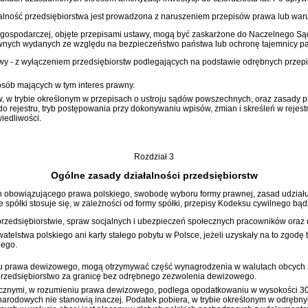
łalność przedsiębiorstwa jest prowadzona z naruszeniem przepisów prawa lub wa
gospodarczej, objęte przepisami ustawy, mogą być zaskarżone do Naczelnego Sąd
ownych wydanych ze względu na bezpieczeństwo państwa lub ochronę tajemnicy p
awy - z wyłączeniem przedsiębiorstw podlegających na podstawie odrębnych przepi
 osób mających w tym interes prawny.
w, w trybie określonym w przepisach o ustroju sądów powszechnych, oraz zasady p
do rejestru, tryb postępowania przy dokonywaniu wpisów, zmian i skreśleń w rejes
iedliwości.
Rozdział 3
Ogólne zasady działalności przedsiębiorstw
h obowiązującego prawa polskiego, swobodę wyboru formy prawnej, zasad udziału
spółki stosuje się, w zależności od formy spółki, przepisy
Kodeksu cywilnego
bąd
rzedsiębiorstwie, spraw socjalnych i ubezpieczeń społecznych pracowników oraz 
telstwa polskiego ani karty stałego pobytu w Polsce, jeżeli uzyskały na to zgod
iego.
u prawa dewizowego, mogą otrzymywać część wynagrodzenia w walutach obcych 
przedsiębiorstwo za granicę bez odrębnego zezwolenia dewizowego.
nymi, w rozumieniu prawa dewizowego, podlega opodatkowaniu w wysokości 30% 
dowych nie stanowią inaczej. Podatek pobiera, w trybie określonym w odrębnych 