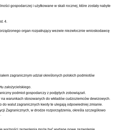
ości gospodarczej i użytkowane w skali rocznej, które zostały nabyte
t. 4.
e sporządzonego organ rozpatrujący wezwie niezwłocznie wnioskodawcę
ałem zagranicznym udział określonych polskich podmiotów
u założycielskiego.
aniczny podmiot gospodarczy z podjętych zobowiązań.
owany na warunkach stosowanych do wkładów cudzoziemców dewizowych.
o do walut zagranicznych kwoty te ulegają odpowiedniej zmianie.
ycji Zagranicznych, w drodze rozporządzenia, określa szczegółowo
.
ływie ważności zezwolenia może być wydane nowe zezwolenie.