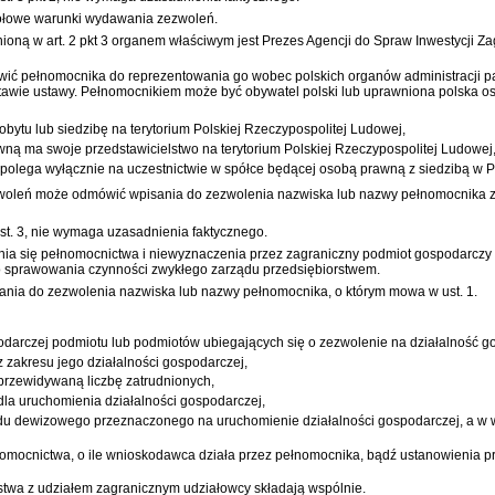
gółowe warunki wydawania zezwoleń.
ną w art. 2 pkt 3 organem właściwym jest Prezes Agencji do Spraw Inwestycji Za
wić pełnomocnika do reprezentowania go wobec polskich organów administracji p
awie ustawy. Pełnomocnikiem może być obywatel polski lub uprawniona polska oso
bytu lub siedzibę na terytorium Polskiej Rzeczypospolitej Ludowej,
ą ma swoje przedstawicielstwo na terytorium Polskiej Rzeczypospolitej Ludowej
olega wyłącznie na uczestnictwie w spółce będącej osobą prawną z siedzibą w P
zwoleń może odmówić wpisania do zezwolenia nazwiska lub nazwy pełnomocnika z
t. 3, nie wymaga uzasadnienia faktycznego.
enia się pełnomocnictwa i niewyznaczenia przez zagraniczny podmiot gospodarczy
do sprawowania czynności zwykłego zarządu przedsiębiorstwem.
sania do zezwolenia nazwiska lub nazwy pełnomocnika, o którym mowa w ust. 1.
ospodarczej podmiotu lub podmiotów ubiegających się o zezwolenie na działalność 
 zakresu jego działalności gospodarczej,
przewidywaną liczbę zatrudnionych,
la uruchomienia działalności gospodarczej,
u dewizowego przeznaczonego na uruchomienie działalności gospodarczej, a w w
ełnomocnictwa, o ile wnioskodawca działa przez pełnomocnika, bądź ustanowienia p
twa z udziałem zagranicznym udziałowcy składają wspólnie.