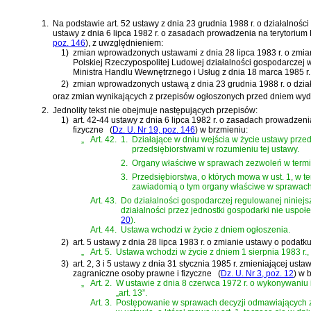
1.
Na podstawie
art. 52 ustawy z dnia 23 grudnia 1988 r. o działalno
ustawy z dnia 6 lipca 1982 r. o zasadach prowadzenia na terytorium
poz. 146
)
, z uwzględnieniem:
1)
zmian wprowadzonych
ustawami z dnia 28 lipca 1983 r. o zm
Polskiej Rzeczypospolitej Ludowej działalności gospodarczej w
Ministra Handlu Wewnętrznego i Usług z dnia 18 marca 1985 r.
2)
zmian wprowadzonych
ustawą z dnia 23 grudnia 1988 r. o dz
oraz zmian wynikających z przepisów ogłoszonych przed dniem wydani
2.
Jednolity tekst nie obejmuje następujących przepisów:
1)
art. 42-44 ustawy z dnia 6 lipca 1982 r. o zasadach prowadzen
fizyczne
(
Dz. U. Nr 19, poz. 146
)
w brzmieniu:
„
Art. 42.
1.
Działające w dniu wejścia w życie ustawy prze
przedsiębiorstwami w rozumieniu tej ustawy.
2.
Organy właściwe w sprawach zezwoleń w termin
3.
Przedsiębiorstwa, o których mowa w ust. 1, w t
zawiadomią o tym organy właściwe w sprawach
Art. 43.
Do działalności gospodarczej regulowanej niniej
działalności przez jednostki gospodarki nie uspoł
20
)
.
Art. 44.
Ustawa wchodzi w życie z dniem ogłoszenia.
2)
art. 5 ustawy z dnia 28 lipca 1983 r. o zmianie ustawy o poda
„
Art. 5.
Ustawa wchodzi w życie z dniem 1 sierpnia 1983 r., 
3)
art. 2, 3 i 5 ustawy z dnia 31 stycznia 1985 r. zmieniającej u
zagraniczne osoby prawne i fizyczne
(
Dz. U. Nr 3, poz. 12
)
w b
„
Art. 2.
W
ustawie z dnia 8 czerwca 1972 r. o wykonywaniu i
„art. 13”.
Art. 3.
Postępowanie w sprawach decyzji odmawiających z