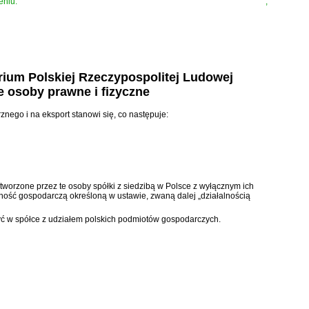
eniu.
”
,
orium Polskiej Rzeczypospolitej Ludowej
e osoby prawne i fizyczne
znego i na eksport stanowi się, co następuje:
worzone przez te osoby spółki z siedzibą w Polsce z wyłącznym ich
ność gospodarczą określoną w ustawie, zwaną dalej „działalnością
ć w spółce z udziałem polskich podmiotów gospodarczych.