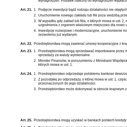
wynagrodzeń. Podatek należny od wynagrodzeń wypłacony
Art. 21.
1.
Podjęcie inwestycji bądź rodzaju działalności nie obj
2.
Uruchomienie nowego zakładu lub filii poza siedzibą pr
3.
W wypadku gdy zakład lub filia, o których mowa w ust. 2
uzgodnienia z organem właściwym miejscowo dla nowo uru
4.
Inwestycje rozwojowe i modernizacyjne, uruchomienie no
zezwoleniu już wydanym.
Art. 22.
Przedsiębiorstwa mogą zawierać umowy kooperacyjne z kr
Art. 23.
1.
Przedsiębiorstwa mogą sprzedawać importowane przez ni
sprzedaży za waluty wymienialne.
2.
Minister Finansów, w porozumieniu z Ministrami Współpr
których mowa w ust. 1.
Art. 24.
1.
Przedsiębiorstwo odprzedaje polskiemu bankowi dewizo
2.
Z pozostałej po odprzedaży, o której mowa w ust. 1, c
przeznaczonych do jego działalności.
3.
Przedsiębiorstwo może dokonywać w obrocie krajowym za
Art. 25.
Przedsiębiorstwa mogą uzyskać w bankach polskich kredyty 