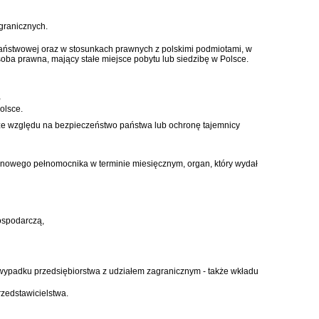
granicznych.
aństwowej oraz w stosunkach prawnych z polskimi podmiotami, w
ba prawna, mający stałe miejsce pobytu lub siedzibę w Polsce.
,
olsce.
e względu na bezpieczeństwo państwa lub ochronę tajemnicy
 nowego pełnomocnika w terminie miesięcznym, organ, który wydał
gospodarczą,
ypadku przedsiębiorstwa z udziałem zagranicznym - także wkładu
rzedstawicielstwa.