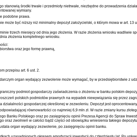
stanowią środki trwałe i przedmioty nietrwałe, niezbędne do prowadzenia działaln
entowanej wymiany.
nne podobne prawa.
nie może być niższy niż minimalny depozyt założycielski, o którym mowa w art. 13 us
erminie trzech miesięcy od dnia jego złożenia. W razie złożenia wniosku wadliwi
d dnia złożenia kompletnego wniosku.
ości:
ębiorstwa oraz jego formę prawną,
 przepisu art. 6 ust. 2.
rczym organ wydający zezwolenie może wymagać, by w przedsiębiorstwie z udzi
raniczny podmiot gospodarczy zaświadczenia o złożeniu w banku polskim depozyt
 roszczeń polskich podmiotów prawnych na wypadek niewywiązania się przez zagr
enia działalności gospodarczej określonej w zezwoleniu. Depozyt jest oprocent
odpowiadającej równowartości co najmniej 6,9 mln zł. W razie zmiany kursu złoteg
o Banku Polskiego oraz po zasięgnięciu opinii Prezesa Agencji do Spraw Inwest
ego oraz zwolnień w całości bądź części od obowiązku wniesienia takiego depozytu
stala organ wydający zezwolenie, po zasięgnięciu opinii banku.
adkach uzasadnionych okresem amortyzacji inwestycji do czterdziestu lat. Po up