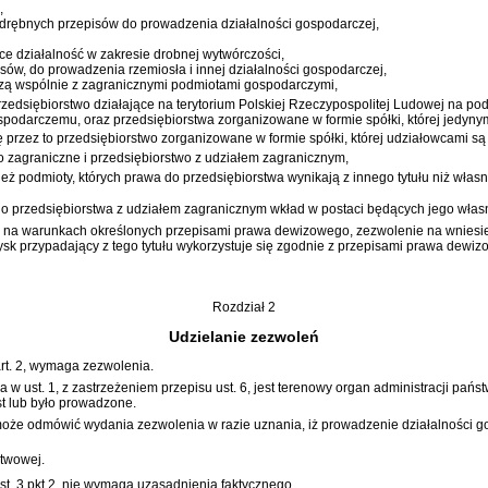
,
drębnych przepisów do prowadzenia działalności gospodarczej,
ce działalność w zakresie drobnej wytwórczości,
ów, do prowadzenia rzemiosła i innej działalności gospodarczej,
zą wspólnie z zagranicznymi podmiotami gospodarczymi,
rzedsiębiorstwo działające na terytorium Polskiej Rzeczypospolitej Ludowej na po
podarczemu, oraz przedsiębiorstwa zorganizowane w formie spółki, której jedyny
ę przez to przedsiębiorstwo zorganizowane w formie spółki, której udziałowcami s
wo zagraniczne i przedsiębiorstwo z udziałem zagranicznym,
ież podmioty, których prawa do przedsiębiorstwa wynikają z innego tytułu niż włas
o przedsiębiorstwa z udziałem zagranicznym wkład w postaci będących jego własno
, na warunkach określonych przepisami prawa dewizowego, zezwolenie na wniesie
sk przypadający z tego tytułu wykorzystuje się zgodnie z przepisami prawa dewiz
Rozdział 2
Udzielanie zezwoleń
rt. 2, wymaga zezwolenia.
ust. 1, z zastrzeżeniem przepisu ust. 6, jest terenowy organ administracji pańs
st lub było prowadzone.
może odmówić wydania zezwolenia w razie uznania, iż prowadzenie działalności g
twowej.
. 3 pkt 2, nie wymaga uzasadnienia faktycznego.