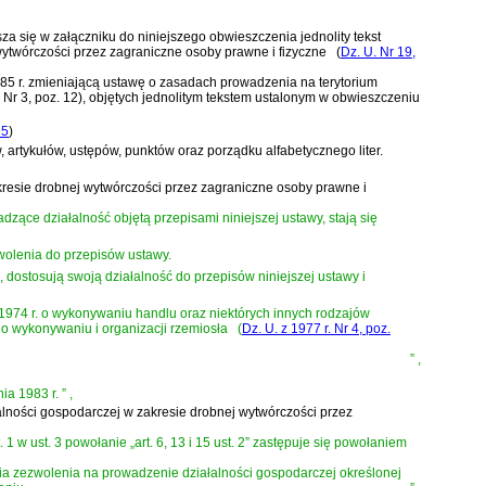
za się w załączniku do niniejszego obwieszczenia jednolity tekst
wytwórczości przez zagraniczne osoby prawne i fizyczne
(
Dz. U. Nr 19,
1985 r. zmieniającą ustawę o zasadach prowadzenia na terytorium
Nr 3, poz. 12), objętych jednolitym tekstem ustalonym w
obwieszczeniu
25
)
 artykułów, ustępów, punktów oraz porządku alfabetycznego liter.
akresie drobnej wytwórczości przez zagraniczne osoby prawne i
ące działalność objętą przepisami niniejszej ustawy, stają się
wolenia do przepisów ustawy.
 dostosują swoją działalność do przepisów niniejszej ustawy i
pca 1974 r. o wykonywaniu handlu oraz niektórych innych rodzajów
r. o wykonywaniu i organizacji rzemiosła
(
Dz. U. z 1977 r. Nr 4, poz.
”
,
ia 1983 r.
”
,
łalności gospodarczej w zakresie drobnej wytwórczości przez
. 1 w ust. 3 powołanie „art. 6, 13 i 15 ust. 2” zastępuje się powołaniem
 zezwolenia na prowadzenie działalności gospodarczej określonej