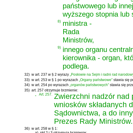
państwowego lub innej
wyższego stopnia lub 
8)
ministra -
Rada
Ministrów,
9)
innego organu centraln
kierownika - organ, k
podlega.
32)
w art. 237 w § 2 wyrazy
„Posłowie na Sejm i radni rad narodow
33)
w art. 253 w § 1 po wyrazach
„Organy państwowe”
stawia się p
34)
w art. 254 po wyrazach
„organów państwowych”
stawia się prz
35)
art. 257 otrzymuje brzmienie:
„
Art. 257.
Zwierzchni nadzór nad 
wniosków składanych d
Sądownictwa, a do inny
Prezes Rady Ministrów.
36)
w art. 258 w § 1:
a)
pkt 2 i 3 otrzymują brzmienie: