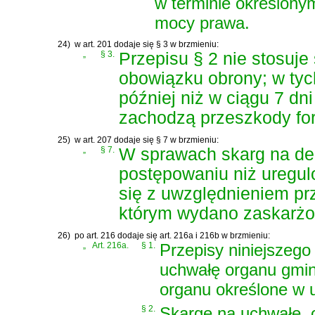
w terminie określony
mocy prawa.
24)
w art. 201 dodaje się § 3 w brzmieniu:
„
§ 3.
Przepisu § 2 nie stosuj
obowiązku obrony; w ty
później niż w ciągu 7 dn
zachodzą przeszkody fo
25)
w art. 207 dodaje się § 7 w brzmieniu:
„
§ 7.
W sprawach skarg na de
postępowaniu niż uregul
się z uwzględnieniem pr
którym wydano zaskarżon
26)
po art. 216 dodaje się art. 216a i 216b w brzmieniu:
„
Art. 216a.
§ 1.
Przepisy niniejszego
uchwałę organu gminy
organu określone w u
§ 2.
Skargę na uchwałę, 