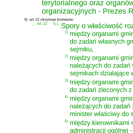
terytorialnego oraz organ
organizacyjnych - Prezes R
9)
art. 22 otrzymuje brzmienie:
„
Art. 22.
§ 1.
Spory o właściwość roz
1)
między organami gmi
do zadań własnych gm
sejmiku,
2)
między organami gmi
należących do zadań 
sejmikach działające 
3)
między organami gmi
do zadań zleconych z 
4)
między organami gmi
należących do zadań z
minister właściwy do s
5)
między kierownikami 
administracji ogólnej