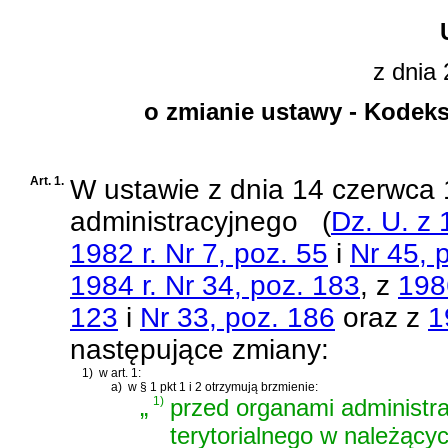
z dnia 
o zmianie ustawy - Kodek
Art. 1.
W
ustawie z dnia 14 czerwca
administracyjnego
(
Dz. U. z 
1982 r. Nr 7, poz. 55
i
Nr 45, 
1984 r. Nr 34, poz. 183
, z
198
123
i
Nr 33, poz. 186
oraz z
1
następujące zmiany:
1)
w art. 1:
a)
w § 1 pkt 1 i 2 otrzymują brzmienie:
„
1)
przed organami administr
terytorialnego w należący