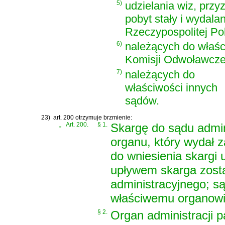
5)
udzielania wiz, prz
pobyt stały i wydal
Rzeczypospolitej Pol
6)
należących do właśc
Komisji Odwoławczej
7)
należących do
właściwości innych
sądów.
23)
art. 200 otrzymuje brzmienie:
„
Art. 200.
§ 1.
Skargę do sądu admin
organu, który wydał z
do wniesienia skargi 
upływem skarga zosta
administracyjnego; s
właściwemu organowi 
§ 2.
Organ administracji 