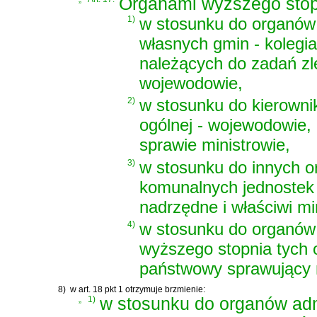
Organami wyższego stop
1)
w stosunku do organów
własnych gmin - kolegi
należących do zadań zle
wojewodowie,
2)
w stosunku do kierowni
ogólnej - wojewodowie,
sprawie ministrowie,
3)
w stosunku do innych o
komunalnych jednostek 
nadrzędne i właściwi mi
4)
w stosunku do organów 
wyższego stopnia tych o
państwowy sprawujący n
8)
w art. 18 pkt 1 otrzymuje brzmienie:
„
1)
w stosunku do organów adm