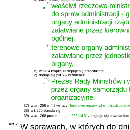
„
2)
właściwi rzeczowo minist
do spraw administracji - 
organy administracji rząd
załatwiane przez kierown
ogólnej,
3)
terenowe organy administr
załatwiane przez jednost
organy,
b)
w pkt 4 kropkę zastępuje się przecinkiem,
c)
dodaje się pkt 5 w brzmieniu:
„
5)
Prezes Rady Ministrów i 
przez organy samorządu t
organizacyjne.
37)
w art. 259 w § 2 wyrazy
„Terenowe organy administracji państ
38)
art. 260 skreśla się;
39)
w art. 268 powołanie
„art. 229 pkt 3”
zastępuje się powołaniem
Art. 2.
W sprawach, w których do dnia