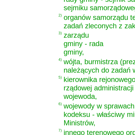
sejmiku samorządoweg
2)
organów samorządu te
zadań zleconych z zak
3)
zarządu
gminy - rada
gminy,
4)
wójta, burmistrza (pr
należących do zadań w
5)
kierownika rejonoweg
rządowej administracji 
wojewoda,
6)
wojewody w sprawach 
kodeksu - właściwy mi
Ministrów,
7)
innego terenowego org