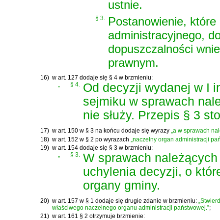
ustnie.
§ 3.
Postanowienie, któr
administracyjnego, d
dopuszczalności wnie
prawnym.
16)
w art. 127 dodaje się § 4 w brzmieniu:
„
§ 4.
Od decyzji wydanej w I 
sejmiku w sprawach nal
nie służy. Przepis § 3 st
17)
w art. 150 w § 3 na końcu dodaje się wyrazy
„a w sprawach nal
18)
w art. 152 w § 2 po wyrazach
„naczelny organ administracji pa
19)
w art. 154 dodaje się § 3 w brzmieniu:
„
§ 3.
W sprawach należących 
uchylenia decyzji, o któ
organy gminy.
20)
w art. 157 w § 1 dodaje się drugie zdanie w brzmieniu:
„Stwier
właściwego naczelnego organu administracji państwowej.”
;
21)
w art. 161 § 2 otrzymuje brzmienie: