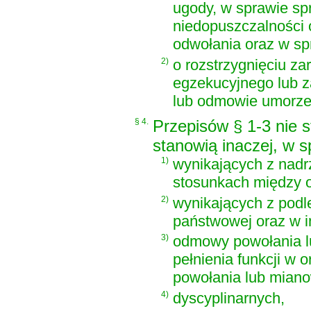
ugody, w sprawie spr
niedopuszczalności 
odwołania oraz w sp
2)
o rozstrzygnięciu z
egzekucyjnego lub z
lub odmowie umorze
§ 4.
Przepisów § 1-3 nie st
stanowią inaczej, w 
1)
wynikających z nadrz
stosunkach między o
2)
wynikających z podl
państwowej oraz w i
3)
odmowy powołania lu
pełnienia funkcji w
powołania lub miano
4)
dyscyplinarnych,