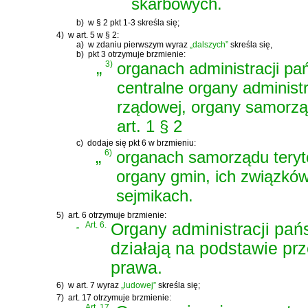
skarbowych.
b)
w § 2 pkt 1-3 skreśla się;
4)
w art. 5 w § 2:
a)
w zdaniu pierwszym wyraz
„dalszych”
skreśla się,
b)
pkt 3 otrzymuje brzmienie:
„
3)
organach administracji pań
centralne organy administ
rządowej, organy samorzą
art. 1 § 2
c)
dodaje się pkt 6 w brzmieniu:
„
6)
organach samorządu teryto
organy gmin, ich związków
sejmikach.
5)
art. 6 otrzymuje brzmienie:
„
Art. 6.
Organy administracji pań
działają na podstawie pr
prawa.
6)
w art. 7 wyraz
„ludowej”
skreśla się;
7)
art. 17 otrzymuje brzmienie:
„
Art. 17.