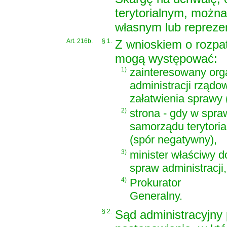
terytorialnym, można
własnym lub repreze
Art. 216b.
§ 1.
Z wnioskiem o rozpat
mogą występować:
1)
zainteresowany org
administracji rządo
załatwienia sprawy 
2)
strona - gdy w spra
samorządu terytoria
(spór negatywny),
3)
minister właściwy d
spraw administracji,
4)
Prokurator
Generalny.
§ 2.
Sąd administracyjny