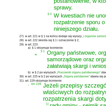
postanowienie, w kt
sprawy.
§ 3.
W kwestiach nie uno
rozpatrzenie sporu o
niniejszego działu.
27)
w art. 221 w § 1 na końcu dodaje się wyrazy
„i organów samor
28)
w art. 222 skreśla się § 1 i oznaczenie § 2;
29)
w art. 223:
a)
§ 1 otrzymuje brzmienie:
„
§ 1.
Organy państwowe, orga
samorządowe oraz organ
załatwiają skargi i wni
b)
w § 2 po wyrazach
„Pracownik organu państwowego”
staw
30)
w art. 225 w § 2 po wyrazach
„Organy państwowe”
stawia się p
31)
art. 229 otrzymuje brzmienie:
„
Art. 229.
Jeżeli przepisy szczeg
właściwych do rozpatry
rozpatrzenia skargi dot
1)
rady gminy - sejmik 