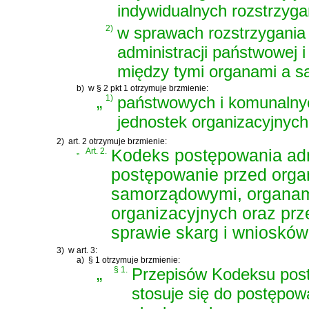
indywidualnych rozstrzyga
2)
w sprawach rozstrzygania
administracji państwowej 
między tymi organami a s
b)
w § 2 pkt 1 otrzymuje brzmienie:
„
1)
państwowych i komunalny
jednostek organizacyjnych
2)
art. 2 otrzymuje brzmienie:
„
Art. 2.
Kodeks postępowania adm
postępowanie przed org
samorządowymi, organam
organizacyjnych oraz prz
sprawie skarg i wniosków (
3)
w art. 3:
a)
§ 1 otrzymuje brzmienie:
„
§ 1.
Przepisów
Kodeksu post
stosuje się do postępo