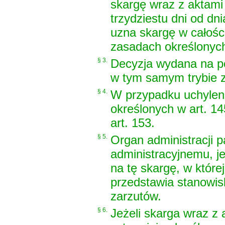
skargę wraz z aktami
trzydziestu dni od dni
uzna skargę w całości
zasadach określonych
§ 3.
Decyzja wydana na p
w tym samym trybie z
§ 4.
W przypadku uchyleni
określonych w art. 14
art. 153.
§ 5.
Organ administracji 
administracyjnemu, j
na tę skargę, w które
przedstawia stanowis
zarzutów.
§ 6.
Jeżeli skarga wraz z