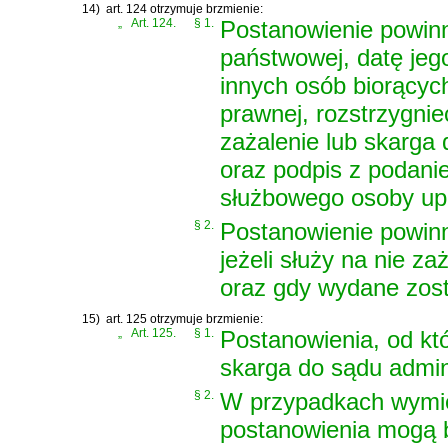
14)
art. 124 otrzymuje brzmienie:
„
Art. 124.
§ 1.
Postanowienie powinn
państwowej, datę jego
innych osób biorącyc
prawnej, rozstrzygniec
zażalenie lub skarga 
oraz podpis z podani
służbowego osoby up
§ 2.
Postanowienie powinn
jeżeli służy na nie z
oraz gdy wydane zost
15)
art. 125 otrzymuje brzmienie:
„
Art. 125.
§ 1.
Postanowienia, od któ
skarga do sądu admin
§ 2.
W przypadkach wymie
postanowienia mogą 