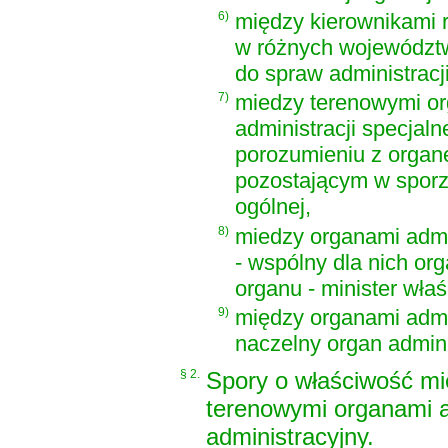
6)
między kierownikami 
w różnych województw
do spraw administracji
7)
miedzy terenowymi or
administracji specjaln
porozumieniu z orga
pozostającym w sporz
ogólnej,
8)
miedzy organami admin
- wspólny dla nich or
organu - minister właś
9)
między organami admin
naczelny organ admini
§ 2.
Spory o właściwość mi
terenowymi organami ad
administracyjny.