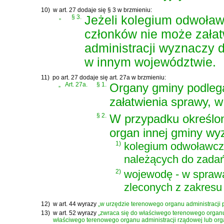
10)
w art. 27 dodaje się § 3 w brzmieniu:
„
§ 3.
Jeżeli kolegium odwoław
członków nie może załat
administracji wyznaczy 
w innym województwie.
11)
po art. 27 dodaje się art. 27a w brzmieniu:
„
Art. 27a.
§ 1.
Organy gminy podlega
załatwienia sprawy, w 
§ 2.
W przypadku określo
organ innej gminy wy
1)
kolegium odwoławcze
należących do zada
2)
wojewodę - w spraw
zleconych z zakresu 
12)
w art. 44 wyrazy
„w urzędzie terenowego organu administracj
13)
w art. 52 wyrazy
„zwraca się do właściwego terenowego organ
właściwego terenowego organu administracji rządowej lub org