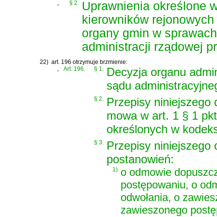
„
§ 2.
Uprawnienia określone w
kierowników rejonowych 
organy gmin w sprawach
administracji rządowej p
22)
art. 196 otrzymuje brzmienie:
„
Art. 196.
§ 1.
Decyzja organu admin
sądu administracyjne
§ 2.
Przepisy niniejszego 
mowa w art. 1 § 1 pk
określonych w kodeks
§ 3.
Przepisy niniejszego 
postanowień:
1)
o odmowie dopuszcze
postępowaniu, o odm
odwołania, o zawies
zawieszonego postęp