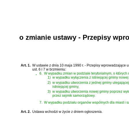
o zmianie ustawy - Przepisy wpr
Art. 1.
W
ustawie z dnia 10 maja 1990 r. - Przepisy wprowadzające
ust. 6 i 7 w brzmieniu:
„
6.
W wypadku zmian w podziale terytorialnym, o których
1)
w wypadku wyłączenia z istniejącej gminy nowe
2)
w wypadku utworzenia z jednej gminy ulegającej 
istniejącej gminy,
3)
w wypadku utworzenia nowej gminy poprzez wyłąc
przez sejmik samorządowy.
7.
W wypadku podziału organów wspólnych dla miast i są
Art. 2.
Ustawa wchodzi w życie z dniem ogłoszenia.