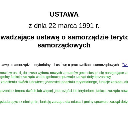
USTAWA
z dnia 22 marca 1991 r.
owadzające ustawę o samorządzie teryt
samorządowych
 ustawę o samorządzie terytorialnym i ustawę o pracownikach samorządowych
(
Dz.
 mowa w ust. 4, do czasu wyboru nowych zarządów gmin stosuje się następujące z
j gminy funkcje zarządu w obu gminach sprawuje zarząd dotychczasowy,
zniesieniu dwóch lub więcej jednostek podziału terytorialnego, funkcje zarządu 
zenie z terenu dwóch lub więcej gmin części ich terytorium, funkcje zarządu now
siadujących z nimi gmin, funkcję zarządu dla miasta i gminy sprawuje zarząd dot