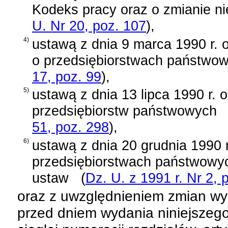
Kodeks pracy oraz o zmianie ni
U. Nr 20, poz. 107
)
,
4)
ustawą z dnia 9 marca 1990 r. 
o przedsiębiorstwach państwo
17, poz. 99
)
,
5)
ustawą z dnia 13 lipca 1990 r. 
przedsiębiorstw państwowych
51, poz. 298
)
,
6)
ustawą z dnia 20 grudnia 1990 
przedsiębiorstwach państwowyc
ustaw
(
Dz. U. z 1991 r. Nr 2, 
oraz z uwzględnieniem zmian wy
przed dniem wydania niniejszego