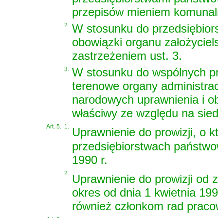
przepisów mieniem komuna
2.
W stosunku do przedsiębiors
obowiązki organu założyciel
zastrzeżeniem ust. 3.
3.
W stosunku do wspólnych p
terenowe organy administrac
narodowych uprawnienia i ob
właściwy ze względu na sied
Art. 5.
1.
Uprawnienie do prowizji, o k
przedsiębiorstwach państwow
1990 r.
2.
Uprawnienie do prowizji od 
okres od dnia 1 kwietnia 199
również członkom rad praco