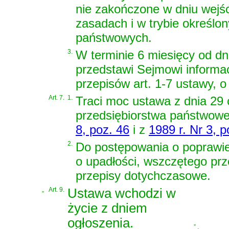
nie zakończone w dniu wejści
zasadach i w trybie określo
państwowych.
3.
W terminie 6 miesięcy od dn
przedstawi Sejmowi informa
przepisów art. 1-7 ustawy, o
Art. 7.
1.
Traci moc
ustawa z dnia 29 
przedsiębiorstwa państwowe
8, poz. 46
i z
1989 r. Nr 3, p
2.
Do postępowania o poprawie
o upadłości, wszczętego prz
przepisy dotychczasowe.
„
Art. 9.
Ustawa wchodzi w
życie z dniem
ogłoszenia.
”
,