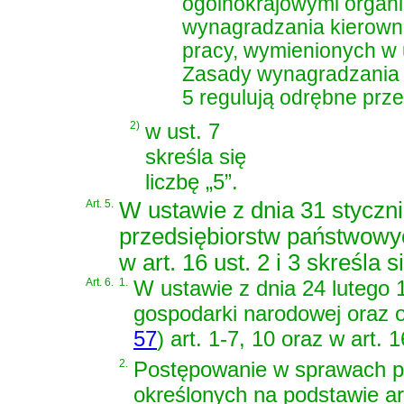
ogólnokrajowymi organi
wynagradzania kierown
pracy, wymienionych w us
Zasady wynagradzania k
5 regulują odrębne prze
2)
w ust. 7
skreśla się
liczbę „5”.
Art. 5.
W
ustawie z dnia 31 styczn
przedsiębiorstw państwowy
w art. 16 ust. 2 i 3 skreśla s
Art. 6.
1.
W
ustawie z dnia 24 lutego 
gospodarki narodowej oraz o
57
)
art. 1-7, 10 oraz w art. 1
2.
Postępowanie w sprawach p
określonych na podstawie art