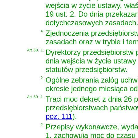
wejścia w życie ustawy, wła
19 ust. 2. Do dnia przekazan
dotychczasowych zasadach
4.
Zjednoczenia przedsiębiors
zasadach oraz w trybie i ter
Art. 68.
1.
Dyrektorzy przedsiębiorstw
dnia wejścia w życie ustawy
statutów przedsiębiorstw.
2.
Ogólne zebrania załóg uchwa
okresie jednego miesiąca od 
Art. 69.
1.
Traci moc
dekret z dnia 26 p
przedsiębiorstwach państw
poz. 111
)
.
2.
Przepisy wykonawcze, wyda
1, zachowują moc do czasu 