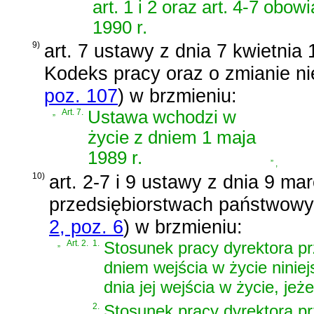
art. 1 i 2 oraz art. 4-7 obo
1990 r.
9)
art. 7 ustawy z dnia 7 kwietnia 
Kodeks pracy oraz o zmianie ni
poz. 107
)
w brzmieniu:
„
Art. 7.
Ustawa wchodzi w
życie z dniem 1 maja
1989 r.
”
,
10)
art. 2-7 i 9 ustawy z dnia 9 ma
przedsiębiorstwach państwow
2, poz. 6
)
w brzmieniu:
„
Art. 2.
1.
Stosunek pracy dyrektora p
dniem wejścia w życie ninie
dnia jej wejścia w życie, jeże
2.
Stosunek pracy dyrektora p