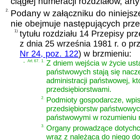
ciągłej numeracji rozdziałów, art
2.
Podany w załączniku do niniejsz
nie obejmuje następujących prze
1)
tytułu rozdziału 14 Przepisy p
z dnia 25 września 1981 r. o p
Nr 24, poz. 122
)
w brzmieniu:
„
Art. 67.
1.
Z dniem wejścia w życie ust
państwowych stają się nacze
administracji państwowej, k
przedsiębiorstwami.
2.
Podmioty gospodarcze, wpisa
przedsiębiorstw państwowych
państwowymi w rozumieniu ni
3.
Organy prowadzące dotychcza
wraz z należącą do niego do