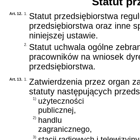
Statut pr
Art. 12.
1.
Statut przedsiębiorstwa regul
przedsiębiorstwa oraz inne 
niniejszej ustawie.
2.
Statut uchwala ogólne zebra
pracowników na wniosek dyr
przedsiębiorstwa.
Art. 13.
1.
Zatwierdzenia przez organ z
statuty następujących przed
1)
użyteczności
publicznej,
2)
handlu
zagranicznego,
3)
stacji radiowych i telewizyjn