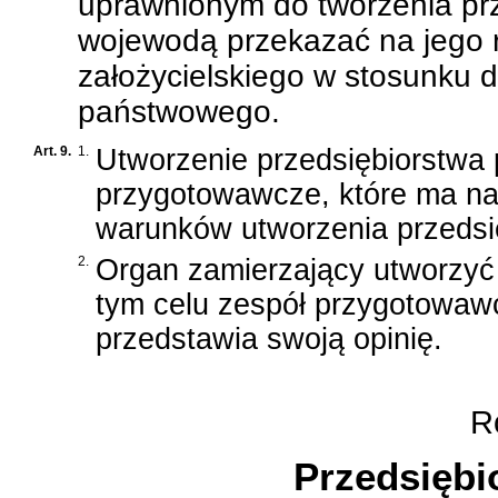
uprawnionym do tworzenia pr
wojewodą przekazać na jego r
założycielskiego w stosunku 
państwowego.
Art. 9.
1.
Utworzenie przedsiębiorstw
przygotowawcze, które ma na 
warunków utworzenia przedsi
2.
Organ zamierzający utworzyć
tym celu zespół przygotowawc
przedstawia swoją opinię.
Ro
Przedsiębi