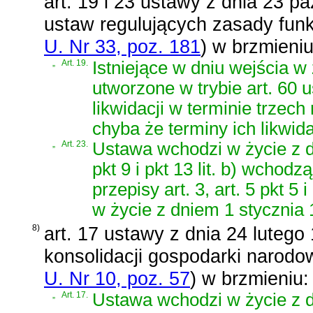
art. 19 i 23 ustawy z dnia 23 pa
ustaw regulujących zasady fun
U. Nr 33, poz. 181
)
w brzmieniu
„
Art. 19.
Istniejące w dniu wejścia w 
utworzone w trybie art. 60 u
likwidacji w terminie trzec
chyba że terminy ich likwid
„
Art. 23.
Ustawa wchodzi w życie z dn
pkt 9 i pkt 13 lit. b) wchod
przepisy art. 3, art. 5 pkt 5 i
w życie z dniem 1 stycznia 
8)
art. 17 ustawy z dnia 24 lutego
konsolidacji gospodarki narodo
U. Nr 10, poz. 57
)
w brzmieniu:
„
Art. 17.
Ustawa wchodzi w życie z d