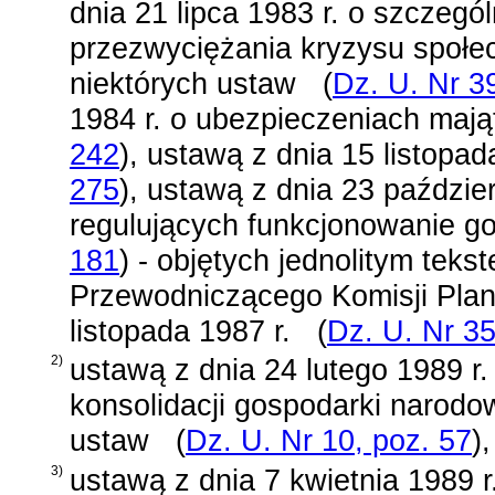
dnia 21 lipca 1983 r. o szczegól
przezwyciężania kryzysu społe
niektórych ustaw
(
Dz. U. Nr 3
1984 r. o ubezpieczeniach maj
242
)
,
ustawą z dnia 15 listopad
275
)
,
ustawą z dnia 23 paździer
regulujących funkcjonowanie g
181
)
- objętych jednolitym tek
Przewodniczącego Komisji Plan
listopada 1987 r.
(
Dz. U. Nr 35
2)
ustawą z dnia 24 lutego 1989 r
konsolidacji gospodarki narodo
ustaw
(
Dz. U. Nr 10, poz. 57
)
,
3)
ustawą z dnia 7 kwietnia 1989 r