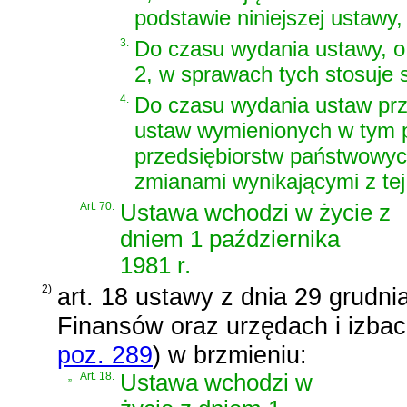
podstawie niniejszej ustawy, 
3.
Do czasu wydania ustawy, o 
2, w sprawach tych stosuje 
4.
Do czasu wydania ustaw prze
ustaw wymienionych w tym pr
przedsiębiorstw państwowyc
zmianami wynikającymi z tej
Art. 70.
Ustawa wchodzi w życie z
dniem 1 października
1981 r.
2)
art. 18 ustawy z dnia 29 grudnia
Finansów oraz urzędach i izba
poz. 289
)
w brzmieniu:
„
Art. 18.
Ustawa wchodzi w