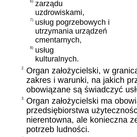
6)
zarządu
uzdrowiskami,
7)
usług pogrzebowych i
utrzymania urządzeń
cmentarnych,
8)
usług
kulturalnych.
2.
Organ założycielski, w grani
zakres i warunki, na jakich p
obowiązane są świadczyć usłu
3.
Organ założycielski ma obowi
przedsiębiorstwa użyteczności
nierentowna, ale konieczna z
potrzeb ludności.