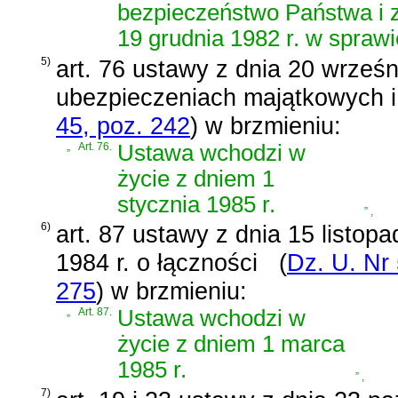
bezpieczeństwo Państwa
i 
19 grudnia 1982 r. w spraw
5)
art. 76 ustawy z dnia 20 wrześn
ubezpieczeniach majątkowych 
45, poz. 242
)
w brzmieniu:
„
Art. 76.
Ustawa wchodzi w
życie z dniem 1
stycznia 1985 r.
”
,
6)
art. 87 ustawy z dnia 15 listopa
1984 r. o łączności
(
Dz. U. Nr 
275
)
w brzmieniu:
„
Art. 87.
Ustawa wchodzi w
życie z dniem 1 marca
1985 r.
”
,
7)