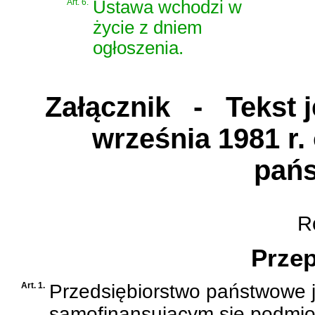
Art. 6.
Ustawa wchodzi w
życie z dniem
ogłoszenia.
Załącznik
- Tekst je
września 1981 r.
pań
Ro
Przep
Art. 1.
Przedsiębiorstwo państwowe 
samofinansującym się podmi