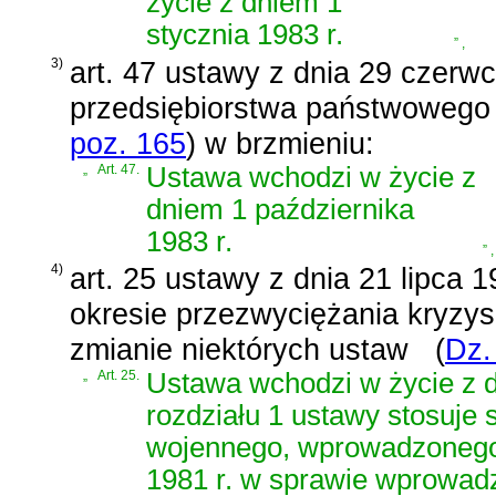
życie z dniem 1
stycznia 1983 r.
”
,
3)
art. 47 ustawy z dnia 29 czerw
przedsiębiorstwa państwowego 
poz. 165
)
w brzmieniu:
„
Art. 47.
Ustawa wchodzi w życie z
dniem 1 października
1983 r.
”
,
4)
art. 25 ustawy z dnia 21 lipca 1
okresie przezwyciężania kryzy
zmianie niektórych ustaw
(
Dz.
„
Art. 25.
Ustawa wchodzi w życie z d
rozdziału 1 ustawy stosuje 
wojennego, wprowadzone
1981 r. w sprawie wprowad