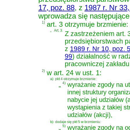
17, poz. 88
, z
1987 r. Nr 33
wprowadza się następujące
1)
art. 3 otrzymuje brzmienie:
„
Art. 3.
Z zastrzeżeniem
art. 
przedsiębiorstwach 
z
1989 r. Nr 10, poz. 
99
)
działalność w rad
pracowniczej zakładu
2)
w art. 24 w ust. 1:
a)
pkt 4 otrzymuje brzmienie:
„
4)
wyrażanie zgody na ut
innej struktury organi
nabycie jej udziałów 
wystąpienia z takiej st
udziałów (akcji),
b)
dodaje się pkt 5 w brzmieniu:
„
5)
wyrażanie zgody na od