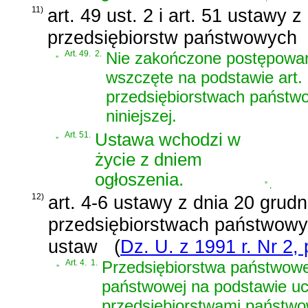
11)
art. 49 ust. 2 i art. 51 ustawy z
przedsiębiorstw państwowych
„
Art. 49.
2.
Nie zakończone postępowan
wszczęte na podstawie
art.
przedsiębiorstwach państw
niniejszej.
„
Art. 51.
Ustawa wchodzi w
życie z dniem
ogłoszenia.
”
,
12)
art. 4-6 ustawy z dnia 20 grudn
przedsiębiorstwach państwowyc
ustaw
(
Dz. U. z 1991 r. Nr 2, 
„
Art. 4.
1.
Przedsiębiorstwa państwowe
państwowej na podstawie uc
przedsiębiorstwami państwow