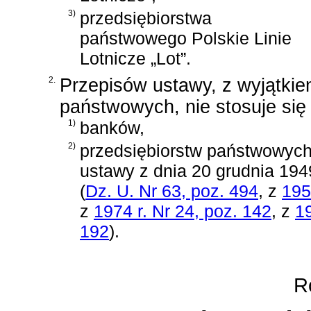
3)
przedsiębiorstwa
państwowego Polskie Linie
Lotnicze „Lot”.
2.
Przepisów ustawy, z wyjątkie
państwowych, nie stosuje się
1)
banków,
2)
przedsiębiorstw państwowyc
ustawy z dnia 20 grudnia 19
(
Dz. U. Nr 63, poz. 494
, z
195
z
1974 r. Nr 24, poz. 142
, z
19
192
)
.
Ro