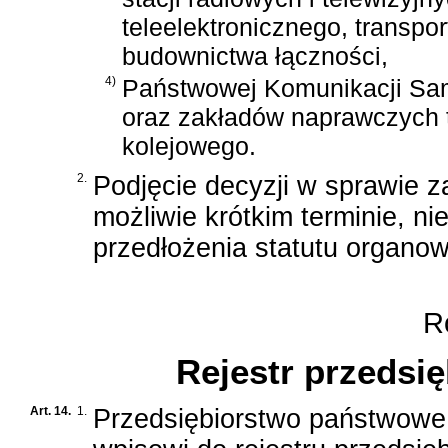
teleelektronicznego, transp
budownictwa łączności,
4)
Państwowej Komunikacji S
oraz zakładów naprawczych 
kolejowego.
2.
Podjęcie decyzji w sprawie z
możliwie krótkim terminie, n
przedłożenia statutu organow
Ro
Rejestr przedsi
Art. 14.
1.
Przedsiębiorstwo państwowe