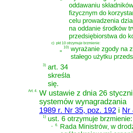
oddawaniu składników
fizycznym do korzysta
celu prowadzenia dzia
na oddanie środków tr
przedsiębiorstwa do 
c)
pkt 10 otrzymuje brzmienie:
„
10)
wyrażanie zgody na z
stałego użytku przeds
3)
art. 34
skreśla
się.
Art. 4.
W
ustawie z dnia 26 styczn
systemów wynagradzania
1989 r. Nr 35, poz. 192
i
Nr 
1)
ust. 6 otrzymuje brzmienie:
„
6.
Rada Ministrów, w drod