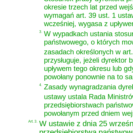
okresie trzech lat przed we
wymagań art. 39 ust. 1 ustaw
wcześniej, wygasa z upływem
3.
W wypadkach ustania stosun
państwowego, o których mow
zasadach określonych w art.
przysługuje, jeżeli dyrektor 
upływem tego okresu lub gdy
powołany ponownie na to s
4.
Zasady wynagradzania dyrek
ustawy ustala Rada Ministró
przedsiębiorstwach państwo
powołanym przed dniem wejś
Art. 3.
W
ustawie z dnia 25 wrześn
przedsiębiorstwa państwo