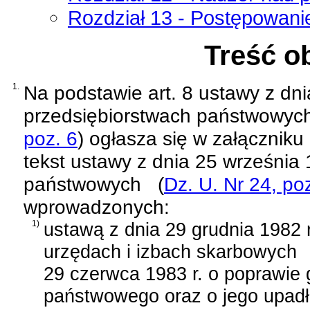
Rozdział 13 - Postępowan
Treść o
1.
Na podstawie
art. 8 ustawy z dn
przedsiębiorstwach państwowyc
poz. 6
)
ogłasza się w załączniku 
tekst
ustawy z dnia 25 września 
państwowych
(
Dz. U. Nr 24, po
wprowadzonych:
1)
ustawą z dnia 29 grudnia 1982 r
urzędach i izbach skarbowych
29 czerwca 1983 r. o poprawie 
państwowego oraz o jego upadł