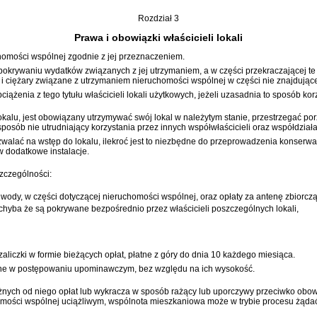
Rozdział 3
Prawa i obowiązki właścicieli lokali
homości wspólnej zgodnie z jej przeznaczeniem.
 pokrywaniu wydatków związanych z jej utrzymaniem, a w części przekraczającej te 
 i ciężary związane z utrzymaniem nieruchomości wspólnej w części nie znajdujące
ążenia z tego tytułu właścicieli lokali użytkowych, jeżeli uzasadnia to sposób korzy
lokalu, jest obowiązany utrzymywać swój lokal w należytym stanie, przestrzegać 
sposób nie utrudniający korzystania przez innych współwłaścicieli oraz współdział
zwalać na wstęp do lokalu, ilekroć jest to niezbędne do przeprowadzenia konserwac
w dodatkowe instalacje.
zczególności:
 i wody, w części dotyczącej nieruchomości wspólnej, oraz opłaty za antenę zbiorczą
 chyba że są pokrywane bezpośrednio przez właścicieli poszczególnych lokali,
zaliczki w formie bieżących opłat, płatne z góry do dnia 10 każdego miesiąca.
one w postępowaniu upominawczym, bez względu na ich wysokość.
należnych od niego opłat lub wykracza w sposób rażący lub uporczywy przeciwko 
homości wspólnej uciążliwym, wspólnota mieszkaniowa może w trybie procesu żądać