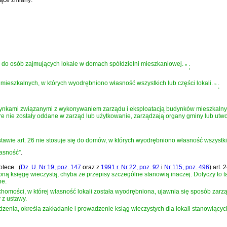
io do osób zajmujących lokale w domach spółdzielni mieszkaniowej.
”
;
 mieszkalnych, w których wyodrębniono własność wszystkich lub części lokali.
”
;
ynkami związanymi z wykonywaniem zarządu i eksploatacją budynków mieszkalnyc
óre nie zostały oddane w zarząd lub użytkowanie, zarządzają organy gminy lub ut
awie art. 26 nie stosuje się do domów, w których wyodrębniono własność wszystkich
asność”
.
potece
(
Dz. U. Nr 19, poz. 147
oraz z
1991 r. Nr 22, poz. 92
i
Nr 115, poz. 496
)
art. 
ną księgę wieczystą, chyba że przepisy szczególne stanowią inaczej. Dotyczy to 
ne.
homości, w której własność lokali została wyodrębniona, ujawnia się sposób zarz
z ustawy.
dzenia, określa zakładanie i prowadzenie ksiąg wieczystych dla lokali stanowiący