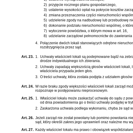
2)
przyjęcie rocznego planu gospodarczego,
3)
ustalenie wysokości opłat na pokrycie kosztów zarz
4)
zmiana przeznaczenia części nieruchomości wspóln
5)
udzielenie zgody na nadbudowę lub przebudowę ni
6)
dokonanie podziału nieruchomości wspólnej, o które
7)
wytoczenie powództwa, o którym mowa w art. 16,
8)
udzielanie zarządowi pełnomocnictw do zawierania
4.
Połączenie dwóch lokali stanowiących odrębne nierucho
rozstrzygnięcia przez sąd.
Art. 23.
1.
Uchwały właścicieli lokali są podejmowane bądź na zeb
drodze indywidualnego ich zbierania.
2.
Uchwały zapadają większością głosów właścicieli lokali,
właściciela przypada jeden głos.
3.
O treści uchwały, która została podjęta z udziałem głosó
Art. 24.
W razie braku zgody większości właścicieli lokali zarząd mo
rozpoznaje w postępowaniu nieprocesowym.
Art. 25.
1.
Właściciel lokalu może zaskarżyć uchwałę do sądu z powodu
od dnia powiadomienia go o treści uchwały podjętej w t
2.
Zaskarżona uchwała podlega wykonaniu, chyba że sąd ws
Art. 26.
Jeżeli zarząd nie został powołany lub pomimo powołania n
sąd, który określi zakres jego uprawnień oraz należne mu 
Art. 27.
Każdy właściciel lokalu ma prawo i obowiązek współdziałania 