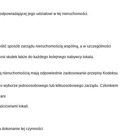
odpowiadającej jego udziałowi w tej nieruchomości.
reślić sposób zarządu nieruchomością wspólną, a w szczególności
osi skutek także do każdego kolejnego nabywcy lokalu.
pólną nieruchomością mają odpowiednie zastosowanie przepisy
Kodeksu
hwałę o wyborze jednoosobowego lub kilkuosobowego zarządu. Członkiem
ani.
cicielami lokali.
a dokonanie tej czynności.