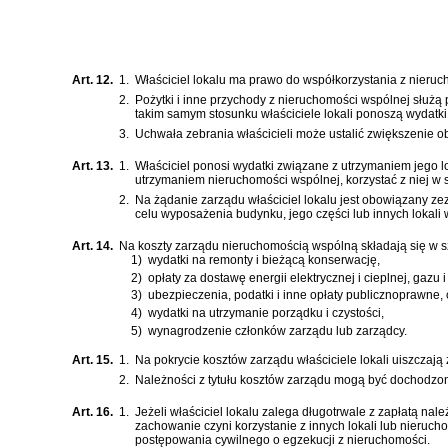
Art. 12.
1.
Właściciel lokalu ma prawo do współkorzystania z nieruc
2.
Pożytki i inne przychody z nieruchomości wspólnej służą
takim samym stosunku właściciele lokali ponoszą wydatki
3.
Uchwała zebrania właścicieli może ustalić zwiększenie obci
Art. 13.
1.
Właściciel ponosi wydatki związane z utrzymaniem jego 
utrzymaniem nieruchomości wspólnej, korzystać z niej w 
2.
Na żądanie zarządu właściciel lokalu jest obowiązany ze
celu wyposażenia budynku, jego części lub innych lokali 
Art. 14.
Na koszty zarządu nieruchomością wspólną składają się w s
1)
wydatki na remonty i bieżącą konserwację,
2)
opłaty za dostawę energii elektrycznej i cieplnej, gazu
3)
ubezpieczenia, podatki i inne opłaty publicznoprawne,
4)
wydatki na utrzymanie porządku i czystości,
5)
wynagrodzenie członków zarządu lub zarządcy.
Art. 15.
1.
Na pokrycie kosztów zarządu właściciele lokali uiszczają 
2.
Należności z tytułu kosztów zarządu mogą być dochodz
Art. 16.
1.
Jeżeli właściciel lokalu zalega długotrwale z zapłatą 
zachowanie czyni korzystanie z innych lokali lub nieruc
postępowania cywilnego
o egzekucji z nieruchomości.