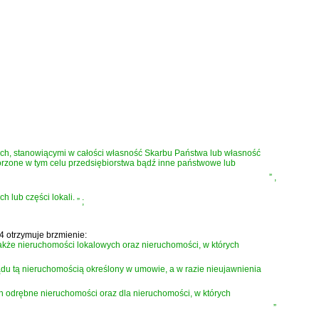
h, stanowiącymi w całości własność Skarbu Państwa lub własność
worzone w tym celu przedsiębiorstwa bądź inne państwowe lub
”
,
 lub części lokali.
”
;
24 otrzymuje brzmienie:
także nieruchomości lokalowych oraz nieruchomości, w których
ądu tą nieruchomością określony w umowie, a w razie nieujawnienia
ch odrębne nieruchomości oraz dla nieruchomości, w których
”