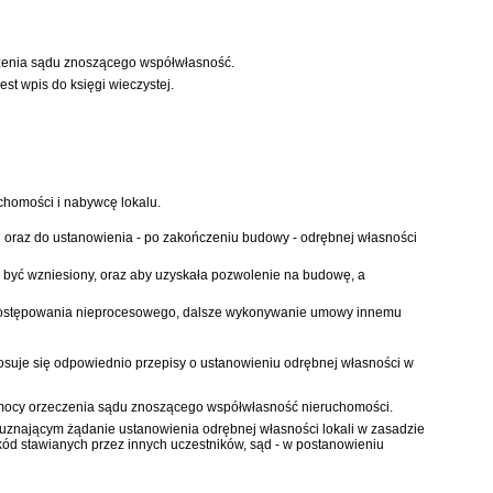
czenia sądu znoszącego współwłasność.
t wpis do księgi wieczystej.
chomości i nabywcę lokalu.
oraz do ustanowienia - po zakończeniu budowy - odrębnej własności
a być wzniesiony, oraz aby uzyskała pozwolenie na budowę, a
postępowania nieprocesowego, dalsze wykonywanie umowy innemu
osuje się odpowiednio przepisy o ustanowieniu odrębnej własności w
z mocy orzeczenia sądu znoszącego współwłasność nieruchomości.
uznającym żądanie ustanowienia odrębnej własności lokali w zasadzie
ód stawianych przez innych uczestników, sąd - w postanowieniu