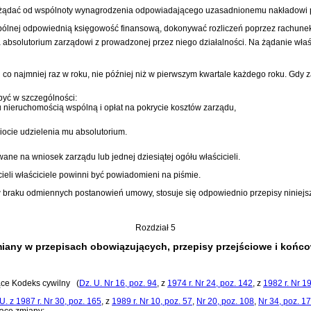
że żądać od wspólnoty wynagrodzenia odpowiadającego uzasadnionemu nakładowi 
pólnej odpowiednią księgowość finansową, dokonywać rozliczeń poprzez rachunek
absolutorium zarządowi z prowadzonej przez niego działalności. Na żądanie właśc
 co najmniej raz w roku, nie później niż w pierwszym kwartale każdego roku. Gdy 
być w szczególności:
nieruchomością wspólną i opłat na pokrycie kosztów zarządu,
ocie udzielenia mu absolutorium.
wane na wniosek zarządu lub jednej dziesiątej ogółu właścicieli.
eli właściciele powinni być powiadomieni na piśmie.
 w braku odmiennych postanowień umowy, stosuje się odpowiednio przepisy niniejs
Rozdział 5
iany w przepisach obowiązujących, przepisy przejściowe i końc
ące Kodeks cywilny
(
Dz. U. Nr 16, poz. 94
, z
1974 r. Nr 24, poz. 142
, z
1982 r. Nr 1
U. z 1987 r. Nr 30, poz. 165
, z
1989 r. Nr 10, poz. 57
,
Nr 20, poz. 108
,
Nr 34, poz. 1
ące zmiany: