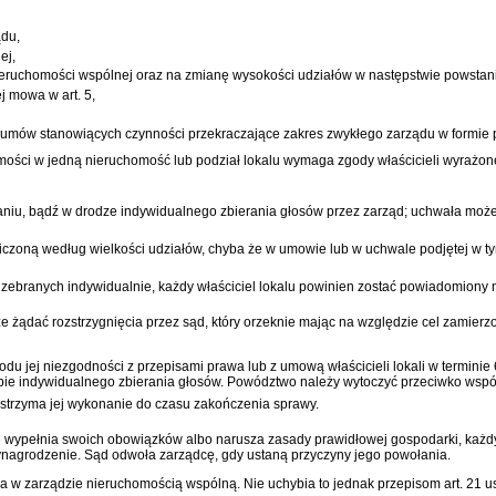
ądu,
ej,
eruchomości wspólnej oraz na zmianę wysokości udziałów w następstwie powsta
j mowa w art. 5,
 umów stanowiących czynności przekraczające zakres zwykłego zarządu w formie
mości w jedną nieruchomość lub podział lokalu wymaga zgody właścicieli wyrażo
raniu, bądź w drodze indywidualnego zbierania głosów przez zarząd; uchwała mo
 liczoną według wielkości udziałów, chyba że w umowie lub w uchwale podjętej w t
w zebranych indywidualnie, każdy właściciel lokalu powinien zostać powiadomiony 
że żądać rozstrzygnięcia przez sąd, który orzeknie mając na względzie cel zamierzo
 jej niezgodności z przepisami prawa lub z umową właścicieli lokali w terminie 6 
rybie indywidualnego zbierania głosów. Powództwo należy wytoczyć przeciwko wsp
trzyma jej wykonanie do czasu zakończenia sprawy.
ie wypełnia swoich obowiązków albo narusza zasady prawidłowej gospodarki, każ
wynagrodzenie. Sąd odwoła zarządcę, gdy ustaną przyczyny jego powołania.
w zarządzie nieruchomością wspólną. Nie uchybia to jednak przepisom art. 21 ust. 1