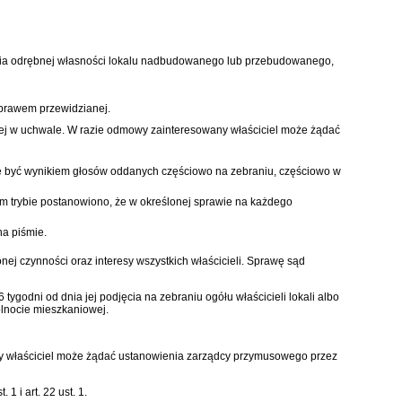
nia odrębnej własności lokalu nadbudowanego lub przebudowanego,
 prawem przewidzianej.
nej w uchwale. W razie odmowy zainteresowany właściciel może żądać
że być wynikiem głosów oddanych częściowo na zebraniu, częściowo w
ym trybie postanowiono, że w określonej sprawie na każdego
na piśmie.
nej czynności oraz interesy wszystkich właścicieli. Sprawę sąd
tygodni od dnia jej podjęcia na zebraniu ogółu właścicieli lokali albo
ólnocie mieszkaniowej.
dy właściciel może żądać ustanowienia zarządcy przymusowego przez
 i art. 22 ust. 1.