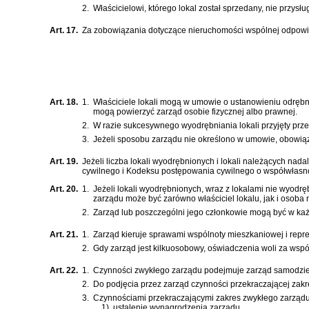
2.
Właścicielowi, którego lokal został sprzedany, nie przys
Art. 17.
Za zobowiązania dotyczące nieruchomości wspólnej odpowiad
Art. 18.
1.
Właściciele lokali mogą w umowie o ustanowieniu odrębne
mogą powierzyć zarząd osobie fizycznej albo prawnej.
2.
W razie sukcesywnego wyodrębniania lokali przyjęty prz
3.
Jeżeli sposobu zarządu nie określono w umowie, obowiąz
Art. 19.
Jeżeli liczba lokali wyodrębnionych i lokali należących na
cywilnego
i
Kodeksu postępowania cywilnego
o współwłasno
Art. 20.
1.
Jeżeli lokali wyodrębnionych, wraz z lokalami nie wyodr
zarządu może być zarówno właściciel lokalu, jak i osoba n
2.
Zarząd lub poszczególni jego członkowie mogą być w każd
Art. 21.
1.
Zarząd kieruje sprawami wspólnoty mieszkaniowej i repre
2.
Gdy zarząd jest kilkuosobowy, oświadczenia woli za wsp
Art. 22.
1.
Czynności zwykłego zarządu podejmuje zarząd samodzie
2.
Do podjęcia przez zarząd czynności przekraczającej zakr
3.
Czynnościami przekraczającymi zakres zwykłego zarządu
1)
ustalenie wynagrodzenia zarządu,