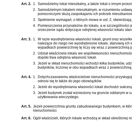
Art. 2.
1.
Samodzielny lokal mieszkalny, a także lokal o innym prze
2.
Samodzielnym lokalem mieszkalnym, w rozumieniu ustawy, j
pomocniczymi służą zaspokajaniu ich potrzeb mieszkaniow
3.
Spełnienie wymagań, o których mowa w ust. 2, stwierdzaj
4.
Pomieszczenia przynależne do lokalu, a w szczególności p
orzeczenie sądu dotyczące odrębnej własności lokalu stan
Art. 3.
1.
W razie wyodrębnienia własności lokali, grunt oraz wszelki
należące do niego nie wyodrębnione lokale, stanowią ic
wypadkach powierzchnię tę liczy się wraz z powierzchnią
2.
Udział właściciela lokalu we współwłasności nieruchomoś
dopóki trwa odrębna własność lokali.
3.
Jeżeli w skład nieruchomości wchodzi kilka budynków, udz
budynków, liczonej w obu wypadkach wraz z powierzchnią
Art. 4.
1.
Dotychczasowemu właścicielowi nieruchomości przysługują 
odnosi się to także do jego obowiązków.
2.
Jeżeli do wyodrębniania własności lokali dochodzi sukcesy
3.
Jeżeli budynek został wzniesiony na gruncie oddanym w uż
użytkowania wieczystego.
Art. 5.
Jeżeli powierzchnia gruntu zabudowanego budynkiem, w który
nieruchomości.
Art. 6.
Ogół właścicieli, których lokale wchodzą w skład określone