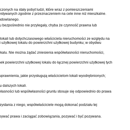
zonych na stały pobyt ludzi, które wraz z pomieszczeniami
ystywanych zgodnie z przeznaczeniem na cele inne niż mieszkalne.
budowlanego.
lu bezpośrednio nie przylegały, chyba że czynność prawna lub
li lokali lub dotychczasowego właściciela nieruchomości ze względu na
 użytkowej lokalu do powierzchni użytkowej budynku; w obydwu
okalu. Nie można żądać zniesienia współwłasności nieruchomości,
ek powierzchni użytkowej lokalu do łącznej powierzchni użytkowej tych
rawnienia, jakie przysługują właścicielom lokali wyodrębnionych;
 dalszych lokali.
własności lub współwłasności gruntu stosuje się odpowiednio do prawa
ystania z niego, współwłaściciele mogą dokonać podziału tej
abywać prawa i zaciągać zobowiązania, pozywać i być pozywana.