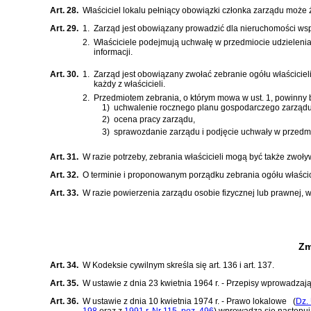
Art. 28.
Właściciel lokalu pełniący obowiązki członka zarządu mo
Art. 29.
1.
Zarząd jest obowiązany prowadzić dla nieruchomości ws
2.
Właściciele podejmują uchwałę w przedmiocie udzielenia 
informacji.
Art. 30.
1.
Zarząd jest obowiązany zwołać zebranie ogółu właścicieli
każdy z właścicieli.
2.
Przedmiotem zebrania, o którym mowa w ust. 1, powinny 
1)
uchwalenie rocznego planu gospodarczego zarządu 
2)
ocena pracy zarządu,
3)
sprawozdanie zarządu i podjęcie uchwały w przedmi
Art. 31.
W razie potrzeby, zebrania właścicieli mogą być także zwoły
Art. 32.
O terminie i proponowanym porządku zebrania ogółu właścici
Art. 33.
W razie powierzenia zarządu osobie fizycznej lub prawnej,
Zm
Art. 34.
W
Kodeksie cywilnym
skreśla się art. 136 i art. 137.
Art. 35.
W
ustawie z dnia 23 kwietnia 1964 r. - Przepisy wprowadzaj
Art. 36.
W
ustawie z dnia 10 kwietnia 1974 r. - Prawo lokalowe
(
Dz. 
198
oraz z
1991 r. Nr 115, poz. 496
)
wprowadza się następuj