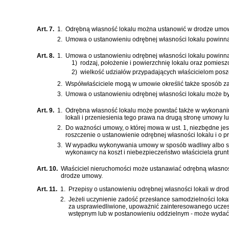
Art. 7.
1.
Odrębną własność lokalu można ustanowić w drodze umowy
2.
Umowa o ustanowieniu odrębnej własności lokalu powinna b
Art. 8.
1.
Umowa o ustanowieniu odrębnej własności lokalu powinna
1)
rodzaj, położenie i powierzchnię lokalu oraz pomies
2)
wielkość udziałów przypadających właścicielom posz
2.
Współwłaściciele mogą w umowie określić także sposób z
3.
Umowa o ustanowieniu odrębnej własności lokalu może być 
Art. 9.
1.
Odrębna własność lokalu może powstać także w wykonaniu
lokali i przeniesienia tego prawa na drugą stronę umowy
2.
Do ważności umowy, o której mowa w ust. 1, niezbędne jes
roszczenie o ustanowienie odrębnej własności lokalu i o p
3.
W wypadku wykonywania umowy w sposób wadliwy albo sp
wykonawcy na koszt i niebezpieczeństwo właściciela grunt
Art. 10.
Właściciel nieruchomości może ustanawiać odrębną własność
drodze umowy.
Art. 11.
1.
Przepisy o ustanowieniu odrębnej własności lokali w dr
2.
Jeżeli uczynienie zadość przesłance samodzielności lok
za usprawiedliwione, upoważnić zainteresowanego uczest
wstępnym lub w postanowieniu oddzielnym - może wydać