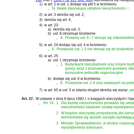
1)
w art. 2 w ust. 1 dodaje się pkt 5 w brzmieniu:
„
5)
lokale stanowiące odrębne nieruchomości.
”
;
2)
w art. 3 skreśla się ust. 2;
3)
skreśla się art. 4;
4)
w art. 23:
a)
skreśla się ust. 3,
b)
ust. 8 otrzymuje brzmienie:
„
8.
Przepisy ust. 6 i 7 stosuje się odpowiedn
5)
w art. 24 dodaje się ust. 4 w brzmieniu:
„
4.
Przepisów ust. 1-3 nie stosuje się do budynków
6)
w art. 25:
a)
ust. 1 otrzymuje brzmienie:
„
1.
Budynkami mieszkalnymi oraz innymi bud
gminy, wraz z przynależnymi gruntami, kt
komunalne jednostki organizacyjne.
b)
dodaje się ust. 6 w brzmieniu:
„
6.
Przepisów ust. 2-4 oraz wydanych na podst
7)
w art. 65 w ust. 5 w zdaniu drugim skreśla się wyraz
„wł
Art. 37.
W
ustawie z dnia 6 lipca 1982 r. o księgach wieczystych i hi
„
Art. 24.
1.
Dla każdej nieruchomości prowadzi się odręb
nieruchomości lokalowe zostały wyodrębnio
2.
W księdze wieczystej prowadzonej dla nieruc
domniemywa się sposób zarządu wynikający 
3.
Minister Sprawiedliwości, w drodze rozporzą
wyodrębnienia dokonano.