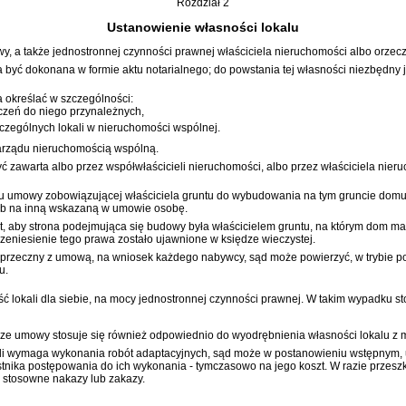
Rozdział 2
Ustanowienie własności lokalu
, a także jednostronnej czynności prawnej właściciela nieruchomości albo orze
yć dokonana w formie aktu notarialnego; do powstania tej własności niezbędny jes
 określać w szczególności:
zczeń do niego przynależnych,
czególnych lokali w nieruchomości wspólnej.
arządu nieruchomością wspólną.
zawarta albo przez współwłaścicieli nieruchomości, albo przez właściciela nieru
 umowy zobowiązującej właściciela gruntu do wybudowania na tym gruncie domu 
 lub na inną wskazaną w umowie osobę.
t, aby strona podejmująca się budowy była właścicielem gruntu, na którym dom m
rzeniesienie tego prawa zostało ujawnione w księdze wieczystej.
rzeczny z umową, na wniosek każdego nabywcy, sąd może powierzyć, w trybie 
u.
 lokali dla siebie, na mocy jednostronnej czynności prawnej. W takim wypadku st
odze umowy stosuje się również odpowiednio do wyodrębnienia własności lokalu 
ali wymaga wykonania robót adaptacyjnych, sąd może w postanowieniu wstępnym, 
nika postępowania do ich wykonania - tymczasowo na jego koszt. W razie przeszk
 stosowne nakazy lub zakazy.