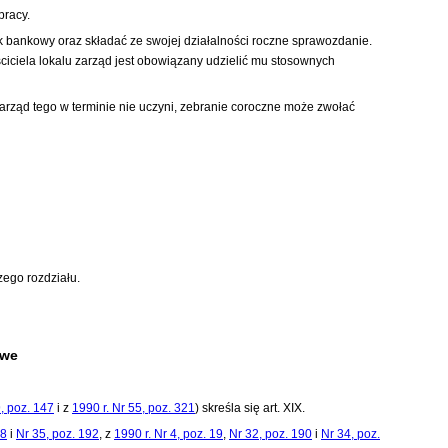
pracy.
 bankowy oraz składać ze swojej działalności roczne sprawozdanie.
iciela lokalu zarząd jest obowiązany udzielić mu stosownych
zarząd tego w terminie nie uczyni, zebranie coroczne może zwołać
zego rozdziału.
owe
9, poz. 147
i z
1990 r. Nr 55, poz. 321
)
skreśla się art. XIX.
78
i
Nr 35, poz. 192
, z
1990 r. Nr 4, poz. 19
,
Nr 32, poz. 190
i
Nr 34, poz.