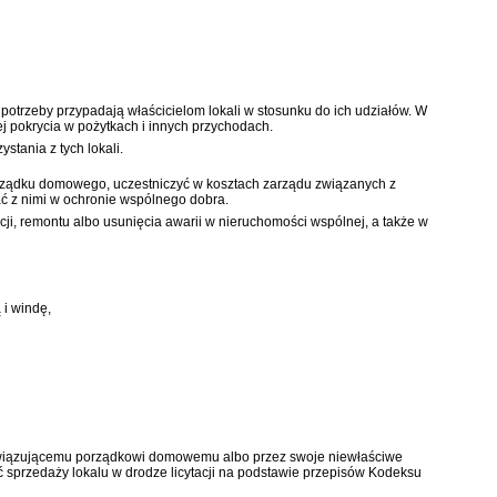
potrzeby przypadają właścicielom lokali w stosunku do ich udziałów. W
j pokrycia w pożytkach i innych przychodach.
stania z tych lokali.
porządku domowego, uczestniczyć w kosztach zarządu związanych z
ać z nimi w ochronie wspólnego dobra.
ji, remontu albo usunięcia awarii w nieruchomości wspólnej, a także w
 i windę,
obowiązującemu porządkowi domowemu albo przez swoje niewłaściwe
 sprzedaży lokalu w drodze licytacji na podstawie przepisów
Kodeksu