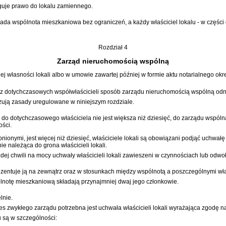
ługuje prawo do lokalu zamiennego.
a wspólnota mieszkaniowa bez ograniczeń, a każdy właściciel lokalu - w części 
Rozdział 4
Zarząd nieruchomością wspólną
j własności lokali albo w umowie zawartej później w formie aktu notarialnego ok
ez dotychczasowych współwłaścicieli sposób zarządu nieruchomością wspólną odn
ują zasady uregulowane w niniejszym rozdziale.
dal do dotychczasowego właściciela nie jest większa niż dziesięć, do zarządu ws
ści.
ębnionymi, jest więcej niż dziesięć, właściciele lokali są obowiązani podjąć uc
ie należąca do grona właścicieli lokali.
ej chwili na mocy uchwały właścicieli lokali zawieszeni w czynnościach lub odwoł
zentuje ją na zewnątrz oraz w stosunkach między wspólnotą a poszczególnymi właś
ólnotę mieszkaniową składają przynajmniej dwaj jego członkowie.
lnie.
es zwykłego zarządu potrzebna jest uchwała właścicieli lokali wyrażająca zgodę n
 są w szczególności: