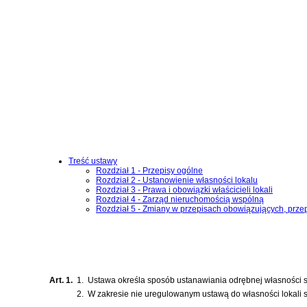
Treść ustawy
Rozdział 1 - Przepisy ogólne
Rozdział 2 - Ustanowienie własności lokalu
Rozdział 3 - Prawa i obowiązki właścicieli lokali
Rozdział 4 - Zarząd nieruchomością wspólną
Rozdział 5 - Zmiany w przepisach obowiązujących, prze
Art. 1.
1.
Ustawa określa sposób ustanawiania odrębnej własności sam
2.
W zakresie nie uregulowanym ustawą do własności lokali s