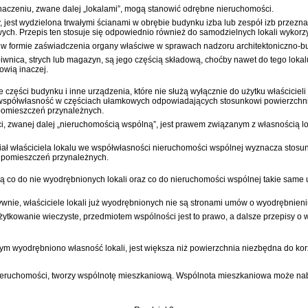
znaczeniu, zwane dalej „lokalami”, mogą stanowić odrębne nieruchomości.
est wydzielona trwałymi ścianami w obrębie budynku izba lub zespół izb przeznac
ych. Przepis ten stosuje się odpowiednio również do samodzielnych lokali wykorz
ą w formie zaświadczenia organy właściwe w sprawach nadzoru architektoniczno-
iwnica, strych lub magazyn, są jego częścią składową, choćby nawet do tego loka
owią inaczej.
e części budynku i inne urządzenia, które nie służą wyłącznie do użytku właścicie
h współwłasność w częściach ułamkowych odpowiadających stosunkowi powierzchni
 pomieszczeń przynależnych.
ci, zwanej dalej „nieruchomością wspólną”, jest prawem związanym z własnością l
iał właściciela lokalu we współwłasności nieruchomości wspólnej wyznacza stosun
 pomieszczeń przynależnych.
co do nie wyodrębnionych lokali oraz co do nieruchomości wspólnej takie same up
wnie, właściciele lokali już wyodrębnionych nie są stronami umów o wyodrębnieniu
ytkowanie wieczyste, przedmiotem wspólności jest to prawo, a dalsze przepisy o 
m wyodrębniono własność lokali, jest większa niż powierzchnia niezbędna do korz
j nieruchomości, tworzy wspólnotę mieszkaniową. Wspólnota mieszkaniowa może n