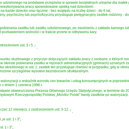
 udzielonego na podstawie przepisów w sprawie bezpłatnych urlopów dla matek p
y niewykonywania pracy spowodowane opieką nad dzieckiem:
 na każde dziecko oraz łącznie - bez względu na liczbę dzieci - do 6 lat,
czny, psychiczny lub psychofizyczny przysługuje pielęgnacyjny zasiłek rodzinny - d
obierania zasiłku lub zasiłku szkoleniowego, po zwolnieniu z zakładu karnego lub
d pozbawieniem wolności i w trakcie przerw w odbywaniu kary.
trzeżeniem ust. 3 i 5.
”
,
osunku służbowego z przyczyn dotyczących zakładu pracy z osobami, o których mowa
 w okresie pobierania zasiłku w rejonach administracyjnych (gminach) uznanych 
u określonego w ust. 1; zasiłek ten przysługuje również w przypadku, gdy w okres
grożone szczególnie wysokim bezrobociem strukturalnym.
ają waloryzacji o wskaźnik wzrostu cen towarów i usług konsumpcyjnych w poprzedn
e z dniem 1 czerwca 1996 r.
 podstawie obwieszczenia Prezesa Głównego Urzędu Statystycznego, w terminie do 
dowym Rzeczypospolitej Polskiej „Monitor Polski” kwoty zasiłków po waloryzacji.
czać 12 miesięcy, z zastrzeżeniem ust. 3-12.
”
,
i
„w ust. 1 i 3”
,
st. 1 i 3”
,