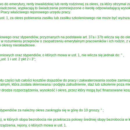
do emerytury, renty inwalidzkiej lub renty rodzinnej za okres, za który otrzymał 
świadczenie, wypłacają to świadczenie pomniejszone o kwotę odpowiadającą wyso
 Pracy właściwego rejonowego urzędu pracy.
st. 1, za okres pobierania zasiłku lub zasiłku szkoleniowego nie może być wyższa n
eniowego oraz stypendiów, przyznanych na podstawie art. 37a i 37b wlicza się d
w rozumieniu przepisów o zaopatrzeniu emerytalnym pracowników i ich rodzin, z
ko okresy nieskładkowe.
niowych oraz stypendiów, o których mowa w ust. 1, nie wlicza się jednak do:
”
,
„ust. 1 i ust. 2 pkt 2 i 3”
;
u części lub całości kosztów dojazdów do pracy i zakwaterowania osobie zamiesz
lnym, która została skierowana i podjęła zatrudnienie, staż lub szkolenie poza m
i, w drodze rozporządzenia, wysokość i okres, przez który mogą być finansowane kosz
stypendiów za należny okres zaokrągla się w górę do 10 groszy.
”
;
, w których stopa bezrobocia nie przekracza połowy średniej stopy bezrobocia w k
ządzenia, rejony, o których mowa w ust. 1.