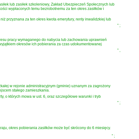
zasiłek lub zasiłek szkoleniowy, Zakład Ubezpieczeń Społecznych lub
kości wypłaconych temu bezrobotnemu za ten okres zasiłków i
iż przyznana za ten okres kwota emerytury, renty inwalidzkiej lub
”
;
o okresu pracy wymaganego do nabycia lub zachowania uprawnień
 wyjątkiem okresów ich pobierania za czas udokumentowanej
”
,
kałej w rejonie administracyjnym (gminie) uznanym za zagrożony
iejscem stałego zamieszkania.
ty, o których mowa w ust. 6, oraz szczegółowe warunki i tryb
”
;
raju, okres pobierania zasiłków może być skrócony do 6 miesięcy.
”
;