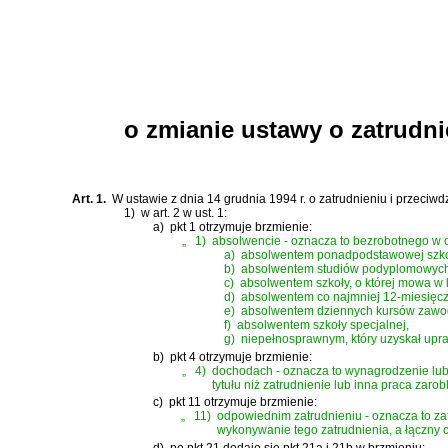
o zmianie ustawy o zatrudni
Art. 1.
W
ustawie z dnia 14 grudnia 1994 r. o zatrudnieniu i przeciw
1)
w art. 2 w ust. 1:
a)
pkt 1 otrzymuje brzmienie:
„
1)
absolwencie - oznacza to bezrobotnego w o
a)
absolwentem ponadpodstawowej szkoły 
b)
absolwentem studiów podyplomowych l
c)
absolwentem szkoły, o której mowa w lit
d)
absolwentem co najmniej 12-miesięc
e)
absolwentem dziennych kursów zawodowy
f)
absolwentem szkoły specjalnej,
g)
niepełnosprawnym, który uzyskał up
b)
pkt 4 otrzymuje brzmienie:
„
4)
dochodach - oznacza to wynagrodzenie lub
tytułu niż zatrudnienie lub inna praca z
c)
pkt 11 otrzymuje brzmienie:
„
11)
odpowiednim zatrudnieniu - oznacza to za
wykonywanie tego zatrudnienia, a łączny c
d)
po pkt 21 dodaje się pkt 21a i 21b w brzmieniu: