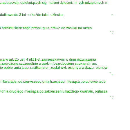
racujących, opiekujących się małymi dziećmi, innych udzielonych w
odatkowo do 3 lat na każde takie dziecko,
”
 aresztu śledczego przysługuje prawo do zasiłku na okres
”
;
 w art. 25 ust. 4 pkt 1-3, zamieszkałymi w dniu rozwiązania
za zagrożone szczególnie wysokim bezrobociem strukturalnym,
ie pobierania tego zasiłku rejon został wykreślony z wykazu rejonów
”
,
im kwartale, od pierwszego dnia trzeciego miesiąca po upływie tego
20 dnia drugiego miesiąca po zakończeniu każdego kwartału, ogłasza
”
;