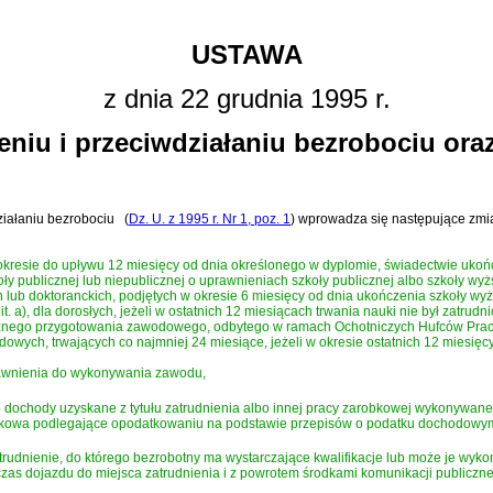
USTAWA
z dnia 22 grudnia 1995 r.
eniu i przeciwdziałaniu bezrobociu ora
działaniu bezrobociu
(
Dz. U. z 1995 r. Nr 1, poz. 1
)
wprowadza się następujące zmi
kresie do upływu 12 miesięcy od dnia określonego w dyplomie, świadectwie ukończe
publicznej lub niepublicznej o uprawnieniach szkoły publicznej albo szkoły wyż
ub doktoranckich, podjętych w okresie 6 miesięcy od dnia ukończenia szkoły wyż
. a), dla dorosłych, jeżeli w ostatnich 12 miesiącach trwania nauki nie był zatrudni
znego przygotowania zawodowego, odbytego w ramach Ochotniczych Hufców Prac
ch, trwających co najmniej 24 miesiące, jeżeli w okresie ostatnich 12 miesięcy i
rawnienia do wykonywania zawodu,
 dochody uzyskane z tytułu zatrudnienia albo innej pracy zarobkowej wykonywane
arobkowa podlegające opodatkowaniu na podstawie przepisów o podatku dochodowym
trudnienie, do którego bezrobotny ma wystarczające kwalifikacje lub może je wyk
zas dojazdu do miejsca zatrudnienia i z powrotem środkami komunikacji publicznej