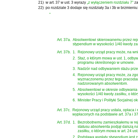
21)
w art. 37 w ust. 3 wyrazy
„z wyłączeniem rozdziału 7”
za
22)
po rozdziale 3 dodaje się rozdziały 3a i 3b w brzmieniu
„
Art. 37a.
Absolwentowi skierowanemu przez rejon
stypendium w wysokości 1/40 kwoty zasił
Art. 37b.
1.
Rejonowy urząd pracy może, na wnio
2.
Staż, o którym mowa w ust. 1, odby
programu określonego w umowie.
3.
Nadzór nad odbywaniem stażu przez
4.
Rejonowy urząd pracy może, za zg
wyznaczonemu przez tego pracodaw
nadzorowanym absolwentom.
5.
Absolwentowi w okresie odbywania s
wysokości 1/40 kwoty zasiłku, o któr
6.
Minister Pracy i Polityki Socjalnej
Art. 37c.
Rejonowy urząd pracy ustala, opłaca i
wypłaconych na podstawie art. 37a i 37
Art. 37d.
1.
Bezrobotnemu zamieszkałemu w rejon
statusu absolwenta podjął dalszą 
zasiłku, o którym mowa w art. 24 ust
2.
Podstawą wypłaty stypendium jest 