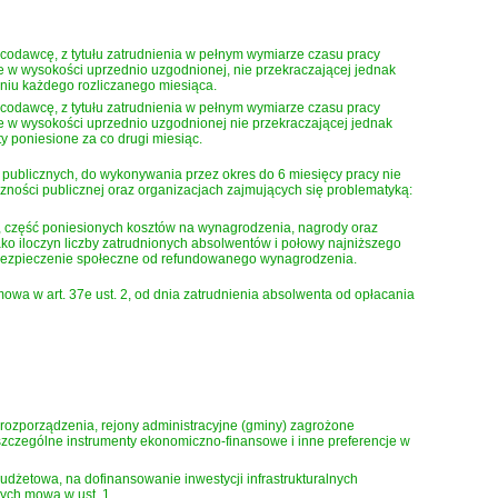
codawcę, z tytułu zatrudnienia w pełnym wymiarze czasu pracy
w wysokości uprzednio uzgodnionej, nie przekraczającej jednak
 dniu każdego rozliczanego miesiąca.
codawcę, z tytułu zatrudnienia w pełnym wymiarze czasu pracy
 w wysokości uprzednio uzgodnionej nie przekraczającej jednak
y poniesione za co drugi miesiąc.
 publicznych, do wykonywania przez okres do 6 miesięcy pracy nie
ności publicznej oraz organizacjach zajmujących się problematyką:
1, część poniesionych kosztów na wynagrodzenia, nagrody oraz
ako iloczyn liczby zatrudnionych absolwentów i połowy najniższego
ubezpieczenie społeczne od refundowanego wynagrodzenia.
mowa w art. 37e ust. 2, od dnia zatrudnienia absolwenta od opłacania
 rozporządzenia, rejony administracyjne (gminy) zagrożone
zczególne instrumenty ekonomiczno-finansowe i inne preferencje w
budżetowa, na dofinansowanie inwestycji infrastrukturalnych
rych mowa w ust. 1.