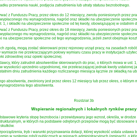
dku przerwania nauki, podjęcia zatrudnienia lub utraty statusu bezrobotnego.
ać z Funduszu Pracy, przez okres do 12 miesięcy, zwrotu poniesionych przez pra
wypłaconego mu wynagrodzenia, nagród oraz składki na ubezpieczenie społeczne 
ust. 1, i składki na ubezpieczenie społeczne od tej kwoty, obowiązującej w ostatnim
ać z Funduszu Pracy, przez okres do 18 miesięcy, zwrotu poniesionych przez pra
wypłaconego mu wynagrodzenia, nagród oraz składki na ubezpieczenie społeczne
ki na ubezpieczenie społeczne od tego wynagrodzenia, jeżeli zwrot obejmuje koszt
ich zgodą, mogą zostać skierowani przez rejonowy urząd pracy, na zasadach robót
ymiarze nie przekraczającym połowy wymiaru czasu pracy w instytucjach użytecz
pieki zdrowotnej oraz opieki społecznej.
awcy, który zatrudnił absolwentów skierowanych do prac, o których mowa w ust. 
w wysokości uprzednio uzgodnionej, nie przekraczającej jednak kwoty ustalonej j
atnim dniu zatrudnienia każdego rozliczanego miesiąca łącznie ze składką na 
go absolwenta, zwolniony jest przez okres 12 miesięcy lub przez okres, o którym 
 wynagrodzenia tego absolwenta.
Rozdział 3b
Wspieranie regionalnych i lokalnych rynków pracy
dstawowe kryteria stopę bezrobocia i przewidywany jego wzrost, określa, w drodze
trukturalnym, w których na podstawie odrębnych przepisów mogą być stosowane s
 skutków.
zporządzenia, tryb i warunki przyznawania dotacji, której wysokość ustala ustawa 
gmin w systemie robót publicznych w rejonach administracyjnych (gminach), o któ