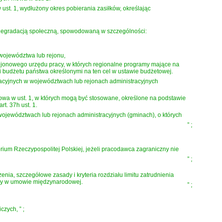
st. 1, wydłużony okres pobierania zasiłków, określając
i degradacją społeczną, spowodowaną w szczególności:
województwa lub rejonu,
rejonowego urzędu pracy, w których regionalne programy mające na
 budżetu państwa określonymi na ten cel w ustawie budżetowej.
yzacyjnych w województwach lub rejonach administracyjnych
owa w ust. 1, w których mogą być stosowane, określone na podstawie
t. 37h ust. 1.
ojewództwach lub rejonach administracyjnych (gminach), o których
”
;
rium Rzeczypospolitej Polskiej, jeżeli pracodawca zagraniczny nie
”
;
nia, szczegółowe zasady i kryteria rozdziału limitu zatrudnienia
iony w umowie międzynarodowej.
”
;
iczych,
”
;