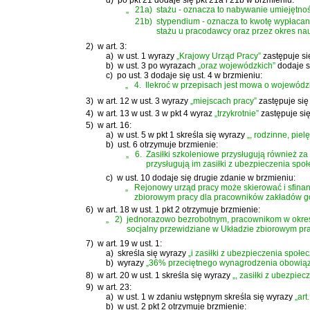
„
21a)
stażu - oznacza to nabywanie umiejętno
21b)
stypendium - oznacza to kwotę wypłacan
stażu u pracodawcy oraz przez okres na
2)
w art. 3:
a)
w ust. 1 wyrazy
„Krajowy Urząd Pracy”
zastępuje s
b)
w ust. 3 po wyrazach
„oraz wojewódzkich”
dodaje s
c)
po ust. 3 dodaje się ust. 4 w brzmieniu:
„
4.
Ilekroć w przepisach jest mowa o wojewódz
3)
w art. 12 w ust. 3 wyrazy
„miejscach pracy”
zastępuje si
4)
w art. 13 w ust. 3 w pkt 4 wyraz
„trzykrotnie”
zastępuje s
5)
w art. 16:
a)
w ust. 5 w pkt 1 skreśla się wyrazy
„, rodzinne, pie
b)
ust. 6 otrzymuje brzmienie:
„
6.
Zasiłki szkoleniowe przysługują również 
przysługują im zasiłki z ubezpieczenia spo
c)
w ust. 10 dodaje się drugie zdanie w brzmieniu:
„
Rejonowy urząd pracy może skierować i sfinan
zbiorowym pracy dla pracowników zakładów gó
6)
w art. 18 w ust. 1 pkt 2 otrzymuje brzmienie:
„
2)
jednorazowo bezrobotnym, pracownikom w okresi
socjalny przewidziane w Układzie zbiorowym prac
7)
w art. 19 w ust. 1:
a)
skreśla się wyrazy
„i zasiłki z ubezpieczenia społe
b)
wyrazy
„36% przeciętnego wynagrodzenia obowią
8)
w art. 20 w ust. 1 skreśla się wyrazy
„, zasiłki z ubezpie
9)
w art. 23:
a)
w ust. 1 w zdaniu wstępnym skreśla się wyrazy
„art
b)
w ust. 2 pkt 2 otrzymuje brzmienie: