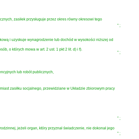
cznych, zasiłek przysługuje przez okres równy okresowi tego
”
;
obkową i uzyskuje wynagrodzenie lub dochód w wysokości niższej od
 o których mowa w art. 2 ust. 1 pkt 2 lit. d) i f).
”
;
ncyjnych lub robót publicznych,
iast zasiłku socjalnego, przewidziane w Układzie zbiorowym pracy
”
;
odzinnej, jeżeli organ, który przyznał świadczenie, nie dokonał jego
”
;