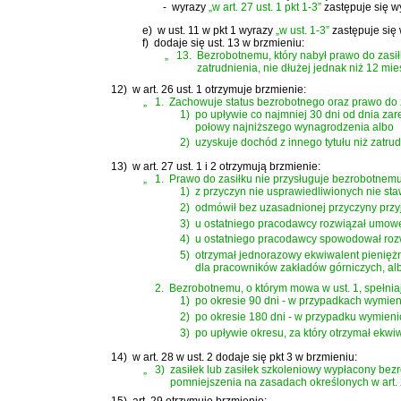
-
wyrazy
„w art. 27 ust. 1 pkt 1-3”
zastępuje się 
e)
w ust. 11 w pkt 1 wyrazy
„w ust. 1-3”
zastępuje się
f)
dodaje się ust. 13 w brzmieniu:
„
13.
Bezrobotnemu, który nabył prawo do zasił
zatrudnienia, nie dłużej jednak niż 12 mie
12)
w art. 26 ust. 1 otrzymuje brzmienie:
„
1.
Zachowuje status bezrobotnego oraz prawo do za
1)
po upływie co najmniej 30 dni od dnia za
połowy najniższego wynagrodzenia albo
2)
uzyskuje dochód z innego tytułu niż zatrudn
13)
w art. 27 ust. 1 i 2 otrzymują brzmienie:
„
1.
Prawo do zasiłku nie przysługuje bezrobotnemu,
1)
z przyczyn nie usprawiedliwionych nie st
2)
odmówił bez uzasadnionej przyczyny przyj
3)
u ostatniego pracodawcy rozwiązał umow
4)
u ostatniego pracodawcy spowodował rozw
5)
otrzymał jednorazowy ekwiwalent pienięż
dla pracowników zakładów górniczych, a
2.
Bezrobotnemu, o którym mowa w ust. 1, spełniaj
1)
po okresie 90 dni - w przypadkach wymieni
2)
po okresie 180 dni - w przypadku wymienio
3)
po upływie okresu, za który otrzymał ekwi
14)
w art. 28 w ust. 2 dodaje się pkt 3 w brzmieniu:
„
3)
zasiłek lub zasiłek szkoleniowy wypłacony bezro
pomniejszenia na zasadach określonych w art. 