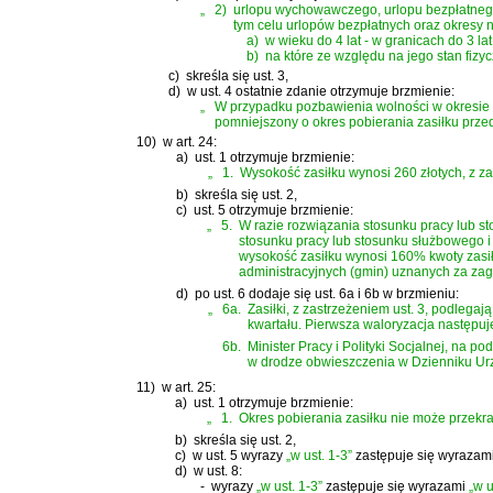
„
2)
urlopu wychowawczego, urlopu bezpłatnego
tym celu urlopów bezpłatnych oraz okres
a)
w wieku do 4 lat - w granicach do 3 lat
b)
na które ze względu na jego stan fizy
c)
skreśla się ust. 3,
d)
w ust. 4 ostatnie zdanie otrzymuje brzmienie:
„
W przypadku pozbawienia wolności w okresie p
pomniejszony o okres pobierania zasiłku prze
10)
w art. 24:
a)
ust. 1 otrzymuje brzmienie:
„
1.
Wysokość zasiłku wynosi 260 złotych, z zas
b)
skreśla się ust. 2,
c)
ust. 5 otrzymuje brzmienie:
„
5.
W razie rozwiązania stosunku pracy lub st
stosunku pracy lub stosunku służbowego i
wysokość zasiłku wynosi 160% kwoty zasiłk
administracyjnych (gmin) uznanych za za
d)
po ust. 6 dodaje się ust. 6a i 6b w brzmieniu:
„
6a.
Zasiłki, z zastrzeżeniem ust. 3, podleg
kwartału. Pierwsza waloryzacja następuj
6b.
Minister Pracy i Polityki Socjalnej, na
w drodze obwieszczenia w Dzienniku Urzę
11)
w art. 25:
a)
ust. 1 otrzymuje brzmienie:
„
1.
Okres pobierania zasiłku nie może przekra
b)
skreśla się ust. 2,
c)
w ust. 5 wyrazy
„w ust. 1-3”
zastępuje się wyrazam
d)
w ust. 8:
-
wyrazy
„w ust. 1-3”
zastępuje się wyrazami
„w u