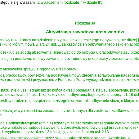
stępuje się wyrazami
„z wyłączeniem rozdziału 7 w dziale II”
;
:
Rozdział 3a
Aktywizacja zawodowa absolwentów
owy urząd pracy na szkolenie przysługuje w okresie jego odbywania, nie dłużej 
ku, o którym mowa w art. 24 ust. 1, za każdy dzień odbywania tego szkolenia; przepi
sek lub za zgodą absolwenta, skierować go do odbycia u pracodawcy stażu przez 
wa się na podstawie umowy zawartej przez rejonowy urząd pracy z pracodawcą, któ
 absolwenta sprawuje rejonowy urząd pracy.
odą pracodawcy, powierzyć na podstawie umowy zlecenia sprawowanie nadzoru n
cę pracownikowi i przyznać mu z Funduszu Pracy wynagrodzenie miesięczne w w
tażu, nie dłużej jednak niż do końca okresu posiadania statusu absolwenta, prz
ym mowa w art. 24 ust. 1, za każdy dzień odbywania tego stażu; przepisy art. 16 ust.
 określi, w drodze rozporządzenia, szczegółowe warunki odbywania stażu, o którym m
 rozlicza, w wysokości i na zasadach przewidzianych dla zasiłków i zasiłków szko
b.
ie administracyjnym (gminie) uznanym za zagrożony szczególnie wysokim bezroboc
naukę w szkole ponadpodstawowej dla dorosłych, rejonowy urząd pracy na wniose
. 1, wypłacane przez okres 12 miesięcy, z zastrzeżeniem ust. 2 i 3.
zaświadczenie wystawione przez szkołę, potwierdzające kontynuowanie nauki.