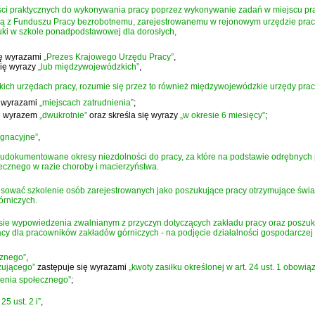
ści praktycznych do wykonywania pracy poprzez wykonywanie zadań w miejscu pr
ą z Funduszu Pracy bezrobotnemu, zarejestrowanemu w rejonowym urzędzie pracy 
uki w szkole ponadpodstawowej dla dorosłych,
ię wyrazami
„Prezes Krajowego Urzędu Pracy”
,
ię wyrazy
„lub międzywojewódzkich”
,
kich urzędach pracy, rozumie się przez to również międzywojewódzkie urzędy prac
ę wyrazami
„miejscach zatrudnienia”
;
ię wyrazem
„dwukrotnie”
oraz skreśla się wyrazy
„w okresie 6 miesięcy”
;
lęgnacyjne”
,
za udokumentowane okresy niezdolności do pracy, za które na podstawie odrębny
łecznego w razie choroby i macierzyństwa.
sować szkolenie osób zarejestrowanych jako poszukujące pracy otrzymujące świad
rniczych.
e wypowiedzenia zwalnianym z przyczyn dotyczących zakładu pracy oraz poszuku
y dla pracowników zakładów górniczych - na podjęcie działalności gospodarczej lu
cznego”
,
zującego”
zastępuje się wyrazami
„kwoty zasiłku określonej w art. 24 ust. 1 obowią
czenia społecznego”
;
. 25 ust. 2 i”
,