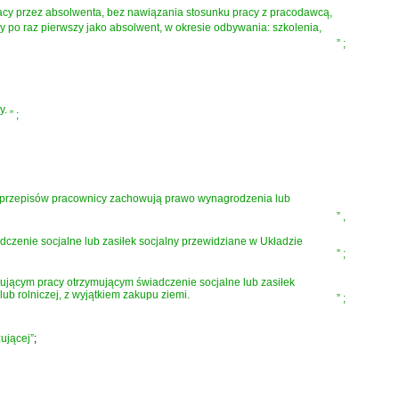
acy przez absolwenta, bez nawiązania stosunku pracy z pracodawcą,
po raz pierwszy jako absolwent, w okresie odbywania: szkolenia,
”
;
y.
”
;
ch przepisów pracownicy zachowują prawo wynagrodzenia lub
”
,
czenie socjalne lub zasiłek socjalny przewidziane w Układzie
”
;
jącym pracy otrzymującym świadczenie socjalne lub zasiłek
b rolniczej, z wyjątkiem zakupu ziemi.
”
;
zującej”
;