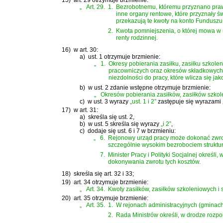
15)
art. 29 otrzymuje brzmienie:
„
Art. 29.
1.
Bezrobotnemu, któremu przyznano prawo 
inne organy rentowe, które przyznały 
przekazują te kwoty na konto Funduszu
2.
Kwota pomniejszenia, o której mowa w u
renty rodzinnej.
16)
w art. 30:
a)
ust. 1 otrzymuje brzmienie:
„
1.
Okresy pobierania zasiłku, zasiłku szkol
pracowniczych oraz okresów składkowych 
niezdolności do pracy, które wlicza się ja
b)
w ust. 2 zdanie wstępne otrzymuje brzmienie:
„
Okresów pobierania zasiłków, zasiłków szkole
c)
w ust. 3 wyrazy
„ust. 1 i 2”
zastępuje się wyrazami
17)
w art. 31:
a)
skreśla się ust. 2,
b)
w ust. 5 skreśla się wyrazy
„i 2”
,
c)
dodaje się ust. 6 i 7 w brzmieniu:
„
6.
Rejonowy urząd pracy może dokonać zwrot
szczególnie wysokim bezrobociem struktura
7.
Minister Pracy i Polityki Socjalnej określ
dokonywania zwrotu tych kosztów.
18)
skreśla się art. 32 i 33;
19)
art. 34 otrzymuje brzmienie:
„
Art. 34.
Kwoty zasiłków, zasiłków szkoleniowych i 
20)
art. 35 otrzymuje brzmienie:
„
Art. 35.
1.
W rejonach administracyjnych (gminach)
2.
Rada Ministrów określi, w drodze rozpor