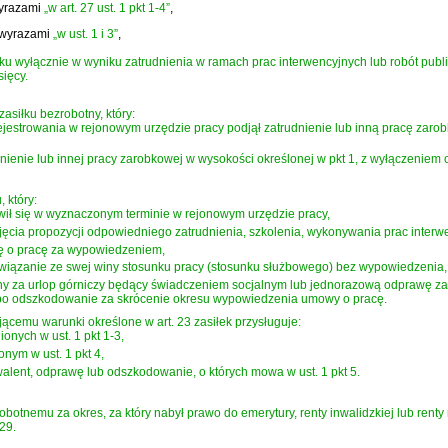
wyrazami
„w art. 27 ust. 1 pkt 1-4”
,
 wyrazami
„w ust. 1 i 3”
,
ku wyłącznie w wyniku zatrudnienia w ramach prac interwencyjnych lub robót publi
sięcy.
siłku bezrobotny, który:
rejestrowania w rejonowym urzędzie pracy podjął zatrudnienie lub inną pracę zar
ienie lub innej pracy zarobkowej w wysokości określonej w pkt 1, z wyłączeniem osób,
 który:
awił się w wyznaczonym terminie w rejonowym urzędzie pracy,
ęcia propozycji odpowiedniego zatrudnienia, szkolenia, wykonywania prac interwe
ę o pracę za wypowiedzeniem,
iązanie ze swej winy stosunku pracy (stosunku służbowego) bez wypowiedzenia,
ny za urlop górniczy będący świadczeniem socjalnym lub jednorazową odprawę zam
lbo odszkodowanie za skrócenie okresu wypowiedzenia umowy o pracę.
ącemu warunki określone w art. 23 zasiłek przysługuje:
onych w ust. 1 pkt 1-3,
nym w ust. 1 pkt 4,
walent, odprawę lub odszkodowanie, o których mowa w ust. 1 pkt 5.
botnemu za okres, za który nabył prawo do emerytury, renty inwalidzkiej lub renty r
29.