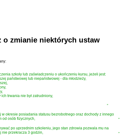
z o zmianie niektórych ustaw
any:
nia szkoły lub zaświadczeniu o ukończeniu kursu, jeżeli jest:
szej państwowej lub niepaństwowej - dla młodzieży,
szej,
ony,
y,
ch trwania nie był zatrudniony,
”
j w okresie posiadania statusu bezrobotnego oraz dochody z innego
 od osób fizycznych,
”
onywać po uprzednim szkoleniu, jego stan zdrowia pozwala mu na
 nie przekracza 3 godzin,
”