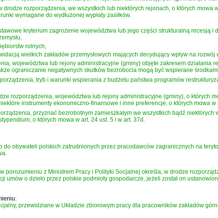
drodze rozporządzenia, we wszystkich lub niektórych rejonach, o których mowa w u
runki wymagane do wydłużonej wypłaty zasiłków.
stawowe kryterium zagrożenie województwa lub jego części strukturalną recesją 
zemysłu,
ębiorstw rolnych,
ikwidacją wielkich zakładów przemysłowych mających decydujący wpływ na rozwój 
nia, województwa lub rejony administracyjne (gminy) objęte zakresem działania 
a także ograniczanie negatywnych skutków bezrobocia mogą być wspierane środkami
zporządzenia, tryb i warunki wspierania z budżetu państwa programów restruktur
dze rozporządzenia, województwa lub rejony administracyjne (gminy), o których m
iektóre instrumenty ekonomiczno-finansowe i inne preferencje, o których mowa w ar
orządzenia, przyznać bezrobotnym zamieszkałym we wszystkich bądź niektórych w
typendium, o których mowa w art. 24 ust. 5 i w art. 37d.
io do obywateli polskich zatrudnionych przez pracodawców zagranicznych na teryto
wa.
porozumieniu z Ministrem Pracy i Polityki Socjalnej określa, w drodze rozporządze
acji umów o dzieło przez polskie podmioty gospodarcze, jeżeli został on ustanow
zmieniu:
ocjalny, przewidziane w Układzie zbiorowym pracy dla pracowników zakładów górn