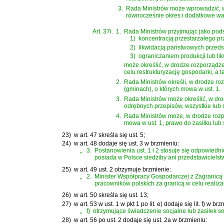
3.
Rada Ministrów może wprowadzić, w 
równocześnie okres i dodatkowe wa
Art. 37i.
1.
Rada Ministrów przyjmując jako pod
1)
koncentracją przestarzałego pr
2)
likwidacją państwowych przedsi
3)
ograniczaniem produkcji lub l
może określić, w drodze rozporządze
celu restrukturyzację gospodarki, 
2.
Rada Ministrów określi, w drodze ro
(gminach), o których mowa w ust. 1.
3.
Rada Ministrów może określić, w dro
odrębnych przepisów, wszystkie lub n
4.
Rada Ministrów może, w drodze rozp
mowa w ust. 1, prawo do zasiłku lub s
23)
w art. 47 skreśla się ust. 5;
24)
w art. 48 dodaje się ust. 3 w brzmieniu:
„
3.
Postanowienia ust. 1 i 2 stosuje się odpowiedn
posiada w Polsce siedziby ani przedstawicielst
25)
w art. 49 ust. 2 otrzymuje brzmienie:
„
2.
Minister Współpracy Gospodarczej z Zagranicą w 
pracowników polskich za granicą w celu realiz
26)
w art. 50 skreśla się ust. 13;
27)
w art. 53 w ust. 1 w pkt 1 po lit. e) dodaje się lit. f) w br
„
f)
otrzymujące świadczenie socjalne lub zasiłek s
28)
w art. 56 po ust. 2 dodaje się ust. 2a w brzmieniu: