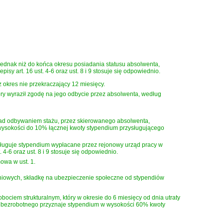
jednak niż do końca okresu posiadania statusu absolwenta,
sy art. 16 ust. 4-6 oraz ust. 8 i 9 stosuje się odpowiednio.
okres nie przekraczający 12 miesięcy.
ry wyraził zgodę na jego odbycie przez absolwenta, według
ad odbywaniem stażu, przez skierowanego absolwenta,
ysokości do 10% łącznej kwoty stypendium przysługującego
ysługuje stypendium wypłacane przez rejonowy urząd pracy w
 4-6 oraz ust. 8 i 9 stosuje się odpowiednio.
owa w ust. 1.
leniowych, składkę na ubezpieczenie społeczne od stypendiów
iem strukturalnym, który w okresie do 6 miesięcy od dnia utraty
k bezrobotnego przyznaje stypendium w wysokości 60% kwoty