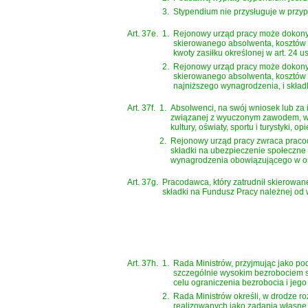
3.
Stypendium nie przysługuje w przypa
Art. 37e.
1.
Rejonowy urząd pracy może dokonyw
skierowanego absolwenta, kosztów 
kwoty zasiłku określonej w art. 24 
2.
Rejonowy urząd pracy może dokonyw
skierowanego absolwenta, kosztów 
najniższego wynagrodzenia, i skład
Art. 37f.
1.
Absolwenci, na swój wniosek lub za 
związanej z wyuczonym zawodem, w w
kultury, oświaty, sportu i turystyki, o
2.
Rejonowy urząd pracy zwraca pracod
składki na ubezpieczenie społeczne 
wynagrodzenia obowiązującego w ost
Art. 37g.
Pracodawca, który zatrudnił skierowane
składki na Fundusz Pracy należnej od
Art. 37h.
1.
Rada Ministrów, przyjmując jako po
szczególnie wysokim bezrobociem s
celu ograniczenia bezrobocia i jego
2.
Rada Ministrów określi, w drodze ro
realizowanych jako zadania własne 