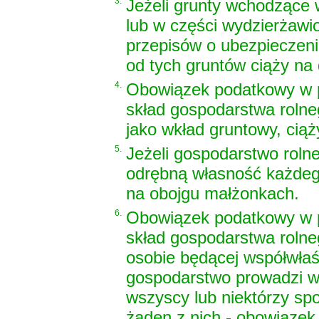
3.
Jeżeli grunty wchodzące 
lub w części wydzierżaw
przepisów o ubezpieczen
od tych gruntów ciąży na
4.
Obowiązek podatkowy w 
skład gospodarstwa rolne
jako wkład gruntowy, ciąż
5.
Jeżeli gospodarstwo roln
odrębną własność każdego
na obojgu małżonkach.
6.
Obowiązek podatkowy w 
skład gospodarstwa rolneg
osobie będącej współwłaś
gospodarstwo prowadzi w 
wszyscy lub niektórzy spo
żaden z nich - obowiązek