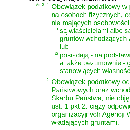
„
Art. 3.
1.
Obowiązek podatkowy w po
na osobach fizycznych, o
nie mających osobowości 
1)
są właścicielami albo 
gruntów wchodzących w
lub
2)
posiadają - na podstaw
a także bezumownie - 
stanowiących własność
2.
Obowiązek podatkowy od 
Państwowych oraz wchod
Skarbu Państwa, nie obj
ust. 1 pkt 2, ciąży odpow
organizacyjnych Agencji 
władających gruntami.