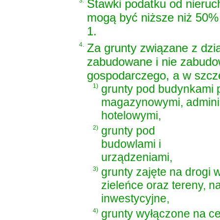
3.
Stawki podatku od nieruc
mogą być niższe niż 50%
1.
4.
Za grunty związane z dzi
zabudowane i nie zabudo
gospodarczego, a w szcz
1)
grunty pod budynkami 
magazynowymi, administ
hotelowymi,
2)
grunty pod
budowlami i
urządzeniami,
3)
grunty zajęte na drogi
zieleńce oraz tereny, n
inwestycyjne,
4)
grunty wyłączone na cel