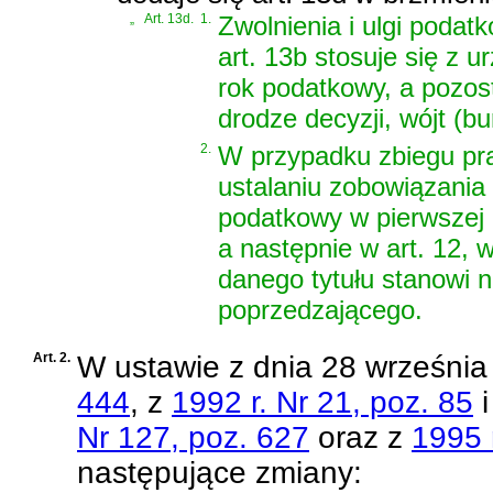
„
Art. 13d.
1.
Zwolnienia i ulgi podatk
art. 13b stosuje się z 
rok podatkowy, a pozost
drodze decyzji, wójt (b
2.
W przypadku zbiegu praw
ustalaniu zobowiązania
podatkowy w pierwszej k
a następnie w art. 12, w
danego tytułu stanowi n
poprzedzającego.
Art. 2.
W
ustawie z dnia 28 września
444
, z
1992 r. Nr 21, poz. 85
Nr 127, poz. 627
oraz z
1995 
następujące zmiany: