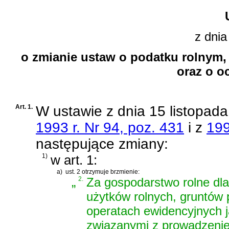
z dnia
o zmianie ustaw o podatku rolnym, 
oraz o o
Art. 1.
W
ustawie z dnia 15 listopad
1993 r. Nr 94, poz. 431
i z
199
następujące zmiany:
1)
w art. 1:
a)
ust. 2 otrzymuje brzmienie:
„
2.
Za gospodarstwo rolne dla
użytków rolnych, gruntów
operatach ewidencyjnych j
związanymi z prowadzenie