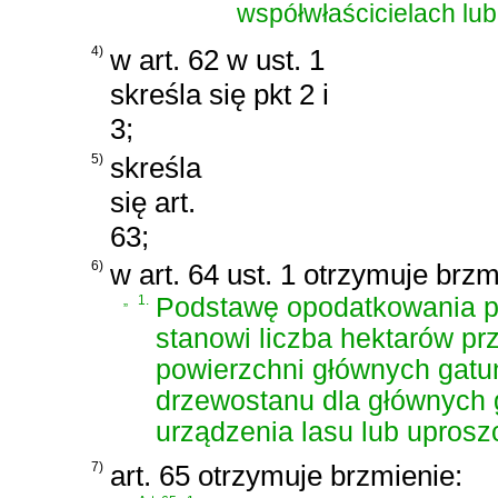
współwłaścicielach lu
4)
w art. 62 w ust. 1
skreśla się pkt 2 i
3;
5)
skreśla
się art.
63;
6)
w art. 64 ust. 1 otrzymuje brzm
„
1.
Podstawę opodatkowania po
stanowi liczba hektarów pr
powierzchni głównych gatun
drzewostanu dla głównych 
urządzenia lasu lub uprosz
7)
art. 65 otrzymuje brzmienie: