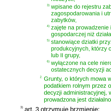
3)
wpisane do rejestru za
zagospodarowania i utr
zabytków,
4)
zajęte na prowadzenie i
gospodarczej niż działa
5)
stanowiące dziatki prz
produkcyjnych, którzy o
lub II grupy,
6)
wyłączone na cele nier
ostatecznych decyzji a
2.
Grunty, o których mowa w
podatkiem rolnym przez o
decyzji administracyjnej
prowadzona jest działalno
3)
art. 3 otrzymuje brzmienie: