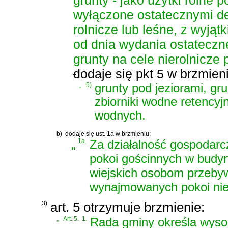
wyłączone ostatecznymi de
rolnicze lub leśne, z wyjąt
od dnia wydania ostateczne
grunty na cele nierolnicze 
-
dodaje się pkt 5 w brzmien
„
5)
grunty pod jeziorami, gru
zbiorniki wodne retencyjn
wodnych.
b)
dodaje się ust. 1a w brzmieniu:
„
1a.
Za działalność gospodarc
pokoi gościnnych w budy
wiejskich osobom przebyw
wynajmowanych pokoi nie
3)
art. 5 otrzymuje brzmienie:
„
Art. 5.
1.
Rada gminy określa wyso