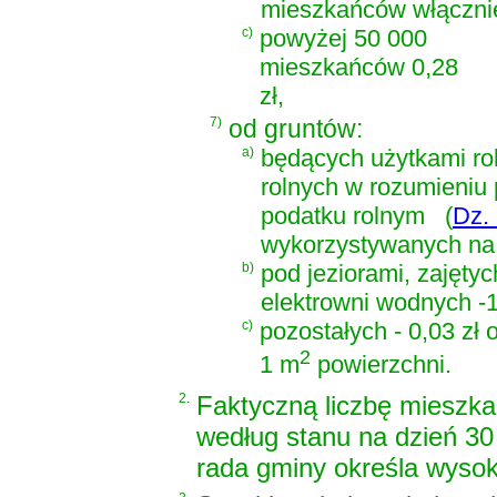
mieszkańców włącznie
c)
powyżej 50 000
mieszkańców 0,28
zł,
7)
od gruntów:
a)
będących użytkami ro
rolnych w rozumieniu
podatku rolnym
(
Dz. 
wykorzystywanych na c
b)
pod jeziorami, zajętyc
elektrowni wodnych -1
c)
pozostałych - 0,03 zł 
2
1 m
powierzchni.
2.
Faktyczną liczbę mieszka
według stanu na dzień 30
rada gminy określa wyso