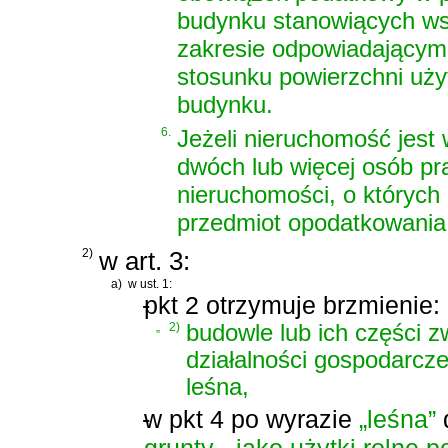
budynku stanowiących wsp
zakresie odpowiadający
stosunku powierzchni uży
budynku.
6.
Jeżeli nieruchomość jest
dwóch lub więcej osób pr
nieruchomości, o których 
przedmiot opodatkowania
2)
w art. 3:
a)
w ust. 1:
-
pkt 2 otrzymuje brzmienie:
„
2)
budowle lub ich części 
działalności gospodarczej
leśna,
-
w pkt 4 po wyrazie
„leśna”
grunty - jako użytki rolne 