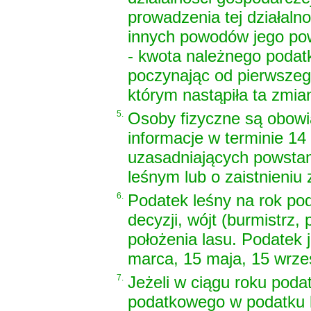
prowadzenia tej działaln
innych powodów jego pow
- kwota należnego podat
poczynając od pierwszeg
którym nastąpiła ta zmia
5.
Osoby fizyczne są obow
informacje w terminie 14 
uzasadniających powstan
leśnym lub o zaistnieniu
6.
Podatek leśny na rok po
decyzji, wójt (burmistrz
położenia lasu. Podatek 
marca, 15 maja, 15 wrześ
7.
Jeżeli w ciągu roku pod
podatkowego w podatku l