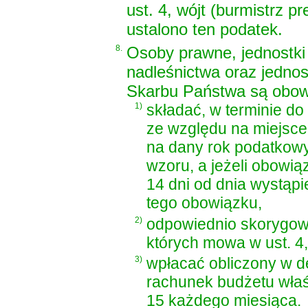
ust. 4, wójt (burmistrz p
ustalono ten podatek.
8.
Osoby prawne, jednostki
nadleśnictwa oraz jednos
Skarbu Państwa są obow
1)
składać, w terminie do
ze względu na miejsce
na dany rok podatkowy
wzoru, a jeżeli obowią
14 dni od dnia wystąp
tego obowiązku,
2)
odpowiednio skorygować
których mowa w ust. 4,
3)
wpłacać obliczony w de
rachunek budżetu właś
15 każdego miesiąca.