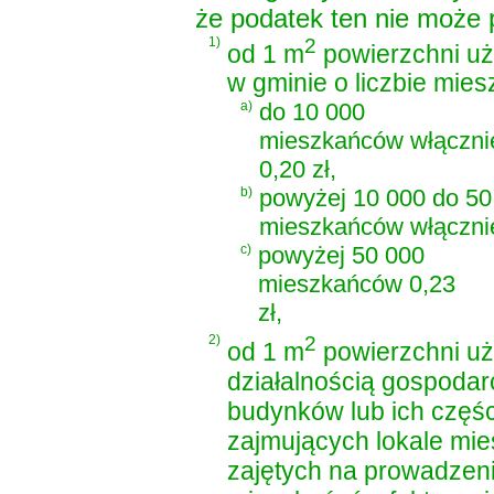
że podatek ten nie może 
1)
2
od 1 m
powierzchni uż
w gminie o liczbie mie
a)
do 10 000
mieszkańców włączni
0,20 zł,
b)
powyżej 10 000 do 50
mieszkańców włącznie
c)
powyżej 50 000
mieszkańców 0,23
zł,
2)
2
od 1 m
powierzchni uż
działalnością gospodarc
budynków lub ich częśc
zajmujących lokale mi
zajętych na prowadzeni