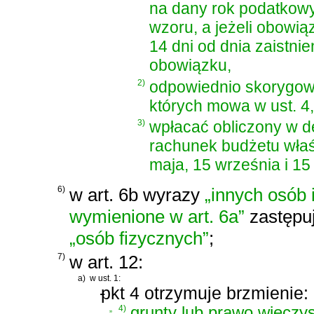
na dany rok podatkowy
wzoru, a jeżeli obowią
14 dni od dnia zaistni
obowiązku,
2)
odpowiednio skorygować
których mowa w ust. 4,
3)
wpłacać obliczony w de
rachunek budżetu właś
maja, 15 września i 15 
6)
w art. 6b wyrazy
„innych osób 
wymienione w art. 6a”
zastępu
„osób fizycznych”
;
7)
w art. 12:
a)
w ust. 1:
-
pkt 4 otrzymuje brzmienie:
„
4)
grunty lub prawo wieczy