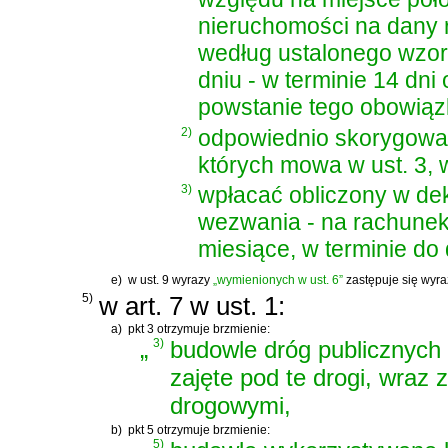
nieruchomości na dany 
według ustalonego wzor
dniu - w terminie 14 dni
powstanie tego obowiąz
2)
odpowiednio skorygować 
których mowa w ust. 3, w
3)
wpłacać obliczony w dek
wezwania - na rachunek
miesiące, w terminie do
e)
w ust. 9 wyrazy
„wymienionych w ust. 6”
zastępuje się wy
5)
w art. 7 w ust. 1:
a)
pkt 3 otrzymuje brzmienie:
„
3)
budowle dróg publicznych 
zajęte pod te drogi, wraz 
drogowymi,
b)
pkt 5 otrzymuje brzmienie:
5)