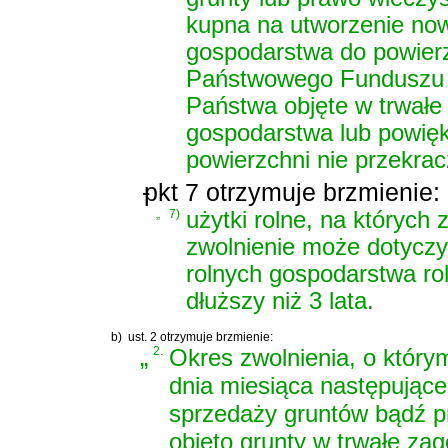
kupna na utworzenie now
gospodarstwa do powierz
Państwowego Funduszu Z
Państwa objęte w trwał
gospodarstwa lub powięk
powierzchni nie przekracz
-
pkt 7 otrzymuje brzmienie:
„
7)
użytki rolne, na których 
zwolnienie może dotyczy
rolnych gospodarstwa rol
dłuższy niż 3 lata.
b)
ust. 2 otrzymuje brzmienie:
„
2.
Okres zwolnienia, o którym
dnia miesiąca następując
sprzedaży gruntów bądź p
objęto grunty w trwałe za