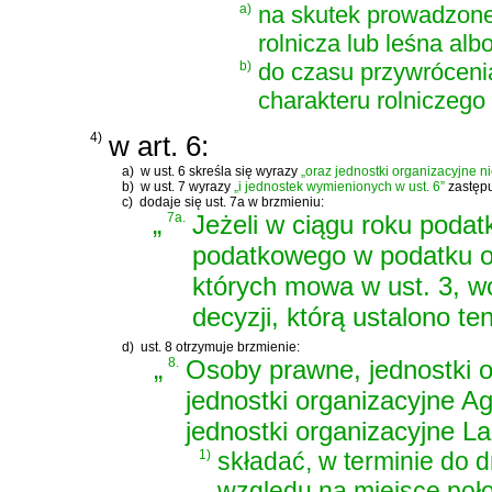
a)
na skutek prowadzonej
rolnicza lub leśna alb
b)
do czasu przywróceni
charakteru rolniczego
4)
w art. 6:
a)
w ust. 6 skreśla się wyrazy
„oraz jednostki organizacyjne 
b)
w ust. 7 wyrazy
„i jednostek wymienionych w ust. 6”
zastęp
c)
dodaje się ust. 7a w brzmieniu:
„
7a.
Jeżeli w ciągu roku poda
podatkowego w podatku od
których mowa w ust. 3, wó
decyzji, którą ustalono te
d)
ust. 8 otrzymuje brzmienie:
„
8.
Osoby prawne, jednostki 
jednostki organizacyjne A
jednostki organizacyjne 
1)
składać, w terminie do 
względu na miejsce poł