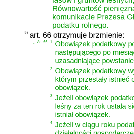
lasów i gruntów leśnych
Równowartość pieniężną 
komunikacie Prezesa Gł
podatku rolnego.
9)
art. 66 otrzymuje brzmienie:
„
Art. 66.
1.
Obowiązek podatkowy po
następującego po miesiąc
uzasadniające powstanie
2.
Obowiązek podatkowy wy
którym przestały istnieć 
obowiązek.
3.
Jeżeli obowiązek podatk
leśny za ten rok ustala s
istniał obowiązek.
4.
Jeżeli w ciągu roku poda
działalności gospodarczej