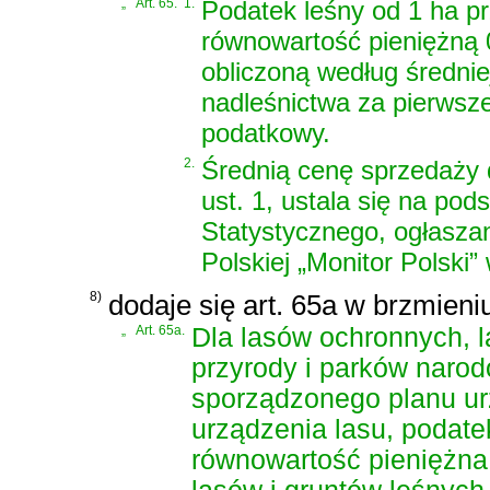
„
Art. 65.
1.
Podatek leśny od 1 ha p
równowartość pieniężną 
obliczoną według średni
nadleśnictwa za pierwsze
podatkowy.
2.
Średnią cenę sprzedaży 
ust. 1, ustala się na p
Statystycznego, ogłasz
Polskiej „Monitor Polski”
8)
dodaje się art. 65a w brzmieni
„
Art. 65a.
Dla lasów ochronnych, 
przyrody i parków narod
sporządzonego planu ur
urządzenia lasu, podate
równowartość pieniężna 