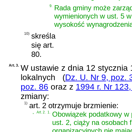
9.
Rada gminy może zarząd
wymienionych w ust. 5 w 
wysokość wynagrodzenia
10)
skreśla
się art.
80.
Art. 3.
W
ustawie z dnia 12 stycznia 
lokalnych
(
Dz. U. Nr 9, poz. 
poz. 86
oraz z
1994 r. Nr 123
zmiany:
1)
art. 2 otrzymuje brzmienie:
„
Art. 2.
1.
Obowiązek podatkowy w p
ust. 2, ciąży na osobach
organizacyjnych nie mają