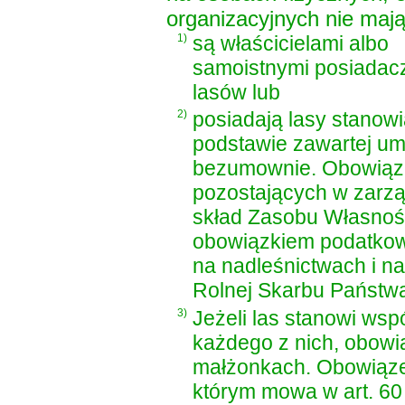
organizacyjnych nie maj
1)
są właścicielami albo
samoistnymi posiadac
lasów lub
2)
posiadają lasy stanow
podstawie zawartej um
bezumownie. Obowiąze
pozostających w zarz
skład Zasobu Własnośc
obowiązkiem podatkowy
na nadleśnictwach i n
Rolnej Skarbu Państwa
3)
Jeżeli las stanowi ws
każdego z nich, obowi
małżonkach. Obowiąze
którym mowa w art. 60 