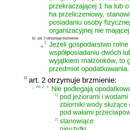
przekraczającej 1 ha lub 
ha przeliczeniowy, stanow
posiadaniu osoby fizycznej
organizacyjnej nie mające
b)
ust. 3 otrzymuje brzmienie:
„
3.
Jeżeli gospodarstwo rolne 
współposiadaniu dwóch lub
wyjątkiem małżonków, to 
przedmiot opodatkowania.
2)
art. 2 otrzymuje brzmienie:
„
Art. 2.
1.
Nie podlegają opodatkowan
1)
pod jeziorami i wodami 
zbiorniki wody służące
pod wałami przeciwpo
2)
stanowiące
nieużytki,