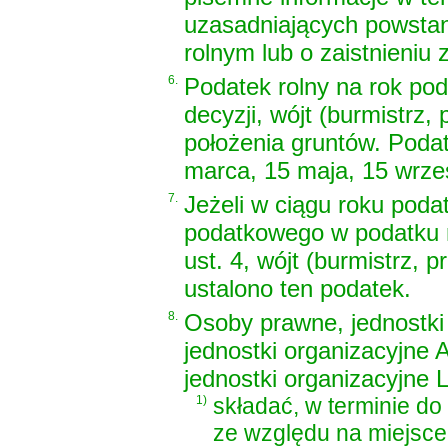
uzasadniających powstan
rolnym lub o zaistnieniu
6.
Podatek rolny na rok pod
decyzji, wójt (burmistrz
położenia gruntów. Podat
marca, 15 maja, 15 wrześ
7.
Jeżeli w ciągu roku pod
podatkowego w podatku r
ust. 4, wójt (burmistrz, 
ustalono ten podatek.
8.
Osoby prawne, jednostki
jednostki organizacyjne
jednostki organizacyjn
1)
składać, w terminie do
ze względu na miejsce 