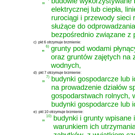
„
budowle wykorzystywane b
elektrycznej lub ciepła, li
rurociągi i przewody sieci
służące do odprowadzania 
bezpośrednio związane z 
c)
pkt 6 otrzymuje brzmienie:
„
6)
grunty pod wodami płynący
oraz gruntów zajętych na z
wodnych,
d)
pkt 7 otrzymuje brzmienie:
„
7)
budynki gospodarcze lub ic
na prowadzenie działów spe
gospodarstwach rolnych, 
budynki gospodarcze lub ic
e)
pkt 10 otrzymuje brzmienie:
„
10)
budynki i grunty wpisane 
warunkiem ich utrzymania
zabytków, z wyjątkiem czę