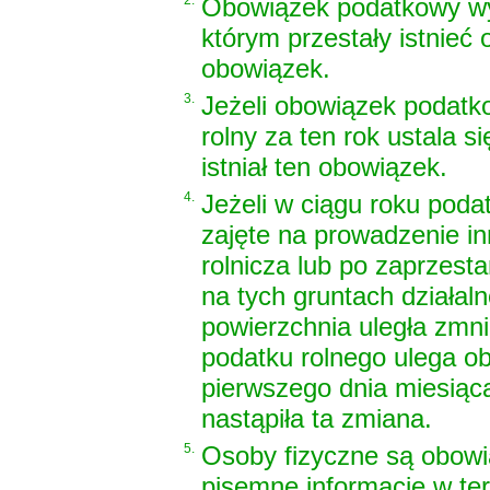
2.
Obowiązek podatkowy wy
którym przestały istnieć 
obowiązek.
3.
Jeżeli obowiązek podatk
rolny za ten rok ustala s
istniał ten obowiązek.
4.
Jeżeli w ciągu roku pod
zajęte na prowadzenie inn
rolnicza lub po zaprzest
na tych gruntach działal
powierzchnia uległa zmni
podatku rolnego ulega o
pierwszego dnia miesiąc
nastąpiła ta zmiana.
5.
Osoby fizyczne są obow
pisemne informacje w term