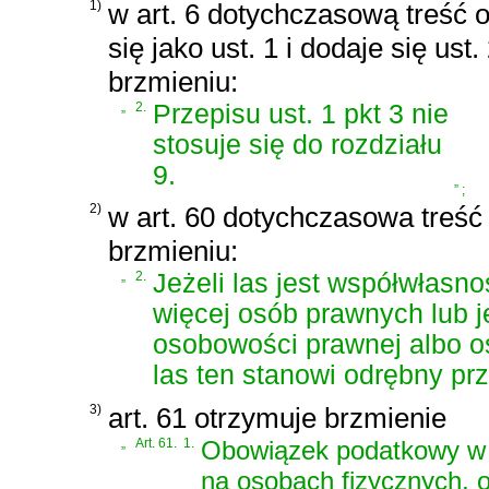
1)
w art. 6 dotychczasową treść 
się jako ust. 1 i dodaje się ust.
brzmieniu:
„
2.
Przepisu ust. 1 pkt 3 nie
stosuje się do rozdziału
9.
”
;
2)
w art. 60 dotychczasowa treść o
brzmieniu:
„
2.
Jeżeli las jest współwłasn
więcej osób prawnych lub 
osobowości prawnej albo o
las ten stanowi odrębny pr
3)
art. 61 otrzymuje brzmienie
„
Art. 61.
1.
Obowiązek podatkowy w p
na osobach fizycznych, 