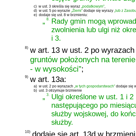
c)
w ust. 3 skreśla się wyraz
„podatkowym”
,
d)
w ust. 5 po wyrazie
„Ziemi”
dodaje się wyrazy
„lub z Zasob
e)
dodaje się ust. 8 w brzmieniu:
„
8.
Rady gmin mogą wprowad
zwolnienia lub ulgi niż okr
i 3.
8)
w art. 13 w ust. 2 po wyrazac
gruntów położonych na terenie
- w wysokości”
;
9)
w art. 13a:
a)
w ust. 2 po wyrazach
„w tych gospodarstwach”
dodaje się 
b)
ust. 3 otrzymuje brzmienie
„
3.
Ulgi określone w ust. 1 i 
następującego po miesiąc
służby wojskowej, do końca
służby.
10)
dodaje się art. 13d w brzmieni