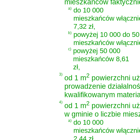
mieszkańców faktycznie
a)
do 10 000
mieszkańców włączni
7,32 zł,
b)
powyżej 10 000 do 50
mieszkańców włącznie
c)
powyżej 50 000
mieszkańców 8,61
zł,
3)
2
od 1 m
powierzchni uż
prowadzenie działalnoś
kwalifikowanym materia
4)
2
od 1 m
powierzchni uż
w gminie o liczbie mie
a)
do 10 000
mieszkańców włączni
2,44 zł,