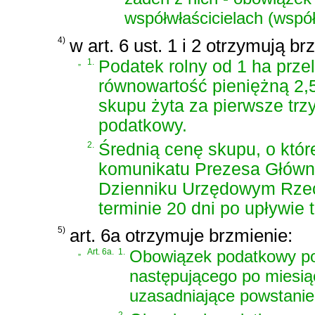
współwłaścicielach (wspó
4)
w art. 6 ust. 1 i 2 otrzymują br
„
1.
Podatek rolny od 1 ha prz
równowartość pieniężną 2,5
skupu żyta za pierwsze trz
podatkowy.
2.
Średnią cenę skupu, o któr
komunikatu Prezesa Główn
Dzienniku Urzędowym Rzeczy
terminie 20 dni po upływie 
5)
art. 6a otrzymuje brzmienie:
„
Art. 6a.
1.
Obowiązek podatkowy po
następującego po miesiąc
uzasadniające powstanie