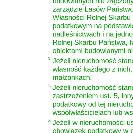
budowlanych nie złączony
zarządzie Lasów Państw
Własności Rolnej Skarbu
podatkowym na podstawie 
nadleśnictwach i na jedn
Rolnej Skarbu Państwa, f
obiektami budowlanymi ni
3.
Jeżeli nieruchomość sta
własność każdego z nich,
małżonkach.
4.
Jeżeli nieruchomość stan
zastrzeżeniem ust. 5, in
podatkowy od tej nierucho
współwłaścicielach lub w
5.
Jeżeli w nieruchomości us
obowiązek podatkowy w p