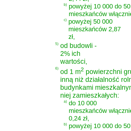
b)
powyżej 10 000 do 50
mieszkańców włącznie
c)
powyżej 50 000
mieszkańców 2,87
zł,
5)
od budowli -
2% ich
wartości,
6)
2
od 1 m
powierzchni gr
inną niż działalność ro
budynkami mieszkalnymi
niej zamieszkałych:
a)
do 10 000
mieszkańców włączni
0,24 zł,
b)
powyżej 10 000 do 50