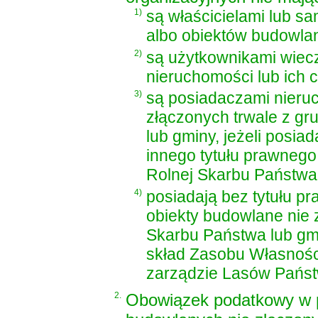
1)
są właścicielami lub s
albo obiektów budowlan
2)
są użytkownikami wiec
nieruchomości lub ich c
3)
są posiadaczami nieru
złączonych trwale z g
lub gminy, jeżeli posia
innego tytułu prawnego
Rolnej Skarbu Państwa
4)
posiadają bez tytułu p
obiekty budowlane nie 
Skarbu Państwa lub gm
skład Zasobu Własnośc
zarządzie Lasów Pańs
2.
Obowiązek podatkowy w p