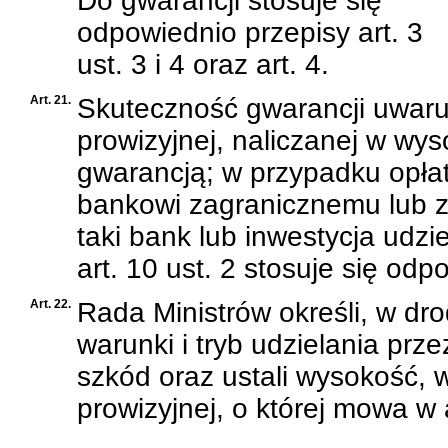
Do gwarancji stosuje się
odpowiednio przepisy art. 3
ust. 3 i 4 oraz art. 4.
Art. 21.
Skuteczność gwarancji uwaru
prowizyjnej, naliczanej w wys
gwarancją; w przypadku opłat
bankowi zagranicznemu lub zag
taki bank lub inwestycja udzi
art. 10 ust. 2 stosuje się odp
Art. 22.
Rada Ministrów określi, w dr
warunki i tryb udzielania pr
szkód oraz ustali wysokość, w
prowizyjnej, o której mowa w a