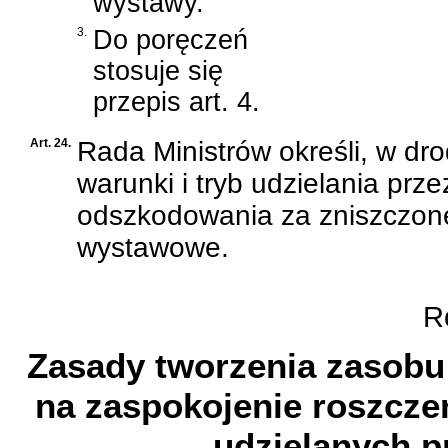
wystawy.
3.
Do poręczeń
stosuje się
przepis art. 4.
Art. 24.
Rada Ministrów określi, w dr
warunki i tryb udzielania pr
odszkodowania za zniszczone
wystawowe.
Ro
Zasady tworzenia zasob
na zaspokojenie roszczeń
udzielanych p