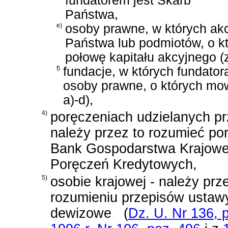
fundatorem jest Skarb
Państwa,
e)
osoby prawne, w których akc
Państwa lub podmiotów, o kt
połowę kapitału akcyjnego 
f)
fundacje, w których fundator
osoby prawne, o których mow
a)-d),
4)
poręczeniach udzielanych p
należy przez to rozumieć po
Bank Gospodarstwa Krajowe
Poręczeń Kredytowych,
5)
osobie krajowej - należy pr
rozumieniu przepisów
ustawy
dewizowe
(
Dz. U. Nr 136, 