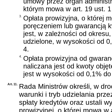
umowy przez organ administr
którym mowa w art. 19 ust. 1 
3.
Opłata prowizyjna, o której m
poręczeniem lub gwarancją k
jest, w zależności od okresu,
udzielone, w wysokości od 0,
4.
4.
Opłata prowizyjna od gwarancj
naliczana jest od kwoty obję
jest w wysokości od 0,1% do
Art. 11.
Rada Ministrów określi, w dr
warunki i tryb udzielania prz
spłaty kredytów oraz ustali w
prowizyjnej, o której mowa w a