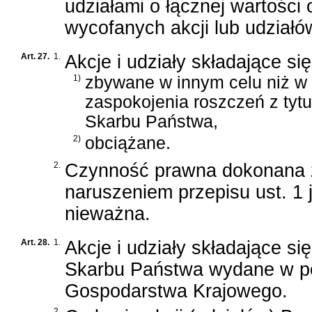
udziałami o łącznej wartości
wycofanych akcji lub udziałó
Art. 27.
1.
Akcje i udziały składające s
1)
zbywane w innym celu niż w 
zaspokojenia roszczeń z tytu
Skarbu Państwa,
2)
obciążane.
2.
Czynność prawna dokonana 
naruszeniem przepisu ust. 1 
nieważna.
Art. 28.
1.
Akcje i udziały składające si
Skarbu Państwa wydane w po
Gospodarstwa Krajowego.
2.