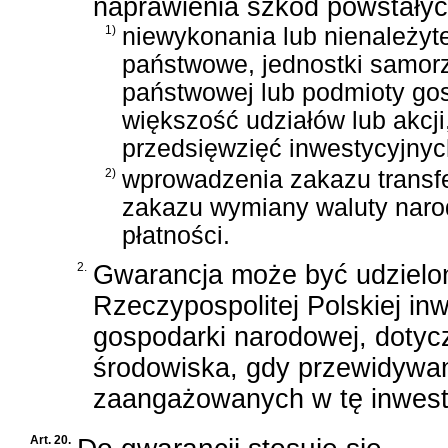
naprawienia szkód powstałych
1)
niewykonania lub nienależyt
państwowe, jednostki samorzą
państwowej lub podmioty go
większość udziałów lub akcj
przedsięwzięć inwestycyjnyc
2)
wprowadzenia zakazu transf
zakazu wymiany waluty naro
płatności.
2.
Gwarancja może być udzielon
Rzeczypospolitej Polskiej in
gospodarki narodowej, dotycz
środowiska, gdy przewidywan
zaangażowanych w tę inwestyc
Art. 20.