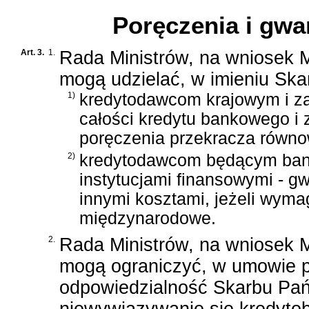
Poręczenia i gwa
Art. 3.
1.
Rada Ministrów, na wniosek M
mogą udzielać, w imieniu Sk
1)
kredytodawcom krajowym i za
całości kredytu bankowego i 
poręczenia przekracza równo
2)
kredytodawcom będącym bank
instytucjami finansowymi - gw
innymi kosztami, jeżeli wyma
międzynarodowe.
2.
Rada Ministrów, na wniosek M
mogą ograniczyć, w umowie po
odpowiedzialność Skarbu Pań