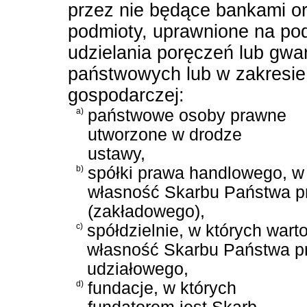
przez nie będące bankami o
podmioty, uprawnione na po
udzielania poręczeń lub gw
państwowych lub w zakresie 
gospodarczej:
a)
państwowe osoby prawne
utworzone w drodze
ustawy,
b)
spółki prawa handlowego, w 
własność Skarbu Państwa pr
(zakładowego),
c)
spółdzielnie, w których war
własność Skarbu Państwa p
udziałowego,
d)
fundacje, w których