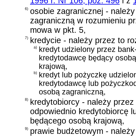
1996 r. Nr 106, poz. 496
i z
6)
osobie zagranicznej - należ
zagraniczną w rozumieniu pr
mowa w pkt. 5,
7)
kredycie - należy przez to r
a)
kredyt udzielony przez bank
kredytodawcę będący osob
krajową,
b)
kredyt lub pożyczkę udzielo
kredytodawcę lub pożyczk
osobą zagraniczną,
8)
kredytobiorcy - należy przez
odpowiednio kredytobiorcę l
będącego osobą krajową,
9)
prawie budżetowym - należy