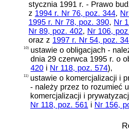
stycznia 1991 r. - Prawo bu
z
1994 r. Nr 76, poz. 344
,
Nr
1995 r. Nr 78, poz. 390
,
Nr 1
Nr 89, poz. 402
,
Nr 106, poz
oraz z
1997 r. Nr 54, poz. 3
10)
ustawie o obligacjach - nal
dnia 29 czerwca 1995 r. o o
420
i
Nr 118, poz. 574
)
,
11)
ustawie o komercjalizacji i
- należy przez to rozumieć
u
komercjalizacji i prywatyza
Nr 118, poz. 561
i
Nr 156, p
Ro