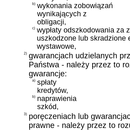
b)
wykonania zobowiązań
wynikających z
obligacji,
c)
wypłaty odszkodowania za z
uszkodzone lub skradzione 
wystawowe,
2)
gwarancjach udzielanych pr
Państwa - należy przez to r
gwarancje:
a)
spłaty
kredytów,
b)
naprawienia
szkód,
3)
poręczeniach lub gwarancjac
prawne - należy przez to ro