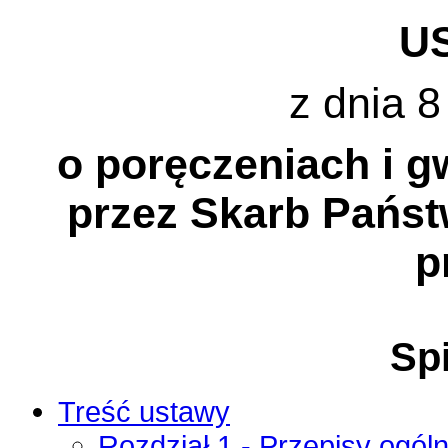
U
z dnia 8
o poręczeniach i g
przez Skarb Państ
p
Spi
Treść ustawy
Rozdział 1 - Przepisy ogól