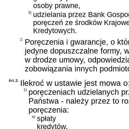
osoby prawne,
3)
udzielania przez Bank Gosp
poręczeń ze środków Krajow
Kredytowych.
2.
Poręczenia i gwarancje, o któ
jedyne dopuszczalne formy, 
w drodze umowy, odpowiedzi
zobowiązania innych podmiot
Art. 2.
Ilekroć w ustawie jest mowa o
1)
poręczeniach udzielanych p
Państwa - należy przez to r
poręczenia:
a)
spłaty
kredytów,