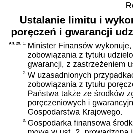
Ro
Ustalanie limitu i wyk
poręczeń i gwarancji ud
Art. 29.
1.
Minister Finansów wykonuje,
zobowiązania z tytułu udzie
gwarancji, z zastrzeżeniem us
2.
W uzasadnionych przypadkac
zobowiązania z tytułu poręcz
Państwa także ze środków z
poręczeniowych i gwarancyj
Gospodarstwa Krajowego.
3.
Gospodarka finansowa środk
mowa w ust. 2, prowadzona je