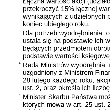
Łączna wartość akcji (udział
przekroczyć 15% łącznej war
wynikających z udzielonych 
koniec ubiegłego roku.
3.
Dla potrzeb wyodrębnienia, o
ustala się na podstawie ich w
będących przedmiotem obrotu
podstawie wartości księgowej
4.
Rada Ministrów wyodrębnia, 
uzgodniony z Ministrem Fina
28 lutego każdego roku, akcj
ust. 2, oraz określa ich liczb
5.
Minister Skarbu Państwa moż
których mowa w art. 25 ust. 