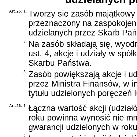
Art. 25.
1.
Tworzy się zasób majątkowy
przeznaczony na zaspokojenie
udzielanych przez Skarb Pań
2.
Na zasób składają się, wyodr
ust. 4, akcje i udziały w sp
Skarbu Państwa.
3.
Zasób powiększają akcje i u
przez Ministra Finansów, w i
tytułu udzielonych poręczeń l
Art. 26.
1.
Łączna wartość akcji (udzia
roku powinna wynosić nie mni
gwarancji udzielonych w roku
2.