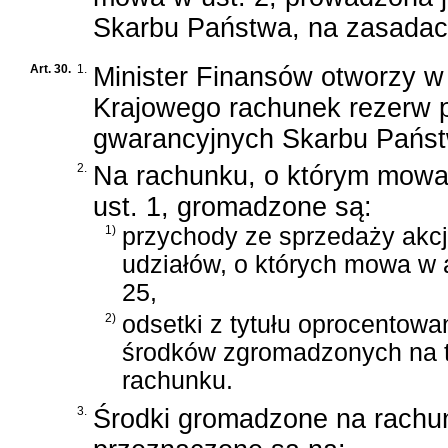
Skarbu Państwa, na zasadac
Art. 30.
1.
Minister Finansów otworzy 
Krajowego rachunek rezerw 
gwarancyjnych Skarbu Pańs
2.
Na rachunku, o którym mow
ust. 1, gromadzone są:
1)
przychody ze sprzedaży akcji
udziałów, o których mowa w a
25,
2)
odsetki z tytułu oprocentowa
środków zgromadzonych na 
rachunku.
3.
Środki gromadzone na rachun