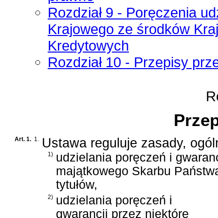
Rozdział 9 - Poręczenia u
Krajowego ze środków Kr
Kredytowych
Rozdział 10 - Przepisy prz
Ro
Przep
Art. 1.
1.
Ustawa reguluje zasady, ogóln
1)
udzielania poręczeń i gwaran
majątkowego Skarbu Państwa
tytułów,
2)
udzielania poręczeń i
gwarancji przez niektóre