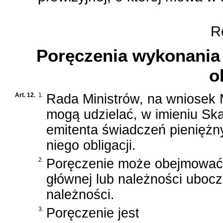
Ro
Poręczenia wykonania
o
Art. 12.
1.
Rada Ministrów, na wniosek M
mogą udzielać, w imieniu Sk
emitenta świadczeń pienięż
niego obligacji.
2.
Poręczenie może obejmować 
głównej lub należności ubocz
należności.
3.
Poręczenie jest