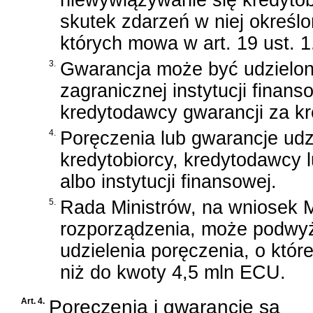
niewywiązywanie się kredytobi
skutek zdarzeń w niej określ
których mowa w art. 19 ust. 1
3.
Gwarancja może być udzielon
zagranicznej instytucji finanso
kredytodawcy gwarancji za kr
4.
Poręczenia lub gwarancje udz
kredytobiorcy, kredytodawcy 
albo instytucji finansowej.
5.
Rada Ministrów, na wniosek M
rozporządzenia, może podwy
udzielenia poręczenia, o które
niż do kwoty 4,5 mln ECU.
Art. 4.
Poręczenia i gwarancje są