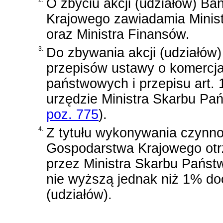
O zbyciu akcji (udziałów) B
Krajowego zawiadamia Minis
oraz Ministra Finansów.
3.
Do zbywania akcji (udziałów)
przepisów ustawy o komercjali
państwowych i przepisu
art.
urzędzie Ministra Skarbu Pa
poz. 775
)
.
4.
Z tytułu wykonywania czynno
Gospodarstwa Krajowego otrz
przez Ministra Skarbu Państ
nie wyższą jednak niż 1% do
(udziałów).