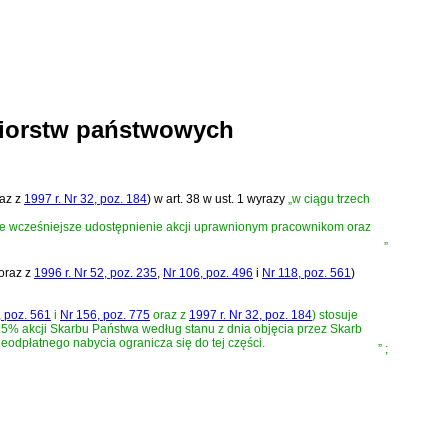
ębiorstw państwowych
az z
1997 r. Nr 32, poz. 184
)
w art. 38 w ust. 1 wyrazy
„w ciągu trzech
jące wcześniejsze udostępnienie akcji uprawnionym pracownikom oraz
”
oraz z
1996 r. Nr 52, poz. 235
,
Nr 106, poz. 496
i
Nr 118, poz. 561
)
, poz. 561
i
Nr 156, poz. 775
oraz z
1997 r. Nr 32, poz. 184
)
stosuje
5% akcji Skarbu Państwa według stanu z dnia objęcia przez Skarb
eodpłatnego nabycia ogranicza się do tej części.
”
;