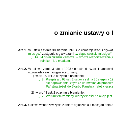
o zmianie ustawy o 
Art. 1.
W
ustawie z dnia 30 sierpnia 1996 r. o komercjalizacji i pryw
miesięcy”
zastępuje się wyrazami
„w ciągu sześciu miesięcy”
,
„
1a.
Minister Skarbu Państwa, w drodze rozporządzenia, 
rolnikom lub rybakom.
Art. 2.
W
ustawie z dnia 3 lutego 1993 r. o restrukturyzacji finansow
wprowadza się następujące zmiany:
1)
w art. 20 ust. 8 otrzymuje brzmienie:
„
8.
Przepis
art. 63 ust. 2 ustawy z dnia 30 sierpnia 
się odpowiednio, z tym że uprawnionym pracown
Państwa, jeżeli do Skarbu Państwa należy jeszcze
2)
w art. 43 ust. 2 otrzymuje brzmienie:
„
2.
Warunkiem zamiany wierzytelności na akcje jest
Art. 3.
Ustawa wchodzi w życie z dniem ogłoszenia z mocą od dnia 8 