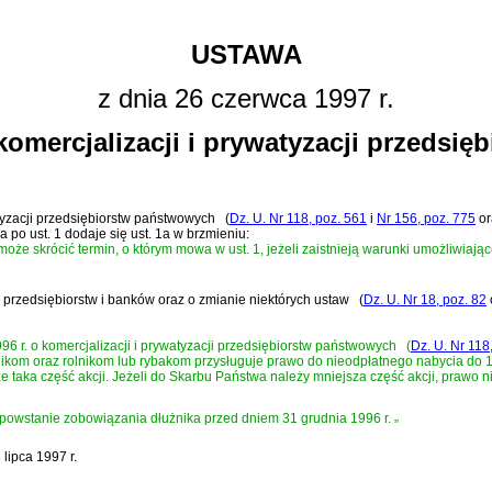
USTAWA
z dnia 26 czerwca 1997 r.
komercjalizacji i prywatyzacji przedsi
atyzacji przedsiębiorstw państwowych
(
Dz. U. Nr 118, poz. 561
i
Nr 156, poz. 775
or
 a po ust. 1 dodaje się ust. 1a w brzmieniu:
może skrócić termin, o którym mowa w ust. 1, jeżeli zaistnieją warunki umożliwia
ej przedsiębiorstw i banków oraz o zmianie niektórych ustaw
(
Dz. U. Nr 18, poz. 82
1996 r. o komercjalizacji i prywatyzacji przedsiębiorstw państwowych
(
Dz. U. Nr 118
ikom oraz rolnikom lub rybakom przysługuje prawo do nieodpłatnego nabycia do 1
 taka część akcji. Jeżeli do Skarbu Państwa należy mniejsza część akcji, prawo ni
 powstanie zobowiązania dłużnika przed dniem 31 grudnia 1996 r.
”
lipca 1997 r.