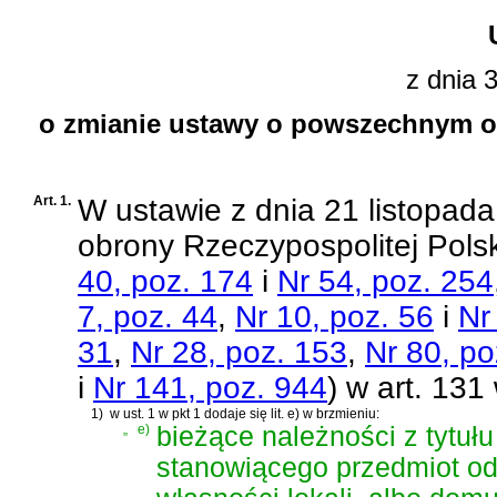
z dnia 
o zmianie ustawy o powszechnym ob
Art. 1.
W
ustawie z dnia 21 listopa
obrony Rzeczypospolitej Polsk
40, poz. 174
i
Nr 54, poz. 254
7, poz. 44
,
Nr 10, poz. 56
i
Nr
31
,
Nr 28, poz. 153
,
Nr 80, po
i
Nr 141, poz. 944
)
w art. 131
1)
w ust. 1 w pkt 1 dodaje się lit. e) w brzmieniu:
„
e)
bieżące należności z tytuł
stanowiącego przedmiot od