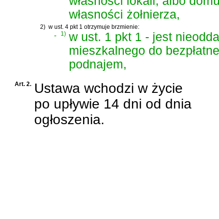
własności lokali, albo do
własności żołnierza,
2)
w ust. 4 pkt 1 otrzymuje brzmienie:
„
1)
w ust. 1 pkt 1 - jest nieod
mieszkalnego do bezpłatne
podnajem,
Art. 2.
Ustawa wchodzi w życie
po upływie 14 dni od dnia
ogłoszenia.