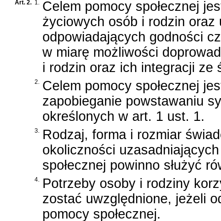
Art. 2.
1.
Celem pomocy społecznej jes
życiowych osób i rodzin oraz
odpowiadających godności c
w miarę możliwości doprowad
i rodzin oraz ich integracji z
2.
Celem pomocy społecznej jes
zapobieganie powstawaniu sy
określonych w art. 1 ust. 1.
3.
Rodzaj, forma i rozmiar świa
okoliczności uzasadniającyc
społecznej powinno służyć ró
4.
Potrzeby osoby i rodziny kor
zostać uwzględnione, jeżeli 
pomocy społecznej.