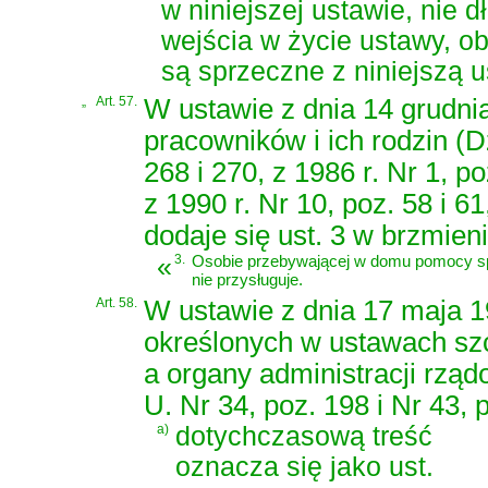
w niniejszej ustawie, nie 
wejścia w życie ustawy, o
są sprzeczne z niniejszą 
„
Art. 57.
W ustawie z dnia 14 grudni
pracowników i ich rodzin (Dz
268 i 270, z 1986 r. Nr 1, po
z 1990 r. Nr 10, poz. 58 i 61
dodaje się ust. 3 w brzmieni
«
3.
Osobie przebywającej w domu pomocy sp
nie przysługuje.
Art. 58.
W ustawie z dnia 17 maja 19
określonych w ustawach sz
a organy administracji rząd
U. Nr 34, poz. 198 i Nr 43, p
a)
dotychczasową treść
oznacza się jako ust.