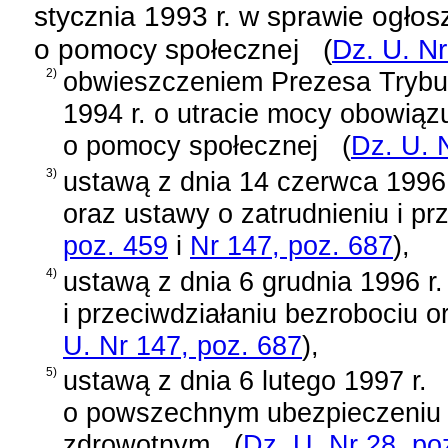
stycznia 1993 r. w sprawie ogłos
o pomocy społecznej
(
Dz. U. Nr
2)
obwieszczeniem Prezesa Trybun
1994 r. o utracie mocy obowiązu
o pomocy społecznej
(
Dz. U. 
3)
ustawą z dnia 14 czerwca 1996
oraz ustawy o zatrudnieniu i pr
poz. 459
i
Nr 147, poz. 687
)
,
4)
ustawą z dnia 6 grudnia 1996 r.
i przeciwdziałaniu bezrobociu o
U. Nr 147, poz. 687
)
,
5)
ustawą z dnia 6 lutego 1997 r.
o powszechnym ubezpieczeniu
zdrowotnym
(
Dz. U. Nr 28, po