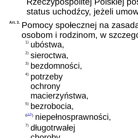
Rzeczypospolitej Polskiej po
status uchodźcy, jeżeli umo
Art. 3.
Pomocy społecznej na zasadac
osobom i rodzinom, w szczeg
1)
ubóstwa,
2)
sieroctwa,
3)
bezdomności,
4)
potrzeby
ochrony
macierzyństwa,
5)
bezrobocia,
12)
niepełnosprawności,
6
)
7)
długotrwałej
choroby,