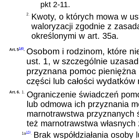
pkt 2-11.
2.
Kwoty, o których mowa w ust
waloryzacji zgodnie z zasad
określonymi w art. 35a.
14)
Osobom i rodzinom, które ni
Art. 5
.
ust. 1, w szczególnie uzas
przyznana pomoc pieniężna 
części lub całości wydatków 
Art. 6.
1.
Ograniczenie świadczeń pom
lub odmowa ich przyznania mo
marnotrawstwa przyznanych ś
też marnotrawstwa własnych 
15)
Brak współdziałania osoby 
1a
.