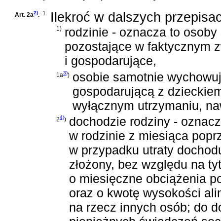
2)
1.
Ilekroć w dalszych przepisa
Art. 2a
.
1)
rodzinie - oznacza to osob
pozostające w faktycznym 
i gospodarujące,
3)
osobie samotnie wychowuj
1a
)
gospodarującą z dzieckiem 
wyłącznym utrzymaniu, nawe
4)
dochodzie rodziny - ozna
2
)
w rodzinie z miesiąca popr
w przypadku utraty dochodu
złożony, bez względu na tyt
o miesięczne obciążenia 
oraz o kwotę wysokości al
na rzecz innych osób; do 