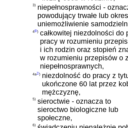
3)
niepełnosprawności - oznacz
powodujący trwałe lub okres
uniemożliwienie samodzielne
6)
całkowitej niezdolności do 
4
)
pracy w rozumieniu przepi
i ich rodzin oraz stopień 
w rozumieniu przepisów o z
niepełnosprawnych,
7)
niezdolność do pracy z tyt
4a
)
ukończone 60 lat przez kobi
mężczyznę,
5)
sieroctwie - oznacza to
sieroctwo biologiczne lub
społeczne,
6)
świadczeniu nienależnie po