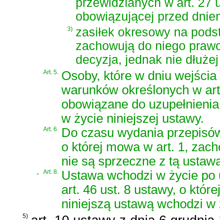
przewidzianych w art. 27 u
obowiązującej przed dniem
3)
zasiłek okresowy na podsta
zachowują do niego prawo
decyzja, jednak nie dłużej
Art. 5.
Osoby, które w dniu wejścia 
warunków określonych w art.
obowiązane do uzupełnienia k
w życie niniejszej ustawy.
Art. 6.
Do czasu wydania przepisó
o której mowa w art. 1, zac
nie są sprzeczne z tą ustaw
„
Art. 8.
Ustawa wchodzi w życie po u
art. 46 ust. 8 ustawy, o któ
niniejszą ustawą wchodzi w 
5)