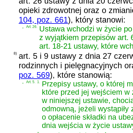
art. 26 ustawy z dnia 20 czerw
opieki zdrowotnej oraz o zmian
104, poz. 661
)
, który stanowi:
„
Art. 26.
Ustawa wchodzi w życie po 
z wyjątkiem przepisów art. 
art. 18-21 ustawy, które wc
8)
art. 5 i 9 ustawy z dnia 27 cze
rodzinnych i pielęgnacyjnych o
poz. 569
)
, które stanowią:
„
Art. 5.
1.
Przepisy ustawy, o której 
które przed jej wejściem w 
w niniejszej ustawie, choc
odmowną, jeżeli wystąpiły 
o opłacenie składki na ube
dnia wejścia w życie ustaw