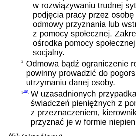
w rozwiązywaniu trudnej sy
podjęcia pracy przez osob
odmowy przyznania lub wst
z pomocy społecznej. Zakres
ośrodka pomocy społecznej
socjalny.
2.
Odmowa bądź ograniczenie ro
powinny prowadzić do pogors
utrzymaniu danej osoby.
16)
W uzasadnionych przypadkac
3
.
świadczeń pieniężnych z po
z przeznaczeniem, kierowni
przyznać je w formie niepien
Art. 7.