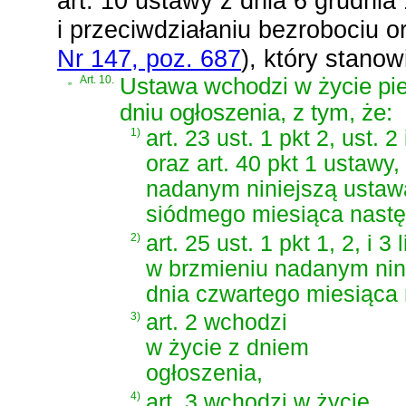
art. 10 ustawy z dnia 6 grudnia
i przeciwdziałaniu bezrobociu o
Nr 147, poz. 687
)
, który stanow
„
Art. 10.
Ustawa wchodzi w życie pi
dniu ogłoszenia, z tym, że:
1)
art. 23 ust. 1 pkt 2, ust. 2 
oraz art. 40 pkt 1 ustawy,
nadanym niniejszą ustaw
siódmego miesiąca nastę
2)
art. 25 ust. 1 pkt 1, 2, i 3
w brzmieniu nadanym nin
dnia czwartego miesiąca 
3)
art. 2 wchodzi
w życie z dniem
ogłoszenia,
4)
art. 3 wchodzi w życie