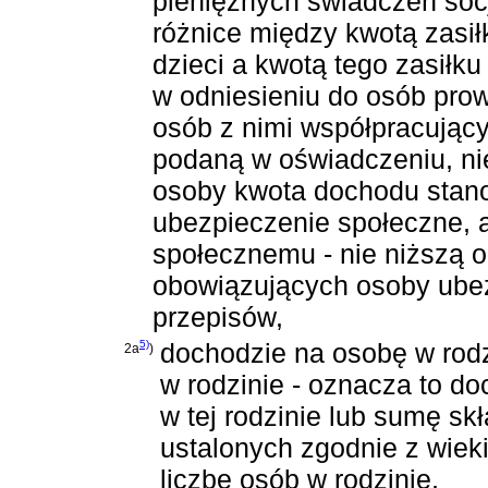
pieniężnych świadczeń soc
różnice między kwotą zasił
dzieci a kwotą tego zasiłku
w odniesieniu do osób pro
osób z nimi współpracując
podaną w oświadczeniu, nie
osoby kwota dochodu stan
ubezpieczenie społeczne, a
społecznemu - nie niższą 
obowiązujących osoby ube
przepisów,
5)
dochodzie na osobę w rod
2a
)
w rodzinie - oznacza to do
w tej rodzinie lub sumę skł
ustalonych zgodnie z wieki
liczbę osób w rodzinie,