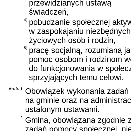
przewidzianych ustawą
świadczeń,
4)
pobudzanie społecznej akty
w zaspokajaniu niezbędnych
życiowych osób i rodzin,
5)
pracę socjalną, rozumianą j
pomoc osobom i rodzinom we
do funkcjonowania w społec
sprzyjających temu celowi.
Art. 9.
1.
Obowiązek wykonania zadań 
na gminie oraz na administrac
ustalonym ustawami.
2.
Gmina, obowiązana zgodnie 
zadań pomocy społecznej, n