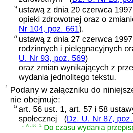
6)
ustawą z dnia 20 czerwca 1997 
opieki zdrowotnej oraz o zmian
Nr 104, poz. 661
)
,
7)
ustawą z dnia 27 czerwca 1997 
rodzinnych i pielęgnacyjnych o
U. Nr 93, poz. 569
)
oraz zmian wynikających z prz
wydania jednolitego tekstu.
2.
Podany w załączniku do niniejsz
nie obejmuje:
1)
art. 56 ust. 1, art. 57 i 58 ust
społecznej
(
Dz. U. Nr 87, poz
„
Art. 56.
1.
Do czasu wydania przepi