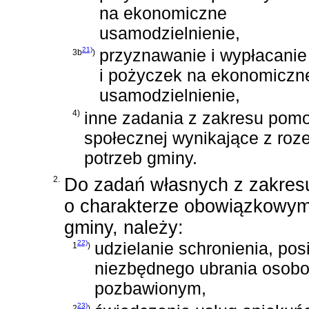
na ekonomiczne
usamodzielnienie,
21)
przyznawanie i wypłacanie
3b
)
i pożyczek na ekonomiczn
usamodzielnienie,
4)
inne zadania z zakresu pom
społecznej wynikające z ro
potrzeb gminy.
2.
Do zadań własnych z zakres
o charakterze obowiązkowym
gminy, należy:
22)
udzielanie schronienia, posi
1
)
niezbędnego ubrania osob
pozbawionym,
23)
2
)