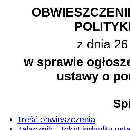
OBWIESZCZENIE
POLITYK
z dnia 26
w sprawie ogłosze
ustawy o po
Spi
Treść obwieszczenia
Załącznik - Tekst jednolity us