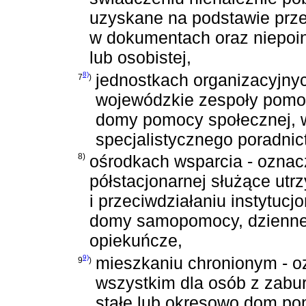
uzyskane na podstawie prze
w dokumentach oraz niepoin
lub osobistej,
8)
jednostkach organizacyjny
7
)
wojewódzkie zespoły pomoc
domy pomocy społecznej, w
specjalistycznego poradnic
8)
ośrodkach wsparcia - ozna
półstacjonarnej służące utr
i przeciwdziałaniu instytucj
domy samopomocy, dzienne 
opiekuńcze,
9)
mieszkaniu chronionym - o
9
)
wszystkim dla osób z zabu
stałe lub okresowo dom pom