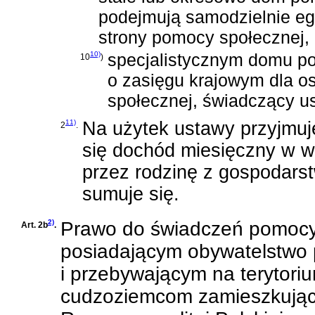
podejmują samodzielnie eg
strony pomocy społecznej,
10)
specjalistycznym domu po
10
)
o zasięgu krajowym dla os
społecznej, świadczący u
11)
Na użytek ustawy przyjmuje
2
.
się dochód miesięczny w w
przez rodzinę z gospodarst
sumuje się.
2)
Prawo do świadczeń pomocy
Art. 2b
.
posiadającym obywatelstwo 
i przebywającym na terytoriu
cudzoziemcom zamieszkujący