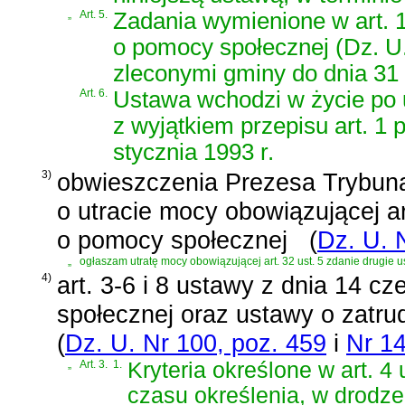
„
Art. 5.
Zadania wymienione w art. 11
o pomocy społecznej (Dz. U.
zleconymi gminy do dnia 31 
Art. 6.
Ustawa wchodzi w życie po u
z wyjątkiem przepisu art. 1 
stycznia 1993 r.
3)
obwieszczenia Prezesa Trybunał
o utracie mocy obowiązującej ar
o pomocy społecznej
(
Dz. U. 
„
ogłaszam utratę mocy obowiązującej art. 32 ust. 5 zdanie drugie us
4)
art. 3-6 i 8 ustawy z dnia 14 c
społecznej oraz ustawy o zatrud
(
Dz. U. Nr 100, poz. 459
i
Nr 14
„
Art. 3.
1.
Kryteria określone w art. 4 
czasu określenia, w drodze