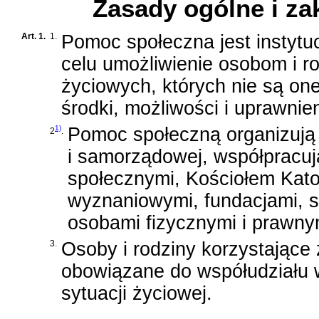
Zasady ogólne i z
Art. 1.
1.
Pomoc społeczna jest instytuc
celu umożliwienie osobom i r
życiowych, których nie są on
środki, możliwości i uprawnien
1)
Pomoc społeczną organizują 
2
.
i samorządowej, współpracuj
społecznymi, Kościołem Katol
wyznaniowymi, fundacjami, 
osobami fizycznymi i prawny
3.
Osoby i rodziny korzystające
obowiązane do współudziału w
sytuacji życiowej.