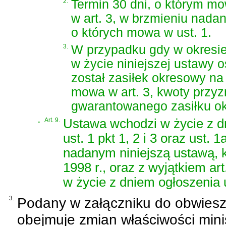
2.
Termin 30 dni, o którym mo
w art. 3, w brzmieniu nada
o których mowa w ust. 1.
3.
W przypadku gdy w okresie 
w życie niniejszej ustawy 
został zasiłek okresowy na 
mowa w art. 3, kwoty przyz
gwarantowanego zasiłku ok
„
Art. 9.
Ustawa wchodzi w życie z dn
ust. 1 pkt 1, 2 i 3 oraz ust.
nadanym niniejszą ustawą, k
1998 r., oraz z wyjątkiem art. 
w życie z dniem ogłoszenia 
3.
Podany w załączniku do obwieszc
obejmuje zmian właściwości min