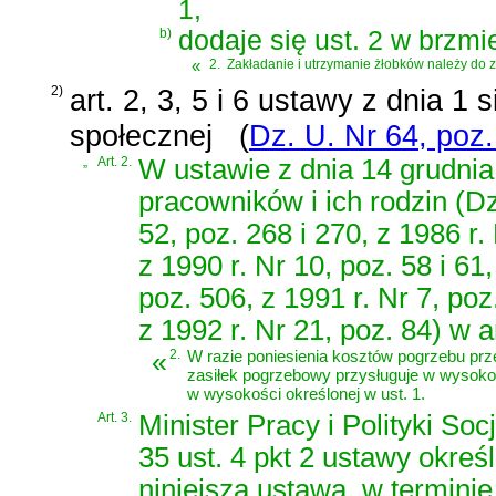
1,
b)
dodaje się ust. 2 w brzmi
«
2.
Zakładanie i utrzymanie żłobków należy do
2)
art. 2, 3, 5 i 6 ustawy z dnia 1
społecznej
(
Dz. U. Nr 64, poz
„
Art. 2.
W ustawie z dnia 14 grudnia
pracowników i ich rodzin (Dz.
52, poz. 268 i 270, z 1986 r. 
z 1990 r. Nr 10, poz. 58 i 61
poz. 506, z 1991 r. Nr 7, poz
z 1992 r. Nr 21, poz. 84) w a
«
2.
W razie poniesienia kosztów pogrzebu prz
zasiłek pogrzebowy przysługuje w wysoko
w wysokości określonej w ust. 1.
Art. 3.
Minister Pracy i Polityki So
35 ust. 4 pkt 2 ustawy okreś
niniejszą ustawą, w terminie