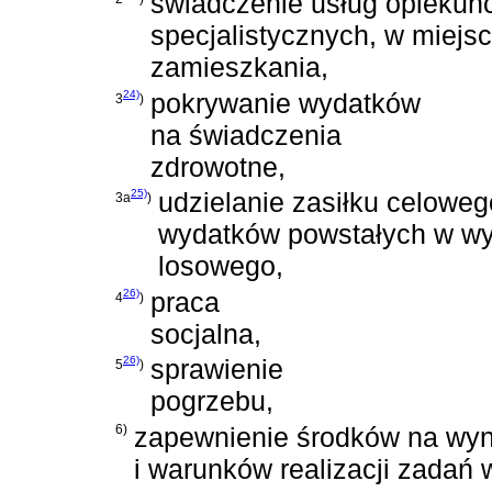
świadczenie usług opiekuń
specjalistycznych, w miejs
zamieszkania,
24)
pokrywanie wydatków
3
)
na świadczenia
zdrowotne,
25)
udzielanie zasiłku celoweg
3a
)
wydatków powstałych w wy
losowego,
26)
praca
4
)
socjalna,
26)
sprawienie
5
)
pogrzebu,
6)
zapewnienie środków na wyn
i warunków realizacji zadań 