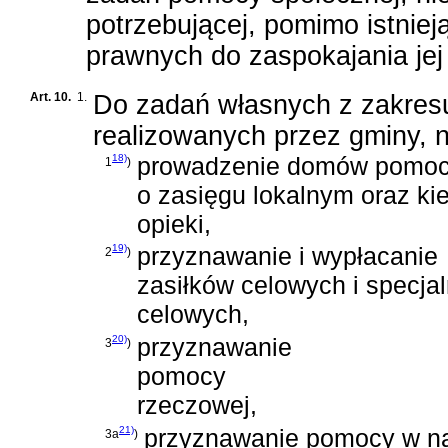
potrzebującej, pomimo istnie
prawnych do zaspokajania jej
Art. 10.
1.
Do zadań własnych z zakres
realizowanych przez gminy, n
18)
prowadzenie domów pomocy
1
)
o zasięgu lokalnym oraz k
opieki,
19)
przyznawanie i wypłacanie
2
)
zasiłków celowych i specja
celowych,
20)
przyznawanie
3
)
pomocy
rzeczowej,
21)
przyznawanie pomocy w na
3a
)