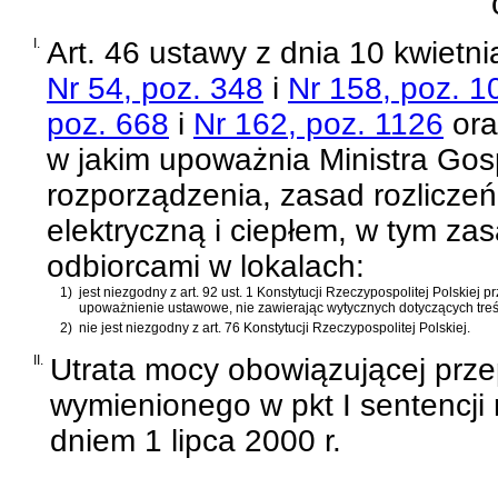
I.
Art. 46 ustawy z dnia 10 kwietn
Nr 54, poz. 348
i
Nr 158, poz. 1
poz. 668
i
Nr 162, poz. 1126
ora
w jakim upoważnia Ministra Gos
rozporządzenia, zasad rozlicze
elektryczną i ciepłem, w tym za
odbiorcami w lokalach:
1)
jest niezgodny z
art. 92 ust. 1 Konstytucji Rzeczypospolitej Polskiej
pr
upoważnienie ustawowe, nie zawierając wytycznych dotyczących tre
2)
nie jest niezgodny z
art. 76 Konstytucji Rzeczypospolitej Polskiej
.
II.
Utrata mocy obowiązującej prze
wymienionego w pkt I sentencji 
dniem 1 lipca 2000 r.