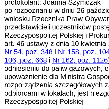
protokolant: Joanna Szymczak
po rozpoznaniu w dniu 26 paździe
wniosku Rzecznika Praw Obywat
przedstawicieli uczestników pos
Rzeczypospolitej Polskiej i Proku
art. 46 ustawy z dnia 10 kwietnia
Nr 54, poz. 348
i
Nr 158, poz. 10
106, poz. 668
i
Nr 162, poz. 1126
odniesieniu do paliw gazowych, ene
upoważnienie dla Ministra Gospo
rozporządzenia szczegółowych za
odbiorcami w lokalach, jest niez
Rzeczypospolitej Polskiej