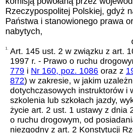
komisją powołaną przez wojewodę
Rzeczypospolitej Polskiej
, gdyż 
Państwa i stanowionego prawa o
nabytych,
1.
Art. 145 ust. 2 w związku z art. 
1997 r. - Prawo o ruchu drogow
779
i
Nr 160, poz. 1086
oraz z
1
872
)
w zakresie, w jakim uzale
dotychczasowych instruktorów i
szkolenia lub szkołach jazdy, wy
życie
art. 2 ust. 1 ustawy z dnia
o ruchu drogowym
, od posiadani
niezgodny z
art. 2 Konstytucji R