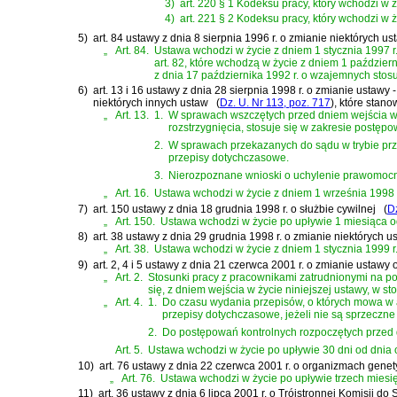
3)
art. 220 § 1 Kodeksu pracy, który wchodzi w 
4)
art. 221 § 2 Kodeksu pracy, który wchodzi w 
5)
art. 84 ustawy z dnia 8 sierpnia 1996 r. o zmianie niektórych 
„
Art. 84.
Ustawa wchodzi w życie z dniem 1 stycznia 1997 r., z wyjąt
art. 82, które wchodzą w życie z dniem 1 październ
z dnia 17 października 1992 r. o wzajemnych stos
6)
art. 13 i 16 ustawy z dnia 28 sierpnia 1998 r. o zmianie usta
niektórych innych ustaw
(
Dz. U. Nr 113, poz. 717
)
, które stano
„
Art. 13.
1.
W sprawach wszczętych przed dniem wejścia w ży
rozstrzygnięcia, stosuje się w zakresie postęp
2.
W sprawach przekazanych do sądu w trybie prze
przepisy dotychczasowe.
3.
Nierozpoznane wnioski o uchylenie prawomocne
„
Art. 16.
Ustawa wchodzi w życie z dniem 1 września 1998 
7)
art. 150 ustawy z dnia 18 grudnia 1998 r. o służbie cywilnej
(
Dz
„
Art. 150.
Ustawa wchodzi w życie po upływie 1 miesiąca o
8)
art. 38 ustawy z dnia 29 grudnia 1998 r. o zmianie niektórych
„
Art. 38.
Ustawa wchodzi w życie z dniem 1 stycznia 1999 r
9)
art. 2, 4 i 5 ustawy z dnia 21 czerwca 2001 r. o zmianie usta
„
Art. 2.
Stosunki pracy z pracownikami zatrudnionymi na pod
się, z dniem wejścia w życie niniejszej ustawy, w s
„
Art. 4.
1.
Do czasu wydania przepisów, o których mowa w art.
przepisy dotychczasowe, jeżeli nie są sprzeczne 
2.
Do postępowań kontrolnych rozpoczętych przed d
Art. 5.
Ustawa wchodzi w życie po upływie 30 dni od dnia 
10)
art. 76 ustawy z dnia 22 czerwca 2001 r. o organizmach gen
„
Art. 76.
Ustawa wchodzi w życie po upływie trzech miesięcy
11)
art. 36 ustawy z dnia 6 lipca 2001 r. o Trójstronnej Komisj