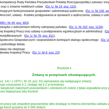
h kompetencji Rady Państwa Prezydentowi Polskiej Rzeczypospolitej Ludowej i 
 oraz o zmianie niektórych ustaw
(
Dz. U. Nr 24, poz. 110
)
,
rmujących funkcjonowanie gospodarki i administracji publicznej
(
Dz. U. Nr 106, p
wykroczeń, ustawy - Kodeks postępowania w sprawach o wykroczenia, ustawy o ustr
999 r. Nr 49, poz. 483
)
,
w związku z wdrożeniem reformy ustrojowej państwa
(
Dz. U. Nr 162, poz. 1126
)
,
ej Inspekcji Pracy oraz ustawy o postępowaniu egzekucyjnym w administracji
(
Dz
 zmodyfikowanych
(
Dz. U. Nr 76, poz. 811
)
,
raw Społeczno-Gospodarczych i wojewódzkich komisjach dialogu społecznego
(
Dz. U
jednolitego tekstu.
stawy nie obejmuje:
twowej Inspekcji Pracy
(
Dz. U. Nr 6, poz. 23
)
:
Rozdział 4
Zmiany w przepisach obowiązujących.
poz. 141 i z 1975 r. Nr 16, poz. 91) wprowadza się następujące zmiany:
muje oznaczenie § 1 i dodaje się § 2 w brzmieniu:
świadczeń należnych pracownikom i członkom ich rodzin z tytułu wypadków przy p
zes Najwyższej Izby Kontroli.
dem pracy lub zespołem pracowników albo działając w imieniu kierownika zakładu p
ega karze grzywny do 5 000 złotych.