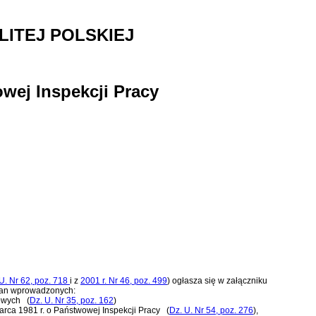
ITEJ POLSKIEJ
wej Inspekcji Pracy
U. Nr 62, poz. 718
i z
2001 r. Nr 46, poz. 499
)
ogłasza się w załączniku
ian wprowadzonych:
dowych
(
Dz. U. Nr 35, poz. 162
)
arca 1981 r. o Państwowej Inspekcji Pracy
(
Dz. U. Nr 54, poz. 276
)
,