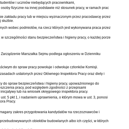
studentów i uczniów niebędących pracownikami,
osoby fizyczne na innej podstawie niż stosunek pracy, w ramach prac
enie zakładu pracy lub w miejscu wyznaczonym przez pracodawcę przez
 służbie.
lnych wobec podmiotów, na rzecz których jest wykonywana praca przez
 w szczególności stanu bezpieczeństwa i higieny pracy, o każdej porze
 3. Zarządzenie Marszałka Sejmu podlega ogłoszeniu w Dzienniku
ściwym do spraw pracy powołuje i odwołuje członków Komisji.
asadach ustalonych przez Głównego Inspektora Pracy oraz diety i
y do spraw bezpieczeństwa i higieny pracy, upoważnionego do
szczenia pracy, pod względem zgodności z przepisami
inicjatywy lub na wniosek okręgowego inspektora pracy.
t. 5 pkt 1, i nadaniem uprawnienia, o którym mowa w ust. 3, ponosi
ora Pracy.
wymagany zakres przygotowania kandydatów na rzeczoznawców i
przebudowywanych obiektów budowlanych albo ich części, w których