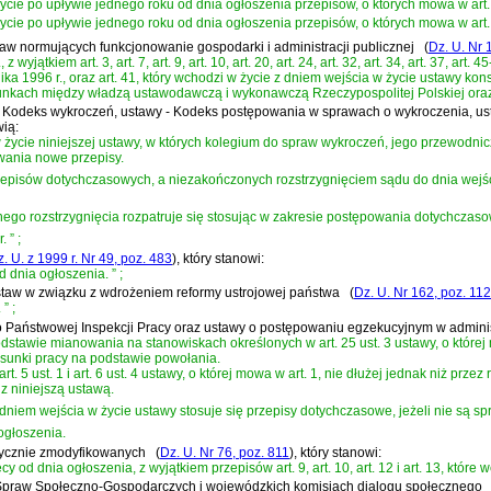
życie po upływie jednego roku od dnia ogłoszenia przepisów, o których mowa w art
życie po upływie jednego roku od dnia ogłoszenia przepisów, o których mowa w art
ustaw normujących funkcjonowanie gospodarki i administracji publicznej
(
Dz. U. Nr 
kiem art. 3, art. 7, art. 9, art. 10, art. 20, art. 24, art. 32, art. 34, art. 37, art. 45-47, 
ika 1996 r., oraz art. 41, który wchodzi w życie z dniem wejścia w życie ustawy kon
unkach między władzą ustawodawczą i wykonawczą Rzeczypospolitej Polskiej oraz o
wy - Kodeks wykroczeń, ustawy - Kodeks postępowania w sprawach o wykroczenia, us
wią:
cie niniejszej ustawy, w których kolegium do spraw wykroczeń, jego przewodnicząc
owania nowe przepisy.
pisów dotychczasowych, a niezakończonych rozstrzygnięciem sądu do dnia wejścia
go rozstrzygnięcia rozpatruje się stosując w zakresie postępowania dotychczaso
r.
”
;
. U. z 1999 r. Nr 49, poz. 483
)
, który stanowi:
d dnia ogłoszenia.
”
;
 ustaw w związku z wdrożeniem reformy ustrojowej państwa
(
Dz. U. Nr 162, poz. 11
.
”
;
wy o Państwowej Inspekcji Pracy oraz ustawy o postępowaniu egzekucyjnym w adminis
stawie mianowania na stanowiskach określonych w art. 25 ust. 3 ustawy, o której
tosunki pracy na podstawie powołania.
 5 ust. 1 i art. 6 ust. 4 ustawy, o której mowa w art. 1, nie dłużej jednak niż prze
z niniejszą ustawą.
niem wejścia w życie ustawy stosuje się przepisy dotychczasowe, jeżeli nie są sp
ogłoszenia.
etycznie zmodyfikowanych
(
Dz. U. Nr 76, poz. 811
)
, który stanowi:
 od dnia ogłoszenia, z wyjątkiem przepisów art. 9, art. 10, art. 12 i art. 13, któr
i do Spraw Społeczno-Gospodarczych i wojewódzkich komisjach dialogu społecznego