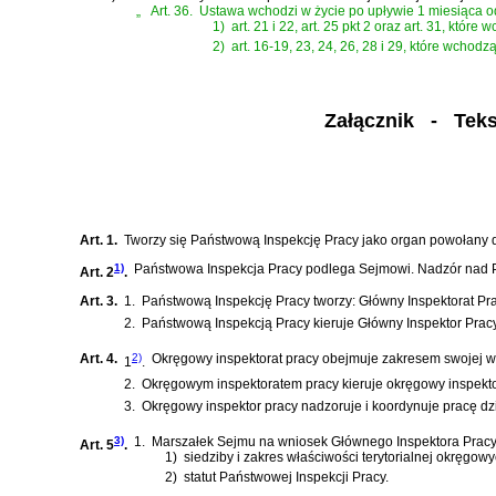
„
Art. 36.
Ustawa wchodzi w życie po upływie 1 miesiąca od
1)
art. 21 i 22, art. 25 pkt 2 oraz art. 31, kt
2)
art. 16-19, 23, 24, 26, 28 i 29, które wchodz
Załącznik
- Tekst 
Art. 1.
Tworzy się Państwową Inspekcję Pracy jako organ powołany do
1)
Państwowa Inspekcja Pracy podlega Sejmowi. Nadzór nad P
Art. 2
.
Art. 3.
1.
Państwową Inspekcję Pracy tworzy: Główny Inspektorat Prac
2.
Państwową Inspekcją Pracy kieruje Główny Inspektor Prac
Art. 4.
2)
Okręgowy inspektorat pracy obejmuje zakresem swojej wł
1
.
2.
Okręgowym inspektoratem pracy kieruje okręgowy inspekt
3.
Okręgowy inspektor pracy nadzoruje i koordynuje pracę dz
3)
1.
Marszałek Sejmu na wniosek Głównego Inspektora Pracy 
Art. 5
.
1)
siedziby i zakres właściwości terytorialnej okręgow
2)
statut Państwowej Inspekcji Pracy.