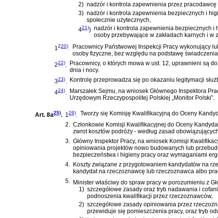
2)
nadzór i kontrola zapewnienia przez pracodawcę
3)
nadzór i kontrola zapewnienia bezpiecznych i hi
społecznie użytecznych,
21)
nadzór i kontrola zapewnienia bezpiecznych 
4
)
osoby przebywające w zakładach karnych i w z
2
20)
Pracownicy Państwowej Inspekcji Pracy wykonujący lu
1
.
osoby fizyczne, bez względu na podstawę świadczenia 
22)
Pracownicy, o których mowa w ust. 12, uprawnieni są do
2
.
dnia i nocy.
23)
Kontrolę przeprowadza się po okazaniu legitymacji służ
3
.
24)
Marszałek Sejmu, na wniosek Głównego Inspektora Pracy
4
.
Urzędowym Rzeczypospolitej Polskiej „Monitor Polski”.
25)
26)
Tworzy się Komisję Kwalifikacyjną do Oceny Kandy
Art. 8a
.
1
.
2.
Członkowie Komisji Kwalifikacyjnej do Oceny Kandyda
zwrot kosztów podróży - według zasad obowiązującyc
3.
Główny Inspektor Pracy, na wniosek Komisji Kwalifi
opiniowania projektów nowo budowanych lub przebudo
bezpieczeństwa i higieny pracy oraz wymaganiami erg
4.
Koszty związane z przygotowaniem kandydatów na rzec
kandydat na rzeczoznawcę lub rzeczoznawca albo prac
5.
Minister właściwy do spraw pracy w porozumieniu z Gł
1)
szczegółowe zasady oraz tryb nadawania i cofa
podnoszenia kwalifikacji przez rzeczoznawców,
2)
szczegółowe zasady opiniowania przez rzeczozn
przewiduje się pomieszczenia pracy, oraz tryb od