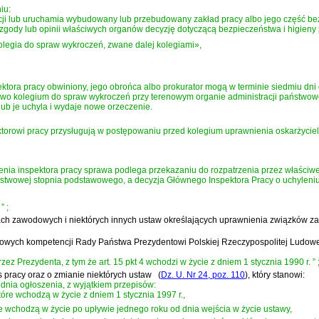
iu:
cji lub uruchamia wybudowany lub przebudowany zakład pracy albo jego część be
gody lub opinii właściwych organów decyzję dotyczącą bezpieczeństwa i higieny 
 kolegia do spraw wykroczeń, zwane dalej kolegiami»,
ktora pracy obwiniony, jego obrońca albo prokurator mogą w terminie siedmiu dni
wo kolegium do spraw wykroczeń przy terenowym organie administracji państwow
ub je uchyla i wydaje nowe orzeczenie.
orowi pracy przysługują w postępowaniu przed kolegium uprawnienia oskarżyciel
zenia inspektora pracy sprawa podlega przekazaniu do rozpatrzenia przez właści
ństwowej stopnia podstawowego, a decyzja Głównego Inspektora Pracy o uchyleniu
”
;
ązkach zawodowych i niektórych innych ustaw określających uprawnienia związków
zasowych kompetencji Rady Państwa Prezydentowi Polskiej Rzeczypospolitej Ludo
ez Prezydenta, z tym że art. 15 pkt 4 wchodzi w życie z dniem 1 stycznia 1990 r.
”
ks pracy oraz o zmianie niektórych ustaw
(
Dz. U. Nr 24, poz. 110
)
, który stanowi:
dnia ogłoszenia, z wyjątkiem przepisów:
óre wchodzą w życie z dniem 1 stycznia 1997 r.,
re wchodzą w życie po upływie jednego roku od dnia wejścia w życie ustawy,