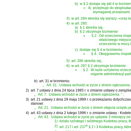
b)
w § 2 dodaje się pkt 4 w brzmien
«
4)
przejmuje do eksploata
wymaganej przepisami z
3)
w art. 284 skreśla się wyrazy: «oraz
4)
w art. 285:
a)
§ 1 skreśla się,
b)
§ 2 otrzymuje brzmienie:
«
§ 2.
Od orzeczenia inspe
właściwego miejsco
orzeczenie w mocy l
c)
dodaje się § 4 w brzmieniu:
«
§ 4.
Okręgowemu inspekt
5)
art. 286 skreśla się,
6)
w art. 287 § 2 otrzymuje brzmienie:
«
§ 2.
W razie uchylenia orzec
organie administracji pa
b)
art. 31 w brzmieniu:
„
Art. 31.
Ustawa wchodzi w życie z dniem ogłoszenia.
2)
art. 7 ustawy z dnia 24 lipca 1985 r. o zmianie ustawy o zwi
„
Art. 7.
Ustawa wchodzi w życie z dniem ogłoszenia.
”
;
3)
art. 21 ustawy z dnia 29 maja 1989 r. o przekazaniu dotychc
stanowi:
„
Art. 21.
Ustawa wchodzi w życie z dniem objęcia urzędu prz
4)
art. 43 ustawy z dnia 2 lutego 1996 r. o zmianie ustawy - Kode
„
Art. 43.
Ustawa wchodzi w życie po upływie 3 miesięcy od 
1)
działu szóstego i siódmego Kodeksu pracy, kt
2)
6
art. 217 i art. 237
§ 2 i 3 Kodeksu pracy, któ