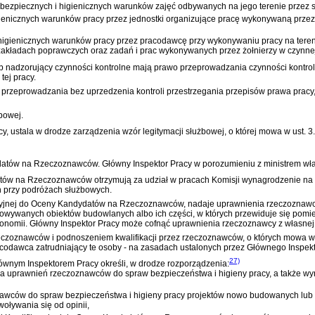
 bezpiecznych i higienicznych warunków zajęć odbywanych na jego terenie przez 
gienicznych warunków pracy przez jednostki organizujące pracę wykonywaną przez 
i higienicznych warunków pracy przez pracodawcę przy wykonywaniu pracy na ter
akładach poprawczych oraz zadań i prac wykonywanych przez żołnierzy w czynnej
b nadzorujący czynności kontrolne mają prawo przeprowadzania czynności kontro
tej pracy.
 przeprowadzania bez uprzedzenia kontroli przestrzegania przepisów prawa pracy,
bowej.
, ustala w drodze zarządzenia wzór legitymacji służbowej, o której mowa w ust.
datów na Rzeczoznawców. Główny Inspektor Pracy w porozumieniu z ministrem wła
tów na Rzeczoznawców otrzymują za udział w pracach Komisji wynagrodzenie na z
h przy podróżach służbowych.
kacyjnej do Oceny Kandydatów na Rzeczoznawców, nadaje uprawnienia rzeczoznawc
wywanych obiektów budowlanych albo ich części, w których przewiduje się pomie
onomii. Główny Inspektor Pracy może cofnąć uprawnienia rzeczoznawcy z własnej 
zoznawców i podnoszeniem kwalifikacji przez rzeczoznawców, o których mowa w us
odawca zatrudniający te osoby - na zasadach ustalonych przez Głównego Inspekt
27)
ównym Inspektorem Pracy określi, w drodze rozporządzenia:
nia uprawnień rzeczoznawców do spraw bezpieczeństwa i higieny pracy, a także 
awców do spraw bezpieczeństwa i higieny pracy projektów nowo budowanych lub 
woływania się od opinii,