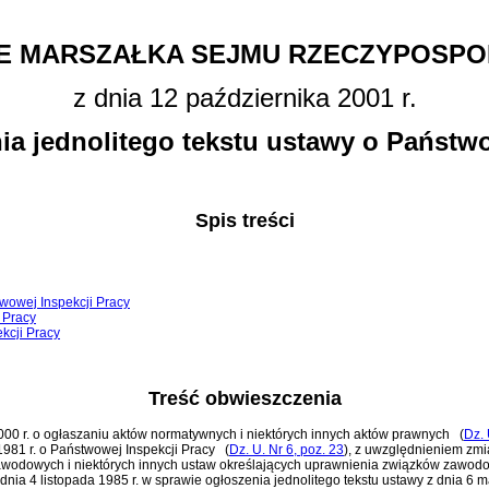
E MARSZAŁKA SEJMU RZECZYPOSPOL
z dnia 12 października 2001 r.
ia jednolitego tekstu ustawy o Państwo
Spis treści
twowej Inspekcji Pracy
 Pracy
kcji Pracy
Treść obwieszczenia
 2000 r. o ogłaszaniu aktów normatywnych i niektórych innych aktów prawnych
(
Dz. 
1981 r. o Państwowej Inspekcji Pracy
(
Dz. U. Nr 6, poz. 23
)
, z uwzględnieniem zm
 zawodowych i niektórych innych ustaw określających uprawnienia związków zawo
a 4 listopada 1985 r. w sprawie ogłoszenia jednolitego tekstu ustawy z dnia 6 m