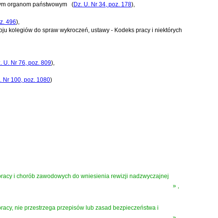
innym organom państwowym
(
Dz. U. Nr 34, poz. 178
)
,
oz. 496
)
,
oju kolegiów do spraw wykroczeń, ustawy - Kodeks pracy i niektórych
. U. Nr 76, poz. 809
)
,
. Nr 100, poz. 1080
)
racy i chorób zawodowych do wniesienia rewizji nadzwyczajnej
»
,
racy, nie przestrzega przepisów lub zasad bezpieczeństwa i
»
,