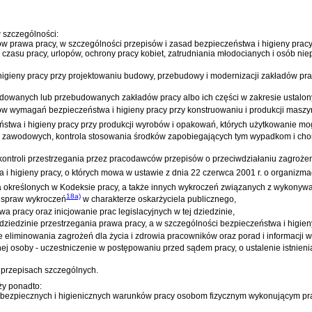
 szczególności:
ów prawa pracy, w szczególności przepisów i zasad bezpieczeństwa i higieny pracy
 czasu pracy, urlopów, ochrony pracy kobiet, zatrudniania młodocianych i osób n
 higieny pracy przy projektowaniu budowy, przebudowy i modernizacji zakładów pr
dowanych lub przebudowanych zakładów pracy albo ich części w zakresie ustalon
ów wymagań bezpieczeństwa i higieny pracy przy konstruowaniu i produkcji maszyn
ństwa i higieny pracy przy produkcji wyrobów i opakowań, których użytkowanie mo
b zawodowych, kontrola stosowania środków zapobiegających tym wypadkom i chor
kontroli przestrzegania przez pracodawców przepisów o przeciwdziałaniu zagroże
 i higieny pracy, o których mowa w
ustawie z dnia 22 czerwca 2001 r. o organiz
a określonych w
Kodeksie pracy
, a także innych wykroczeń związanych z wykonywa
18a)
 spraw wykroczeń
w charakterze oskarżyciela publicznego,
 pracy oraz inicjowanie prac legislacyjnych w tej dziedzinie,
ziedzinie przestrzegania prawa pracy, a w szczególności bezpieczeństwa i higien
ie eliminowania zagrożeń dla życia i zdrowia pracowników oraz porad i informacji 
 osoby - uczestniczenie w postępowaniu przed sądem pracy, o ustalenie istnienia 
 przepisach szczególnych.
ży ponadto:
 bezpiecznych i higienicznych warunków pracy osobom fizycznym wykonującym prac