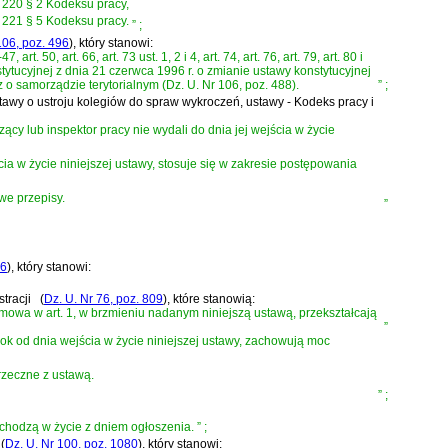
. 220 § 2 Kodeksu pracy,
. 221 § 5 Kodeksu pracy.
”
;
106, poz. 496
)
, który stanowi:
art. 50, art. 66, art. 73 ust. 1, 2 i 4, art. 74, art. 76, art. 79, art. 80 i
stytucyjnej z dnia 21 czerwca 1996 r. o zmianie ustawy konstytucyjnej
 samorządzie terytorialnym (Dz. U. Nr 106, poz. 488).
”
;
tawy o ustroju kolegiów do spraw wykroczeń, ustawy - Kodeks pracy i
y lub inspektor pracy nie wydali do dnia jej wejścia w życie
 w życie niniejszej ustawy, stosuje się w zakresie postępowania
we przepisy.
”
26
)
, który stanowi:
tracji
(
Dz. U. Nr 76, poz. 809
)
, które stanowią:
 mowa w art. 1, w brzmieniu nadanym niniejszą ustawą, przekształcają
”
z rok od dnia wejścia w życie niniejszej ustawy, zachowują moc
rzeczne z ustawą.
”
;
e wchodzą w życie z dniem ogłoszenia.
”
;
(
Dz. U. Nr 100, poz. 1080
)
, który stanowi: