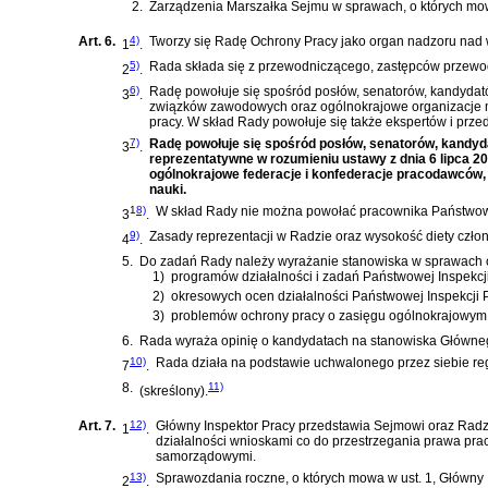
2.
Zarządzenia Marszałka Sejmu w sprawach, o których mowa
Art. 6.
4)
Tworzy się Radę Ochrony Pracy jako organ nadzoru nad w
1
.
5)
Rada składa się z przewodniczącego, zastępców przewodn
2
.
6)
Radę powołuje się spośród posłów, senatorów, kandydat
3
.
związków zawodowych oraz ogólnokrajowe organizacje mi
pracy. W skład Rady powołuje się także ekspertów i przed
7)
Radę powołuje się spośród posłów, senatorów, kandyd
3
.
reprezentatywne w rozumieniu
ustawy z dnia 6 lipca 
ogólnokrajowe federacje i konfederacje pracodawców, 
nauki.
1
8)
W skład Rady nie można powołać pracownika Państwowej 
3
.
9)
Zasady reprezentacji w Radzie oraz wysokość diety czło
4
.
5.
Do zadań Rady należy wyrażanie stanowiska w sprawach ob
1)
programów działalności i zadań Państwowej Inspekcji
2)
okresowych ocen działalności Państwowej Inspekcji 
3)
problemów ochrony pracy o zasięgu ogólnokrajowym
6.
Rada wyraża opinię o kandydatach na stanowiska Głównego
10)
Rada działa na podstawie uchwalonego przez siebie re
7
.
8.
11)
(skreślony).
Art. 7.
12)
Główny Inspektor Pracy przedstawia Sejmowi oraz Radzie
1
.
działalności wnioskami co do przestrzegania prawa pra
samorządowymi.
13)
Sprawozdania roczne, o których mowa w ust. 1, Główny 
2
.