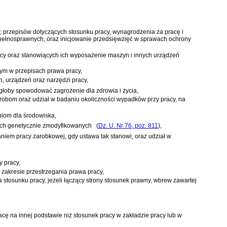
, przepisów dotyczących stosunku pracy, wynagrodzenia za pracę i
iepełnosprawnych, oraz inicjowanie przedsięwzięć w sprawach ochrony
acy oraz stanowiących ich wyposażenie maszyn i innych urządzeń
ym w przepisach prawa pracy,
, urządzeń oraz narzędzi pracy,
głoby spowodować zagrożenie dla zdrowia i życia,
obom oraz udział w badaniu okoliczności wypadków przy pracy, na
niom dla środowiska,
mach genetycznie zmodyfikowanych
(
Dz. U. Nr 76, poz. 811
)
,
niem pracy zarobkowej, gdy ustawa tak stanowi, oraz udział w
y pracy,
w zakresie przestrzegania prawa pracy,
stosunku pracy, jeżeli łączący strony stosunek prawny, wbrew zawartej
ę na innej podstawie niż stosunek pracy w zakładzie pracy lub w