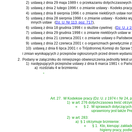
2)
ustawą z dnia 29 maja 1989 r. o przekazaniu dotychczasowyc
3)
ustawą z dnia 2 lutego 1996 r. o zmianie ustawy - Kodeks pracy
4)
ustawą z dnia 8 sierpnia 1996 r. o zmianie niektórych ustaw no
5)
ustawą z dnia 28 sierpnia 1998 r. o zmianie ustawy - Kodeks 
innych ustaw
(
Dz. U. Nr 113, poz. 717
)
,
6)
ustawą z dnia 18 grudnia 1998 r. o służbie cywilnej
(
Dz. U. z 1
7)
ustawą z dnia 29 grudnia 1998 r. o zmianie niektórych ustaw 
8)
ustawą z dnia 21 czerwca 2001 r. o zmianie ustawy o Państwow
9)
ustawą z dnia 22 czerwca 2001 r. o organizmach genetycznie
10)
ustawą z dnia 6 lipca 2001 r. o Trójstronnej Komisji do Sp
i zmian wynikających z przepisów ogłoszonych przed dniem wydania 
2.
Podany w załączniku do niniejszego obwieszczenia jednolity tekst u
1)
następujących przepisów
ustawy z dnia 6 marca 1981 r. o Pańs
a)
rozdziału 4 w brzmieniu:
„
Art. 27.
W Kodeksie pracy (Dz. U. z 1974 r. Nr 24, 
1)
w art. 276 dotychczasowa treść otrzy
«
§ 2.
W sprawach dotyczących 
uprawniony jest także Pre
2)
w art. 283:
a)
§ 1 otrzymuje brzmienie:
«
§ 1.
Kto, kierując zakła
higieny pracy, podl