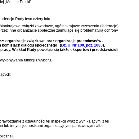
j „Monitor Polski”.
adencja Rady trwa cztery lata.
ólnokrajowe związki zawodowe, ogólnokrajowe zrzeszenia (federacje)
rzez inne organizacje społeczne zajmujące się problematyką ochrony
z: organizacje związkowe oraz organizacje pracodawców -
ch komisjach dialogu społecznego
(
Dz. U. Nr 100, poz. 1080
)
,
racy. W skład Rady powołuje się także ekspertów i przedstawicieli
 wykonywania funkcji z wyboru.
zących:
awozdanie z działalności tej Inspekcji wraz z wynikającymi z tej
ami lub innymi jednostkami organizacyjnymi państwowymi albo
licznej.