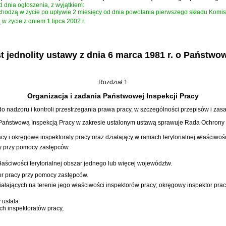
 dnia ogłoszenia, z wyjątkiem:
óre wchodzą w życie po upływie 2 miesięcy od dnia powołania pierwszego składu Komisj
ą w życie z dniem 1 lipca 2002 r.
jednolity ustawy z dnia 6 marca 1981 r. o Państwow
Rozdział 1
Organizacja i zadania Państwowej Inspekcji Pracy
 nadzoru i kontroli przestrzegania prawa pracy, w szczególności przepisów i zasa
aństwową Inspekcją Pracy w zakresie ustalonym ustawą sprawuje Rada Ochrony 
y i okręgowe inspektoraty pracy oraz działający w ramach terytorialnej właściwoś
y przy pomocy zastępców.
aściwości terytorialnej obszar jednego lub więcej województw.
or pracy przy pomocy zastępców.
iałających na terenie jego właściwości inspektorów pracy; okręgowy inspektor pr
ustala:
ych inspektoratów pracy,