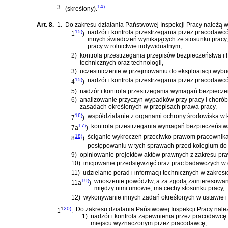
3.
14)
(skreślony).
Art. 8.
1.
Do zakresu działania Państwowej Inspekcji Pracy należą w
15)
nadzór i kontrola przestrzegania przez pracodawc
1
)
innych świadczeń wynikających ze stosunku pracy,
pracy w rolnictwie indywidualnym,
2)
kontrola przestrzegania przepisów bezpieczeństwa i
technicznych oraz technologii,
3)
uczestniczenie w przejmowaniu do eksploatacji wybu
15)
nadzór i kontrola przestrzegania przez pracodawc
4
)
5)
nadzór i kontrola przestrzegania wymagań bezpiecze
6)
analizowanie przyczyn wypadków przy pracy i choró
zasadach określonych w przepisach prawa pracy,
16)
współdziałanie z organami ochrony środowiska w 
7
)
17)
kontrola przestrzegania wymagań bezpieczeństwa
7a
)
18)
ściganie wykroczeń przeciwko prawom pracownik
8
)
postępowaniu w tych sprawach przed kolegium do
9)
opiniowanie projektów aktów prawnych z zakresu prawa
10)
inicjowanie przedsięwzięć oraz prac badawczych w d
11)
udzielanie porad i informacji technicznych w zakres
19)
wnoszenie powództw, a za zgodą zainteresowanej
11a
)
między nimi umowie, ma cechy stosunku pracy,
12)
wykonywanie innych zadań określonych w ustawie i
1
20)
Do zakresu działania Państwowej Inspekcji Pracy nale
1
.
1)
nadzór i kontrola zapewnienia przez pracodawcę
miejscu wyznaczonym przez pracodawcę,