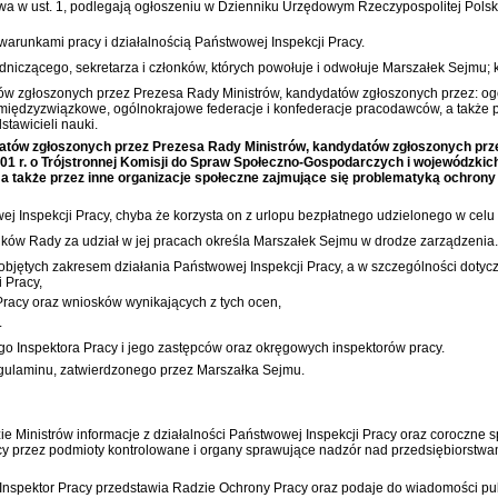
 w ust. 1, podlegają ogłoszeniu w Dzienniku Urzędowym Rzeczypospolitej Polskie
arunkami pracy i działalnością Państwowej Inspekcji Pracy.
iczącego, sekretarza i członków, których powołuje i odwołuje Marszałek Sejmu; k
ów zgłoszonych przez Prezesa Rady Ministrów, kandydatów zgłoszonych przez: og
ędzyzwiązkowe, ogólnokrajowe federacje i konfederacje pracodawców, a także p
stawicieli nauki.
atów zgłoszonych przez Prezesa Rady Ministrów, kandydatów zgłoszonych prze
2001 r. o Trójstronnej Komisji do Spraw Społeczno-Gospodarczych i wojewódzki
a także przez inne organizacje społeczne zajmujące się problematyką ochrony p
Inspekcji Pracy, chyba że korzysta on z urlopu bezpłatnego udzielonego w celu
nków Rady za udział w jej pracach określa Marszałek Sejmu w drodze zarządzenia.
jętych zakresem działania Państwowej Inspekcji Pracy, a w szczególności dotyc
 Pracy,
Pracy oraz wniosków wynikających z tych ocen,
.
 Inspektora Pracy i jego zastępców oraz okręgowych inspektorów pracy.
gulaminu, zatwierdzonego przez Marszałka Sejmu.
 Ministrów informacje z działalności Państwowej Inspekcji Pracy oraz coroczne spr
cy przez podmioty kontrolowane i organy sprawujące nadzór nad przedsiębiorstw
Inspektor Pracy przedstawia Radzie Ochrony Pracy oraz podaje do wiadomości pub