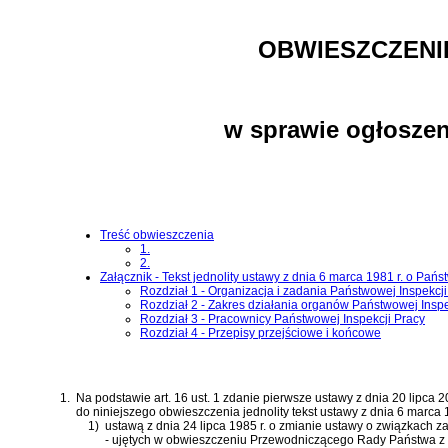
OBWIESZCZENI
w sprawie ogłoszen
Treść obwieszczenia
1.
2.
Załącznik - Tekst jednolity ustawy z dnia 6 marca 1981 r. o Pańs
Rozdział 1 - Organizacja i zadania Państwowej Inspekcji
Rozdział 2 - Zakres działania organów Państwowej Inspe
Rozdział 3 - Pracownicy Państwowej Inspekcji Pracy
Rozdział 4 - Przepisy przejściowe i końcowe
1.
Na podstawie
art. 16 ust. 1 zdanie pierwsze ustawy z dnia 20 lipca
do niniejszego obwieszczenia jednolity tekst
ustawy z dnia 6 marca 
1)
ustawą z dnia 24 lipca 1985 r. o zmianie ustawy o związkach
- ujętych w
obwieszczeniu Przewodniczącego Rady Państwa z dni