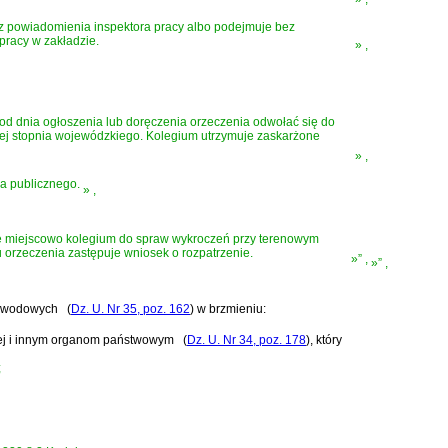
z powiadomienia inspektora pracy albo podejmuje bez
pracy w zakładzie.
»
,
 od dnia ogłoszenia lub doręczenia orzeczenia odwołać się do
ej stopnia wojewódzkiego. Kolegium utrzymuje zaskarżone
»
,
a publicznego.
»
,
we miejscowo kolegium do spraw wykroczeń przy terenowym
 orzeczenia zastępuje wniosek o rozpatrzenie.
»”
,
»”
,
 zawodowych
(
Dz. U. Nr 35, poz. 162
)
w brzmieniu:
wej i innym organom państwowym
(
Dz. U. Nr 34, poz. 178
)
, który
;