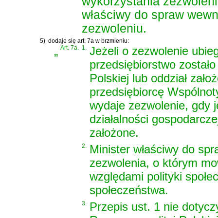
wykorzystania zezwoleni
właściwy do spraw wewnę
zezwoleniu.
5)
dodaje się art. 7a w brzmieniu:
„
Art. 7a.
1.
Jeżeli o zezwolenie ubie
przedsiębiorstwo zostało
Polskiej lub oddział zało
przedsiębiorcę Wspólnot
wydaje zezwolenie, gdy j
działalności gospodarczej
założone.
2.
Minister właściwy do s
zezwolenia, o którym mow
względami polityki społe
społeczeństwa.
3.
Przepis ust. 1 nie dotyc