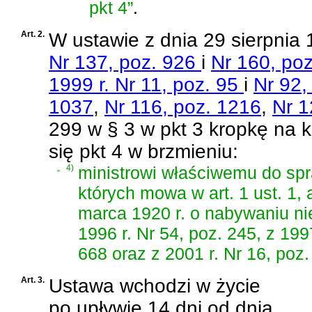
pkt 4”
.
Art. 2.
W
ustawie z dnia 29 sierpnia
Nr 137, poz. 926
i
Nr 160, po
1999 r. Nr 11, poz. 95
i
Nr 92,
1037
,
Nr 116, poz. 1216
,
Nr 1
299 w § 3 w pkt 3 kropkę na k
się pkt 4 w brzmieniu:
„
4)
ministrowi właściwemu do spr
których mowa w art. 1 ust. 1, a
marca 1920 r. o nabywaniu n
1996 r. Nr 54, poz. 245, z 199
668 oraz z 2001 r. Nr 16, poz.
Art. 3.
Ustawa wchodzi w życie
po upływie 14 dni od dnia