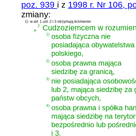
poz. 939
i z
1998 r. Nr 106, p
zmiany:
1)
w art. 1 ust. 2 i 3 otrzymują brzmienie:
„
2.
Cudzoziemcem w rozumieni
1)
osoba fizyczna nie
posiadająca obywatelstwa
polskiego,
2)
osoba prawna mająca
siedzibę za granicą,
3)
nie posiadająca osobowoś
lub 2, mająca siedzibę z
państw obcych,
4)
osoba prawna i spółka ha
mająca siedzibę na teryto
bezpośrednio lub pośredni
i 3.