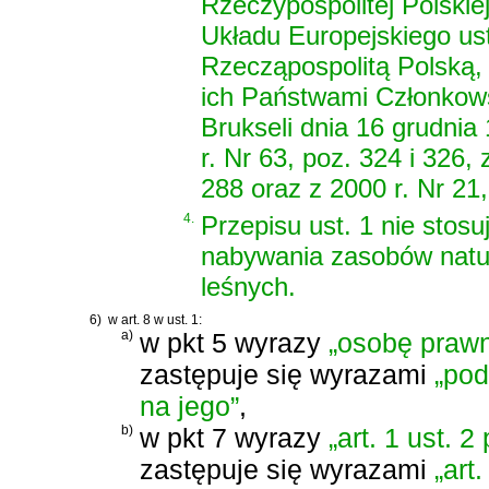
Rzeczypospolitej Polskie
Układu Europejskiego us
Rzecząpospolitą Polską, 
ich Państwami Członkows
Brukseli dnia 16 grudnia 
r. Nr 63, poz. 324 i 326, 
288 oraz z 2000 r. Nr 21,
4.
Przepisu ust. 1 nie stos
nabywania zasobów natur
leśnych.
6)
w art. 8 w ust. 1:
a)
w pkt 5 wyrazy
„osobę prawną
zastępuje się wyrazami
„pod
na jego”
,
b)
w pkt 7 wyrazy
„art. 1 ust. 2 
zastępuje się wyrazami
„art.