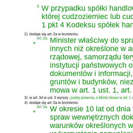
3.
W przypadku spółki handlo
której cudzoziemiec lub cu
1 pkt 4 Kodeksu spółek ha
2)
dodaje się art. 2a w brzmieniu:
„
Art. 2a.
Minister właściwy do sp
innych niż określone w ar
rządowej, samorządu ter
instytucji państwowych o
dokumentów i informacji
gruntów i budynków, niez
mowa w art. 1 ust. 1, art.
3)
w art. 3d w ust. 3 wyrazy
„osoby prawnej, o której mowa w art. 1 u
4)
dodaje się art. 5a w brzmieniu:
„
Art. 5a.
W okresie 10 lat od dnia
spraw wewnętrznych doko
warunków określonych w