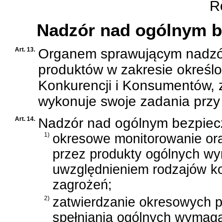
Ro
Nadzór nad ogólnym 
Art. 13.
Organem sprawującym nadzó
produktów w zakresie określ
Konkurencji i Konsumentów, 
wykonuje swoje zadania przy
Art. 14.
Nadzór nad ogólnym bezpiec
1)
okresowe monitorowanie oraz
przez produkty ogólnych w
uwzględnieniem rodzajów k
zagrożeń;
2)
zatwierdzanie okresowych p
spełniania ogólnych wymag