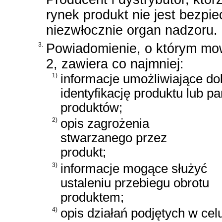
rynek produkt nie jest bezpi
niezwłocznie organ nadzoru.
3.
Powiadomienie, o którym mo
2, zawiera co najmniej:
1)
informacje umożliwiające do
identyfikację produktu lub par
produktów;
2)
opis zagrożenia
stwarzanego przez
produkt;
3)
informacje mogące służyć
ustaleniu przebiegu obrotu
produktem;
4)
opis działań podjętych w cel