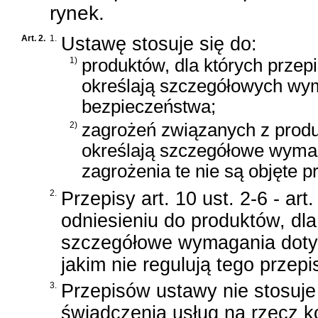
rynek.
Art. 2.
1.
Ustawę stosuje się do:
1)
produktów, dla których przep
określają szczegółowych wy
bezpieczeństwa;
2)
zagrożeń związanych z produ
określają szczegółowe wymag
zagrożenia te nie są objęte p
2.
Przepisy art. 10 ust. 2-6 - ar
odniesieniu do produktów, dla
szczegółowe wymagania dotyc
jakim nie regulują tego przep
3.
Przepisów ustawy nie stosuj
świadczenia usług na rzecz 