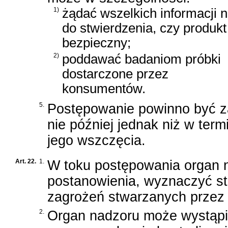
1)
żądać wszelkich informacji 
do stwierdzenia, czy produkt 
bezpieczny;
2)
poddawać badaniom próbki
dostarczone przez
konsumentów.
5.
Postępowanie powinno być z
nie później jednak niż w term
jego wszczęcia.
Art. 22.
1.
W toku postępowania organ 
postanowienia, wyznaczyć st
zagrożeń stwarzanych przez 
2.
Organ nadzoru może wystąpić