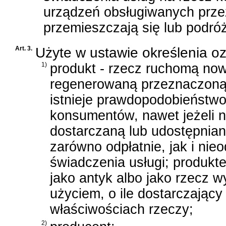
urządzeń obsługiwanych prze
przemieszczają się lub podróż
Art. 3.
Użyte w ustawie określenia o
1)
produkt - rzecz ruchomą now
regenerowaną przeznaczoną 
istnieje prawdopodobieństw
konsumentów, nawet jeżeli n
dostarczaną lub udostępnian
zarówno odpłatnie, jak i nie
świadczenia usługi; produkt
jako antyk albo jako rzecz 
użyciem, o ile dostarczając
właściwościach rzeczy;
2)