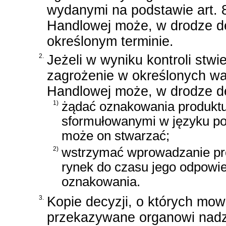
wydanymi na podstawie art. 8
Handlowej może, w drodze de
określonym terminie.
2.
Jeżeli w wyniku kontroli stw
zagrożenie w określonych wa
Handlowej może, w drodze de
1)
żądać oznakowania produktu
sformułowanymi w języku pol
może on stwarzać;
2)
wstrzymać wprowadzanie pr
rynek do czasu jego odpowi
oznakowania.
3.
Kopie decyzji, o których mowa
przekazywane organowi nad