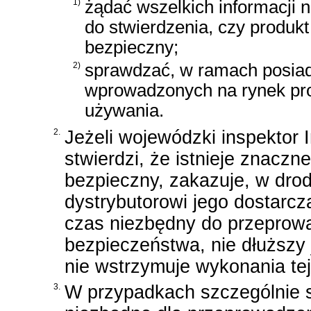
1)
żądać wszelkich informacji 
do stwierdzenia, czy produkt 
bezpieczny;
2)
sprawdzać, w ramach posia
wprowadzonych na rynek prod
używania.
2.
Jeżeli wojewódzki inspektor I
stwierdzi, że istnieje znacz
bezpieczny, zakazuje, w drod
dystrybutorowi jego dostarcz
czas niezbędny do przeprowad
bezpieczeństwa, nie dłuższy 
nie wstrzymuje wykonania tej
3.
W przypadkach szczególnie s