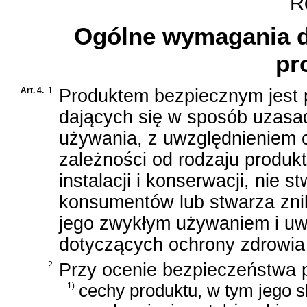
Ro
Ogólne wymagania d
pr
Art. 4.
1.
Produktem bezpiecznym jest p
dających się w sposób uzasa
używania, z uwzględnieniem c
zależności od rodzaju produ
instalacji i konserwacji, nie 
konsumentów lub stwarza zni
jego zwykłym używaniem i u
dotyczących ochrony zdrowia 
2.
Przy ocenie bezpieczeństwa p
1)
cechy produktu, w tym jego s