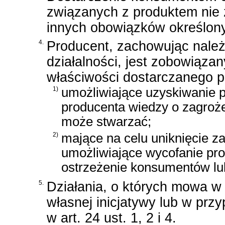
związanych z produktem nie 
innych obowiązków określony
4.
Producent, zachowując należ
działalności, jest zobowiąz
właściwości dostarczanego p
1)
umożliwiające uzyskiwanie p
producenta wiedzy o zagroże
może stwarzać;
2)
mające na celu uniknięcie zag
umożliwiające wycofanie pro
ostrzeżenie konsumentów lu
5.
Działania, o których mowa w 
własnej inicjatywy lub w prz
w art. 24 ust. 1, 2 i 4.