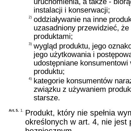
uruchomienia, a także - biorą
instalacji i konserwacji;
2)
oddziaływanie na inne produk
uzasadniony przewidzieć, że
produktami;
3)
wygląd produktu, jego oznako
jego użytkowania i postępow
udostępniane konsumentowi 
produktu;
4)
kategorie konsumentów nara
związku z używaniem produkt
starsze.
Art. 5.
1.
Produkt, który nie spełnia w
określonych w art. 4, nie jes