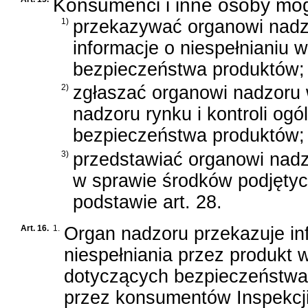
Konsumenci i inne osoby mo
1)
przekazywać organowi nadzo
informacje o niespełnianiu
bezpieczeństwa produktów;
2)
zgłaszać organowi nadzoru 
nadzoru rynku i kontroli o
bezpieczeństwa produktów;
3)
przedstawiać organowi nadz
w sprawie środków podjęty
podstawie art. 28.
Art. 16.
1.
Organ nadzoru przekazuje in
niespełniania przez produk
dotyczących bezpieczeństwa,
przez konsumentów Inspekcji