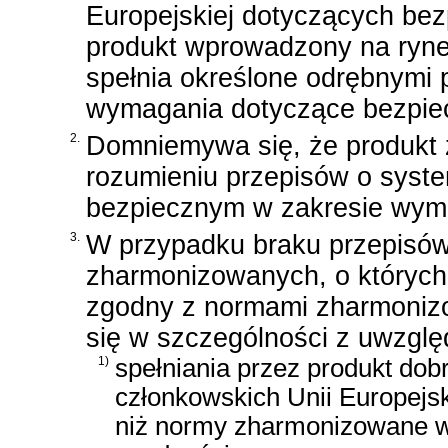
Europejskiej dotyczących be
produkt wprowadzony na rynek 
spełnia określone odrębnymi 
wymagania dotyczące bezpie
2.
Domniemywa się, że produkt
rozumieniu przepisów o syste
bezpiecznym w zakresie wyma
3.
W przypadku braku przepisów,
zharmonizowanych, o których m
zgodny z normami zharmoniz
się w szczególności z uwzglę
1)
spełniania przez produkt do
członkowskich Unii Europejs
niż normy zharmonizowane w