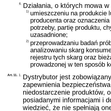
6.
Działania, o których mowa w
1)
umieszczeniu na produkcie 
producenta oraz oznaczenia i
potrzeby, partię produktu, c
uzasadnione;
2)
przeprowadzaniu badań pró
analizowaniu skarg konsume
rejestru tych skarg oraz bi
prowadzonej w ten sposób ko
Art. 11.
1.
Dystrybutor jest zobowiązany
zapewnienia bezpieczeństwa 
niedostarczenie produktów, o
posiadanymi informacjami i
wiedzieć, że nie spełniają 