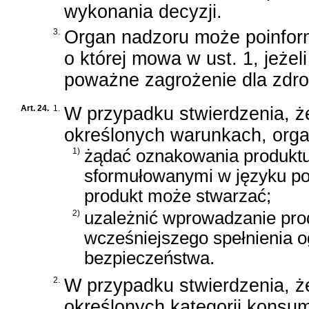
wykonania decyzji.
3.
Organ nadzoru może poinform
o której mowa w ust. 1, jeż
poważne zagrożenie dla zdro
Art. 24.
1.
W przypadku stwierdzenia, ż
określonych warunkach, orga
1)
żądać oznakowania produktu
sformułowanymi w języku pol
produkt może stwarzać;
2)
uzależnić wprowadzanie pro
wcześniejszego spełnienia 
bezpieczeństwa.
2.
W przypadku stwierdzenia, ż
określonych kategorii konsu