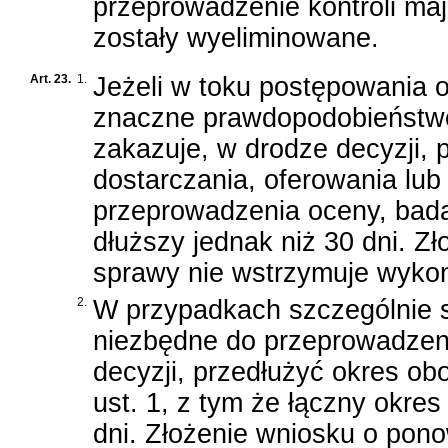
przeprowadzenie kontroli maj
zostały wyeliminowane.
Art. 23.
1.
Jeżeli w toku postępowania or
znaczne prawdopodobieństwo,
zakazuje, w drodze decyzji, 
dostarczania, oferowania lu
przeprowadzenia oceny, badań
dłuższy jednak niż 30 dni. Z
sprawy nie wstrzymuje wykon
2.
W przypadkach szczególnie s
niezbędne do przeprowadzen
decyzji, przedłużyć okres o
ust. 1, z tym że łączny okre
dni. Złożenie wniosku o pon