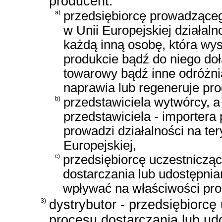
producent:
a)
przedsiębiorcę prowadzącego
w Unii Europejskiej działal
każdą inną osobę, która wy
produkcie bądź do niego do
towarowy bądź inne odróżnia
naprawia lub regeneruje pro
b)
przedstawiciela wytwórcy, a
przedstawiciela - importera
prowadzi działalności na ter
Europejskiej,
c)
przedsiębiorcę uczestniczą
dostarczania lub udostępnian
wpływać na właściwości pro
3)
dystrybutor - przedsiębiorc
procesu dostarczania lub udo