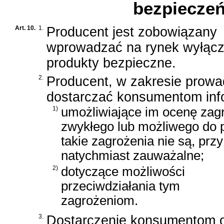
bezpiecze
Art. 10.
1.
Producent jest zobowiązany
wprowadzać na rynek wyłącz
produkty bezpieczne.
2.
Producent, w zakresie prowad
dostarczać konsumentom inf
1)
umożliwiające im ocenę zag
zwykłego lub możliwego do p
takie zagrożenia nie są, prz
natychmiast zauważalne;
2)
dotyczące możliwości
przeciwdziałania tym
zagrożeniom.
3.
Dostarczenie konsumentom o