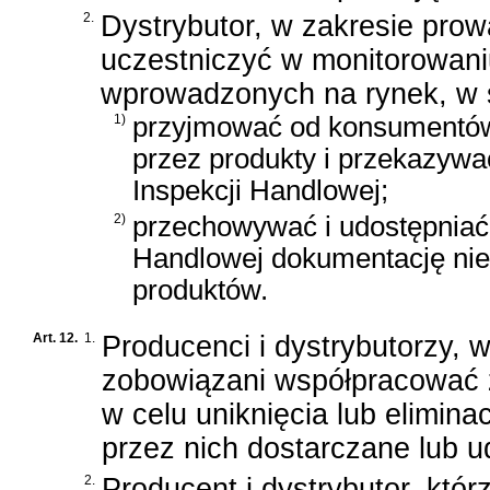
2.
Dystrybutor, w zakresie prow
uczestniczyć w monitorowan
wprowadzonych na rynek, w 
1)
przyjmować od konsumentów
przez produkty i przekazywa
Inspekcji Handlowej;
2)
przechowywać i udostępniać 
Handlowej dokumentację nie
produktów.
Art. 12.
1.
Producenci i dystrybutorzy, 
zobowiązani współpracować 
w celu uniknięcia lub elimin
przez nich dostarczane lub u
2.
Producent i dystrybutor, któ