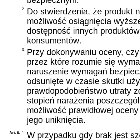
bezpiecznym.
2.
Do stwierdzenia, że produkt n
możliwość osiągnięcia wyższ
dostępność innych produktów
konsumentów.
3.
Przy dokonywaniu oceny, czy
przez które rozumie się wym
naruszenie wymagań bezpiecz
odsunięte w czasie skutki uży
prawdopodobieństwo utraty z
stopień narażenia poszczegó
możliwość prawidłowej oceny
jego uniknięcia.
Art. 6.
1.
W przypadku gdy brak jest s