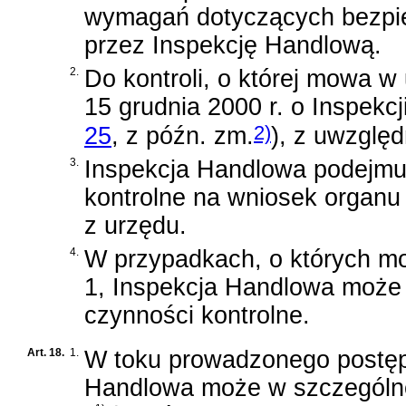
wymagań dotyczących bezpi
przez Inspekcję Handlową.
2.
Do kontroli, o której mowa w 
15 grudnia 2000 r. o Inspekc
2)
25
, z późn. zm.
)
, z uwzględ
3.
Inspekcja Handlowa podejmu
kontrolne na wniosek organu
z urzędu.
4.
W przypadkach, o których mo
1, Inspekcja Handlowa może
czynności kontrolne.
Art. 18.
1.
W toku prowadzonego postęp
Handlowa może w szczególn