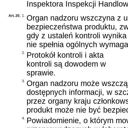
Inspektora Inspekcji Handlow
Art. 20.
1.
Organ nadzoru wszczyna z u
bezpieczeństwa produktu, z
gdy z ustaleń kontroli wyni
nie spełnia ogólnych wymag
2.
Protokół kontroli i akta
kontroli są dowodem w
sprawie.
3.
Organ nadzoru może wszcząć 
dostępnych informacji, w sz
przez organy kraju członkows
produkt może nie być bezpie
4.
Powiadomienie, o którym mow