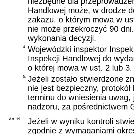
niezbędne dla przeprowadzen
Handlowej może, w drodze de
zakazu, o którym mowa w ust
nie może przekroczyć 90 dni
wykonania decyzji.
4.
Wojewódzki inspektor Inspek
Inspekcji Handlowej do wydani
o której mowa w ust. 2 lub 3.
5.
Jeżeli zostało stwierdzone 
nie jest bezpieczny, protokół 
terminu do wniesienia uwag,
nadzoru, za pośrednictwem G
Art. 19.
1.
Jeżeli w wyniku kontroli stw
zgodnie z wymaganiami okreś