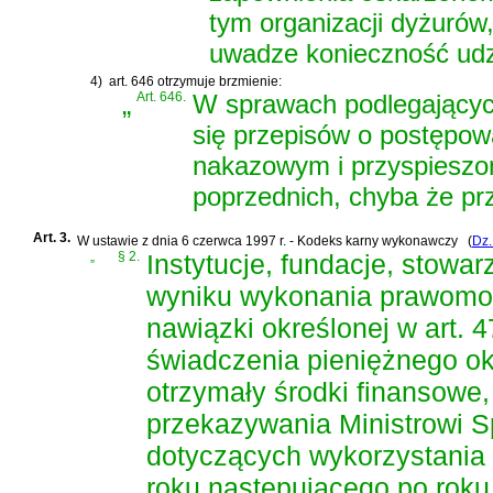
tym organizacji dyżurów
uwadze konieczność udz
4)
art. 646 otrzymuje brzmienie:
„
Art. 646.
W sprawach podlegającyc
się przepisów o postępo
nakazowym i przyspieszon
poprzednich, chyba że prz
Art. 3.
W
ustawie z dnia 6 czerwca 1997 r. - Kodeks karny wykonawczy
(
Dz.
„
§ 2.
Instytucje, fundacje, stowa
wyniku wykonania prawomoc
nawiązki określonej w
art. 
świadczenia pieniężnego o
otrzymały środki finansowe
przekazywania Ministrowi 
dotyczących wykorzystania 
roku następującego po roku,