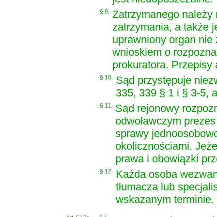
§ 9.
Zatrzymanego należy n
zatrzymania, a także j
uprawniony organ nie 
wnioskiem o rozpoznan
prokuratora. Przepisy a
§ 10.
Sąd przystępuje niez
335, 339 § 1 i § 3-5, a
§ 11.
Sąd rejonowy rozpoz
odwoławczym prezes 
sprawy jednoosobowo, 
okolicznościami. Jeż
prawa i obowiązki pr
§ 12.
Każda osoba wezwana 
tłumacza lub specjali
wskazanym terminie.