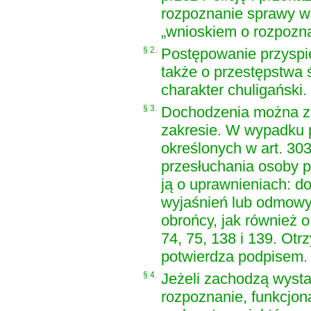
rozpoznanie sprawy w
„wnioskiem o rozpozna
§ 2.
Postępowanie przyspi
także o przestępstwa 
charakter chuligański.
§ 3.
Dochodzenia można za
zakresie. W wypadku 
określonych w art. 30
przesłuchania osoby p
ją o uprawnieniach: d
wyjaśnień lub odmowy
obrońcy, jak również 
74, 75, 138 i 139. Ot
potwierdza podpisem.
§ 4.
Jeżeli zachodzą wyst
rozpoznanie, funkcjona