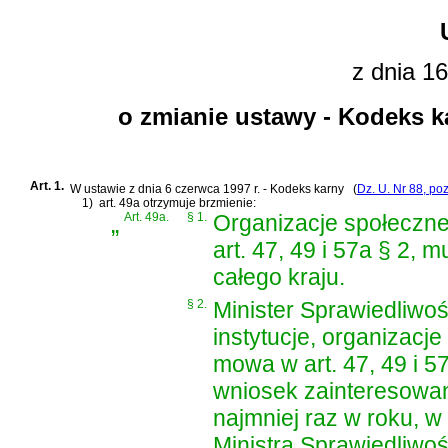
z dnia 16
o zmianie ustawy - Kodeks k
Art. 1.
W
ustawie z dnia 6 czerwca 1997 r. - Kodeks karny
(
Dz. U. Nr 88, po
1)
art. 49a otrzymuje brzmienie:
„
Art. 49a.
§ 1.
Organizacje społeczne
art. 47, 49 i 57a § 2,
całego kraju.
§ 2.
Minister Sprawiedliwo
instytucje, organizacj
mowa w art. 47, 49 i 5
wniosek zainteresowa
najmniej raz w roku, 
Ministra Sprawiedliwoś