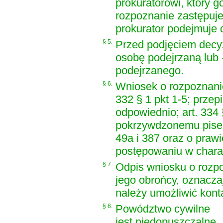
prokuratorowi, który g
rozpoznanie zastępuje
prokurator podejmuje 
§ 5.
Przed podjęciem decyz
osobę podejrzaną lub -
podejrzanego.
§ 6.
Wniosek o rozpoznanie
332 § 1 pkt 1-5; przepi
odpowiednio; art. 334 
pokrzywdzonemu pisem
49a i 387 oraz o praw
postępowaniu w charak
§ 7.
Odpis wniosku o rozp
jego obrońcy, oznacz
należy umożliwić konta
§ 8.
Powództwo cywilne
jest niedopuszczalne.