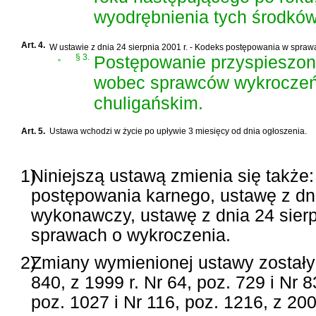
wyodrębnienia tych środków
Art. 4.
W
ustawie z dnia 24 sierpnia 2001 r. - Kodeks postępowania w spra
„
§ 3.
Postępowanie przyspieszone
wobec sprawców wykroczeń
chuligańskim.
Art. 5.
Ustawa wchodzi w życie po upływie 3 miesięcy od dnia ogłoszenia.
1)
Niniejszą ustawą zmienia się także:
postępowania karnego, ustawę z dni
wykonawczy, ustawę z dnia 24 sier
sprawach o wykroczenia.
2)
Zmiany wymienionej ustawy zostały 
840, z 1999 r. Nr 64, poz. 729 i Nr 8
poz. 1027 i Nr 116, poz. 1216, z 2001