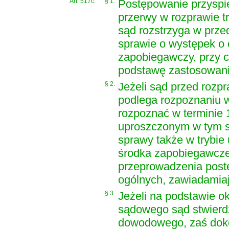
Art. 517c.
§ 1.
Postępowanie przyspie
przerwy w rozprawie tr
sąd rozstrzyga w prz
sprawie o występek o 
zapobiegawczy, przy c
podstawę zastosowania 
§ 2.
Jeżeli sąd przed rozpr
podlega rozpoznaniu w
rozpoznać w terminie 
uproszczonym w tym s
sprawy także w trybie
środka zapobiegawczeg
przeprowadzenia pos
ogólnych, zawiadamia
§ 3.
Jeżeli na podstawie o
sądowego sąd stwierdz
dowodowego, zaś doko