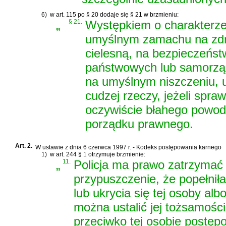
6)
w art. 115 po § 20 dodaje się § 21 w brzmieniu:
„
§ 21.
Występkiem o charakterze
umyślnym zamachu na zdro
cielesną, na bezpieczeńst
państwowych lub samorządu
na umyślnym niszczeniu, u
cudzej rzeczy, jeżeli spra
oczywiście błahego powod
porządku prawnego.
Art. 2.
W
ustawie z dnia 6 czerwca 1997 r. - Kodeks postępowania karnego
1)
w art. 244 § 1 otrzymuje brzmienie:
„
11.
Policja ma prawo zatrzymać 
przypuszczenie, że popełnił
lub ukrycia się tej osoby al
można ustalić jej tożsamości
przeciwko tej osobie postęp