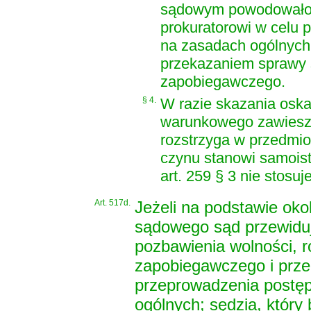
sądowym powodowałoby
prokuratorowi w celu
na zasadach ogólnych
przekazaniem sprawy 
zapobiegawczego.
§ 4.
W razie skazania osk
warunkowego zawieszen
rozstrzyga w przedmio
czynu stanowi samoist
art. 259 § 3 nie stosuje
Art. 517d.
Jeżeli na podstawie ok
sądowego sąd przewiduj
pozbawienia wolności, 
zapobiegawczego i prze
przeprowadzenia postę
ogólnych; sędzia, który 