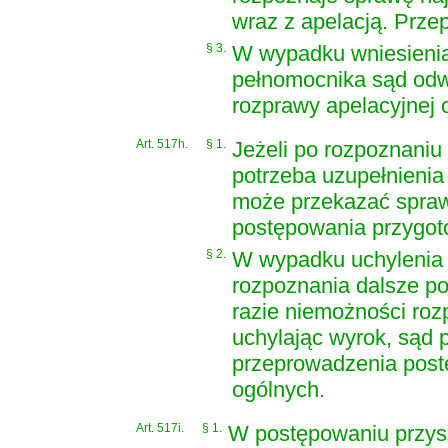
wraz z apelacją. Przepi
§ 3.
W wypadku wniesienia 
pełnomocnika sąd odw
rozprawy apelacyjnej o
Art. 517h.
§ 1.
Jeżeli po rozpoznaniu
potrzeba uzupełnieni
może przekazać spraw
postępowania przygo
§ 2.
W wypadku uchylenia 
rozpoznania dalsze po
razie niemożności ro
uchylając wyrok, sąd 
przeprowadzenia pos
ogólnych.
Art. 517i.
§ 1.
W postępowaniu przys