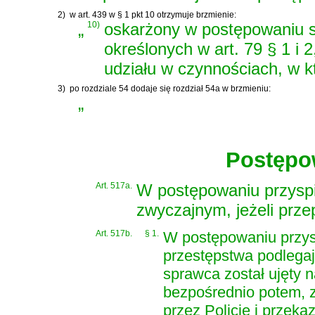
2)
w art. 439 w § 1 pkt 10 otrzymuje brzmienie:
„
10)
oskarżony w postępowaniu 
określonych w art. 79 § 1 i 2,
udziału w czynnościach, w k
3)
po rozdziale 54 dodaje się rozdział 54a w brzmieniu:
„
Postępo
Art. 517a.
W postępowaniu przyspi
zwyczajnym, jeżeli przep
Art. 517b.
§ 1.
W postępowaniu przy
przestępstwa podlegaj
sprawca został ujęty 
bezpośrednio potem, 
przez Policję i przek