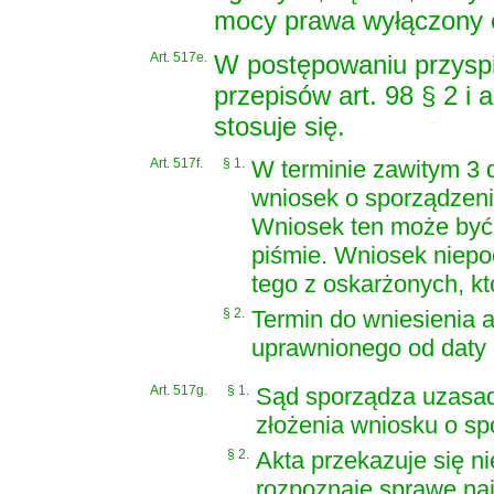
mocy prawa wyłączony o
Art. 517e.
W postępowaniu przys
przepisów art. 98 § 2 i a
stosuje się.
Art. 517f.
§ 1.
W terminie zawitym 3 
wniosek o sporządzeni
Wniosek ten może być 
piśmie. Wniosek niep
tego z oskarżonych, kt
§ 2.
Termin do wniesienia a
uprawnionego od daty
Art. 517g.
§ 1.
Sąd sporządza uzasadn
złożenia wniosku o sp
§ 2.
Akta przekazuje się 
rozpoznaje sprawę naj