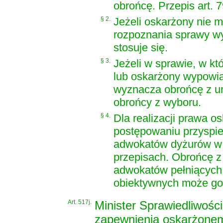
obrońcę. Przepis art. 
§ 2.
Jeżeli oskarżony nie 
rozpoznania sprawy wy
stosuje się.
§ 3.
Jeżeli w sprawie, w kt
lub oskarżony wypowia
wyznacza obrońcę z urz
obrońcy z wyboru.
§ 4.
Dla realizacji prawa 
postępowaniu przyspie
adwokatów dyżurów w 
przepisach. Obrońcę z
adwokatów pełniących d
obiektywnych może go
Art. 517j.
Minister Sprawiedliwośc
zapewnienia oskarżonem