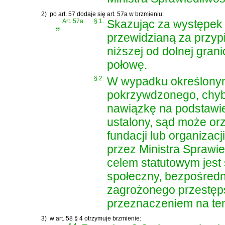
2)
po art. 57 dodaje się art. 57a w brzmieniu:
„
Art. 57a.
§ 1.
Skazując za występek 
przewidzianą za przyp
niższej od dolnej gra
połowę.
§ 2.
W wypadku określonym
pokrzywdzonego, chyb
nawiązkę na podstawie 
ustalony, sąd może orz
fundacji lub organiza
przez Ministra Sprawi
celem statutowym jest 
społeczny, bezpośredn
zagrożonego przestęp
przeznaczeniem na ten
3)
w art. 58 § 4 otrzymuje brzmienie: