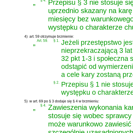
„
§ 4.
Przepisu § 3 nie stosuje s
uprzednio skazany na karę 
miesięcy bez warunkowego 
występku o charakterze ch
4)
art. 59 otrzymuje brzmienie:
„
Art. 59.
§ 1.
Jeżeli przestępstwo je
nieprzekraczającą 3 lat
32 pkt 1-3 i społeczna
odstąpić od wymierzeni
a cele kary zostaną prz
§ 2.
Przepisu § 1 nie stosuj
występku o charakterze
5)
w art. 69 po § 3 dodaje się § 4 w brzmieniu:
„
§ 4.
Zawieszenia wykonania kar
stosuje się wobec sprawcy
może warunkowo zawiesić 
szczególnie uzasadnionyc