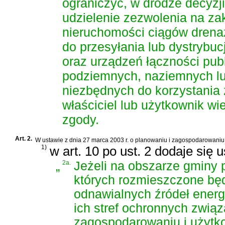
ograniczyć, w drodze decyzj
udzielenie zezwolenia na za
nieruchomości ciągów drena
do przesyłania lub dystrybucj
oraz urządzeń łączności publi
podziemnych, naziemnych lu
niezbędnych do korzystania 
właściciel lub użytkownik wi
zgody.
Art. 2.
W
ustawie z dnia 27 marca 2003 r. o planowaniu i zagospodarowani
1)
w art. 10 po ust. 2 dodaje się 
„
2a.
Jeżeli na obszarze gminy 
których rozmieszczone bę
odnawialnych źródeł energ
ich stref ochronnych zwią
zagospodarowaniu i użytko