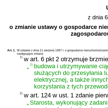
z dnia 6
o zmianie ustawy o gospodarce nie
zagospodaro
Art. 1.
W
ustawie z dnia 21 sierpnia 1997 r. o gospodarce nieruchomościami
następujące zmiany:
1)
w art. 6 pkt 2 otrzymuje brzmie
„
2)
budowa i utrzymywanie ci
służących do przesyłania lu
elektrycznej, a także inny
korzystania z tych przewod
2)
w art. 124 w ust. 1 zdanie pie
„
Starosta, wykonujący zadani