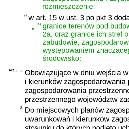
rozmieszczenie.
2)
w art. 15 w ust. 3 po pkt 3 dod
„
3a)
granice terenów pod budow
2a, oraz granice ich stre
zabudowie, zagospodarowa
występowaniem znacząceg
środowisko;
Art. 3.
1.
Obowiązujące w dniu wejścia w 
i kierunków zagospodarowania 
zagospodarowania przestrzenn
przestrzennego województw za
2.
Do miejscowych planów zagosp
uwarunkowań i kierunków zago
stosunku do których podjęto uc