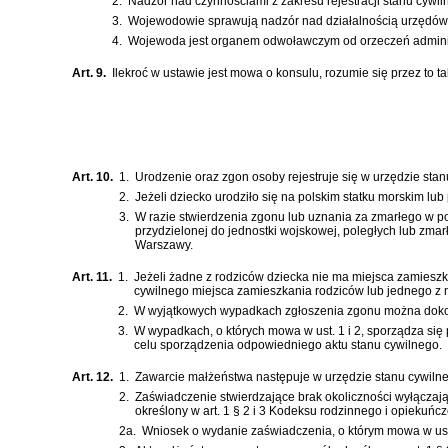
2.
Nadzór nad czynnościami z zakresu rejestracji stanu cyw
3.
Wojewodowie sprawują nadzór nad działalnością urzędów s
4.
Wojewoda jest organem odwoławczym od orzeczeń adminis
Art. 9.
Ilekroć w ustawie jest mowa o konsulu, rozumie się przez to
Art. 10.
1.
Urodzenie oraz zgon osoby rejestruje się w urzędzie stan
2.
Jeżeli dziecko urodziło się na polskim statku morskim lu
3.
W razie stwierdzenia zgonu lub uznania za zmarłego w p
przydzielonej do jednostki wojskowej, poległych lub zmar
Warszawy.
Art. 11.
1.
Jeżeli żadne z rodziców dziecka nie ma miejsca zamieszk
cywilnego miejsca zamieszkania rodziców lub jednego z n
2.
W wyjątkowych wypadkach zgłoszenia zgonu można dokona
3.
W wypadkach, o których mowa w ust. 1 i 2, sporządza się
celu sporządzenia odpowiedniego aktu stanu cywilnego.
Art. 12.
1.
Zawarcie małżeństwa następuje w urzędzie stanu cywiln
2.
Zaświadczenie stwierdzające brak okoliczności wyłącza
określony w
art. 1 § 2 i 3 Kodeksu rodzinnego i opiekuńc
2a.
Wniosek o wydanie zaświadczenia, o którym mowa w ust.