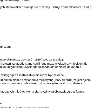
 jego ustawowych zadań.
tych stanowiskach stosuje się przepisy
ustawy z dnia 22 marca 1990 r.
kuńczego
,
em polskim może zawrzeć małżeństwo za granicą,
 kierownika urzędu stanu cywilnego może wystąpić z wnioskiem do
rownika urzędu stanu cywilnego uzasadniają odmowę dokonania
zstrzygnął, że małżeństwo nie może być zawarte.
iu dni na piśmie powiadamia mężczyznę, który twierdzi, że jest ojcem
u stanu cywilnego właściwego do sporządzenia aktu urodzenia
a mogących mieć wpływ na stan cywilny osób, następuje w formie
ach.