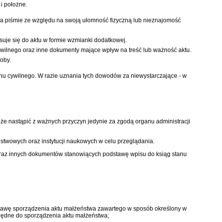
i położne.
na piśmie ze względu na swoją ułomność fizyczną lub nieznajomość
suje się do aktu w formie wzmianki dodatkowej.
ywilnego oraz inne dokumenty mające wpływ na treść lub ważność aktu.
oby.
u cywilnego. W razie uznania tych dowodów za niewystarczające - w
że nastąpić z ważnych przyczyn jedynie za zgodą organu administracji
twowych oraz instytucji naukowych w celu przeglądania.
raz innych dokumentów stanowiących podstawę wpisu do ksiąg stanu
stawę sporządzenia aktu małżeństwa zawartego w sposób określony w
zbędne do sporządzenia aktu małżeństwa;