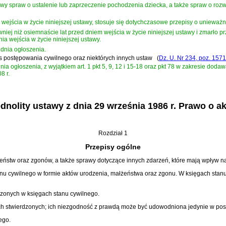
wy spraw o ustalenie lub zaprzeczenie pochodzenia dziecka, a także spraw o rozw
 wejścia w życie niniejszej ustawy, stosuje się dotychczasowe przepisy o unieważn
wniej niż osiemnaście lat przed dniem wejścia w życie niniejszej ustawy i zmarło p
ia wejścia w życie niniejszej ustawy.
dnia ogłoszenia.
eks postępowania cywilnego oraz niektórych innych ustaw
(
Dz. U. Nr 234, poz. 1571
a ogłoszenia, z wyjątkiem art. 1 pkt 5, 9, 12 i 15-18 oraz pkt 78 w zakresie dodaw
8 r.
nolity ustawy z dnia 29 września 1986 r. Prawo o a
Rozdział 1
Przepisy ogólne
eństw oraz zgonów, a także sprawy dotyczące innych zdarzeń, które mają wpływ na
tanu cywilnego w formie aktów urodzenia, małżeństwa oraz zgonu. W księgach stan
dzonych w księgach stanu cywilnego.
ich stwierdzonych; ich niezgodność z prawdą może być udowodniona jedynie w p
ego.