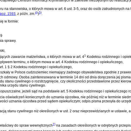
Krajowego Centrum Informacji Kryminalnych w zakresie niezbędnym do realizacji
 na stanowiska, o których mowa w art. 6 ust. 3-5, oraz do osób zatrudnionych na 
4)
5)
 poz. 1593
, z późn. zm.
)
.
ię w formie:
89
ia sprawy.
ski,
1
ających zawarcie małżeństwa, o których mowa w
art. 4
Kodeksu rodzinnego i opie
upływem terminu, o którym mowa w
art. 4 Kodeksu rodzinnego i opiekuńczego
,
art. 1 § 2 Kodeksu rodzinnego i opiekuńczego
,
ieszkały w Polsce cudzoziemiec niemający żadnego obywatelstwa zgodnie z praw
h odmowy. Osoba zainteresowana w terminie 14 dni od dnia doręczenia jej pisma
u stanu cywilnego o rozstrzygnięcie, czy okoliczności przedstawione przez kie
ika urzędu stanu cywilnego.
dopuszczalne, jeżeli sąd na podstawie
art. 5 Kodeksu rodzinnego i opiekuńczego
ro
cia oświadczeń koniecznych do uznania ojcostwa, nie później niż w terminie siedm
iwości uznania ojcostwa przed sądem opiekuńczym; odpis pisma przesyła do urzęd
ją stanu cywilnego niż określonych w ust. 2 oraz nieprzewidzianych w ustawie, 
7)
r właściwy do spraw wewnętrznych
na zasadach określonych w odrębnych przepis