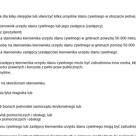
dla kilku okręgów lub utworzyć kilka urzędów stanu cywilnego w obszarze jednej
kierownik urzędu stanu cywilnego lub jego zastępca (zastępcy).
z (prezydent).
ę na stanowisku kierownika urzędu stanu cywilnego w gminach powyżej 50 000 mie
 osobę na stanowisku kierownika urzędu stanu cywilnego w gminach poniżej 50 00
 na stanowisku zastępcy (zastępców) kierownika urzędu stanu cywilnego.
zastępcy kierownika urzędu stanu cywilnego może być zatrudniona inna osoba, któ
ści prawnych i korzysta z pełni praw publicznych;
myślne;
e na określonym stanowisku;
ła tytuł magistra lub
 biurach jednostek samorządu terytorialnego lub
sk pomocniczych i obsługi, lub
k pomocniczych i obsługi.
anu cywilnego lub zastępcy kierownika urzędu stanu cywilnego mogą być zatrudni