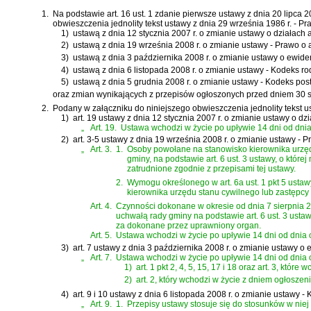
1.
Na podstawie
art. 16 ust. 1 zdanie pierwsze ustawy z dnia 20 lipca
obwieszczenia jednolity tekst
ustawy z dnia 29 września 1986 r. - P
1)
ustawą z dnia 12 stycznia 2007 r. o zmianie ustawy o działach 
2)
ustawą z dnia 19 września 2008 r. o zmianie ustawy - Prawo o 
3)
ustawą z dnia 3 października 2008 r. o zmianie ustawy o ewide
4)
ustawą z dnia 6 listopada 2008 r. o zmianie ustawy - Kodeks ro
5)
ustawą z dnia 5 grudnia 2008 r. o zmianie ustawy - Kodeks po
oraz zmian wynikających z przepisów ogłoszonych przed dniem 30 si
2.
Podany w załączniku do niniejszego obwieszczenia jednolity tekst u
1)
art. 19 ustawy z dnia 12 stycznia 2007 r. o zmianie ustawy o dz
„
Art. 19.
Ustawa wchodzi w życie po upływie 14 dni od dnia
2)
art. 3-5 ustawy z dnia 19 września 2008 r. o zmianie ustawy - 
„
Art. 3.
1.
Osoby powołane na stanowisko kierownika urzędu 
gminy, na podstawie art. 6 ust. 3 ustawy, o któr
zatrudnione zgodnie z przepisami tej ustawy.
2.
Wymogu określonego w art. 6a ust. 1 pkt 5 ustawy
kierownika urzędu stanu cywilnego lub zastępcy 
Art. 4.
Czynności dokonane w okresie od dnia 7 sierpnia 2
uchwałą rady gminy na podstawie art. 6 ust. 3 usta
za dokonane przez uprawniony organ.
Art. 5.
Ustawa wchodzi w życie po upływie 14 dni od dnia 
3)
art. 7 ustawy z dnia 3 października 2008 r. o zmianie ustawy o
„
Art. 7.
Ustawa wchodzi w życie po upływie 14 dni od dnia 
1)
art. 1 pkt 2, 4, 5, 15, 17 i 18 oraz art. 3, któr
2)
art. 2, który wchodzi w życie z dniem ogłoszeni
4)
art. 9 i 10 ustawy z dnia 6 listopada 2008 r. o zmianie ustawy 
„
Art. 9.
1.
Przepisy ustawy stosuje się do stosunków w niej