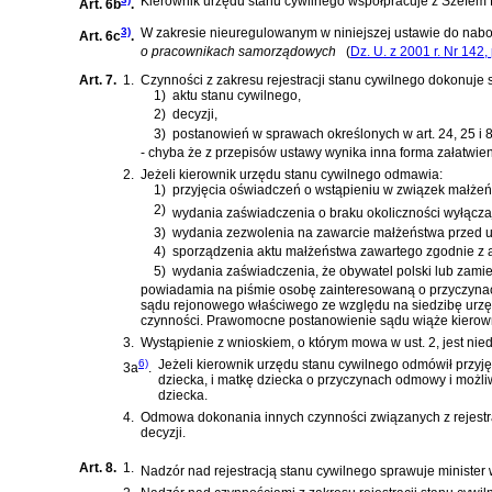
Kierownik urzędu stanu cywilnego współpracuje z Szefem 
Art. 6b
.
3)
W zakresie nieuregulowanym w niniejszej ustawie do naboru
Art. 6c
.
o pracownikach samorządowych
(
Dz. U. z 2001 r. Nr 142,
Art. 7.
1.
Czynności z zakresu rejestracji stanu cywilnego dokonuje s
1)
aktu stanu cywilnego,
2)
decyzji,
3)
postanowień w sprawach określonych w art. 24, 25 i 
- chyba że z przepisów ustawy wynika inna forma załatwien
2.
Jeżeli kierownik urzędu stanu cywilnego odmawia:
1)
przyjęcia oświadczeń o wstąpieniu w związek małżeń
2)
wydania zaświadczenia o braku okoliczności wyłącz
3)
wydania zezwolenia na zawarcie małżeństwa przed 
4)
sporządzenia aktu małżeństwa zawartego zgodnie z
5)
wydania zaświadczenia, że obywatel polski lub zam
powiadamia na piśmie osobę zainteresowaną o przyczynac
sądu rejonowego właściwego ze względu na siedzibę urzęd
czynności. Prawomocne postanowienie sądu wiąże kierown
3.
Wystąpienie z wnioskiem, o którym mowa w ust. 2, jest nie
6)
Jeżeli kierownik urzędu stanu cywilnego odmówił przyję
3a
.
dziecka, i matkę dziecka o przyczynach odmowy i możl
dziecka.
4.
Odmowa dokonania innych czynności związanych z rejestrac
decyzji.
Art. 8.
1.
Nadzór nad rejestracją stanu cywilnego sprawuje ministe