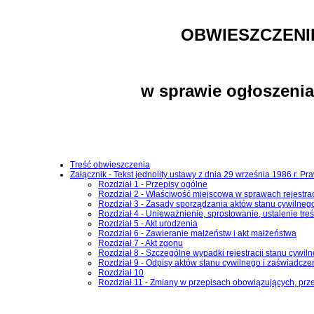
OBWIESZCZENI
w sprawie ogłoszenia
Treść obwieszczenia
Załącznik - Tekst jednolity ustawy z dnia 29 września 1986 r. P
Rozdział 1 - Przepisy ogólne
Rozdział 2 - Właściwość miejscowa w sprawach rejestrac
Rozdział 3 - Zasady sporządzania aktów stanu cywilneg
Rozdział 4 - Unieważnienie, sprostowanie, ustalenie treś
Rozdział 5 - Akt urodzenia
Rozdział 6 - Zawieranie małżeństw i akt małżeństwa
Rozdział 7 - Akt zgonu
Rozdział 8 - Szczególne wypadki rejestracji stanu cywil
Rozdział 9 - Odpisy aktów stanu cywilnego i zaświadcze
Rozdział 10
Rozdział 11 - Zmiany w przepisach obowiązujących, prz