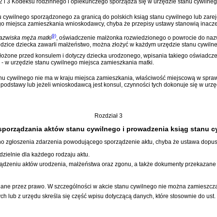
§ 2 i 3 Kodeksu rodzinnego i opiekuńczego
sporządza się w urzędzie stanu cywilne
nu cywilnego sporządzonego za granicą do polskich ksiąg stanu cywilnego lub zare
ego miejsca zamieszkania wnioskodawcy, chyba że przepisy ustawy stanowią inacze
9)
azwiska męża matki
, oświadczenie małżonka rozwiedzionego o powrocie do nazw
odzice dziecka zawarli małżeństwo, można złożyć w każdym urzędzie stanu cywiln
łożone przed konsulem i dotyczy dziecka urodzonego, wpisania takiego oświadcze
 - w urzędzie stanu cywilnego miejsca zamieszkania matki.
u cywilnego nie ma w kraju miejsca zamieszkania, właściwość miejscową w sprawac
j podstawy lub jeżeli wnioskodawcą jest konsul, czynności tych dokonuje się w ur
Rozdział 3
sporządzania aktów stanu cywilnego i prowadzenia ksiąg stanu c
ano zgłoszenia zdarzenia powodującego sporządzenie aktu, chyba że ustawa dopus
zielnie dla każdego rodzaju aktu.
ządzeniu aktów urodzenia, małżeństwa oraz zgonu, a także dokumenty przekazane
gane przez prawo. W szczególności w akcie stanu cywilnego nie można zamieszcz
lub z urzędu skreśla się część wpisu dotyczącą danych, które stosownie do ust.