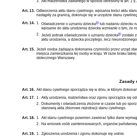
3.
Akt małżeństwa zawartego w sposób określony w
art. 1 
Art. 13.
Odtworzenia aktu stanu cywilnego, wpisania treści aktu sta
nastąpiły za granicą, dokonuje się w urzędzie stanu cywiln
Art. 14.
1.
8)
Oświadczenie o
uznaniu dziecka
lub
nadaniu dziecku n
wpisanie do aktu urodzenia dziecka wzmianki o tym, że r
2.
8)
Jeżeli jednak oświadczenie o
uznaniu dziecka
zostało z
aktu urodzenia, a dziecka poczętego, lecz nieurodzonego
Art. 15.
Jeżeli osoba żądająca dokonania czynności przez urząd stan
miejsca zamieszkania tej osoby w kraju. W razie braku takie
stołecznego Warszawy.
Zasady 
Art. 16.
Akt stanu cywilnego sporządza się w dniu, w którym dokon
Art. 17.
1.
Akty urodzenia, małżeństwa oraz zgonu sporządza się odd
2.
Dokumenty i oświadczenia złożone w czasie lub po spor
stanowią akta zbiorowe rejestracji stanu cywilnego.
Art. 18.
1.
Akt stanu cywilnego powinien zawierać tylko dane wyma
2.
Na wniosek osób zainteresowanych, organów państwowych 
Art. 19.
1.
Zgłoszenia urodzenia i zgonu dokonuje się ustnie.