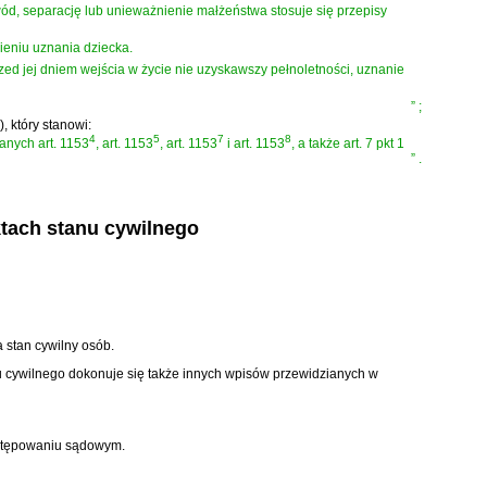
ód, separację lub unieważnienie małżeństwa stosuje się przepisy
ieniu uznania dziecka.
rzed jej dniem wejścia w życie nie uzyskawszy pełnoletności, uznanie
”
;
)
, który stanowi:
4
5
7
8
anych art. 1153
, art. 1153
, art. 1153
i art. 1153
, a także art. 7 pkt 1
”
.
ktach stanu cywilnego
 stan cywilny osób.
u cywilnego dokonuje się także innych wpisów przewidzianych w
ostępowaniu sądowym.