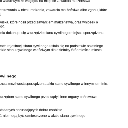
go właściwym ze względu na miejsce zawarcia małżeństwa.
jestrowania w nich urodzenia, zawarcia małżeństwa albo zgonu, które
j.
iska, które nosił przed zawarciem małżeństwa, oraz wniosek o
ego.
nia dokonuje się w urzędzie stanu cywilnego miejsca sporządzenia
h rejestracji stanu cywilnego ustala się na podstawie ostatniego
zędzie stanu cywilnego właściwym dla dzielnicy Śródmieście miasta
ywilnego
zcza możliwość sporządzenia aktu stanu cywilnego w innym terminie.
 urzędom stanu cywilnego przez sądy i inne organy państwowe
ać danych naruszających dobra osobiste.
 1 nie mogą być zamieszczone w akcie stanu cywilnego.