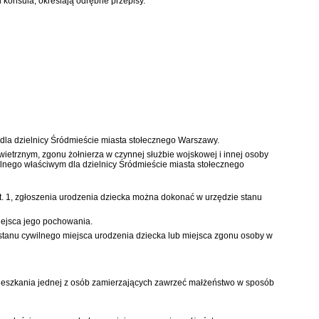
konsula, określają odrębne przepisy.
m dla dzielnicy Śródmieście miasta stołecznego Warszawy.
etrznym, zgonu żołnierza w czynnej służbie wojskowej i innej osoby
wilnego właściwym dla dzielnicy Śródmieście miasta stołecznego
t. 1, zgłoszenia urodzenia dziecka można dokonać w urzędzie stanu
iejsca jego pochowania.
u stanu cywilnego miejsca urodzenia dziecka lub miejsca zgonu osoby w
mieszkania jednej z osób zamierzających zawrzeć małżeństwo w sposób