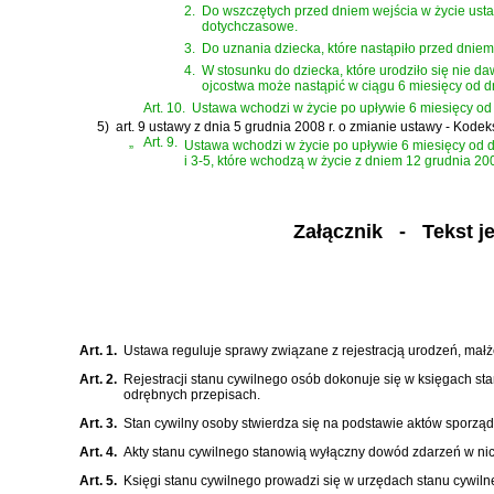
2.
Do wszczętych przed dniem wejścia w życie usta
dotychczasowe.
3.
Do uznania dziecka, które nastąpiło przed dniem
4.
W stosunku do dziecka, które urodziło się nie da
ojcostwa może nastąpić w ciągu 6 miesięcy od dn
Art. 10.
Ustawa wchodzi w życie po upływie 6 miesięcy od 
5)
art. 9 ustawy z dnia 5 grudnia 2008 r. o zmianie ustawy - Kod
„
Art. 9.
Ustawa wchodzi w życie po upływie 6 miesięcy od dni
i 3-5, które wchodzą w życie z dniem 12 grudnia 200
Załącznik
- Tekst jed
Art. 1.
Ustawa reguluje sprawy związane z rejestracją urodzeń, małż
Art. 2.
Rejestracji stanu cywilnego osób dokonuje się w księgach s
odrębnych przepisach.
Art. 3.
Stan cywilny osoby stwierdza się na podstawie aktów sporzą
Art. 4.
Akty stanu cywilnego stanowią wyłączny dowód zdarzeń w n
Art. 5.
Księgi stanu cywilnego prowadzi się w urzędach stanu cywiln