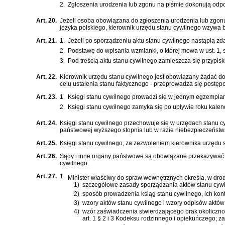
2.
Zgłoszenia urodzenia lub zgonu na piśmie dokonują odpow
Art. 20.
Jeżeli osoba obowiązana do zgłoszenia urodzenia lub zgonu
języka polskiego, kierownik urzędu stanu cywilnego wzywa b
Art. 21.
1.
Jeżeli po sporządzeniu aktu stanu cywilnego nastąpią zda
2.
Podstawę do wpisania wzmianki, o której mowa w ust. 1,
3.
Pod treścią aktu stanu cywilnego zamieszcza się przypisk
Art. 22.
Kierownik urzędu stanu cywilnego jest obowiązany żądać d
celu ustalenia stanu faktycznego - przeprowadza się postęp
Art. 23.
1.
Księgi stanu cywilnego prowadzi się w jednym egzemplarz
2.
Księgi stanu cywilnego zamyka się po upływie roku kale
Art. 24.
Księgi stanu cywilnego przechowuje się w urzędach stanu cy
państwowej wyższego stopnia lub w razie niebezpieczeństw
Art. 25.
Księgi stanu cywilnego, za zezwoleniem kierownika urzędu
Art. 26.
Sądy i inne organy państwowe są obowiązane przekazywać 
cywilnego.
Art. 27.
1.
Minister właściwy do spraw wewnętrznych określa, w dro
1)
szczegółowe zasady sporządzania aktów stanu cywi
2)
sposób prowadzenia ksiąg stanu cywilnego, ich kont
3)
wzory aktów stanu cywilnego i wzory odpisów aktów
4)
wzór zaświadczenia stwierdzającego brak okoliczn
art. 1 § 2 i 3 Kodeksu rodzinnego i opiekuńczego
; z