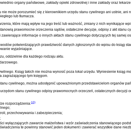
iednio organy państwowe, zakłady opieki zdrowotnej i inne zakłady oraz lekarze 
 nie może porozumieć się z kierownikiem urzędu stanu cywilnego ani ustnie, ani 
iegłego lub tłumacza.
rzenia, które mają wpływ na jego treść lub ważność, zmiany z nich wynikające wpi
 stanowią prawomocne orzeczenia sądów, ostateczne decyzje, odpisy z akt stanu c
i zawierające informacje o innych aktach stanu cywilnego dotyczących tej samej os
owodów potwierdzających prawdziwość danych zgłoszonych do wpisu do ksiąg stan
owanie wyjaśniające.
u, oddzielnie dla każdego rodzaju aktu.
ndarzowego.
wilnego. Ksiąg takich nie można wynosić poza lokal urzędu. Wyniesienie ksiąg mo
a zagrażającego tym księgom.
 stanu cywilnego, można udostępnić upoważnionym przedstawicielom organów pańs
urzędom stanu cywilnego odpisy prawomocnych orzeczeń, ostatecznych decyzji o
10)
dze rozporządzenia:
lnego;
roli, przechowywania i zabezpieczenia;
;
ości wyłączających zawarcie małżeństwa i wzór zaświadczenia stanowiącego pod
aświadczenia te powinny stanowić jeden dokument i zawierać wszystkie dane nie