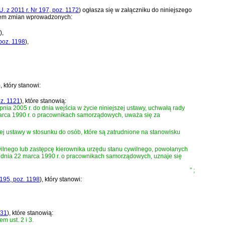
U. z 2011 r. Nr 197, poz. 1172
)
ogłasza się w załączniku do niniejszego
iem zmian wprowadzonych:
)
,
 poz. 1198
)
,
)
, który stanowi:
oz. 1121
)
, które stanowią:
ia 2005 r. do dnia wejścia w życie niniejszej ustawy, uchwałą rady
 marca 1990 r. o pracownikach samorządowych
, uważa się za
jszej ustawy w stosunku do osób, które są zatrudnione na stanowisku
ywilnego lub zastępcę kierownika urzędu stanu cywilnego, powołanych
y z dnia 22 marca 1990 r. o pracownikach samorządowych
, uznaje się
”
;
 195, poz. 1198
)
, który stanowi:
431
)
, które stanowią:
m ust. 2 i 3.