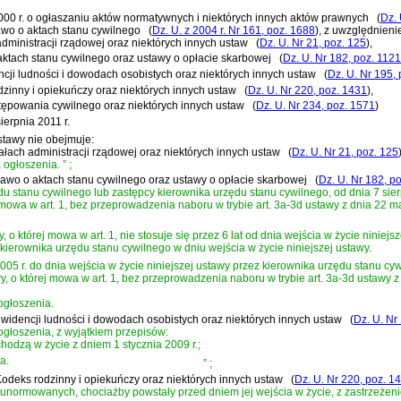
 2000 r. o ogłaszaniu aktów normatywnych i niektórych innych aktów prawnych
(
Dz. 
rawo o aktach stanu cywilnego
(
Dz. U. z 2004 r. Nr 161, poz. 1688
)
, z uwzględnien
administracji rządowej oraz niektórych innych ustaw
(
Dz. U. Nr 21, poz. 125
)
,
aktach stanu cywilnego oraz ustawy o opłacie skarbowej
(
Dz. U. Nr 182, poz. 1121
ncji ludności i dowodach osobistych oraz niektórych innych ustaw
(
Dz. U. Nr 195,
dzinny i opiekuńczy oraz niektórych innych ustaw
(
Dz. U. Nr 220, poz. 1431
)
,
stępowania cywilnego oraz niektórych innych ustaw
(
Dz. U. Nr 234, poz. 1571
)
erpnia 2011 r.
stawy nie obejmuje:
iałach administracji rządowej oraz niektórych innych ustaw
(
Dz. U. Nr 21, poz. 125
 ogłoszenia.
”
;
Prawo o aktach stanu cywilnego oraz ustawy o opłacie skarbowej
(
Dz. U. Nr 182, p
stanu cywilnego lub zastępcy kierownika urzędu stanu cywilnego, od dnia 7 sierpn
ej mowa w
art. 1, bez przeprowadzenia naboru w trybie art. 3a-3d ustawy z dnia 22
, o której mowa w art. 1, nie stosuje się przez 6 lat od dnia wejścia w życie ninie
kierownika urzędu stanu cywilnego w dniu wejścia w życie niniejszej ustawy.
005 r. do dnia wejścia w życie niniejszej ustawy przez kierownika urzędu stanu c
wy, o której mowa w
art. 1, bez przeprowadzenia naboru w trybie art. 3a-3d ustaw
ogłoszenia.
 ewidencji ludności i dowodach osobistych oraz niektórych innych ustaw
(
Dz. U. Nr
ogłoszenia, z wyjątkiem przepisów:
e wchodzą w życie z dniem 1 stycznia 2009 r.;
a.
”
;
- Kodeks rodzinny i opiekuńczy oraz niektórych innych ustaw
(
Dz. U. Nr 220, poz. 1
 unormowanych, chociażby powstały przed dniem jej wejścia w życie, z zastrzeżenie