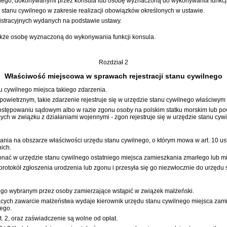
ilnego, dokonywanymi przez konsula lub osobę wyznaczoną do wykonywania funkcji 
tanu cywilnego w zakresie realizacji obowiązków określonych w ustawie.
tracyjnych wydanych na podstawie ustawy.
 także osobę wyznaczoną do wykonywania funkcji konsula.
Rozdział 2
Właściwość miejscowa w sprawach rejestracji stanu cywilnego
u cywilnego miejsca takiego zdarzenia.
b powietrznym, takie zdarzenie rejestruje się w urzędzie stanu cywilnego właściwy
ostępowaniu sądowym albo w razie zgonu osoby na polskim statku morskim lub powi
łych w związku z działaniami wojennymi - zgon rejestruje się w urzędzie stanu cy
ania na obszarze właściwości urzędu stanu cywilnego, o którym mowa w art. 10 us
ich.
ć w urzędzie stanu cywilnego ostatniego miejsca zamieszkania zmarłego lub m
 protokół zgłoszenia urodzenia lub zgonu i przesyła się go niezwłocznie do urzęd
ego wybranym przez osoby zamierzające wstąpić w związek małżeński.
jących zawarcie małżeństwa wydaje kierownik urzędu stanu cywilnego miejsca za
zego
.
 2, oraz zaświadczenie są wolne od opłat.