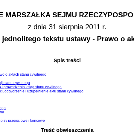
E MARSZAŁKA SEJMU RZECZYPOSPOL
z dnia 31 sierpnia 2011 r.
 jednolitego tekstu ustawy - Prawo o a
Spis treści
rawo o aktach stanu cywilnego
ji stanu cywilnego
o i prowadzenia ksiąg stanu cywilnego
ci, odtworzenie i uzupełnienie aktu stanu cywilnego
nego
nia
episy przejściowe i końcowe
Treść obwieszczenia