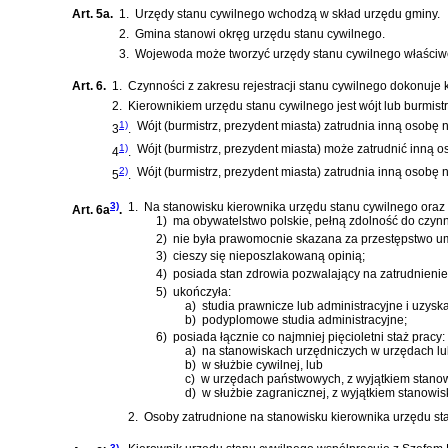
Art. 5a.
1.
Urzędy stanu cywilnego wchodzą w skład urzędu gminy.
2.
Gmina stanowi okręg urzędu stanu cywilnego.
3.
Wojewoda może tworzyć urzędy stanu cywilnego właściwe 
Art. 6.
1.
Czynności z zakresu rejestracji stanu cywilnego dokonuje 
2.
Kierownikiem urzędu stanu cywilnego jest wójt lub burmistr
1)
Wójt (burmistrz, prezydent miasta) zatrudnia inną osob
3
.
1)
Wójt (burmistrz, prezydent miasta) może zatrudnić inną
4
.
2)
Wójt (burmistrz, prezydent miasta) zatrudnia inną osobę
5
.
3)
1.
Na stanowisku kierownika urzędu stanu cywilnego oraz 
Art. 6a
.
1)
ma obywatelstwo polskie, pełną zdolność do czynno
2)
nie była prawomocnie skazana za przestępstwo u
3)
cieszy się nieposzlakowaną opinią;
4)
posiada stan zdrowia pozwalający na zatrudnieni
5)
ukończyła:
a)
studia prawnicze lub administracyjne i uzyska
b)
podyplomowe studia administracyjne;
6)
posiada łącznie co najmniej pięcioletni staż pracy:
a)
na stanowiskach urzędniczych w urzędach lub
b)
w służbie cywilnej, lub
c)
w urzędach państwowych, z wyjątkiem stanowi
d)
w służbie zagranicznej, z wyjątkiem stanowis
2.
Osoby zatrudnione na stanowisku kierownika urzędu st
3)