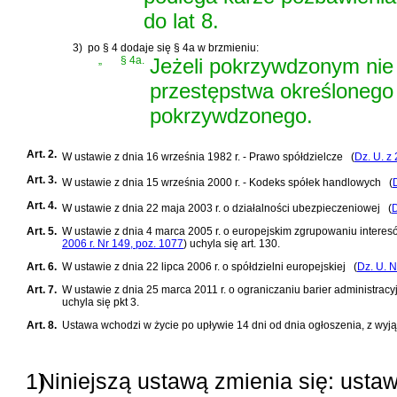
do lat 8.
3)
po § 4 dodaje się § 4a w brzmieniu:
„
§ 4a.
Jeżeli pokrzywdzonym nie 
przestępstwa określonego
pokrzywdzonego.
Art. 2.
W
ustawie z dnia 16 września 1982 r. - Prawo spółdzielcze
(
Dz. U. z
Art. 3.
W
ustawie z dnia 15 września 2000 r. - Kodeks spółek handlowych
(
Art. 4.
W
ustawie z dnia 22 maja 2003 r. o działalności ubezpieczeniowej
(
D
Art. 5.
W
ustawie z dnia 4 marca 2005 r. o europejskim zgrupowaniu interes
2006 r. Nr 149, poz. 1077
)
uchyla się art. 130.
Art. 6.
W
ustawie z dnia 22 lipca 2006 r. o spółdzielni europejskiej
(
Dz. U. N
Art. 7.
W
ustawie z dnia 25 marca 2011 r. o ograniczaniu barier administracy
uchyla się pkt 3.
Art. 8.
Ustawa wchodzi w życie po upływie 14 dni od dnia ogłoszenia, z wyjąt
1)
Niniejszą ustawą zmienia się: ustaw