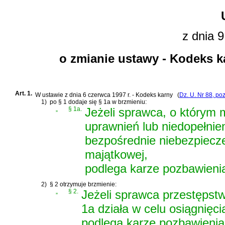
z dnia 9
o zmianie ustawy - Kodeks k
Art. 1.
W
ustawie z dnia 6 czerwca 1997 r. - Kodeks karny
(
Dz. U. Nr 88, po
1)
po § 1 dodaje się § 1a w brzmieniu:
„
§ 1a.
Jeżeli sprawca, o którym
uprawnień lub niedopełni
bezpośrednie niebezpiecz
majątkowej,
podlega karze pozbawienia
2)
§ 2 otrzymuje brzmienie:
„
§ 2.
Jeżeli sprawca przestępstw
1a działa w celu osiągnięci
podlega karze pozbawienia