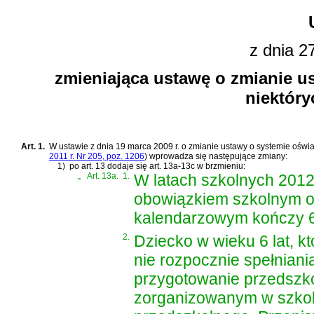
z dnia 2
zmieniająca ustawę o zmianie u
niektóry
Art. 1.
W
ustawie z dnia 19 marca 2009 r. o zmianie ustawy o systemie oświa
2011 r. Nr 205, poz. 1206
)
wprowadza się następujące zmiany:
1)
po art. 13 dodaje się art. 13a-13c w brzmieniu:
„
Art. 13a.
1.
W latach szkolnych 2012
obowiązkiem szkolnym ob
kalendarzowym kończy 6 
2.
Dziecko w wieku 6 lat, k
nie rozpocznie spełnian
przygotowanie przedszko
zorganizowanym w szkol