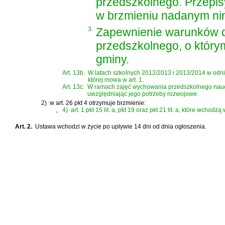
przedszkolnego. Przepisy 
w brzmieniu nadanym nin
3.
Zapewnienie warunków d
przedszkolnego, o który
gminy.
Art. 13b.
W latach szkolnych 2012/2013 i 2013/2014 w odniesie
której mowa w art. 1.
Art. 13c.
W ramach zajęć wychowania przedszkolnego nauczyc
uwzględniając jego potrzeby rozwojowe.
2)
w art. 26 pkt 4 otrzymuje brzmienie:
„
4)
art. 1 pkt 15 lit. a, pkt 19 oraz pkt 21 lit. a, które wchod
Art. 2.
Ustawa wchodzi w życie po upływie 14 dni od dnia ogłoszenia.