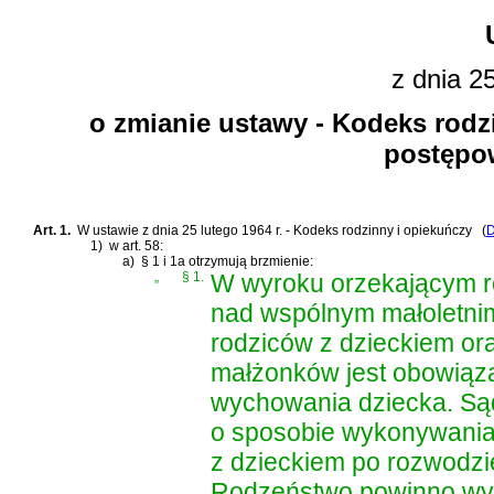
z dnia 2
o zmianie ustawy - Kodeks rodz
postępo
Art. 1.
W
ustawie z dnia 25 lutego 1964 r. - Kodeks rodzinny i opiekuńczy
(
D
1)
w art. 58:
a)
§ 1 i 1a otrzymują brzmienie:
„
§ 1.
W wyroku orzekającym ro
nad wspólnym małoletni
rodziców z dzieckiem ora
małżonków jest obowiąza
wychowania dziecka. Są
o sposobie wykonywania 
z dzieckiem po rozwodzie
Rodzeństwo powinno wyc