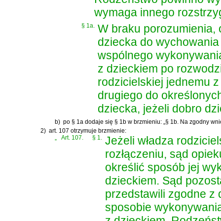
wymaga innego rozstrzyg
§ 1a.
W braku porozumienia, 
dziecka do wychowania 
wspólnego wykonywania 
z dzieckiem po rozwod
rodzicielskiej jednemu z
drugiego do określonyc
dziecka, jeżeli dobro d
b)
po § 1a dodaje się § 1b w brzmieniu: „§ 1b. Na zgodny wni
2)
art. 107 otrzymuje brzmienie:
„
Art. 107.
§ 1.
Jeżeli władza rodzici
rozłączeniu, sąd opie
określić sposób jej w
dzieckiem. Sąd pozosta
przedstawili zgodne z
sposobie wykonywania 
z dzieckiem. Rodzeńs