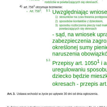
rodziców w powtarzających się okresach.
4)
2
art. 756
otrzymuje brzmienie:
„
2
§ 1.
Uwzględniając wniose
Art. 756
.
1)
stosunków na czas trwania postępow
2)
sposobów kontaktów z dzieckiem,
3)
sposobu roztoczenia pieczy nad mał
powtarzających się okresach
- sąd, na wniosek up
zabezpieczenia zagr
określonej sumy pien
naruszenia obowiązkó
§ 2.
1
Przepisy art. 1050
i a
uregulowaniu sposobu 
dziecko będzie miesz
okresach - przepis art
Art. 3.
Ustawa wchodzi w życie po upływie 30 dni od dnia ogłoszenia.