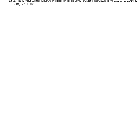
1)
Zmiany tekstu jednolitego wymienionej ustawy zostały ogłoszone w Dz. U. z 2014 r. 
218, 539 i 978.