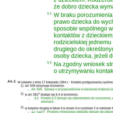
że dobro dziecka wyma
§ 2.
W braku porozumienia,
prawo dziecka do wych
sposobie wspólnego wy
kontaktów z dzieckie
rodzicielskiej jednemu
drugiego do określony
osoby dziecka, jeżeli 
§ 3.
Na zgodny wniosek str
o utrzymywaniu kontak
Art. 2.
W
ustawie z dnia 17 listopada 1964 r. - Kodeks postępowania cywiln
1)
art. 509 otrzymuje brzmienie:
„
Art. 509.
Sprawy o przysposobienie w pierwszej instancji s
2)
1
w art. 582
dodaje się § 4 w brzmieniu:
„
§ 4.
Przepis § 3 stosuje się odpowiednio do orzeczenia, 
okresach.
3)
w księdze drugiej w tytule II w dziale II w rozdziale 2 w oddziale 
„
22
Przepisy niniejszego oddziału stosuje się odpo
Art. 598
.