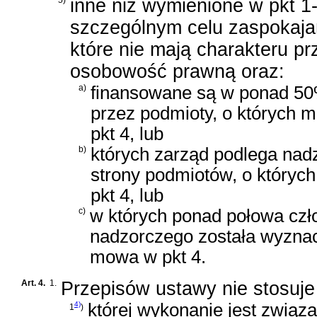
inne niż wymienione w pkt 1
szczególnym celu zaspokaja
które nie mają charakteru p
osobowość prawną oraz:
a)
finansowane są w ponad 5
przez podmioty, o których 
pkt 4, lub
b)
których zarząd podlega nad
strony podmiotów, o który
pkt 4, lub
c)
w których ponad połowa czł
nadzorczego została wyznac
mowa w pkt 4.
Art. 4.
1.
Przepisów ustawy nie stosuj
4)
której wykonanie jest związ
1
)