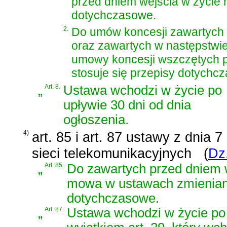
przed dniem wejścia w życie n
dotychczasowe.
2.
Do umów koncesji zawartych p
oraz zawartych w następstwi
umowy koncesji wszczętych pr
stosuje się przepisy dotychc
„
Art. 8.
Ustawa wchodzi w życie po
upływie 30 dni od dnia
ogłoszenia.
4)
art. 85 i art. 87 ustawy z dnia 
sieci telekomunikacyjnych
(
Dz
„
Art. 85.
Do zawartych przed dniem 
mowa w ustawach zmienianyc
dotychczasowe.
„
Art. 87.
Ustawa wchodzi w życie po 