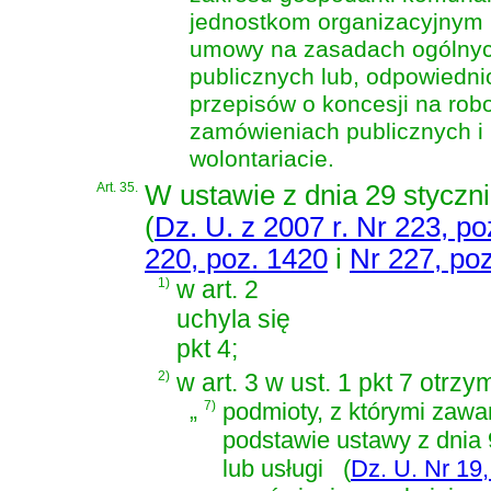
jednostkom organizacyjnym 
umowy na zasadach ogólnych
publicznych lub, odpowiedni
przepisów o koncesji na rob
zamówieniach publicznych i 
wolontariacie.
Art. 35.
W
ustawie z dnia 29 styczn
(
Dz. U. z 2007 r. Nr 223, po
220, poz. 1420
i
Nr 227, po
1)
w art. 2
uchyla się
pkt 4;
2)
w art. 3 w ust. 1 pkt 7 otrz
„
7)
podmioty, z którymi zaw
podstawie
ustawy z dnia 
lub usługi
(
Dz. U. Nr 19,