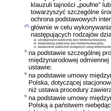
klauzuli tajności „poufne” l
towarzyszyć szczególne środ
ochrona podstawowych inte
5)
głównie w celu wykonywania
2
)
następujących rodzajów dzia
a)
udostępnianie publicznej sieci telekomunikacyjnej,
b)
eksploatacja publicznej sieci telekomunikacyjnej,
c)
świadczenie publicznie dostępnych usług telekomunik
3)
na podstawie szczególnej pro
międzynarodowej odmiennej 
ustawie;
4)
na podstawie umowy międzyna
Polska, dotyczącej stacjonow
niż ustawa procedury zawier
5)
na podstawie umowy międzyn
Polską a państwem niebędący