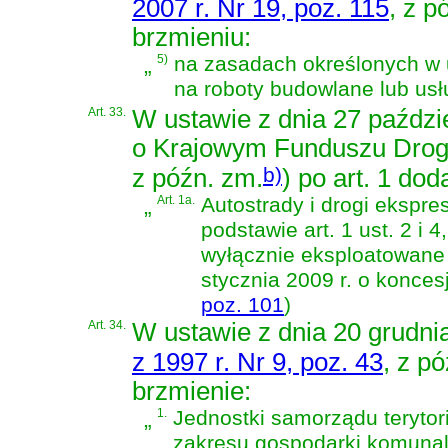
2007 r. Nr 19, poz. 115
, z p
brzmieniu:
„
5)
na zasadach określonych w
na roboty budowlane lub usł
Art. 33.
W
ustawie z dnia 27 paździ
o Krajowym Funduszu Dr
b)
z późn. zm.
)
po art. 1 doda
„
Art. 1a.
Autostrady i drogi ekspr
podstawie art. 1 ust. 2 i
wyłącznie eksploatowane
stycznia 2009 r. o konces
poz. 101
)
Art. 34.
W
ustawie z dnia 20 grudni
z 1997 r. Nr 9, poz. 43
, z p
brzmienie:
„
1.
Jednostki samorządu teryto
zakresu gospodarki komuna