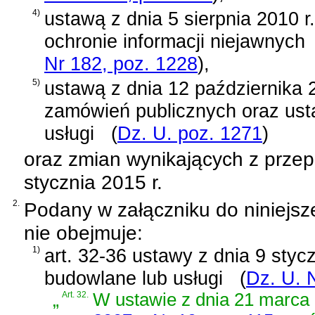
4)
ustawą z dnia 5 sierpnia 2010 r.
ochronie informacji niejawnych
Nr 182, poz. 1228
)
,
5)
ustawą z dnia 12 października 
zamówień publicznych oraz ust
usługi
(
Dz. U. poz. 1271
)
oraz zmian wynikających z prze
stycznia 2015 r.
2.
Podany w załączniku do niniejsz
nie obejmuje:
1)
art. 32-36 ustawy z dnia 9 stycz
budowlane lub usługi
(
Dz. U. 
„
Art. 32.
W
ustawie z dnia 21 marca 