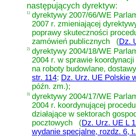
następujących dyrektyw:
1)
dyrektywy 2007/66/WE Parlame
2007 r. zmieniającej dyrekt
poprawy skuteczności procedu
zamówień publicznych
(
Dz. 
2)
dyrektywy 2004/18/WE Parlam
2004 r. w sprawie koordynacj
na roboty budowlane, dostawy 
str. 114
;
Dz. Urz. UE Polskie wy
późn. zm.)
;
3)
dyrektywy 2004/17/WE Parlam
2004 r. koordynującej proced
działające w sektorach gospoda
pocztowych
(
Dz. Urz. UE L 1
wydanie specjalne, rozdz. 6, t. 