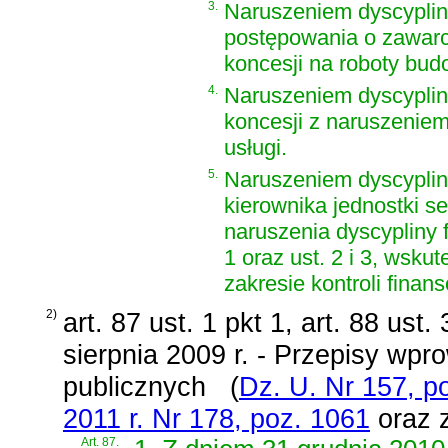
3.
Naruszeniem dyscyplin
postępowania o zawarc
koncesji na roboty bud
4.
Naruszeniem dyscyplin
koncesji z naruszeniem
usługi.
5.
Naruszeniem dyscyplin
kierownika jednostki s
naruszenia dyscypliny 
1 oraz ust. 2 i 3, wsk
zakresie kontroli finans
2)
art. 87 ust. 1 pkt 1, art. 88 ust.
sierpnia 2009 r. - Przepisy wp
publicznych
(
Dz. U. Nr 157, p
2011 r. Nr 178, poz. 1061
oraz 
Art. 87.