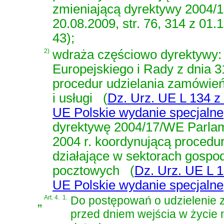
zmieniającą dyrektywy 2004/1
20.08.2009, str. 76, 314 z 01.1
43);
2)
wdraża częściowo dyrektywy
Europejskiego i Rady z dnia 3
procedur udzielania zamówień
i usługi
(
Dz. Urz. UE L 134 z 
UE Polskie wydanie specjalne, r
dyrektywę 2004/17/WE Parlam
2004 r. koordynującą procedu
działające w sektorach gospoda
pocztowych
(
Dz. Urz. UE L 1
UE Polskie wydanie specjalne, r
„
Art. 4.
1.
Do postępowań o udzielenie 
przed dniem wejścia w życie n