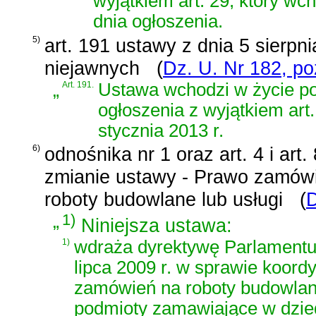
wyjątkiem art. 29, który wc
dnia ogłoszenia.
5)
art. 191 ustawy z dnia 5 sierpni
niejawnych
(
Dz. U. Nr 182, po
„
Art. 191.
Ustawa wchodzi w życie po
ogłoszenia z wyjątkiem art
stycznia 2013 r.
6)
odnośnika nr 1 oraz
art. 4 i ar
zmianie ustawy - Prawo zamówi
roboty budowlane lub usługi
(
D
„
1)
Niniejsza ustawa:
1)
wdraża
dyrektywę Parlamentu
lipca 2009 r. w sprawie koordy
zamówień na roboty budowlane,
podmioty zamawiające w dzie