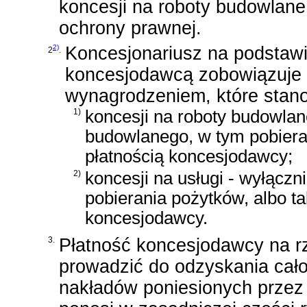
koncesji na roboty budowlane 
ochrony prawnej.
2)
Koncesjonariusz na podstawi
2
.
koncesjodawcą zobowiązuje s
wynagrodzeniem, które stan
1)
koncesji na roboty budowlan
budowlanego, w tym pobieran
płatnością koncesjodawcy;
2)
koncesji na usługi - wyłącz
pobierania pożytków, albo ta
koncesjodawcy.
3.
Płatność koncesjodawcy na r
prowadzić do odzyskania cał
nakładów poniesionych przez