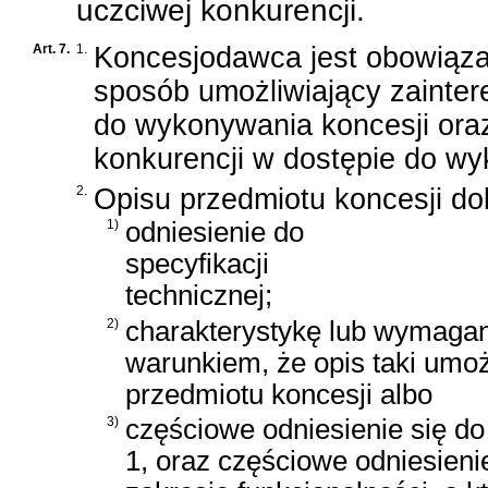
uczciwej konkurencji.
Art. 7.
1.
Koncesjodawca jest obowiąza
sposób umożliwiający zaint
do wykonywania koncesji oraz
konkurencji w dostępie do wy
2.
Opisu przedmiotu koncesji do
1)
odniesienie do
specyfikacji
technicznej;
2)
charakterystykę lub wymagani
warunkiem, że opis taki umo
przedmiotu koncesji albo
3)
częściowe odniesienie się do 
1, oraz częściowe odniesieni