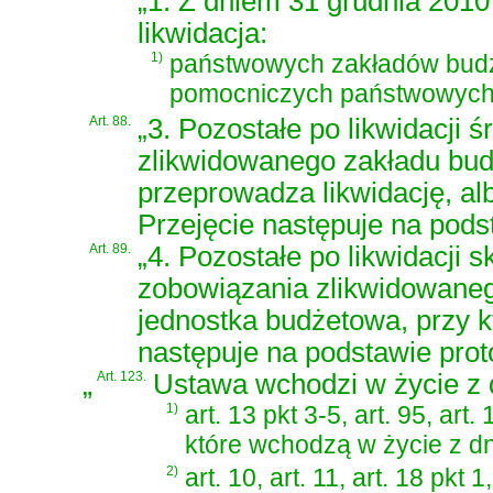
„1. Z dniem 31 grudnia 2010
likwidacja:
1)
państwowych zakładów budż
pomocniczych państwowych 
Art. 88.
„3. Pozostałe po likwidacji 
zlikwidowanego zakładu bud
przeprowadza likwidację, al
Przejęcie następuje na pod
Art. 89.
„4. Pozostałe po likwidacji s
zobowiązania zlikwidowane
jednostka budżetowa, przy k
następuje na podstawie pro
„
Art. 123.
Ustawa wchodzi w życie z d
1)
art. 13 pkt 3-5, art. 95, art. 
które wchodzą w życie z d
2)
art. 10, art. 11, art. 18 pkt 1,