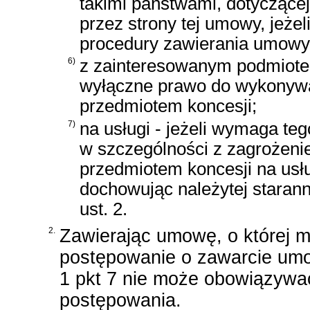
takimi państwami, dotyczącej
przez strony tej umowy, jeże
procedury zawierania umowy 
6)
z zainteresowanym podmiote
wyłączne prawo do wykonywan
przedmiotem koncesji;
7)
na usługi - jeżeli wymaga te
w szczególności z zagrożeni
przedmiotem koncesji na usł
dochowując należytej starann
ust. 2.
2.
Zawierając umowę, o której m
postępowanie o zawarcie umo
1 pkt 7 nie może obowiązywać
postępowania.