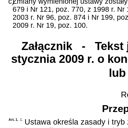
c)
Zmiany wymienionej ustawy zostały 
679 i Nr 121, poz. 770, z 1998 r. Nr 
2003 r. Nr 96, poz. 874 i Nr 199, po
2009 r. Nr 19, poz. 100.
Załącznik
- Tekst j
stycznia 2009 r. o ko
lub
Ro
Przep
Art. 1.
1.
Ustawa określa zasady i try