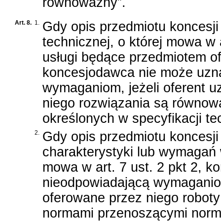
równoważny”.
Art. 8.
1.
Gdy opis przedmiotu koncesji
technicznej, o której mowa w a
usługi będące przedmiotem ofe
koncesjodawca nie może uzna
wymaganiom, jeżeli oferent u
niego rozwiązania są równo
określonych w specyfikacji te
2.
Gdy opis przedmiotu koncesj
charakterystyki lub wymagań 
mowa w art. 7 ust. 2 pkt 2, 
nieodpowiadającą wymaganiom,
oferowane przez niego roboty
normami przenoszącymi normy