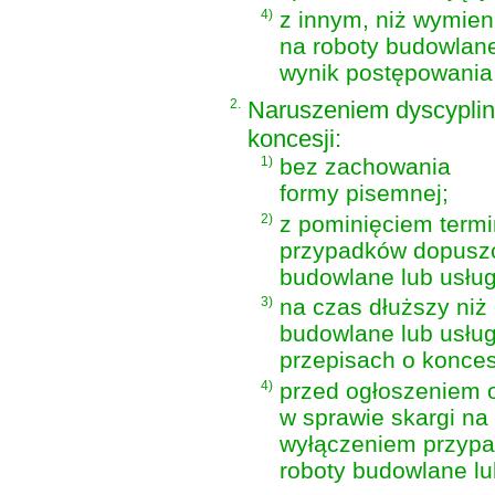
4)
z innym, niż wymien
na roboty budowlane 
wynik postępowania
2.
Naruszeniem dyscyplin
koncesji:
1)
bez zachowania
formy pisemnej;
2)
z pominięciem termi
przypadków dopuszc
budowlane lub usług
3)
na czas dłuższy niż
budowlane lub usłu
przepisach o konces
4)
przed ogłoszeniem o
w sprawie skargi na
wyłączeniem przypa
roboty budowlane lu