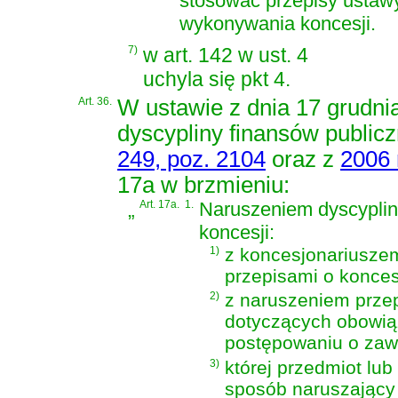
stosować przepisy ustaw
wykonywania koncesji.
7)
w art. 142 w ust. 4
uchyla się pkt 4.
Art. 36.
W
ustawie z dnia 17 grudni
dyscypliny finansów public
249, poz. 2104
oraz z
2006 
17a w brzmieniu:
„
Art. 17a.
1.
Naruszeniem dyscyplin
koncesji:
1)
z koncesjonariuszem
przepisami o konces
2)
z naruszeniem przep
dotyczących obowią
postępowaniu o zaw
3)
której przedmiot lub
sposób naruszający 