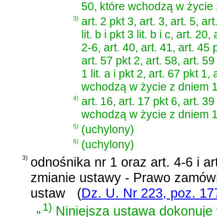
50, które wchodzą w życie z
3)
art. 2 pkt 3, art. 3, art. 5, art
lit. b i pkt 3 lit. b i c, art. 2
2-6, art. 40, art. 41, art. 45 p
art. 57 pkt 2, art. 58, art. 59
1 lit. a i pkt 2, art. 67 pkt 1,
wchodzą w życie z dniem 1 
4)
art. 16, art. 17 pkt 6, art. 39
wchodzą w życie z dniem 1 
5)
(uchylony)
6)
(uchylony)
3)
odnośnika nr 1 oraz
art. 4-6 i a
zmianie ustawy - Prawo zamówi
ustaw
(
Dz. U. Nr 223, poz. 17
„
1)
Niniejsza ustawa dokonuje w