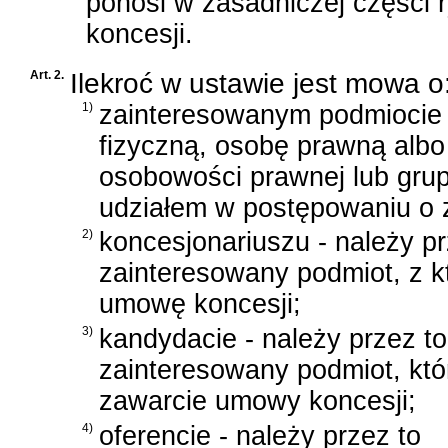
ponosi w zasadniczej części
koncesji.
Art. 2.
Ilekroć w ustawie jest mowa o
1)
zainteresowanym podmiocie 
fizyczną, osobę prawną albo
osobowości prawnej lub gru
udziałem w postępowaniu o 
2)
koncesjonariuszu - należy p
zainteresowany podmiot, z 
umowę koncesji;
3)
kandydacie - należy przez t
zainteresowany podmiot, któ
zawarcie umowy koncesji;
4)
oferencie - należy przez to