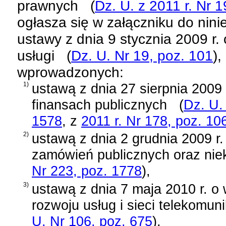
prawnych
(
Dz. U. z 2011 r. Nr 
ogłasza się w załączniku do nini
ustawy z dnia 9 stycznia 2009 r.
usługi
(
Dz. U. Nr 19, poz. 101
)
,
wprowadzonych:
1)
ustawą z dnia 27 sierpnia 2009
finansach publicznych
(
Dz. U.
1578
, z
2011 r. Nr 178, poz. 10
2)
ustawą z dnia 2 grudnia 2009 r
zamówień publicznych oraz nie
Nr 223, poz. 1778
)
,
3)
ustawą z dnia 7 maja 2010 r. o 
rozwoju usług i sieci telekomun
U. Nr 106, poz. 675
)
,