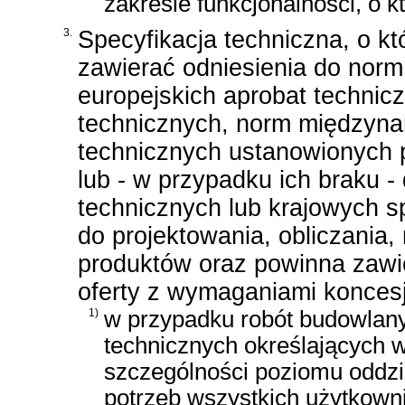
zakresie funkcjonalności, o 
3.
Specyfikacja techniczna, o kt
zawierać odniesienia do nor
europejskich aprobat technic
technicznych, norm międzyna
technicznych ustanowionych p
lub - w przypadku ich braku 
technicznych lub krajowych s
do projektowania, obliczania, 
produktów oraz powinna zawi
oferty z wymaganiami konces
1)
w przypadku robót budowlany
technicznych określających 
szczególności poziomu oddzi
potrzeb wszystkich użytkowni