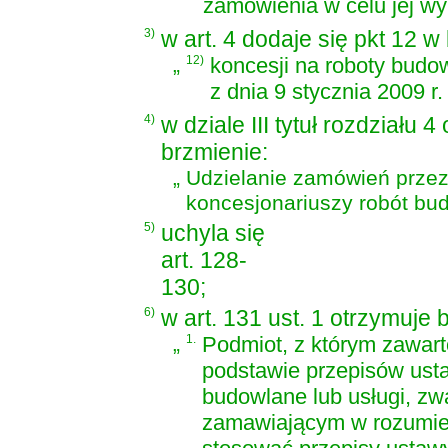
zamówienia w celu jej wy
3)
w art. 4 dodaje się pkt 12 w
„
12)
koncesji na roboty budo
z dnia 9 stycznia 2009 r
4)
w dziale III tytuł rozdziału 4
brzmienie:
„
Udzielanie zamówień prze
koncesjonariuszy robót bu
5)
uchyla się
art. 128-
130;
6)
w art. 131 ust. 1 otrzymuje 
„
1.
Podmiot, z którym zawar
podstawie przepisów
ust
budowlane lub usługi
, zw
zamawiającym w rozumieniu