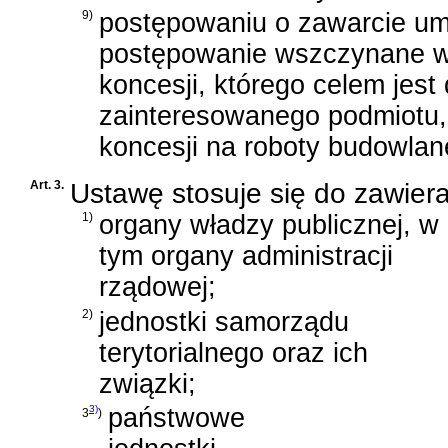
9)
postępowaniu o zawarcie umo
postępowanie wszczynane w 
koncesji, którego celem jes
zainteresowanego podmiotu,
koncesji na roboty budowlane
Art. 3.
Ustawę stosuje się do zawier
1)
organy władzy publicznej, w
tym organy administracji
rządowej;
2)
jednostki samorządu
terytorialnego oraz ich
związki;
3)
państwowe
3
)