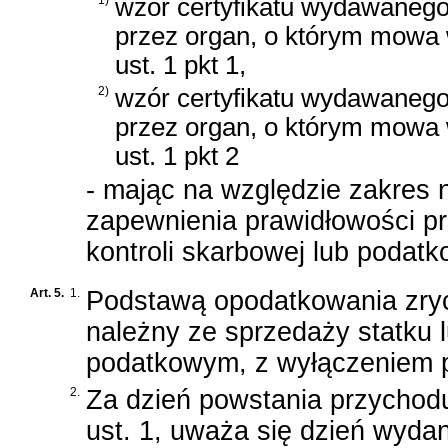
1)
wzór certyfikatu wydawaneg
przez organ, o którym mowa
ust. 1 pkt 1,
2)
wzór certyfikatu wydawaneg
przez organ, o którym mowa
ust. 1 pkt 2
- mając na względzie zakres
zapewnienia prawidłowości p
kontroli skarbowej lub podatk
Art. 5.
1.
Podstawą opodatkowania zryc
należny ze sprzedaży statku 
podatkowym, z wyłączeniem p
2.
Za dzień powstania przychod
ust. 1, uważa się dzień wydan