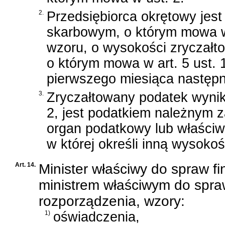
2.
Przedsiębiorca okrętowy jes
skarbowym, o którym mowa w 
wzoru, o wysokości zryczał
o którym mowa w art. 5 ust.
pierwszego miesiąca następ
3.
Zryczałtowany podatek wynik
2, jest podatkiem należnym 
organ podatkowy lub właściw
w której określi inną wysoko
Art. 14.
Minister właściwy do spraw f
ministrem właściwym do spraw
rozporządzenia, wzory:
1)
oświadczenia,