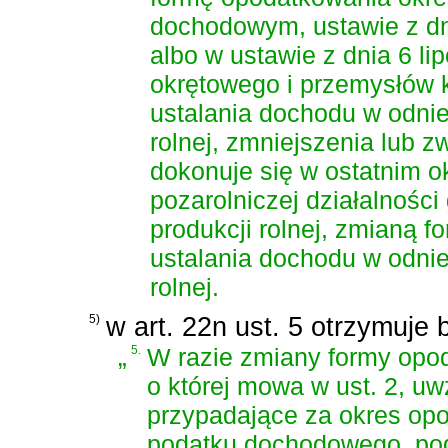
dochodowym,
ustawie z d
albo w
ustawie z dnia 6 li
okrętowego i przemysłów
ustalania dochodu w odnie
rolnej, zmniejszenia lub 
dokonuje się w ostatnim o
pozarolniczej działalności
produkcji rolnej, zmianą 
ustalania dochodu w odnie
rolnej.
5)
w art. 22n ust. 5 otrzymuje 
„
5.
W razie zmiany formy opod
o której mowa w ust. 2, uw
przypadające za okres op
podatku dochodowego, pod