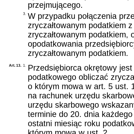
przejmującego.
3.
W przypadku połączenia prz
zryczałtowanym podatkiem z
zryczałtowanym podatkiem, 
opodatkowania przedsiębior
zryczałtowanym podatkiem.
Art. 13.
1.
Przedsiębiorca okrętowy jes
podatkowego obliczać zrycz
o którym mowa w art. 5 ust. 
na rachunek urzędu skarbowe
urzędu skarbowego wskazany
terminie do 20. dnia każdego
ostatni miesiąc roku podatko
którym mowa w ust. 2.