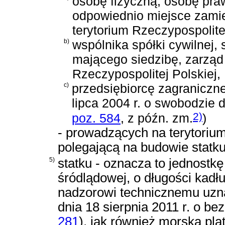
osobę fizyczną, osobę pra
odpowiednio miejsce zamie
terytorium Rzeczypospolitej
b)
wspólnika spółki cywilnej, 
mającego siedzibę, zarząd
Rzeczypospolitej Polskiej,
c)
przedsiębiorcę zagraniczn
lipca 2004 r. o swobodzie 
2)
poz. 584
, z późn. zm.
)
- prowadzących na terytorium
polegającą na budowie statku
5)
statku - oznacza to jednostk
śródlądowej, o długości kadł
nadzorowi technicznemu uzna
dnia 18 sierpnia 2011 r. o b
281
)
, jak również morską pla