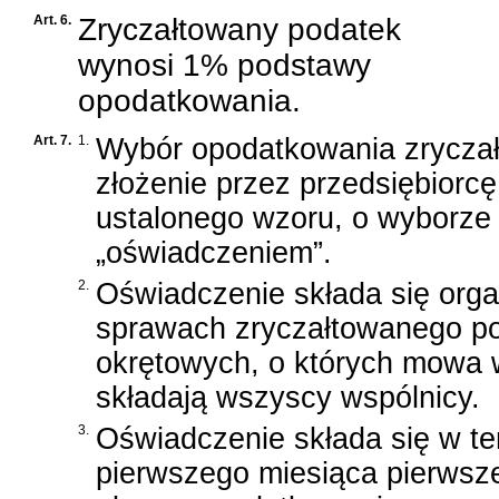
Art. 6.
Zryczałtowany podatek
wynosi 1% podstawy
opodatkowania.
Art. 7.
1.
Wybór opodatkowania zrycza
złożenie przez przedsiębiorc
ustalonego wzoru, o wyborze
„oświadczeniem”.
2.
Oświadczenie składa się or
sprawach zryczałtowanego po
okrętowych, o których mowa w a
składają wszyscy wspólnicy.
3.
Oświadczenie składa się w te
pierwszego miesiąca pierwsz