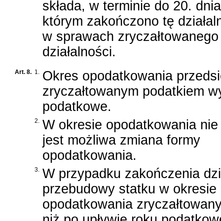
składa, w terminie do 20. dn
którym zakończono tę działa
w sprawach zryczałtowanego 
działalności.
Art. 8.
1.
Okres opodatkowania przedsi
zryczałtowanym podatkiem wyn
podatkowe.
2.
W okresie opodatkowania nie
jest możliwa zmiana formy
opodatkowania.
3.
W przypadku zakończenia dzia
przebudowy statku w okresi
opodatkowania zryczałtowany
niż po upływie roku podatkow