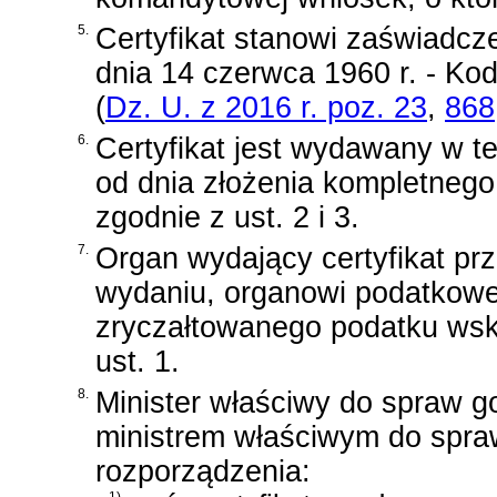
5.
Certyfikat stanowi zaświadcz
dnia 14 czerwca 1960 r. - Ko
(
Dz. U. z 2016 r. poz. 23
,
868
6.
Certyfikat jest wydawany w te
od dnia złożenia kompletneg
zgodnie z ust. 2 i 3.
7.
Organ wydający certyfikat prz
wydaniu, organowi podatko
zryczałtowanego podatku ws
ust. 1.
8.
Minister właściwy do spraw g
ministrem właściwym do spraw
rozporządzenia: