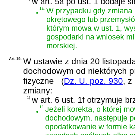
w art. 5a po ust. 1 dodaje s
„
1a.
W przypadku gdy zmiana o
okrętowego lub przemysł
którym mowa w ust. 1, wy
gospodarki na wniosek mi
morskiej.
Art. 19.
W
ustawie z dnia 20 listopa
dochodowym od niektórych p
fizyczne
(
Dz. U. poz. 930
, z
zmiany:
1)
w art. 6 ust. 1f otrzymuje br
„
1f.
Jeżeli korekta, o której m
dochodowym, następuje p
opodatkowanie w formie k