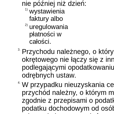
nie później niż dzień:
1)
wystawienia
faktury albo
2)
uregulowania
płatności w
całości.
3.
Przychodu należnego, o który
okrętowego nie łączy się z i
podlegającymi opodatkowani
odrębnych ustaw.
4.
W przypadku nieuzyskania cert
przychód należny, o którym 
zgodnie z przepisami o poda
podatku dochodowym od osób