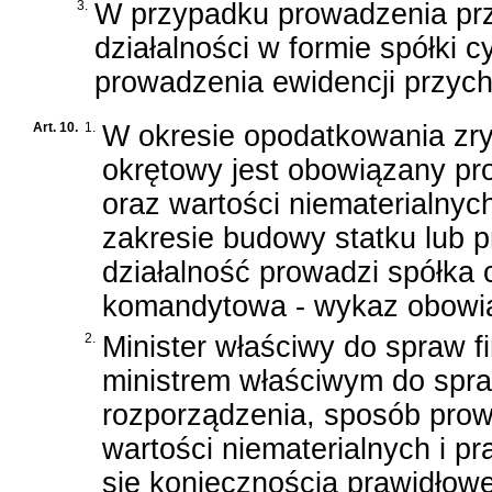
3.
W przypadku prowadzenia prz
działalności w formie spółki c
prowadzenia ewidencji przych
Art. 10.
1.
W okresie opodatkowania zr
okrętowy jest obowiązany pr
oraz wartości niematerialnyc
zakresie budowy statku lub 
działalność prowadzi spółka 
komandytowa - wykaz obowiąz
2.
Minister właściwy do spraw 
ministrem właściwym do spra
rozporządzenia, sposób pro
wartości niematerialnych i p
się koniecznością prawidłowe