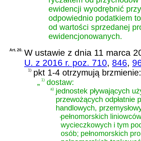
ewidencji wyodrębnić prz
odpowiednio podatkiem t
od wartości sprzedanej pr
ewidencjonowanych.
Art. 20.
W
ustawie z dnia 11 marca 20
U. z 2016 r. poz. 710
,
846
,
9
1)
pkt 1-4 otrzymują brzmienie
„
1)
dostaw:
a)
jednostek pływających uż
przewożących odpłatnie 
handlowych, przemysłowy
-
pełnomorskich liniowców
wycieczkowych i tym po
osób; pełnomorskich pro