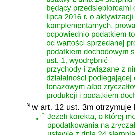
będący przedsiębiorcami
lipca 2016 r. o aktywizac
komplementarnych
, prow
odpowiednio podatkiem t
od wartości sprzedanej pr
podatkiem dochodowym są
ust. 1, wyodrębnić
przychody i związane z n
działalności podlegające
tonażowym albo zryczałt
produkcji i podatkiem do
3)
w art. 12 ust. 3m otrzymuje 
„
3m.
Jeżeli korekta, o której 
opodatkowania na zrycza
ustawie z dnia 24 sierpn