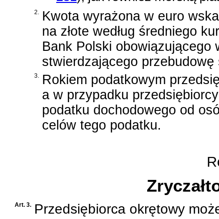
2.
Kwota wyrażona w euro wskazan
na złote według średniego k
Bank Polski obowiązującego w
stwierdzającego przebudowę 
3.
Rokiem podatkowym przedsięb
a w przypadku przedsiębiorc
podatku dochodowego od osób
celów tego podatku.
Ro
Zryczałt
Art. 3.
Przedsiębiorca okrętowy moż