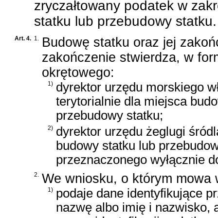
zryczałtowany podatek w zak
statku lub przebudowy statku.
Art. 4.
1.
Budowę statku oraz jej zakoń
zakończenie stwierdza, w form
okrętowego:
1)
dyrektor urzędu morskiego w
terytorialnie dla miejsca bud
przebudowy statku;
2)
dyrektor urzędu żeglugi śródl
budowy statku lub przebudowy
przeznaczonego wyłącznie do
2.
We wniosku, o którym mowa w 
1)
podaje dane identyfikujące p
nazwę albo imię i nazwisko, 