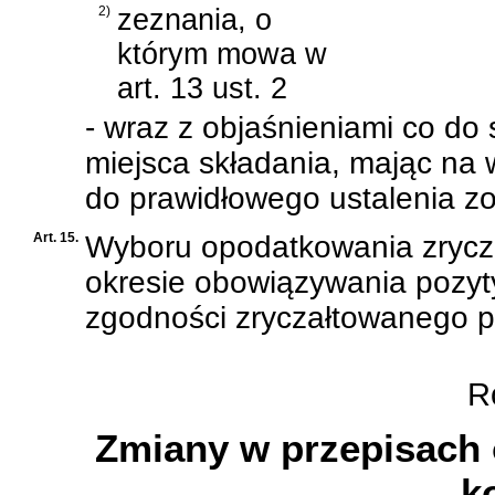
2)
zeznania, o
którym mowa w
art. 13 ust. 2
- wraz z objaśnieniami co do 
miejsca składania, mając na 
do prawidłowego ustalenia 
Art. 15.
Wyboru opodatkowania zryc
okresie obowiązywania pozyty
zgodności zryczałtowanego 
Ro
Zmiany w przepisach o
k