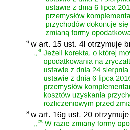
ustawie z dnia 6 lipca 20
przemysłów komplementa
przychodów dokonuje się 
zmianą formy opodatkowa
4)
w art. 15 ust. 4l otrzymuje b
„
4l.
Jeżeli korekta, o której m
opodatkowania na zryczał
ustawie z dnia 24 sierpni
ustawie z dnia 6 lipca 201
przemysłów komplementa
kosztów uzyskania przych
rozliczeniowym przed zmi
5)
w art. 16g ust. 20 otrzymuje
„
20.
W razie zmiany formy op