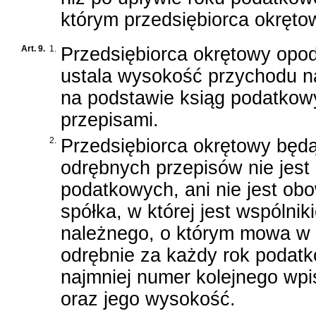
którym przedsiębiorca okrętow
Art. 9.
1.
Przedsiębiorca okrętowy op
ustala wysokość przychodu na
na podstawie ksiąg podatkow
przepisami.
2.
Przedsiębiorca okrętowy będą
odrębnych przepisów nie jes
podatkowych, ani nie jest ob
spółka, w której jest wspólni
należnego, o którym mowa w a
odrębnie za każdy rok podatk
najmniej numer kolejnego wpi
oraz jego wysokość.