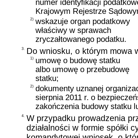
numer identyfikacji podatkow
Krajowym Rejestrze Sądowy
2)
wskazuje organ podatkowy
właściwy w sprawach
zryczałtowanego podatku.
3.
Do wniosku, o którym mowa w 
1)
umowę o budowę statku
albo umowę o przebudowę
statku;
2)
dokumenty uznanej organiza
sierpnia 2011 r. o bezpiecze
zakończenia budowy statku l
4.
W przypadku prowadzenia prz
działalności w formie spółki cy
komandytowej wniosek, o któr