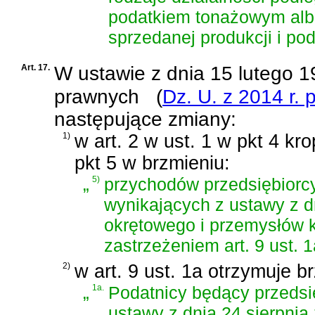
podatkiem tonażowym alb
sprzedanej produkcji i p
Art. 17.
W
ustawie z dnia 15 lutego 
prawnych
(
Dz. U. z 2014 r. 
następujące zmiany:
1)
w art. 2 w ust. 1 w pkt 4 kr
pkt 5 w brzmieniu:
„
5)
przychodów przedsiębior
wynikających z
ustawy z d
okrętowego i przemysłów
zastrzeżeniem art. 9 ust. 1
2)
w art. 9 ust. 1a otrzymuje b
„
1a.
Podatnicy będący przedsi
ustawy z dnia 24 sierpnia