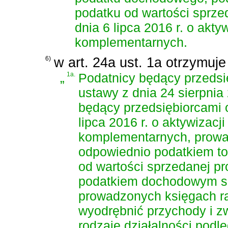
podatku od wartości sprze
dnia 6 lipca 2016 r. o akt
komplementarnych
.
6)
w art. 24a ust. 1a otrzymuje
„
1a.
Podatnicy będący przedsi
ustawy z dnia 24 sierpnia
będący przedsiębiorcami
lipca 2016 r. o aktywizac
komplementarnych
, prow
odpowiednio podatkiem t
od wartości sprzedanej pr
podatkiem dochodowym są
prowadzonych księgach ra
wyodrębnić przychody i z
rodzaje działalności pod