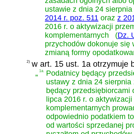
zasadach ogólnych albo o
ustawie z dnia 24 sierpni
2014 r. poz. 511
oraz
z 201
2016 r. o aktywizacji prz
komplementarnych
(
Dz. 
przychodów dokonuje się 
zmianą formy opodatkowa
2)
w art. 15 ust. 1a otrzymuje 
„
1a.
Podatnicy będący przedsi
ustawy z dnia 24 sierpnia
będący przedsiębiorcami
lipca 2016 r. o aktywizac
komplementarnych
prowad
odpowiednio podatkiem t
od wartości sprzedanej pr
ryczałtem od przychodów