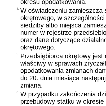
okresu opodatkowania.
4.
W oświadczeniu zamieszcza si
okrętowego, w szczególności 
siedziby albo miejsca zamiesz
numer w rejestrze przedsięb
oraz dane dotyczące działaln
okrętowego.
5.
Przedsiębiorca okrętowy jes
właściwy w sprawach zryczałt
opodatkowania zmianach dany
do 20. dnia miesiąca następuj
zmiana.
6.
W przypadku zakończenia dzia
przebudowy statku w okresie