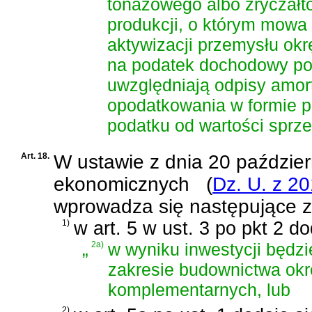
tonażowego albo zryczałt
produkcji, o którym mow
aktywizacji przemysłu ok
na podatek dochodowy poda
uwzględniają odpisy amor
opodatkowania w formie 
podatku od wartości sprze
Art. 18.
W
ustawie z dnia 20 paździer
ekonomicznych
(
Dz. U. z 20
wprowadza się następujące 
1)
w art. 5 w ust. 3 po pkt 2 d
„
2a)
w wyniku inwestycji będz
zakresie budownictwa ok
komplementarnych, lub
2)