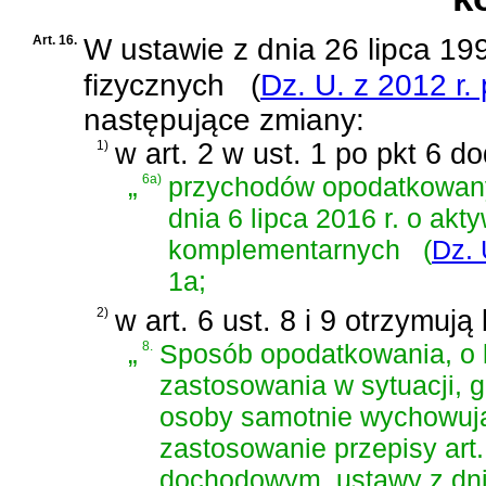
Art. 16.
W
ustawie z dnia 26 lipca 1
fizycznych
(
Dz. U. z 2012 r.
następujące zmiany:
1)
w art. 2 w ust. 1 po pkt 6 d
„
6a)
przychodów opodatkowan
dnia 6 lipca 2016 r. o ak
komplementarnych
(
Dz. 
1a;
2)
w art. 6 ust. 8 i 9 otrzymują
„
8.
Sposób opodatkowania, o k
zastosowania w sytuacji, 
osoby samotnie wychowując
zastosowanie przepisy art
dochodowym,
ustawy z dn