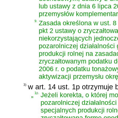
lub
ustawy z dnia 6 lipca 2
przemysłów komplementa
9.
Zasada określona w ust. 8 
pkt 2 ustawy o zryczałto
niekorzystających jednoc
pozarolniczej działalności
produkcji rolnej na zasada
zryczałtowanym podatku
2006 r. o podatku tonażo
aktywizacji przemysłu ok
3)
w art. 14 ust. 1p otrzymuje 
„
1p.
Jeżeli korekta, o której m
pozarolniczej działalności
specjalnych produkcji rol
zryczałtowaną formę opod