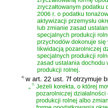
zryczałtowanym podatku
2006 r. o podatku tonażo
aktywizacji przemysłu ok
lub zmianie zasad ustalan
specjalnych produkcji rol
przychodów dokonuje się 
likwidacją pozarolniczej d
specjalnych produkcji rol
zasad ustalania dochodu 
produkcji rolnej.
4)
w art. 22 ust. 7f otrzymuje 
„
7f.
Jeżeli korekta, o której mo
pozarolniczej działalności
produkcji rolnej albo zmi
formę opodatkowania okre