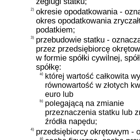
żeglugi statku;
2)
okresie opodatkowania - ozn
okres opodatkowania zrycza
podatkiem;
3)
przebudowie statku - oznacz
przez przedsiębiorcę okręto
w formie spółki cywilnej, spó
spółkę:
a)
której wartość całkowita w
równowartość w złotych kw
euro lub
b)
polegającą na zmianie
przeznaczenia statku lub 
źródła napędu;
4)
przedsiębiorcy okrętowym - o
a)