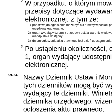
2.
W przypadku, o którym mowa 
przepisy dotyczące wydawan
elektronicznej, z tym że:
1)
podstawą do ogłoszenia może być akt prawny w postaci pa
urzędową tego organu;
2)
organ wydający dziennik urzędowy ustala warunki wydawan
nieodpłatnie dostępny;
3)
dniem ogłoszenia aktu prawnego jest dzień udostępnienia
3.
Po ustąpieniu okoliczności,
1, organ wydający udostępni
elektronicznej.
Art. 24.
1.
Nazwy Dziennik Ustaw i Monit
tych dzienników mogą być wy
wydający te dzienniki. Wini
dziennika urzędowego, wizeru
ogłoszenia aktu prawnego.