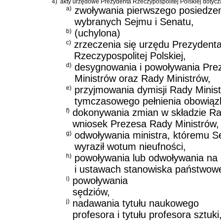
4)
akty urzędowe Prezydenta Rzeczypospolitej Polskiej dotycz
a)
zwoływania pierwszego posiedze
wybranych Sejmu i Senatu,
b)
(uchylona)
c)
zrzeczenia się urzędu Prezydent
Rzeczypospolitej Polskiej,
d)
desygnowania i powoływania Pre
Ministrów oraz Rady Ministrów,
e)
przyjmowania dymisji Rady Ministr
tymczasowego pełnienia obowiąz
f)
dokonywania zmian w składzie Ra
wniosek Prezesa Rady Ministrów,
g)
odwoływania ministra, któremu S
wyraził wotum nieufności,
h)
powoływania lub odwoływania na
i ustawach stanowiska państwow
i)
powoływania
sędziów,
j)
nadawania tytułu naukowego
profesora i tytułu profesora sztuki