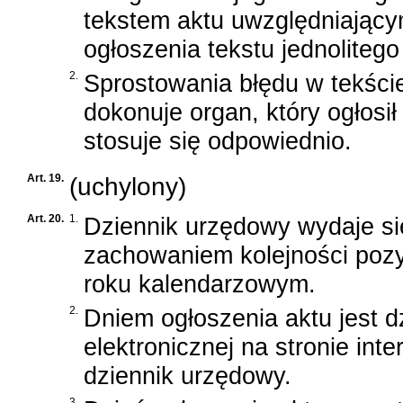
tekstem aktu uwzględniając
ogłoszenia tekstu jednolitego
2.
Sprostowania błędu w tekści
dokonuje organ, który ogłosił t
stosuje się odpowiednio.
Art. 19.
(uchylony)
Art. 20.
1.
Dziennik urzędowy wydaje si
zachowaniem kolejności poz
roku kalendarzowym.
2.
Dniem ogłoszenia aktu jest d
elektronicznej na stronie in
dziennik urzędowy.
3.