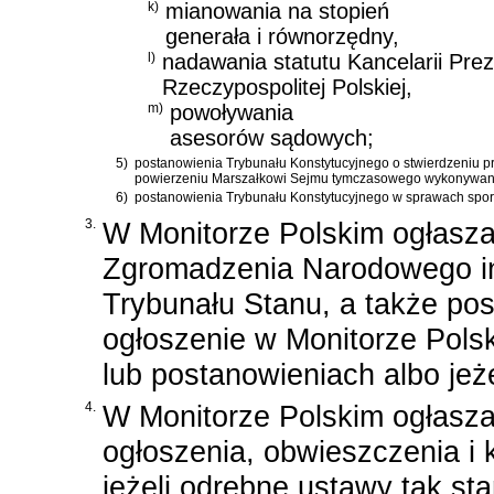
k)
mianowania na stopień
generała i równorzędny,
l)
nadawania statutu Kancelarii Pre
Rzeczypospolitej Polskiej,
m)
powoływania
asesorów sądowych;
5)
postanowienia Trybunału Konstytucyjnego o stwierdzeniu p
powierzeniu Marszałkowi Sejmu tymczasowego wykonywania
6)
postanowienia Trybunału Konstytucyjnego w sprawach spor
3.
W Monitorze Polskim ogłasza
Zgromadzenia Narodowego inn
Trybunału Stanu, a także pos
ogłoszenie w Monitorze Pols
lub postanowieniach albo jeż
4.
W Monitorze Polskim ogłasza 
ogłoszenia, obwieszczenia i k
jeżeli odrębne ustawy tak st