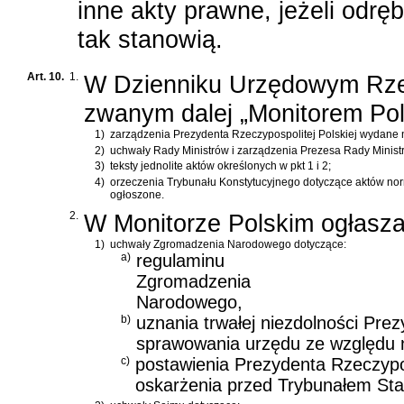
inne akty prawne, jeżeli odrę
tak stanowią.
Art. 10.
1.
W Dzienniku Urzędowym Rzecz
zwanym dalej „Monitorem Pols
1)
zarządzenia Prezydenta Rzeczypospolitej Polskiej wydane 
2)
uchwały Rady Ministrów i zarządzenia Prezesa Rady Minist
3)
teksty jednolite aktów określonych w pkt 1 i 2;
4)
orzeczenia Trybunału Konstytucyjnego dotyczące aktów nor
ogłoszone.
2.
W Monitorze Polskim ogłasza
1)
uchwały Zgromadzenia Narodowego dotyczące:
a)
regulaminu
Zgromadzenia
Narodowego,
b)
uznania trwałej niezdolności Prez
sprawowania urzędu ze względu n
c)
postawienia Prezydenta Rzeczypos
oskarżenia przed Trybunałem Sta