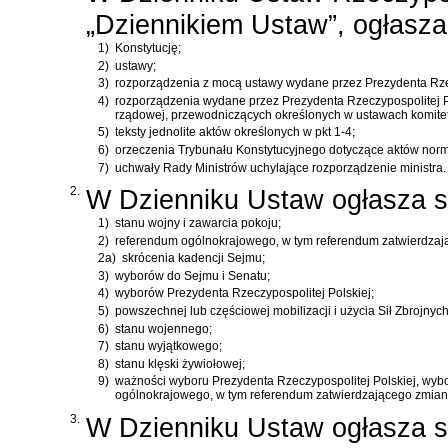
„Dziennikiem Ustaw”, ogłasza
1)
Konstytucję
;
2)
ustawy;
3)
rozporządzenia z mocą ustawy wydane przez Prezydenta Rzec
4)
rozporządzenia wydane przez Prezydenta Rzeczypospolitej Pol
rządowej, przewodniczących określonych w ustawach komitetó
5)
teksty jednolite aktów określonych w pkt 1-4;
6)
orzeczenia Trybunału Konstytucyjnego dotyczące aktów nor
7)
uchwały Rady Ministrów uchylające rozporządzenie ministra.
2.
W Dzienniku Ustaw ogłasza s
1)
stanu wojny i zawarcia pokoju;
2)
referendum ogólnokrajowego, w tym referendum zatwierdza
2a)
skrócenia kadencji Sejmu;
3)
wyborów do Sejmu i Senatu;
4)
wyborów Prezydenta Rzeczypospolitej Polskiej;
5)
powszechnej lub częściowej mobilizacji i użycia Sił Zbrojnyc
6)
stanu wojennego;
7)
stanu wyjątkowego;
8)
stanu klęski żywiołowej;
9)
ważności wyboru Prezydenta Rzeczypospolitej Polskiej, wy
ogólnokrajowego, w tym referendum zatwierdzającego zmia
3.
W Dzienniku Ustaw ogłasza s