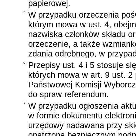
papierowej.
5.
W przypadku orzeczenia pośw
którym mowa w ust. 4, obejm
nazwiska członków składu orz
orzeczenie, a także wzmiank
zdania odrębnego, w przypad
6.
Przepisy ust. 4 i 5 stosuje 
których mowa w art. 9 ust. 2
Państwowej Komisji Wyborczej
do spraw referendum.
7.
W przypadku ogłoszenia akt
w formie dokumentu elektron
urzędowy nadawana przy skie
opatrzona bezpiecznym podp