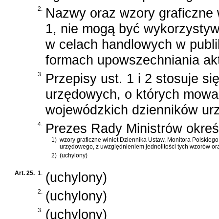
2.
Nazwy oraz wzory graficzne 
1, nie mogą być wykorzystyw
w celach handlowych w publi
formach upowszechniania ak
3.
Przepisy ust. 1 i 2 stosuje s
urzędowych, o których mowa w 
wojewódzkich dzienników ur
4.
Prezes Rady Ministrów określ
1)
wzory graficzne winiet Dziennika Ustaw, Monitora Polskiego
urzędowego, z uwzględnieniem jednolitości tych wzorów or
2)
(uchylony)
Art. 25.
1.
(uchylony)
2.
(uchylony)
3.
(uchylony)