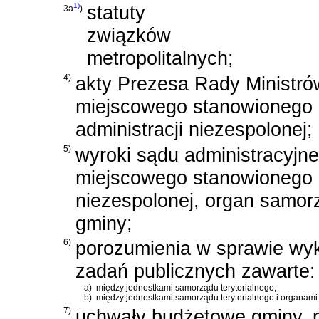
1)
statuty
3a
)
związków
metropolitalnych;
4)
akty Prezesa Rady Ministró
miejscowego stanowionego 
administracji niezespolonej;
5)
wyroki sądu administracyjn
miejscowego stanowionego p
niezespolonej, organ samor
gminy;
6)
porozumienia w sprawie wy
zadań publicznych zawarte:
a)
między jednostkami samorządu terytorialnego,
b)
między jednostkami samorządu terytorialnego i organami 
7)
uchwały budżetowe gminy, 