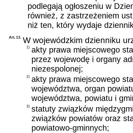
podlegają ogłoszeniu w Dzien
również, z zastrzeżeniem us
niż ten, który wydaje dzienni
Art. 13.
W wojewódzkim dzienniku ur
1)
akty prawa miejscowego st
przez wojewodę i organy adm
niezespolonej;
2)
akty prawa miejscowego sta
województwa, organ powiatu
województwa, powiatu i gmi
3)
statuty związków międzygmi
związków powiatów oraz st
powiatowo-gminnych;