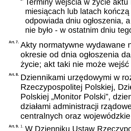
Terminy wejścia w życie aktu
miesiącach lub latach kończą
odpowiada dniu ogłoszenia, a
nie było - w ostatnim dniu teg
Art. 7.
Akty normatywne wydawane n
okresie od dnia ogłoszenia da
życie; akt taki nie może wejść
Art. 8.
Dziennikami urzędowymi w ro
Rzeczypospolitej Polskiej, Dz
Polskiej „Monitor Polski”, dzi
działami administracji rządow
centralnych oraz wojewódzkie
Art. 9.
1.
W Dzienniku Ustaw Rzeczyposp