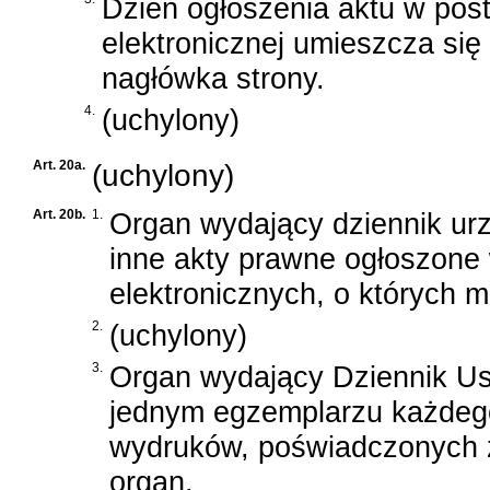
Dzień ogłoszenia aktu w post
elektronicznej umieszcza się
nagłówka strony.
4.
(uchylony)
Art. 20a.
(uchylony)
Art. 20b.
1.
Organ wydający dziennik ur
inne akty prawne ogłoszone
elektronicznych, o których mo
2.
(uchylony)
3.
Organ wydający Dziennik Ust
jednym egzemplarzu każdego
wydruków, poświadczonych z
organ.