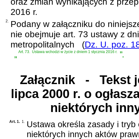
oraz zmian wynikających z prze
2016 r.
2.
Podany w załączniku do niniejsz
nie obejmuje
art. 73 ustawy z dn
metropolitalnych
(
Dz. U. poz. 1
„
Art. 73.
Ustawa wchodzi w życie z dniem 1 stycznia 2016 r.
”
.
Załącznik
- Tekst je
lipca 2000 r. o ogłas
niektórych in
Art. 1.
1.
Ustawa określa zasady i tryb
niektórych innych aktów praw