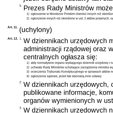
5.
Prezes Rady Ministrów może 
1)
ogłoszenie w Monitorze Polskim również innych niż określon
2)
ogłoszenie innych niż określone w ust. 2 aktów prawnych, o
Art. 11.
(uchylony)
Art. 12.
1.
W dziennikach urzędowych mi
administracji rządowej oraz
centralnych ogłasza się:
1)
akty normatywne organu wydającego dziennik urzędowy i n
2)
uchwały Rady Ministrów uchylające zarządzenia ministra w
3)
orzeczenia Trybunału Konstytucyjnego w sprawach aktów no
4)
ogłoszenia sądowe, jeżeli tak stanowią inne ustawy.
2.
W dziennikach urzędowych, 
publikowane informacje, komu
organów wymienionych w ust.
3.
W dziennikach urzędowych ni