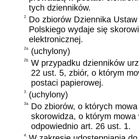
tych dzienników.
2.
Do zbiorów Dziennika Ustaw 
Polskiego wydaje się skorowi
elektronicznej.
2a.
(uchylony)
2b.
W przypadku dzienników urz
22 ust. 5, zbiór, o którym m
postaci papierowej.
3.
(uchylony)
3a.
Do zbiorów, o których mowa w
skorowidza, o którym mowa w
odpowiednio art. 26 ust. 1.
4.
W zakresie udostępniania do