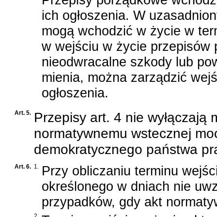
ich ogłoszenia. W uzasadnio
mogą wchodzić w życie w termi
w wejściu w życie przepisó
nieodwracalne szkody lub pow
mienia, można zarządzić wejś
ogłoszenia.
Art. 5.
Przepisy art. 4 nie wyłączają
normatywnemu wstecznej mocy
demokratycznego państwa pra
Art. 6.
1.
Przy obliczaniu terminu wejś
określonego w dniach nie uwz
przypadków, gdy akt normaty
2.