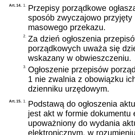
Art. 14.
1.
Przepisy porządkowe ogłasza
sposób zwyczajowo przyjęty 
masowego przekazu.
2.
Za dzień ogłoszenia przepis
porządkowych uważa się dzi
wskazany w obwieszczeniu.
3.
Ogłoszenie przepisów porzą
1 nie zwalnia z obowiązku i
dzienniku urzędowym.
Art. 15.
1.
Podstawą do ogłoszenia akt
jest akt w formie dokumentu 
upoważniony do wydania akt
elektronicznym, w rozumieni