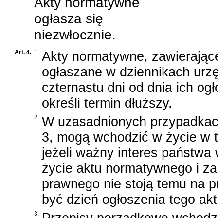
Akty normatywne
ogłasza się
niezwłocznie.
Art. 4.
1.
Akty normatywne, zawierając
ogłaszane w dziennikach urz
czternastu dni od dnia ich o
określi termin dłuższy.
2.
W uzasadnionych przypadkach
3, mogą wchodzić w życie w te
jeżeli ważny interes państw
życie aktu normatywnego i 
prawnego nie stoją temu na p
być dzień ogłoszenia tego ak
3.
Przepisy porządkowe wchodzą 