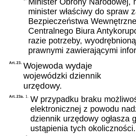
Minister Obrony Narodowej, 
minister właściwy do spraw z
Bezpieczeństwa Wewnętrzneg
Centralnego Biura Antykorup
razie potrzeby, wyodrębnion
prawnymi zawierającymi info
Art. 23.
Wojewoda wydaje
wojewódzki dziennik
urzędowy.
Art. 23a.
1.
W przypadku braku możliwoś
elektronicznej z powodu nad
dziennik urzędowy ogłasza g
ustąpienia tych okoliczności.