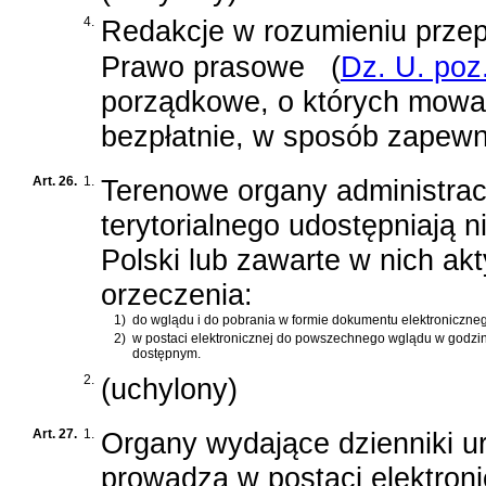
4.
Redakcje w rozumieniu prze
Prawo prasowe
(
Dz. U. poz
porządkowe, o których mowa 
bezpłatnie, w sposób zapewn
Art. 26.
1.
Terenowe organy administrac
terytorialnego udostępniają n
Polski lub zawarte w nich ak
orzeczenia:
1)
do wglądu i do pobrania w formie dokumentu elektroniczne
2)
w postaci elektronicznej do powszechnego wglądu w godzi
dostępnym.
2.
(uchylony)
Art. 27.
1.
Organy wydające dzienniki 
prowadzą w postaci elektroni