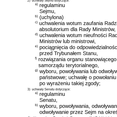
2)
uchwały Sejmu dotyczące:
a)
regulaminu
Sejmu,
b)
(uchylona)
c)
uchwalenia wotum zaufania Radzi
absolutorium dla Rady Ministrów,
d)
uchwalenia wotum nieufności Rad
Ministrów lub ministrowi,
e)
pociągnięcia do odpowiedzialnośc
przed Trybunałem Stanu,
f)
rozwiązania organu stanowiącego 
samorządu terytorialnego,
g)
wyboru, powoływania lub odwoły
państwowe; uchwałę o powołaniu
po wyrażeniu takiej zgody;
3)
uchwały Senatu dotyczące:
a)
regulaminu
Senatu,
b)
wyboru, powoływania, odwoływani
odwoływanie przez Sejm na okre