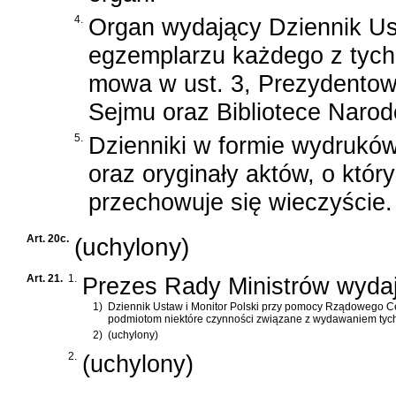
4.
Organ wydający Dziennik Ust
egzemplarzu każdego z tych
mowa w ust. 3, Prezydentowi
Sejmu oraz Bibliotece Naro
5.
Dzienniki w formie wydruków
oraz oryginały aktów, o któr
przechowuje się wieczyście.
Art. 20c.
(uchylony)
Art. 21.
1.
Prezes Rady Ministrów wydaj
1)
Dziennik Ustaw i Monitor Polski przy pomocy Rządowego C
podmiotom niektóre czynności związane z wydawaniem tych 
2)
(uchylony)
2.
(uchylony)