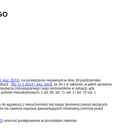
GO
U. poz. 2072
)
, na posiedzeniu niejawnym w dniu 18 października
tracji
(
Dz. U. z 2014 r. poz. 1619
, ze zm.)
w zakresie, w jakim uprawnia
usunięcia zobowiązanego i jego domowników w sytuacji, gdy
h potrzeb mieszkaniowych, z
art. 30, art. 71 ust. 1 i art. 75 ust. 1
ę do egzekucji z nieruchomości lub lokalu (pomieszczenia) służących
o że nie zawiera regulacji gwarantujących minimalną ochronę przed
72
)
umorzyć postępowanie w pozostałym zakresie.