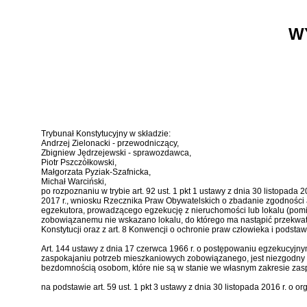
W
Trybunał Konstytucyjny w składzie:
Andrzej Zielonacki - przewodniczący,
Zbigniew Jędrzejewski - sprawozdawca,
Piotr Pszczółkowski,
Małgorzata Pyziak-Szafnicka,
Michał Warciński,
po rozpoznaniu w trybie
art. 92 ust. 1 pkt 1 ustawy z dnia 30 listopada
2017 r., wniosku Rzecznika Praw Obywatelskich o zbadanie zgodności
egzekutora, prowadzącego egzekucję z nieruchomości lub lokalu (pom
zobowiązanemu nie wskazano lokalu, do którego ma nastąpić przekwat
Konstytucji
oraz z art. 8 Konwencji o ochronie praw człowieka i podstawo
Art. 144 ustawy z dnia 17 czerwca 1966 r. o postępowaniu egzekucyjny
zaspokajaniu potrzeb mieszkaniowych zobowiązanego, jest niezgodny
bezdomnością osobom, które nie są w stanie we własnym zakresie zas
na podstawie
art. 59 ust. 1 pkt 3 ustawy z dnia 30 listopada 2016 r. o