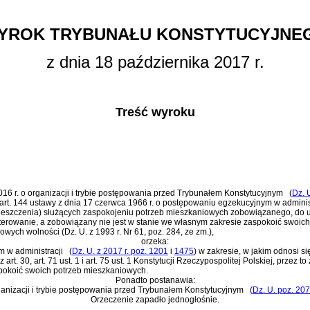
YROK TRYBUNAŁU KONSTYTUCYJNE
z dnia 18 października 2017 r.
Treść wyroku
 2016 r. o organizacji i trybie postępowania przed Trybunałem Konstytucyjnym
(
Dz. 
art. 144 ustawy z dnia 17 czerwca 1966 r. o postępowaniu egzekucyjnym w adminis
ieszczenia) służących zaspokojeniu potrzeb mieszkaniowych zobowiązanego, do 
erowanie, a zobowiązany nie jest w stanie we własnym zakresie zaspokoić swoic
wych wolności (Dz. U. z 1993 r. Nr 61, poz. 284, ze zm.),
orzeka:
m w administracji
(
Dz. U. z 2017 r. poz. 1201
i
1475
)
w zakresie, w jakim odnosi si
 z
art. 30, art. 71 ust. 1 i art. 75 ust. 1 Konstytucji Rzeczypospolitej Polskiej
, przez t
pokoić swoich potrzeb mieszkaniowych.
Ponadto postanawia:
 organizacji i trybie postępowania przed Trybunałem Konstytucyjnym
(
Dz. U. poz. 20
Orzeczenie zapadło jednogłośnie.