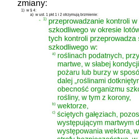
zmiany:
1)
w § 4:
a)
w ust. 1 pkt 1 i 2 otrzymują brzmienie:
„
1)
przeprowadzanie kontroli w
szkodliwego w okresie lotó
tych kontroli przeprowadza
szkodliwego w:
a)
roślinach podatnych, przy
martwe, w słabej kondycj
pożaru lub burzy w sposó
dalej „roślinami dotknięt
obecność organizmu szkod
rośliny, w tym z korony,
b)
wektorze,
c)
ściętych gałęziach, pozost
występującym martwym dr
występowania wektora, w 