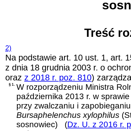
sosn
Treść r
2)
Na podstawie
art. 10 ust. 1, art.
z dnia 18 grudnia 2003 r. o ochron
oraz
z 2018 r. poz. 810
)
zarządza 
§ 1.
W
rozporządzeniu Ministra Rol
października 2013 r. w spraw
przy zwalczaniu i zapobieganiu
Bursaphelenchus xylophilus
(St
sosnowiec)
(
Dz. U. z 2016 r. 