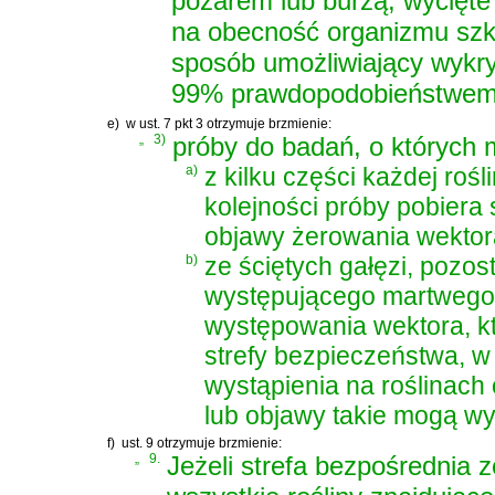
pożarem lub burzą, wycięte 
na obecność organizmu szko
sposób umożliwiający wykry
99% prawdopodobieństwem 
e)
w ust. 7 pkt 3 otrzymuje brzmienie:
„
3)
próby do badań, o których 
a)
z kilku części każdej roś
kolejności próby pobiera 
objawy żerowania wektor
b)
ze ściętych gałęzi, pozost
występującego martwego 
występowania wektora, któ
strefy bezpieczeństwa, w 
wystąpienia na roślinach
lub objawy takie mogą wys
f)
ust. 9 otrzymuje brzmienie:
„
9.
Jeżeli strefa bezpośrednia 