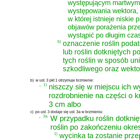
występującym martwym 
występowania wektora, k
w której istnieje niski
objawów porażenia prze
wystąpić po długim czas
b)
oznaczenie roślin podat
lub roślin dotkniętych p
tych roślin w sposób un
szkodliwego oraz wekto
b)
w ust. 3 pkt 1 otrzymuje brzmienie:
„
1)
niszczy się w miejscu ich w
rozdrobnienie na części o k
3 cm albo
c)
po ust. 3 dodaje się ust. 3a w brzmieniu:
„
3a.
W przypadku roślin dotkni
roślin po zakończeniu okres
1)
wycinka ta zostanie prz