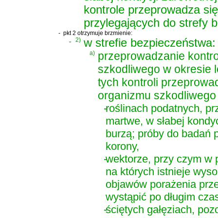
kontrole przeprowadza się
przylegających do strefy 
-
pkt 2 otrzymuje brzmienie:
„
2)
w strefie bezpieczeństwa:
a)
przeprowadzanie kontro
szkodliwego w okresie 
tych kontroli przeprow
organizmu szkodliwego
-
roślinach podatnych, pr
martwe, w słabej kondyc
burzą; próby do badań po
korony,
-
wektorze, przy czym w p
na których istnieje wys
objawów porażenia prze
wystąpić po długim czas
-
ściętych gałęziach, pozo