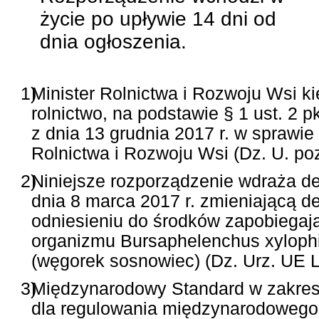
życie po upływie 14 dni od
dnia ogłoszenia.
1)
Minister Rolnictwa i Rozwoju Wsi ki
rolnictwo, na podstawie § 1 ust. 2 
z dnia 13 grudnia 2017 r. w sprawi
Rolnictwa i Rozwoju Wsi (Dz. U. poz
2)
Niniejsze rozporządzenie wdraża d
dnia 8 marca 2017 r. zmieniającą
odniesieniu do środków zapobiegają
organizmu Bursaphelenchus xylophilu
(węgorek sosnowiec) (Dz. Urz. UE L 
3)
Międzynarodowy Standard w zakresi
dla regulowania międzynarodowego