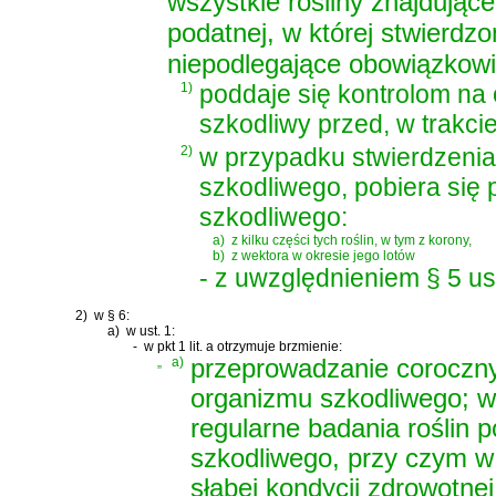
wszystkie rośliny znajdując
podatnej, w której stwierd
niepodlegające obowiązkowi 
1)
poddaje się kontrolom n
szkodliwy przed, w trakci
2)
w przypadku stwierdzeni
szkodliwego, pobiera się
szkodliwego:
a)
z kilku części tych roślin, w tym z korony,
b)
z wektora w okresie jego lotów
- z uwzględnieniem § 5 ust
2)
w § 6:
a)
w ust. 1:
-
w pkt 1 lit. a otrzymuje brzmienie:
„
a)
przeprowadzanie coroczny
organizmu szkodliwego; w
regularne badania roślin
szkodliwego, przy czym w 
słabej kondycji zdrowotnej