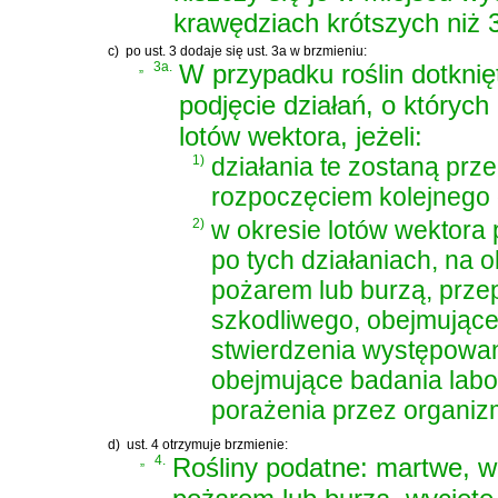
krawędziach krótszych niż 
c)
po ust. 3 dodaje się ust. 3a w brzmieniu:
„
3a.
W przypadku roślin dotkni
podjęcie działań, o których
lotów wektora, jeżeli:
1)
działania te zostaną pr
rozpoczęciem kolejnego 
2)
w okresie lotów wektora
po tych działaniach, na 
pożarem lub burzą, prze
szkodliwego, obejmujące
stwierdzenia występowan
obejmujące badania labo
porażenia przez organiz
d)
ust. 4 otrzymuje brzmienie:
„
4.
Rośliny podatne: martwe, w s