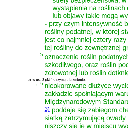
strefy bezpieczeństwa, w 
wystąpienia na roślinach
lub objawy takie mogą wys
- przy czym intensywność 
rośliny podatnej, w której
jest co najmniej cztery ra
tej rośliny do zewnętrznej 
2)
oznaczenie roślin podatnyc
szkodliwego, oraz roślin po
zdrowotnej lub roślin dotkn
b)
w ust. 3 pkt 4 otrzymuje brzmienie:
„
4)
nieokorowane dłużyce wycię
zakładzie spełniającym war
Międzynarodowym Standardz
3)
poddaje się zabiegom ch
siatką zatrzymującą owady
niszczy się je w miejscu wyc