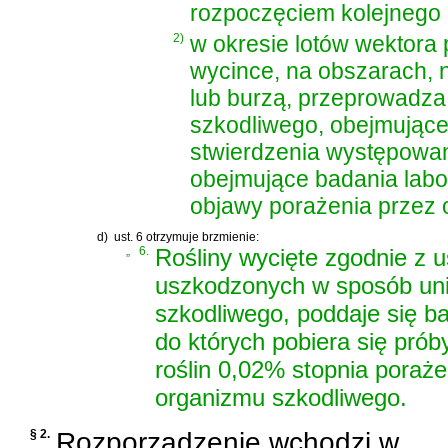
rozpoczęciem kolejnego 
2)
w okresie lotów wektora
wycince, na obszarach, n
lub burzą, przeprowadza
szkodliwego, obejmujące
stwierdzenia występowan
obejmujące badania labo
objawy porażenia przez 
d)
ust. 6 otrzymuje brzmienie:
„
6.
Rośliny wycięte zgodnie z us
uszkodzonych w sposób uni
szkodliwego, poddaje się 
do których pobiera się pró
roślin 0,02% stopnia pora
organizmu szkodliwego.
§ 2.
Rozporządzenie wchodzi w