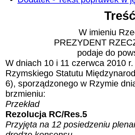
Treś
W imieniu Rzec
PREZYDENT RZECZ
podaje do pow
W dniach 10 i 11 czerwca 2010 r.
Rzymskiego Statutu Międzynarodo
6), sporządzonego w Rzymie dnia 
brzmieniu:
Przekład
Rezolucja RC/Res.5
Przyjęta na 12 posiedzeniu plen
drodze konsensu.