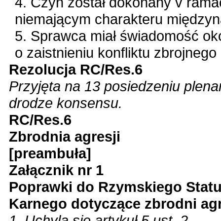
4. Czyn został dokonany v ramac
niemającym charakteru między
5. Sprawca miał świadomość oko
o zaistnieniu konfliktu zbrojnego
Rezolucja RC/Res.6
Przyjęta na 13 posiedzeniu plen
drodze konsensu.
RC/Res.6
Zbrodnia agresji
[preambuła]
Załącznik nr 1
Poprawki do Rzymskiego Stat
Karnego dotyczące zbrodni agr
1. Uchyla się artykuł 5 ust. 2.