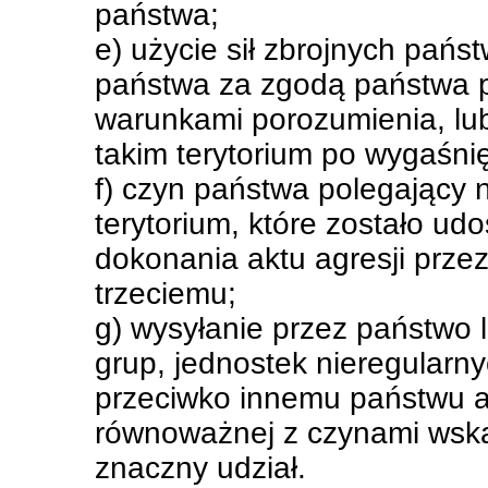
państwa;
e) użycie sił zbrojnych pań
państwa za zgodą państwa p
warunkami porozumienia, lub
takim terytorium po wygaśni
f) czyn państwa polegający
terytorium, które zostało u
dokonania aktu agresji prze
trzeciemu;
g) wysyłanie przez państwo 
grup, jednostek nieregularn
przeciwko innemu państwu a
równoważnej z czynami wska
znaczny udział.