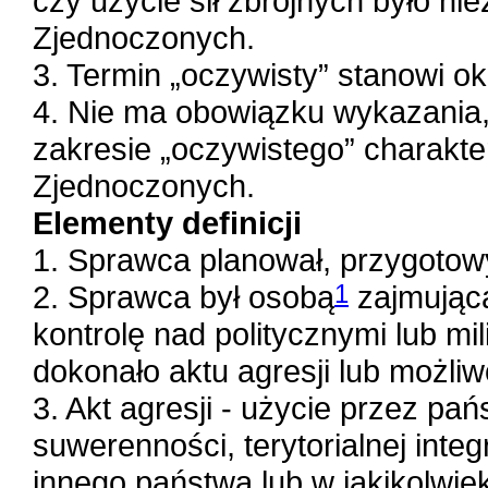
czy użycie sił zbrojnych było n
Zjednoczonych.
3. Termin „oczywisty” stanowi o
4. Nie ma obowiązku wykazania
zakresie „oczywistego” charakt
Zjednoczonych.
Elementy definicji
1. Sprawca planował, przygotowyw
2. Sprawca był osobą
1
zajmującą
kontrolę nad politycznymi lub mi
dokonało aktu agresji lub możliw
3. Akt agresji - użycie przez pa
suwerenności, terytorialnej integ
innego państwa lub w jakikolwie