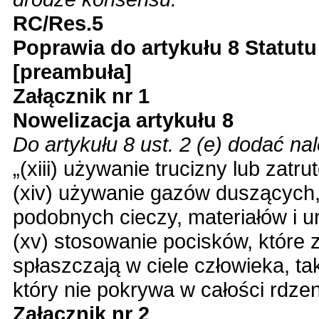
RC/Res.5
Poprawia do artykułu 8 Statut
[preambuła]
Załącznik nr 1
Nowelizacja artykułu 8
Do artykułu 8 ust. 2 (e) dodać na
„(xiii) używanie trucizny lub zatrut
(xiv) używanie gazów duszących, 
podobnych cieczy, materiałów i u
(xv) stosowanie pocisków, które z
spłaszczają w ciele człowieka, ta
który nie pokrywa w całości rdzen
Załącznik nr 2