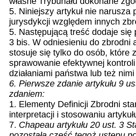
własne Trybunału dokonane zgod
5. Niniejszy artykuł nie narus
jurysdykcji względem innych zbr
5. Następującą treść dodaje się p
3 bis. W odniesieniu do zbrodni 
stosuje się tylko do osób, które
sprawowanie efektywnej kontroli 
działaniami państwa lub też nimi
6. Pierwsze zdanie artykułu 9 us
zdaniem:
1. Elementy Definicji Zbrodni s
interpretacji i stosowaniu artykuł
7.
Chapeau artykułu 20 ust. 3 St
pozostała część tegoż ustępu po