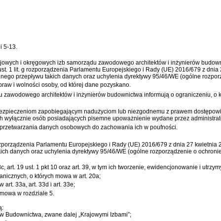
i 5-13.
ajowych i okręgowych izb samorządu zawodowego architektów i inżynierów budown
 ust. 1 lit. g rozporządzenia Parlamentu Europejskiego i Rady (UE) 2016/679 z dnia
ego przepływu takich danych oraz uchylenia dyrektywy 95/46/WE (ogólne rozpor
 praw i wolności osoby, od której dane pozyskano.
zawodowego architektów i inżynierów budownictwa informują o ograniczeniu, o kt
bezpieczeniom zapobiegającym nadużyciom lub niezgodnemu z prawem dostępowi 
 wyłącznie osób posiadających pisemne upoważnienie wydane przez administrat
rzetwarzania danych osobowych do zachowania ich w poufności.
 rozporządzenia Parlamentu Europejskiego i Rady (UE) 2016/679 z dnia 27 kwietnia
ch danych oraz uchylenia dyrektywy 95/46/WE (ogólne rozporządzenie o ochroni
8c, art. 19 ust. 1 pkt 10 oraz art. 39, w tym ich tworzenie, ewidencjonowanie i utrz
nicznych, o których mowa w art. 20a;
rt. 33a, art. 33d i art. 33e;
mowa w rozdziale 5.
ą:
ów Budownictwa, zwane dalej „Krajowymi Izbami”;