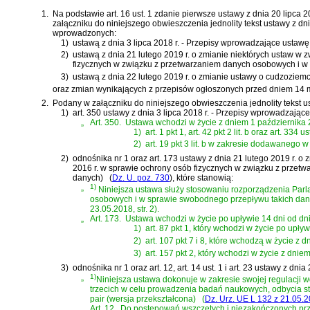
1.
Na podstawie
art. 16 ust. 1 zdanie pierwsze ustawy z dnia 20 lipca
załączniku do niniejszego obwieszczenia jednolity tekst
ustawy z dn
wprowadzonych:
1)
ustawą z dnia 3 lipca 2018 r. - Przepisy wprowadzające ustawę
2)
ustawą z dnia 21 lutego 2019 r. o zmianie niektórych ustaw w
fizycznych w związku z przetwarzaniem danych osobowych i w
3)
ustawą z dnia 22 lutego 2019 r. o zmianie ustawy o cudzoziem
oraz zmian wynikających z przepisów ogłoszonych przed dniem 14 m
2.
Podany w załączniku do niniejszego obwieszczenia jednolity tekst u
1)
art. 350 ustawy z dnia 3 lipca 2018 r. - Przepisy wprowadzają
„
Art. 350.
Ustawa wchodzi w życie z dniem 1 października 2
1)
art. 1 pkt 1, art. 42 pkt 2 lit. b oraz art. 
2)
art. 19 pkt 3 lit. b w zakresie dodawanego w 
2)
odnośnika nr 1 oraz
art. 173 ustawy z dnia 21 lutego 2019 r.
2016 r. w sprawie ochrony osób fizycznych w związku z przet
danych)
(
Dz. U. poz. 730
)
, które stanowią:
„
1)
Niniejsza ustawa służy stosowaniu rozporządzenia Parl
osobowych i w sprawie swobodnego przepływu takich danych
23.05.2018, str. 2).
„
Art. 173.
Ustawa wchodzi w życie po upływie 14 dni od dni
1)
art. 87 pkt 1, który wchodzi w życie po upły
2)
art. 107 pkt 7 i 8, które wchodzą w życie z d
3)
art. 157 pkt 2, który wchodzi w życie z dnie
3)
odnośnika nr 1 oraz
art. 12, art. 14 ust. 1 i art. 23 ustawy z 
„
1)
Niniejsza ustawa dokonuje w zakresie swojej regulacji 
trzecich w celu prowadzenia badań naukowych, odbycia st
pair (wersja przekształcona)
(
Dz. Urz. UE L 132 z 21.05.20
„
Art. 12.
Do postępowań wszczętych i niezakończonych prze