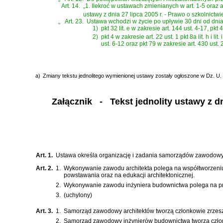
Art. 14.
„1. Ilekroć w ustawach zmienianych w art. 1-5 oraz 
ustawy z dnia 27 lipca 2005 r. - Prawo o szkolnictw
„
Art. 23.
Ustawa wchodzi w życie po upływie 30 dni od dnia 
1)
pkt 32 lit. e w zakresie art. 144 ust. 4-17, pk
2)
pkt 4 w zakresie art. 22 ust. 1 pkt 8a lit. h i l
ust. 6-12 oraz pkt 79 w zakresie art. 430 ust.
a)
Zmiany tekstu jednolitego wymienionej ustawy zostały ogłoszone w Dz. U. z
Załącznik
- Tekst jednolity ustawy z d
Art. 1.
Ustawa określa organizację i zadania samorządów zawodowyc
Art. 2.
1.
Wykonywanie zawodu architekta polega na współtworzeniu k
powstawania oraz na edukacji architektonicznej.
2.
Wykonywanie zawodu inżyniera budownictwa polega na proj
3.
(uchylony)
Art. 3.
1.
Samorząd zawodowy architektów tworzą członkowie zrzesze
2.
Samorząd zawodowy inżynierów budownictwa tworzą człon