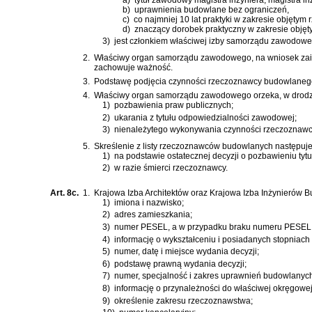
b)
uprawnienia budowlane bez ograniczeń,
c)
co najmniej 10 lat praktyki w zakresie objęty
d)
znaczący dorobek praktyczny w zakresie obję
3)
jest członkiem właściwej izby samorządu zawodowe
2.
Właściwy organ samorządu zawodowego, na wniosek zainte
zachowuje ważność.
3.
Podstawę podjęcia czynności rzeczoznawcy budowlanego 
4.
Właściwy organ samorządu zawodowego orzeka, w drodze 
1)
pozbawienia praw publicznych;
2)
ukarania z tytułu odpowiedzialności zawodowej;
3)
nienależytego wykonywania czynności rzeczoznaw
5.
Skreślenie z listy rzeczoznawców budowlanych następuje
1)
na podstawie ostatecznej decyzji o pozbawieniu ty
2)
w razie śmierci rzeczoznawcy.
Art. 8c.
1.
Krajowa Izba Architektów oraz Krajowa Izba Inżynierów 
1)
imiona i nazwisko;
2)
adres zamieszkania;
3)
numer PESEL, a w przypadku braku numeru PESEL -
4)
informację o wykształceniu i posiadanych stopniac
5)
numer, datę i miejsce wydania decyzji;
6)
podstawę prawną wydania decyzji;
7)
numer, specjalność i zakres uprawnień budowlanyc
8)
informację o przynależności do właściwej okręgow
9)
określenie zakresu rzeczoznawstwa;