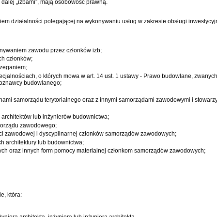
 dalej „izbami”, mają osobowość prawną.
em działalności polegającej na wykonywaniu usług w zakresie obsługi inwestycyj
nywaniem zawodu przez członków izb;
ch członków;
trzeganiem;
alnościach, o których mowa w art. 14 ust. 1 ustawy -
Prawo budowlane
, zwanych
czoznawcy budowlanego;
rganami samorządu terytorialnego oraz z innymi samorządami zawodowymi i stowa
 architektów lub inżynierów budownictwa;
amorządu zawodowego;
ci zawodowej i dyscyplinarnej członków samorządów zawodowych;
 architektury lub budownictwa;
ych oraz innych form pomocy materialnej członkom samorządów zawodowych;
, która:
niera architekta, inżyniera lub inżyniera architekta,