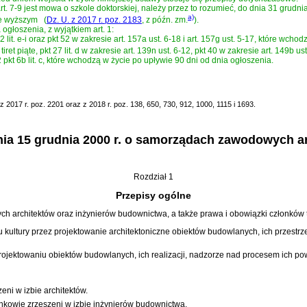
art. 7-9 jest mowa o szkole doktorskiej, należy przez to rozumieć, do dnia 31 grudn
a)
ie wyższym
(
Dz. U. z 2017 r. poz. 2183
, z późn. zm.
)
.
ogłoszenia, z wyjątkiem art. 1:
t 42 lit. e-i oraz pkt 52 w zakresie art. 157a ust. 6-18 i art. 157g ust. 5-17, które wc
it. i tiret piąte, pkt 27 lit. d w zakresie art. 139n ust. 6-12, pkt 40 w zakresie art. 149
 2 pkt 6b lit. c, które wchodzą w życie po upływie 90 dni od dnia ogłoszenia.
 2017 r. poz. 2201 oraz z 2018 r. poz. 138, 650, 730, 912, 1000, 1115 i 1693.
nia 15 grudnia 2000 r. o samorządach zawodowych a
Rozdział 1
Przepisy ogólne
h architektów oraz inżynierów budownictwa, a także prawa i obowiązki członków
ultury przez projektowanie architektoniczne obiektów budowlanych, ich przestrz
ektowaniu obiektów budowlanych, ich realizacji, nadzorze nad procesem ich pows
ni w izbie architektów.
kowie zrzeszeni w izbie inżynierów budownictwa.