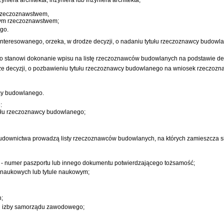
m rzeczoznawstwem,
tym rzeczoznawstwem;
go.
resowanego, orzeka, w drodze decyzji, o nadaniu tytułu rzeczoznawcy budowlane
stanowi dokonanie wpisu na listę rzeczoznawców budowlanych na podstawie decyz
decyzji, o pozbawieniu tytułu rzeczoznawcy budowlanego na wniosek rzeczoznaw
cy budowlanego.
:
tułu rzeczoznawcy budowlanego;
Budownictwa prowadzą listy rzeczoznawców budowlanych, na których zamieszcza s
 numer paszportu lub innego dokumentu potwierdzającego tożsamość;
h naukowych lub tytule naukowym;
h;
ej izby samorządu zawodowego;