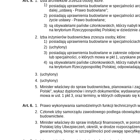
Art. 5.
1.
Izba architektów zrzesza osoby, które:
1)
posiadają uprawnienia budowlane w specjalności arc
dalej „ustawą -
Prawo budowlane
”;
2)
posiadają uprawnienia budowlane w specjalności arc
życie ustawy -
Prawo budowlane
;
3)
są obywatelami państw członkowskich, którzy nabyli
na terytorium Rzeczypospolitej Polskiej w dziedzini
2.
Izba inżynierów budownictwa zrzesza osoby, które:
1)
posiadają uprawnienia budowlane w specjalnościach, 
2)
(uchylony)
3)
posiadają uprawnienia budowlane w zakresie odpowiad
lub specjalności, o których mowa w pkt 1, uzyskane 
4)
są obywatelami państw członkowskich, którzy nabyli
na terytorium Rzeczypospolitej Polskiej, odpowiadaj
3.
(uchylony)
4.
(uchylony)
5.
Minister właściwy do spraw budownictwa, planowania i za
Polski”, wykaz dyplomów i innych dokumentów, wydawanych 
mowa w ust. 1 pkt 3, oraz terminy, w których odbywało się
Art. 6.
1.
Prawo wykonywania samodzielnych funkcji technicznych w
2.
Członek izby samorządu zawodowego podlega obowiązkowi 
budownictwie.
3.
Minister właściwy do spraw instytucji finansowych, w por
Polskiej Izby Ubezpieczeń, określi, w drodze rozporządz
gwarancyjną, biorąc w szczególności pod uwagę specyfi