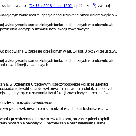
3)
- Prawo budowlane
(
Dz. U. z 2018 r. poz. 1202
, z późn. zm.
)
, zwanej
wiadającym zakresowi tej specjalności uzyskane przed dniem wejścia w
nej wykonywaniu samodzielnych funkcji technicznych w budownictwie
dpowiednią decyzję o uznaniu kwalifikacji zawodowych.
wo budowlane
w zakresie określonym w art. 14 ust. 3 pkt 2-4 tej ustawy,
nej wykonywaniu samodzielnych funkcji technicznych w budownictwie
aniu kwalifikacji zawodowych.
enia, w Dzienniku Urzędowym Rzeczypospolitej Polskiej „Monitor
osiadanie kwalifikacji do wykonywania zawodu architekta, o których
pejskiej dotyczące uznawania kwalifikacji zawodowych architektów.
iwej izby samorządu zawodowego.
w związku z wykonywaniem samodzielnych funkcji technicznych w
wania przestrzennego oraz mieszkalnictwa, po zasięgnięciu opinii
 termin powstania obowiązku ubezpieczenia oraz minimalną sumę