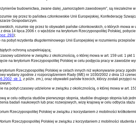
żynierów budownictwa, zwane dalej „samorządem zawodowym”, są niezależne w w
rozumie się przez to państwa członkowskie Unii Europejskiej, Konfederację Szwa
bszarze Gospodarczym.
wskich, rozumie się przez to obywateli państw członkowskich, o których mowa w us
z dnia 14 lipca 2006 r. o wjeździe na terytorium Rzeczypospolitej Polskiej, pobyci
 poz. 293
)
;
e na pobyt rezydenta długoterminowego Unii Europejskiej w rozumieniu przepisów
bjętych ochroną uzupełniającą;
zasowy udzielone w związku z okolicznością, o której mowa w
art. 159 ust. 1 pkt 
zyjęcie na terytorium Rzeczypospolitej Polskiej w celu podjęcia pracy w zawodzie
na terytorium Rzeczypospolitej Polskiej w celach innych niż wykonywanie pracy zg
towy wydany zgodnie z
rozporządzeniem Rady (WE) nr 1030/2002 z dnia 13 czerwc
6.2002, str. 1
, z późn. zm.)
, oraz obywateli państw trzecich, którzy zostali przyjęci
ajowym;
ie na pobyt czasowy udzielone w związku z okolicznością, o której mowa w
art. 15
ową w celu odbycia studiów pierwszego stopnia, studiów drugiego stopnia lub jednol
dzenia badań naukowych lub prac rozwojowych, wizę krajową w celu odbycia stażu 
torium Rzeczypospolitej Polskiej w związku z korzystaniem z mobilności krótkot
ytorium Rzeczypospolitej Polskiej w związku z korzystaniem z mobilności student