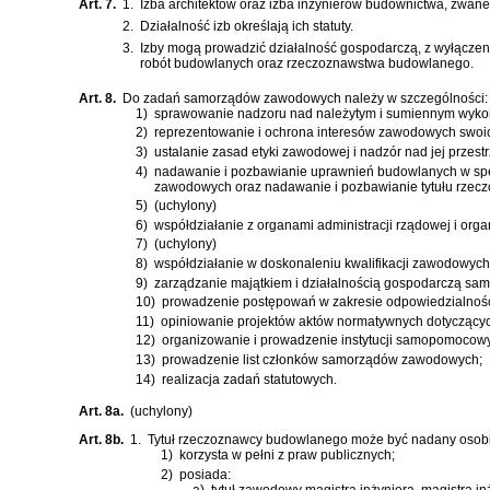
Art. 7.
1.
Izba architektów oraz izba inżynierów budownictwa, zwane
2.
Działalność izb określają ich statuty.
3.
Izby mogą prowadzić działalność gospodarczą, z wyłączeni
robót budowlanych oraz rzeczoznawstwa budowlanego.
Art. 8.
Do zadań samorządów zawodowych należy w szczególności:
1)
sprawowanie nadzoru nad należytym i sumiennym wyko
2)
reprezentowanie i ochrona interesów zawodowych swoi
3)
ustalanie zasad etyki zawodowej i nadzór nad jej przes
4)
nadawanie i pozbawianie uprawnień budowlanych w specj
zawodowych oraz nadawanie i pozbawianie tytułu rze
5)
(uchylony)
6)
współdziałanie z organami administracji rządowej i o
7)
(uchylony)
8)
współdziałanie w doskonaleniu kwalifikacji zawodowych
9)
zarządzanie majątkiem i działalnością gospodarczą s
10)
prowadzenie postępowań w zakresie odpowiedzialnoś
11)
opiniowanie projektów aktów normatywnych dotyczących
12)
organizowanie i prowadzenie instytucji samopomocow
13)
prowadzenie list członków samorządów zawodowych;
14)
realizacja zadań statutowych.
Art. 8a.
(uchylony)
Art. 8b.
1.
Tytuł rzeczoznawcy budowlanego może być nadany osobie
1)
korzysta w pełni z praw publicznych;
2)
posiada:
a)
tytuł zawodowy magistra inżyniera, magistra inży