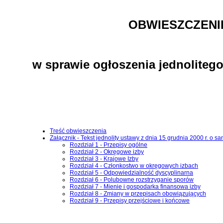
OBWIESZCZENI
w sprawie ogłoszenia jednoliteg
Treść obwieszczenia
Załącznik - Tekst jednolity ustawy z dnia 15 grudnia 2000 r. 
Rozdział 1 - Przepisy ogólne
Rozdział 2 - Okręgowe izby
Rozdział 3 - Krajowe Izby
Rozdział 4 - Członkostwo w okręgowych izbach
Rozdział 5 - Odpowiedzialność dyscyplinarna
Rozdział 6 - Polubowne rozstrzyganie sporów
Rozdział 7 - Mienie i gospodarka finansowa izby
Rozdział 8 - Zmiany w przepisach obowiązujących
Rozdział 9 - Przepisy przejściowe i końcowe