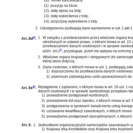
10)
numer kancelaryjny;
11)
pozycję na liście;
12)
datę wpisu na listę;
13)
datę wykreślenia z listy;
14)
przyczynę wykreślenia z listy.
2.
Udostępnieniu podlegają dane wymienione w ust. 1 pkt 1 
4)
1.
W związku z przetwarzaniem przez właściwe organy kr
Art. 8d
.
określonych w ustawie prawo, o którym mowa w
art. 15
przetwarzaniem danych osobowych i w sprawie swobodn
5)
późn. zm.)
, przysługuje, jeżeli nie wpływa na ochronę
2.
Właściwe organy krajowych i okręgowych izb samorządu 
której dane dotyczą.
3.
Dane osobowe, o których mowa w ust. 1, podlegają za
1)
dopuszczeniu do przetwarzania danych osobowych
2)
pisemnym zobowiązaniu osób upoważnionych do p
4)
Wystąpienie z żądaniem, o którym mowa w
art. 18 ust. 1
Art. 8e
.
danych osobowych i w sprawie swobodnego przepływu taki
1)
prowadzenie postępowań kontrolnych;
2)
prowadzenie list oraz rejestru, o których mowa w art. 
3)
postępowania w sprawach świadczenia usług transgra
4)
uznawanie kwalifikacji zawodowych, o których mowa w a
5)
prowadzenie postępowań dyscyplinarnych, o których 
Art. 9.
1.
Jednostkami organizacyjnymi samorządów zawodowych s
1)
Krajowa Izba Architektów oraz Krajowa Izba Inżynier