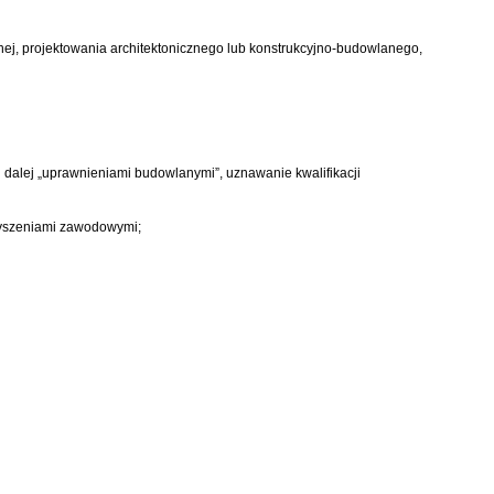
nej, projektowania architektonicznego lub konstrukcyjno-budowlanego,
 dalej „uprawnieniami budowlanymi”, uznawanie kwalifikacji
rzyszeniami zawodowymi;