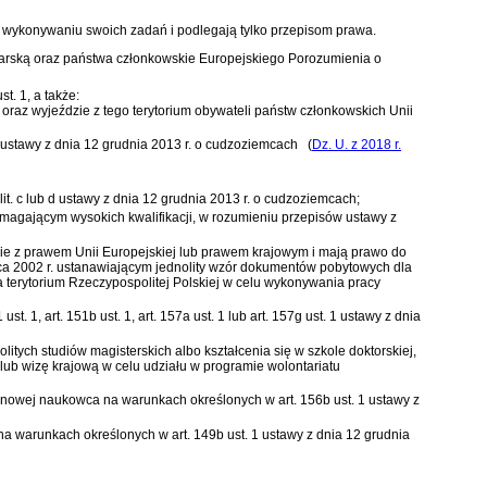
ykonywaniu swoich zadań i podlegają tylko przepisom prawa.
jcarską oraz państwa członkowskie Europejskiego Porozumienia o
t. 1, a także:
e oraz wyjeździe z tego terytorium obywateli państw członkowskich Unii
ustawy z dnia 12 grudnia 2013 r. o cudzoziemcach
(
Dz. U. z 2018 r.
1 lit. c lub d ustawy z dnia 12 grudnia 2013 r. o cudzoziemcach
;
 wymagającym wysokich kwalifikacji, w rozumieniu przepisów
ustawy z
odnie z prawem Unii Europejskiej lub prawem krajowym i mają prawo do
a 2002 r. ustanawiającym jednolity wzór dokumentów pobytowych dla
 na terytorium Rzeczypospolitej Polskiej w celu wykonywania pracy
1 ust. 1, art. 151b ust. 1, art. 157a ust. 1 lub art. 157g ust. 1 ustawy z dnia
itych studiów magisterskich albo kształcenia się w szkole doktorskiej,
lub wizę krajową w celu udziału w programie wolontariatu
erminowej naukowca na warunkach określonych w
art. 156b ust. 1 ustawy z
a na warunkach określonych w
art. 149b ust. 1 ustawy z dnia 12 grudnia