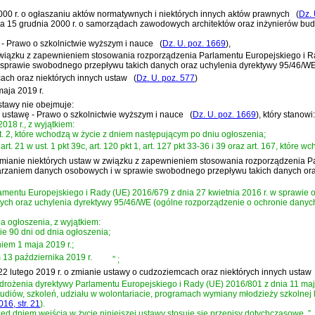
 2000 r. o ogłaszaniu aktów normatywnych i niektórych innych aktów prawnych
(
Dz. 
ia 15 grudnia 2000 r. o samorządach zawodowych architektów oraz inżynierów bu
 - Prawo o szkolnictwie wyższym i nauce
(
Dz. U. poz. 1669
)
,
 związku z zapewnieniem stosowania rozporządzenia Parlamentu Europejskiego i R
 sprawie swobodnego przepływu takich danych oraz uchylenia dyrektywy 95/46/WE
cach oraz niektórych innych ustaw
(
Dz. U. poz. 577
)
aja 2019 r.
stawy nie obejmuje:
ce ustawę - Prawo o szkolnictwie wyższym i nauce
(
Dz. U. poz. 1669
)
, który stanowi:
018 r., z wyjątkiem:
334 ust. 2, które wchodzą w życie z dniem następującym po dniu ogłoszenia;
art. 21 w ust. 1 pkt 39c, art. 120 pkt 1, art. 127 pkt 33-36 i 39 oraz art. 167, które 
 o zmianie niektórych ustaw w związku z zapewnieniem stosowania rozporządzenia P
warzaniem danych osobowych i w sprawie swobodnego przepływu takich danych ora
amentu Europejskiego i Rady (UE) 2016/679 z dnia 27 kwietnia 2016 r. w sprawie
 oraz uchylenia dyrektywy 95/46/WE (ogólne rozporządzenie o ochronie danych) (
a ogłoszenia, z wyjątkiem:
wie 90 dni od dnia ogłoszenia;
niem 1 maja 2019 r.;
m 13 października 2019 r.
”
;
dnia 22 lutego 2019 r. o zmianie ustawy o cudzoziemcach oraz niektórych innych ustaw
wdrożenia
dyrektywy Parlamentu Europejskiego i Rady (UE) 2016/801 z dnia 11 maj
udiów, szkoleń, udziału w wolontariacie, programach wymiany młodzieży szkolnej 
16, str. 21
)
.
d dniem wejścia w życie niniejszej ustawy stosuje się przepisy dotychczasowe.
”