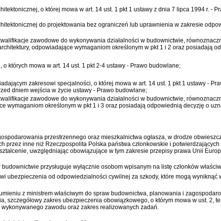
hitektonicznej, o której mowa w
art. 14 ust. 1 pkt 1 ustawy z dnia 7 lipca 1994 r. 
hitektonicznej do projektowania bez ograniczeń lub uprawnienia w zakresie odpo
 kwalifikacje zawodowe do wykonywania działalności w budownictwie, równoznacz
e architektury, odpowiadające wymaganiom określonym w pkt 1 i 2 oraz posiadają o
o których mowa w art. 14 ust. 1 pkt 2-4 ustawy -
Prawo budowlane
;
ającym zakresowi specjalności, o której mowa w art. 14 ust. 1 pkt 1 ustawy -
Pra
przed dniem wejścia w życie ustawy -
Prawo budowlane
;
 kwalifikacje zawodowe do wykonywania działalności w budownictwie, równoznacz
ące wymaganiom określonym w pkt 1 i 3 oraz posiadają odpowiednią decyzję o uzn
gospodarowania przestrzennego oraz mieszkalnictwa ogłasza, w drodze obwieszcz
przez inne niż Rzeczpospolita Polska państwa członkowskie i potwierdzających p
 kształcenie, uwzględniając obowiązujące w tym zakresie przepisy prawa Unii Euro
 budownictwie przysługuje wyłącznie osobom wpisanym na listę członków właśc
ubezpieczenia od odpowiedzialności cywilnej za szkody, które mogą wyniknąć 
ozumieniu z ministrem właściwym do spraw budownictwa, planowania i zagospodaro
enia, szczegółowy zakres ubezpieczenia obowiązkowego, o którym mowa w ust. 2,
kę wykonywanego zawodu oraz zakres realizowanych zadań.