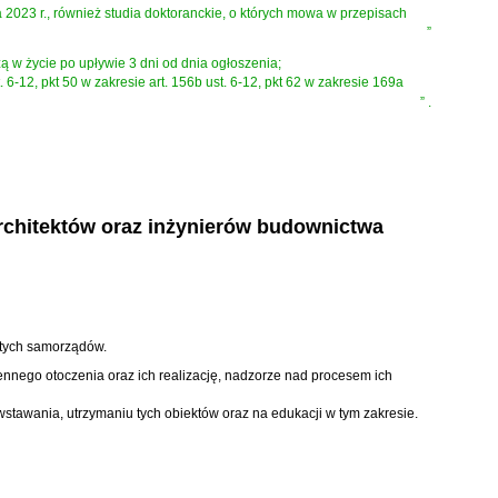
ia 2023 r., również studia doktoranckie, o których mowa w przepisach
”
hodzą w życie po upływie 3 dni od dnia ogłoszenia;
b ust. 6-12, pkt 50 w zakresie art. 156b ust. 6-12, pkt 62 w zakresie 169a
”
.
rchitektów oraz inżynierów budownictwa
 tych samorządów.
ennego otoczenia oraz ich realizację, nadzorze nad procesem ich
tawania, utrzymaniu tych obiektów oraz na edukacji w tym zakresie.