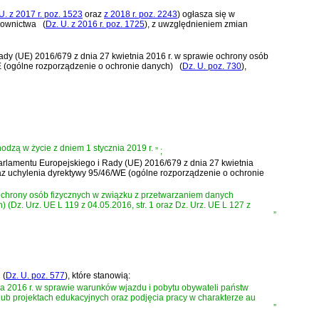
U. z 2017 r. poz. 1523
oraz
z 2018 r. poz. 2243
)
ogłasza się w
downictwa
(
Dz. U. z 2016 r. poz. 1725
)
, z uwzględnieniem zmian
ady (UE) 2016/679 z dnia 27 kwietnia 2016 r. w sprawie ochrony osób
 (ogólne rozporządzenie o ochronie danych)
(
Dz. U. poz. 730
)
,
wchodzą w życie z dniem 1 stycznia 2019 r.
”
;
arlamentu Europejskiego i Rady (UE) 2016/679 z dnia 27 kwietnia
z uchylenia dyrektywy 95/46/WE (ogólne rozporządzenie o ochronie
 ochrony osób fizycznych w związku z przetwarzaniem danych
Dz. Urz. UE L 119 z 04.05.2016, str. 1 oraz Dz. Urz. UE L 127 z
”
(
Dz. U. poz. 577
)
, które stanowią:
a 2016 r. w sprawie warunków wjazdu i pobytu obywateli państw
lub projektach edukacyjnych oraz podjęcia pracy w charakterze au
”