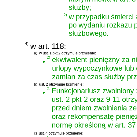
służby;
2)
w przypadku śmierci a
po wydaniu rozkazu 
służbowego.
4)
w art. 118:
a)
w ust. 1 pkt 2 otrzymuje brzmienie:
„
2)
ekwiwalent pieniężny za n
urlopy wypoczynkowe lub
zamian za czas służby prz
b)
ust. 2 otrzymuje brzmienie:
„
2.
Funkcjonariusz zwolniony z
ust. 2 pkt 2 oraz 9-11 ot
przed dniem zwolnienia z
oraz rekompensatę pienię
normę określoną w art. 37 
c)
ust. 4 otrzymuje brzmienie: