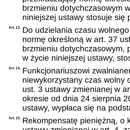
brzmieniu dotychczasowym wo
niniejszej ustawy stosuje się
Art. 13.
Do udzielania czasu wolnego
normę określoną w art. 37 ust
brzmieniu dotychczasowym, p
w życie niniejszej ustawy, st
Art. 14.
Funkcjonariuszowi zwalniane
niewykorzystany czas wolny o
ust. 3 ustawy zmienianej w ar
okresie od dnia 24 sierpnia 20
ustawy, wypłaca się na pods
Art. 15.
Rekompensatę pieniężną, o kt
ustawy zmienianej w art. 4, z