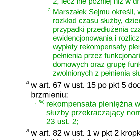
2, lecz nie później niż w d
7.
Marszałek Sejmu określi,
rozkład czasu służby, dzi
przypadki przedłużenia c
ewidencjonowania i rozlicz
wypłaty rekompensaty pien
pełnienia przez funkcjona
domowych oraz grupę funk
zwolnionych z pełnienia sł
2)
w art. 67 w ust. 15 po pkt 5 do
brzmieniu:
„
5a)
rekompensata pieniężna w
służby przekraczający nor
23 ust. 2;
3)
w art. 82 w ust. 1 w pkt 2 krop