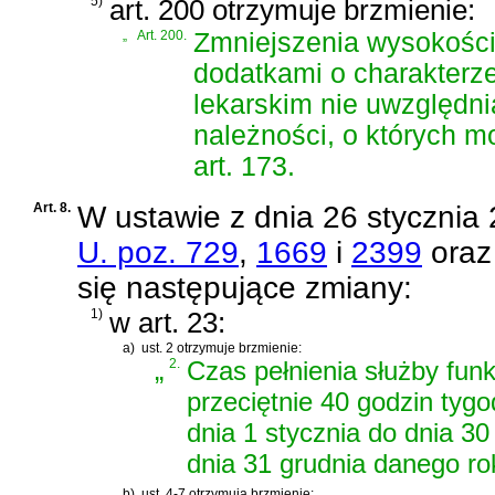
5)
art. 200 otrzymuje brzmienie:
„
Art. 200.
Zmniejszenia wysokości
dodatkami o charakterze
lekarskim nie uwzględni
należności, o których mow
art. 173.
Art. 8.
W
ustawie z dnia 26 stycznia 
U. poz. 729
,
1669
i
2399
ora
się następujące zmiany:
1)
w art. 23:
a)
ust. 2 otrzymuje brzmienie:
„
2.
Czas pełnienia służby fun
przeciętnie 40 godzin tyg
dnia 1 stycznia do dnia 30
dnia 31 grudnia danego ro
b)
ust. 4-7 otrzymują brzmienie: