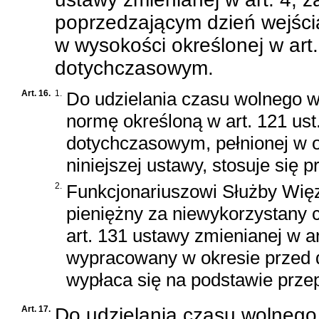
poprzedzającym dzień wejścia
w wysokości określonej w art.
dotychczasowym.
Art. 16.
1.
Do udzielania czasu wolnego w
normę określoną w art. 121 ust
dotychczasowym, pełnionej w o
niniejszej ustawy, stosuje się 
2.
Funkcjonariuszowi Służby Wię
pieniężny za niewykorzystany 
art. 131 ustawy zmienianej w 
wypracowany w okresie przed d
wypłaca się na podstawie prz
Art. 17.
Do udzielania czasu wolnego