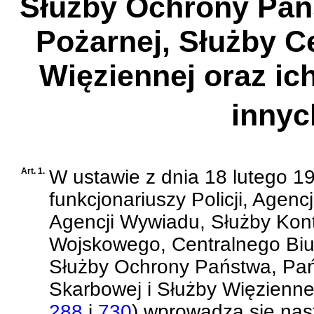
Służby Ochrony Pań
Pożarnej, Służby C
Więziennej oraz ic
innyc
Art. 1.
W
ustawie z dnia 18 lutego 1
funkcjonariuszy Policji, Age
Agencji Wywiadu, Służby Ko
Wojskowego, Centralnego Biur
Służby Ochrony Państwa, Pań
Skarbowej i Służby Więziennej
288
i
730
)
wprowadza się nas