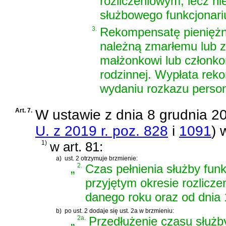
rozliczeniowym, lecz ni
służbowego funkcjonari
3.
Rekompensatę pieniężną,
należną zmarłemu lub z
małżonkowi lub członko
rodzinnej. Wypłata rek
wydaniu rozkazu perso
Art. 7.
W
ustawie z dnia 8 grudnia 2
U. z 2019 r. poz. 828
i
1091
)
w
1)
w art. 81:
a)
ust. 2 otrzymuje brzmienie:
„
2.
Czas pełnienia służby fun
przyjętym okresie rozlicz
danego roku oraz od dnia 
b)
po ust. 2 dodaje się ust. 2a w brzmieniu:
„
2a.
Przedłużenie czasu służb