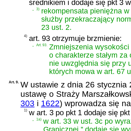
średnikiem i dodaje się pkt 3 
„
3)
rekompensata pieniężna w
służby przekraczający norm
23 ust. 2.
4)
art. 93 otrzymuje brzmienie:
„
Art. 93.
Zmniejszenia wysokości
o charakterze stałym za
nie uwzględnia się przy 
których mowa w art. 67 ust
Art. 9.
W
ustawie z dnia 26 stycznia
ustawę o Straży Marszałkowsk
303
i
1622
)
wprowadza się na
1)
w art. 3 po pkt 1 dodaje się pk
„
1a)
w art. 33 w ust. 3c po wyr
Granicznej,” dodaje się wy