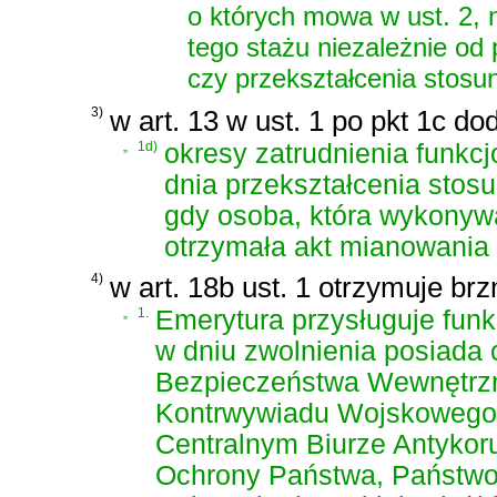
o których mowa w ust. 2, 
tego stażu niezależnie od
czy przekształcenia stosu
3)
w art. 13 w ust. 1 po pkt 1c do
„
1d)
okresy zatrudnienia funkcj
dnia przekształcenia stos
gdy osoba, która wykonywa
otrzymała akt mianowania 
4)
w art. 18b ust. 1 otrzymuje brz
„
1.
Emerytura przysługuje funk
w dniu zwolnienia posiada c
Bezpieczeństwa Wewnętrzn
Kontrwywiadu Wojskowego
Centralnym Biurze Antykoru
Ochrony Państwa, Państwow