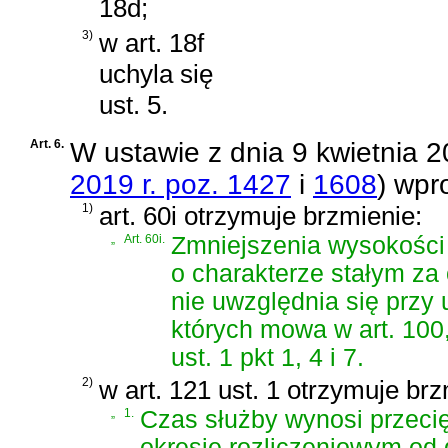
18d;
3)
w art. 18f
uchyla się
ust. 5.
Art. 6.
W
ustawie z dnia 9 kwietnia 2
2019 r. poz. 1427
i
1608
)
wpro
1)
art. 60i otrzymuje brzmienie:
„
Art. 60i.
Zmniejszenia wysokości
o charakterze stałym za
nie uwzględnia się przy
których mowa w art. 100, 
ust. 1 pkt 1, 4 i 7.
2)
w art. 121 ust. 1 otrzymuje brz
„
1.
Czas służby wynosi przecię
okresie rozliczeniowym od 