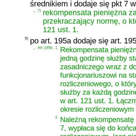
średnikiem i dodaje się pkt 7 
„
7)
rekompensata pieniężna za
przekraczający normę, o kt
121 ust. 1.
6)
po art. 195a dodaje się art. 19
„
Art. 195b.
1.
Rekompensata pieniężna,
jedną godzinę służby s
zasadniczego wraz z do
funkcjonariuszowi na s
rozliczeniowego, o któr
służby za każdą godzin
w art. 121 ust. 1. Łąc
okresie rozliczeniowym 
2.
Należną rekompensatę p
7, wypłaca się do końc