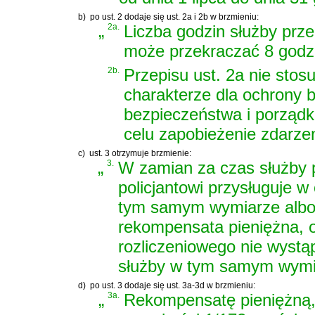
b)
po ust. 2 dodaje się ust. 2a i 2b w brzmieniu:
„
2a.
Liczba godzin służby prz
może przekraczać 8 godzi
2b.
Przepisu ust. 2a nie stos
charakterze dla ochrony 
bezpieczeństwa i porządk
celu zapobieżenie zdarzen
c)
ust. 3 otrzymuje brzmienie:
„
3.
W zamian za czas służby 
policjantowi przysługuje w
tym samym wymiarze albo 
rekompensata pieniężna, o
rozliczeniowego nie wystą
służby w tym samym wymi
d)
po ust. 3 dodaje się ust. 3a-3d w brzmieniu:
„
3a.
Rekompensatę pieniężną, 