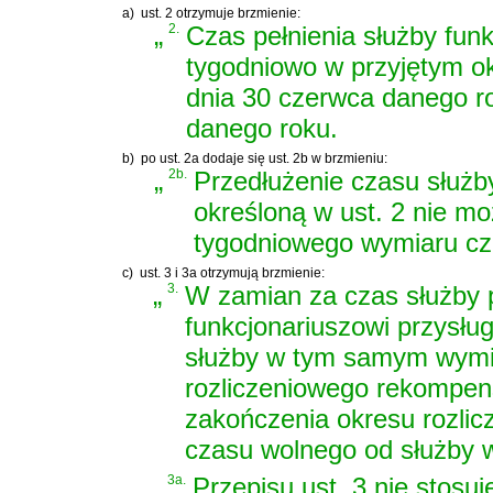
a)
ust. 2 otrzymuje brzmienie:
„
2.
Czas pełnienia służby funk
tygodniowo w przyjętym ok
dnia 30 czerwca danego ro
danego roku.
b)
po ust. 2a dodaje się ust. 2b w brzmieniu:
„
2b.
Przedłużenie czasu służb
określoną w ust. 2 nie 
tygodniowego wymiaru cza
c)
ust. 3 i 3a otrzymują brzmienie:
„
3.
W zamian za czas służby 
funkcjonariuszowi przysłu
służby w tym samym wymia
rozliczeniowego rekompensa
zakończenia okresu rozlic
czasu wolnego od służby
3a.
Przepisu ust. 3 nie stosuj