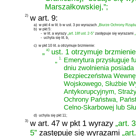
Marszałkowskiej,”;
2)
w art. 9:
a)
w pkt 4 w lit. b w ust. 3 po wyrazach
„Biurze Ochrony Rządu
b)
w pkt 5:
-
w lit. a wyrazy
„art. 18f ust. 2-5”
zastępuje się wyrazami
„
-
uchyla się lit. b,
c)
w pkt 10 lit. a otrzymuje brzmienie:
„
a)
ust. 1 otrzymuje brzmienie
„
1.
Emerytura przysługuje f
dniu zwolnienia posiada c
Bezpieczeństwa Wewnętr
Wojskowego, Służbie W
Antykorupcyjnym, Straży
Ochrony Państwa, Państw
Celno-Skarbowej lub Słu
d)
uchyla się pkt 11;
3)
w art. 47 w pkt 1 wyrazy
„art. 3
5”
zastępuje się wyrazami
„art