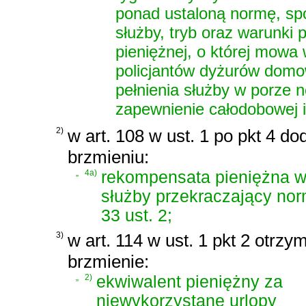
ponad ustaloną normę, spo
służby, tryb oraz warunki
pieniężnej, o której mowa 
policjantów dyżurów domo
pełnienia służby w porze n
zapewnienie całodobowej i 
2)
w art. 108 w ust. 1 po pkt 4 do
brzmieniu:
„
4a)
rekompensata pieniężna w
służby przekraczający nor
33 ust. 2;
3)
w art. 114 w ust. 1 pkt 2 otrzy
brzmienie:
„
2)
ekwiwalent pieniężny za
niewykorzystane urlopy