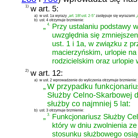
1)
w art. 5:
a)
w ust. 1a wyrazy
„art. 18f ust. 2-5”
zastępuje się wyrazami
„
b)
ust. 4 otrzymuje brzmienie:
„
4.
Przy ustalaniu podstawy wy
uwzględnia się zmniejsze
ust. 1 i 1a, w związku z p
macierzyńskim, urlopie na
rodzicielskim oraz urlop
2)
w art. 12:
a)
w ust. 2 wprowadzenie do wyliczenia otrzymuje brzmienie:
„
W przypadku funkcjonarius
Służby Celno-Skarbowej 
służby co najmniej 5 lat:
b)
ust. 3 otrzymuje brzmienie:
„
3.
Funkcjonariusz Służby Cel
który w dniu zwolnienia ze
stosunku służbowego osiągn