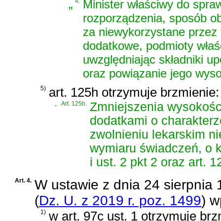
„
4.
Minister właściwy do spra
rozporządzenia, sposób ob
za niewykorzystane przez 
dodatkowe, podmioty właśc
uwzględniając składniki u
oraz powiązanie jego wyso
5)
art. 125h otrzymuje brzmienie:
„
Art. 125h.
Zmniejszenia wysokośc
dodatkami o charakterz
zwolnieniu lekarskim ni
wymiaru świadczeń, o kt
i ust. 2 pkt 2 oraz art. 1
Art. 4.
W
ustawie z dnia 24 sierpnia
(
Dz. U. z 2019 r. poz. 1499
)
wp
1)
w art. 97c ust. 1 otrzymuje brz