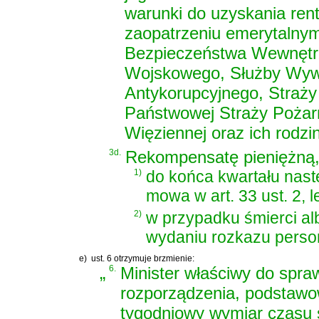
warunki do uzyskania ren
zaopatrzeniu emerytalnym 
Bezpieczeństwa Wewnętrz
Wojskowego, Służby Wyw
Antykorupcyjnego, Straży
Państwowej Straży Pożarn
Więziennej oraz ich rodzin
3d.
Rekompensatę pieniężną, 
1)
do końca kwartału nast
mowa w art. 33 ust. 2, l
2)
w przypadku śmierci alb
wydaniu rozkazu perso
e)
ust. 6 otrzymuje brzmienie:
„
6.
Minister właściwy do spra
rozporządzenia, podstawow
tygodniowy wymiar czasu s