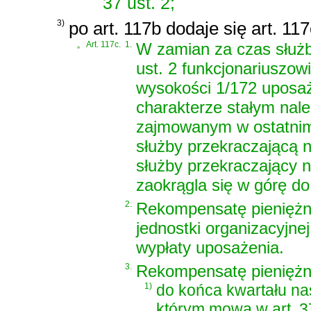
37 ust. 2;
3)
po art. 117b dodaje się art. 11
„
Art. 117c.
1.
W zamian za czas służb
ust. 2 funkcjonariuszow
wysokości 1/172 uposaż
charakterze stałym nal
zajmowanym w ostatnim 
służby przekraczającą n
służby przekraczający 
zaokrągla się w górę do
2.
Rekompensatę pieniężną
jednostki organizacyjne
wypłaty uposażenia.
3.
Rekompensatę pieniężn
1)
do końca kwartału na
którym mowa w art. 37