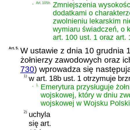
„
Art. 105h.
Zmniejszenia wysokośc
dodatkami o charakterz
zwolnieniu lekarskim ni
wymiaru świadczeń, o kt
art. 100 ust. 1 oraz art. 
Art. 5.
W
ustawie z dnia 10 grudnia 
żołnierzy zawodowych oraz ic
730
)
wprowadza się następuj
1)
w art. 18b ust. 1 otrzymuje brz
„
1.
Emerytura przysługuje żoł
wojskowej, który w dniu zwo
wojskowej w Wojsku Polsk
2)
uchyla
się art.