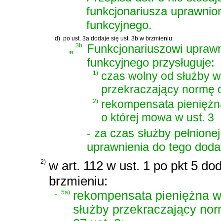
funkcjonariusza uprawnio
funkcyjnego.
d)
po ust. 3a dodaje się ust. 3b w brzmieniu:
„
3b.
Funkcjonariuszowi upraw
funkcyjnego przysługuje:
1)
czas wolny od służby w
przekraczający normę o
2)
rekompensata pieniężn
o której mowa w ust. 3
- za czas służby pełnione
uprawnienia do tego doda
2)
w art. 112 w ust. 1 po pkt 5 do
brzmieniu:
„
5a)
rekompensata pieniężna w
służby przekraczający nor