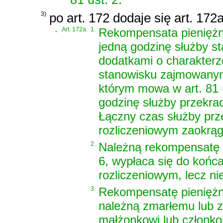
3)
po art. 172 dodaje się art. 172
„
Art. 172a.
1.
Rekompensata pieniężna,
jedną godzinę służby s
dodatkami o charakterz
stanowisku zajmowanym 
którym mowa w art. 81 u
godzinę służby przekrac
Łączny czas służby pr
rozliczeniowym zaokrągl
2.
Należną rekompensatę p
6, wypłaca się do końc
rozliczeniowym, lecz nie
3.
Rekompensatę pieniężną,
należną zmarłemu lub z
małżonkowi lub członko