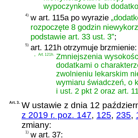
wypoczynkowe lub dodatk
4)
w art. 115a po wyrazie
„dodat
rozpoczęte 8 godzin niewykor
podstawie art. 33 ust. 3”
;
5)
art. 121h otrzymuje brzmienie:
„
Art. 121h.
Zmniejszenia wysokośc
dodatkami o charakterz
zwolnieniu lekarskim ni
wymiaru świadczeń, o kt
i ust. 2 pkt 2 oraz art. 1
Art. 3.
W
ustawie z dnia 12 październ
z 2019 r. poz. 147
,
125
,
235
,
zmiany:
1)
w art. 37: