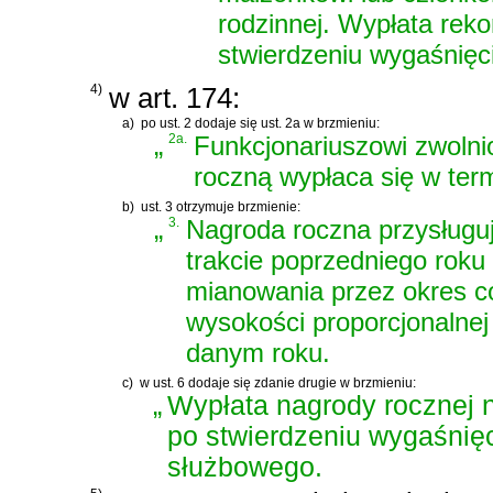
rodzinnej. Wypłata rek
stwierdzeniu wygaśnięc
4)
w art. 174:
a)
po ust. 2 dodaje się ust. 2a w brzmieniu:
„
2a.
Funkcjonariuszowi zwoln
roczną wypłaca się w term
b)
ust. 3 otrzymuje brzmienie:
„
3.
Nagroda roczna przysługu
trakcie poprzedniego roku 
mianowania przez okres c
wysokości proporcjonalnej
danym roku.
c)
w ust. 6 dodaje się zdanie drugie w brzmieniu:
„
Wypłata nagrody rocznej 
po stwierdzeniu wygaśnię
służbowego.