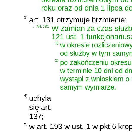
roku oraz od dnia 1 lipca d
3)
art. 131 otrzymuje brzmienie:
„
Art. 131.
W zamian za czas służb
121 ust. 1 funkcjonarius
1)
w okresie rozliczenio
od służby w tym samy
2)
po zakończeniu okresu 
w terminie 10 dni od d
wystąpi z wnioskiem o 
samym wymiarze.
4)
uchyla
się art.
137;
5)
w art. 193 w ust. 1 w pkt 6 kro