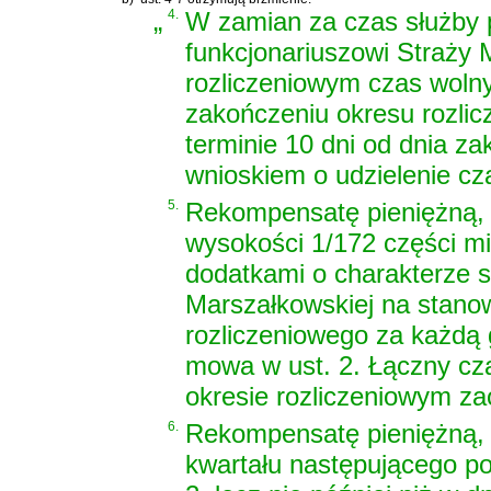
„
4.
W zamian za czas służby 
funkcjonariuszowi Straży 
rozliczeniowym czas woln
zakończeniu okresu rozlic
terminie 10 dni od dnia za
wnioskiem o udzielenie c
5.
Rekompensatę pieniężną, o
wysokości 1/172 części m
dodatkami o charakterze s
Marszałkowskiej na stano
rozliczeniowego za każdą 
mowa w ust. 2. Łączny cz
okresie rozliczeniowym zao
6.
Rekompensatę pieniężną, o
kwartału następującego po