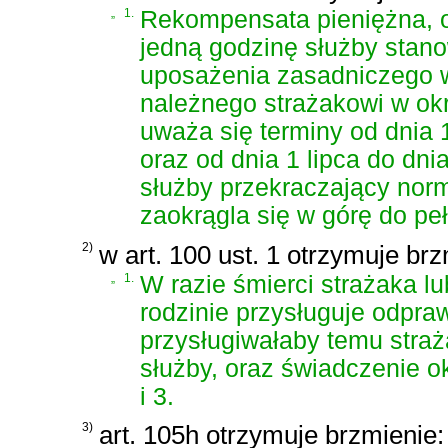
„
1.
Rekompensata pieniężna, o 
jedną godzinę służby stan
uposażenia zasadniczego w
należnego strażakowi w okr
uważa się terminy od dnia 
oraz od dnia 1 lipca do dn
służby przekraczający nor
zaokrągla się w górę do peł
2)
w art. 100 ust. 1 otrzymuje brz
„
1.
W razie śmierci strażaka l
rodzinie przysługuje odpraw
przysługiwałaby temu stra
służby, oraz świadczenie okr
i 3.
3)
art. 105h otrzymuje brzmienie: