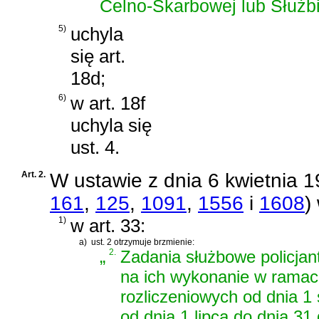
Celno-Skarbowej lub Służb
5)
uchyla
się art.
18d;
6)
w art. 18f
uchyla się
ust. 4.
Art. 2.
W
ustawie z dnia 6 kwietnia 19
161
,
125
,
1091
,
1556
i
1608
)
1)
w art. 33:
a)
ust. 2 otrzymuje brzmienie:
„
2.
Zadania służbowe policja
na ich wykonanie w ramac
rozliczeniowych od dnia 1
od dnia 1 lipca do dnia 31