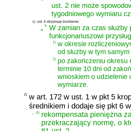
ust. 2 nie może spowodo
tygodniowego wymiaru cza
c)
ust. 4 otrzymuje brzmienie:
„
4.
W zamian za czas służby 
funkcjonariuszowi przysług
1)
w okresie rozliczeniow
od służby w tym samym
2)
po zakończeniu okresu r
terminie 10 dni od zako
wnioskiem o udzielenie
wymiarze.
2)
w art. 172 w ust. 1 w pkt 5 kro
średnikiem i dodaje się pkt 6 
„
6)
rekompensata pieniężna za
przekraczający normę, o kt
81 ust. 2.