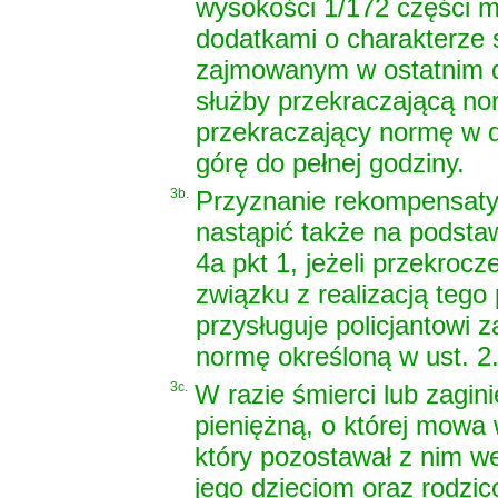
wysokości 1/172 części 
dodatkami o charakterze 
zajmowanym w ostatnim d
służby przekraczającą no
przekraczający normę w d
górę do pełnej godziny.
3b.
Przyznanie rekompensaty 
nastąpić także na podsta
4a pkt 1, jeżeli przekrocz
związku z realizacją teg
przysługuje policjantowi 
normę określoną w ust. 2
3c.
W razie śmierci lub zagin
pieniężną, o której mowa 
który pozostawał z nim we
jego dzieciom oraz rodzico