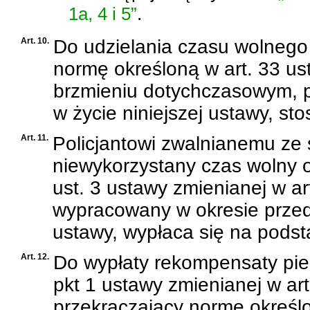
1a, 4 i 5”
.
Art. 10.
Do udzielania czasu wolnego
normę określoną w art. 33 ust
brzmieniu dotychczasowym, p
w życie niniejszej ustawy, st
Art. 11.
Policjantowi zwalnianemu ze 
niewykorzystany czas wolny o
ust. 3 ustawy zmienianej w a
wypracowany w okresie przed 
ustawy, wypłaca się na pods
Art. 12.
Do wypłaty rekompensaty pien
pkt 1 ustawy zmienianej w art
przekraczający normę określon