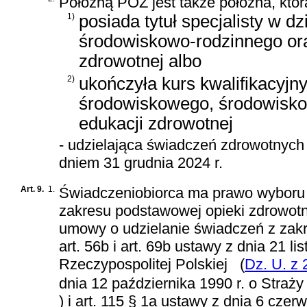
Położną POZ jest także położna, któr
1)
posiada tytuł specjalisty w d
środowiskowo-rodzinnego ora
zdrowotnej albo
2)
ukończyła kurs kwalifikacyjny
środowiskowego, środowiskow
edukacji zdrowotnej
- udzielająca świadczeń zdrowotnych
dniem 31 grudnia 2024 r.
Art. 9.
1.
Świadczeniobiorca ma prawo wyboru 
zakresu podstawowej opieki zdrowotn
umowy o udzielanie świadczeń z zakr
art. 56b i art. 69b ustawy z dnia 21
Rzeczypospolitej Polskiej
(
Dz. U. z 
dnia 12 października 1990 r. o Straży
)
i
art. 115 § 1a ustawy z dnia 6 cze