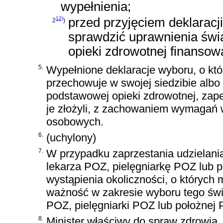
wypełnienia;
12)
przed przyjęciem deklaracji
2
)
sprawdzić uprawnienia świ
opieki zdrowotnej finanso
5.
Wypełnione deklaracje wyboru, o kt
przechowuje w swojej siedzibie albo
podstawowej opieki zdrowotnej, zap
je złożyli, z zachowaniem wymagań 
osobowych.
6.
(uchylony)
7.
W przypadku zaprzestania udzielani
lekarza POZ, pielęgniarkę POZ lub
wystąpienia okoliczności, o których 
ważność w zakresie wyboru tego św
POZ, pielęgniarki POZ lub położnej
8.
Minister właściwy do spraw zdrowia, 