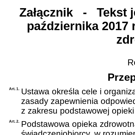
Załącznik
- Tekst je
października 2017 
zd
Ro
Przep
Art. 1.
Ustawa określa cele i organiz
zasady zapewnienia odpowiedn
z zakresu podstawowej opieki
Art. 2.
Podstawowa opieka zdrowotna
świadczeniobiorcy, w rozumie