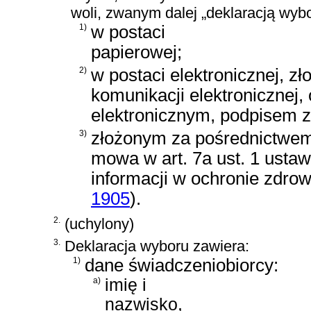
woli, zwanym dalej „deklaracją wybo
1)
w postaci
papierowej;
2)
w postaci elektronicznej, 
komunikacji elektronicznej
elektronicznym, podpisem 
3)
złożonym za pośrednictwem
mowa w
art. 7a ust. 1 usta
informacji w ochronie zdrow
1905
)
.
2.
(uchylony)
3.
Deklaracja wyboru zawiera:
1)
dane świadczeniobiorcy:
a)
imię i
nazwisko,