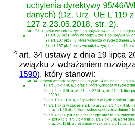
uchylenia dyrektywy 95/46/W
danych) (Dz. Urz. UE L 119 z 
127 z 23.05.2018, str. 2).
„
Art. 173.
Ustawa wchodzi w życie po upływie 14 dni od dnia ogłosz
1)
art. 87 pkt 1, który wchodzi w życie po upływie 90 d
2)
art. 107 pkt 7 i 8, które wchodzą w życie z dniem 1 m
3)
art. 157 pkt 2, który wchodzi w życie z dniem 13 paź
2)
art. 34 ustawy z dnia 19 lipca 
związku z wdrażaniem rozwiąz
1590
)
, który stanowi:
„
Art. 34.
Ustawa wchodzi w życie po upływie 14 dni od dnia ogłosze
1)
art. 5 pkt 7 lit. a, c oraz d, które wchodzą w życie z
2)
art. 5 pkt 5 lit. b, pkt 21, pkt 22 lit. a, pkt 27 lit. b t
2019 r.;
3)
art. 10 pkt 1 lit. a, który wchodzi w życie z dniem 1 gr
4)
art. 1 pkt 2 w zakresie art. 45 ust. 2d, art. 4 pkt 4 lit. i, ar
oraz art. 16 pkt 2, które wchodzą w życie z dniem 1 li
5)
art. 4 pkt 1, pkt 2 lit. a tiret drugie oraz lit. b w zakresie
k, pkt 6 lit. b, art. 5 pkt 9 lit. b, art. 9 pkt 5 lit. a tiret
oraz pkt 11 lit. a tiret drugie w zakresie art. 12 ust. 