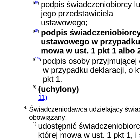
8)
podpis świadczeniobiorcy l
8
)
jego przedstawiciela
ustawowego;
9)
podpis świadczeniobiorcy
8
)
ustawowego w przypadku
mowa w ust. 1 pkt 1 albo 2
10)
podpis osoby przyjmującej
9
)
w przypadku deklaracji, o k
pkt 1.
9)
(uchylony)
11)
4.
Świadczeniodawca udzielający świad
obowiązany:
1)
udostępnić świadczeniobiorc
której mowa w ust. 1 pkt 1, 