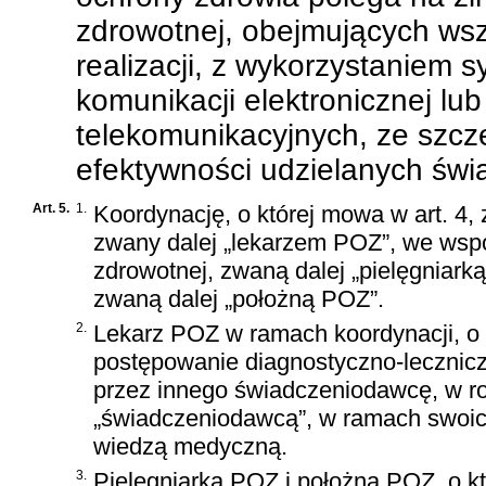
zdrowotnej, obejmujących wsz
realizacji, z wykorzystaniem 
komunikacji elektronicznej lu
telekomunikacyjnych, ze szcz
efektywności udzielanych świ
Art. 5.
1.
Koordynację, o której mowa w art. 4,
zwany dalej „lekarzem POZ”, we wspó
zdrowotnej, zwaną dalej „pielęgniark
zwaną dalej „położną POZ”.
2.
Lekarz POZ w ramach koordynacji, o kt
postępowanie diagnostyczno-lecznic
przez innego świadczeniodawcę, w r
„świadczeniodawcą”, w ramach swoic
wiedzą medyczną.
3.
Pielęgniarka POZ i położna POZ, o k