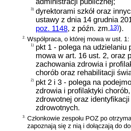
administracji publicznej;
3)
dyrektorami szkół oraz inn
ustawy z dnia 14 grudnia 20
13)
poz. 1148
, z późn. zm.
)
.
2.
Współpraca, o której mowa w ust. 1:
1)
pkt 1 - polega na udzielaniu
mowa w art. 16 ust. 2, oraz
zachowania zdrowia i profila
chorób oraz rehabilitacji świ
2)
pkt 2 i 3 - polega na podej
zdrowia i profilaktyki chorób
zdrowotnej oraz identyfikacj
zdrowotnych.
3.
Członkowie zespołu POZ po otrzymani
zapoznają się z nią i dołączają do 