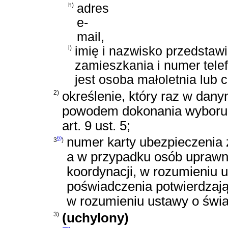
h)
adres
e-
mail,
i)
imię i nazwisko przedstaw
zamieszkania i numer tele
jest osoba małoletnia lub
2)
określenie, który raz w dan
powodem dokonania wyboru j
art. 9 ust. 5;
6)
numer karty ubezpieczenia
3
)
a w przypadku osób uprawn
koordynacji, w rozumieniu 
poświadczenia potwierdzają
w rozumieniu ustawy o świ
3)
(uchylony)