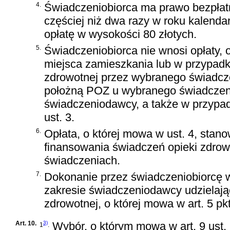
4.
Świadczeniobiorca ma prawo bezpłatn
częściej niż dwa razy w roku kalend
opłatę w wysokości 80 złotych.
5.
Świadczeniobiorca nie wnosi opłaty, 
miejsca zamieszkania lub w przypadk
zdrowotnej przez wybranego świadcz
położną POZ u wybranego świadczenio
świadczeniodawcy, a także w przypadk
ust. 3.
6.
Opłata, o której mowa w ust. 4, sta
finansowania świadczeń opieki zdrow
świadczeniach.
7.
Dokonanie przez świadczeniobiorcę w
zakresie świadczeniodawcy udzielają
zdrowotnej, o której mowa w art. 5 p
Art. 10.
3)
Wybór, o którym mowa w art. 9 ust.
1
.