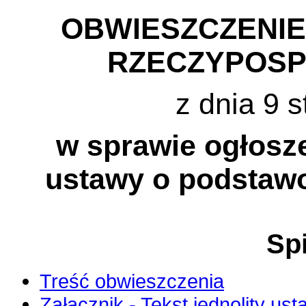
OBWIESZCZENI
RZECZYPOSP
z dnia 9 s
w sprawie ogłosze
ustawy o podstawo
Spi
Treść obwieszczenia
Załącznik - Tekst jednolity us