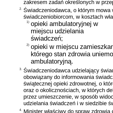
zakresem zadań określonych w przep
2.
Świadczeniodawca, o którym mowa w
świadczeniobiorcom, w kosztach włas
1)
opieki ambulatoryjnej w
miejscu udzielania
świadczeń;
2)
opieki w miejscu zamieszkan
którego stan zdrowia uniemo
ambulatoryjną.
3.
Świadczeniodawca udzielający świad
obowiązany do informowania świadcze
świątecznej opieki zdrowotnej, o któ
oraz o okolicznościach, w których d
przez umieszczenie, w sposób widocz
udzielania świadczeń i w siedzibie 
4.
Minister właściwy do spraw zdrowia 