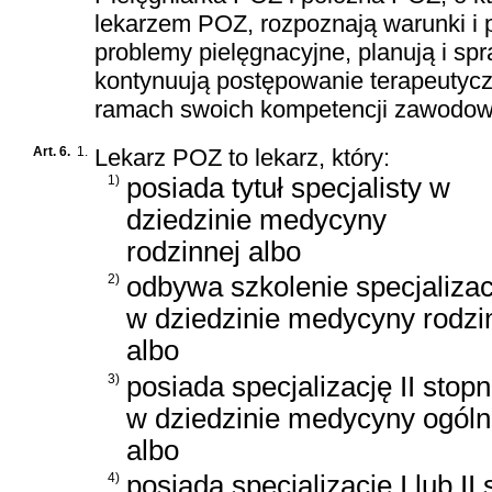
lekarzem POZ, rozpoznają warunki i 
problemy pielęgnacyjne, planują i sp
kontynuują postępowanie terapeutyc
ramach swoich kompetencji zawodowy
Art. 6.
1.
Lekarz POZ to lekarz, który:
1)
posiada tytuł specjalisty w
dziedzinie medycyny
rodzinnej albo
2)
odbywa szkolenie specjaliza
w dziedzinie medycyny rodzi
albo
3)
posiada specjalizację II stopn
w dziedzinie medycyny ogóln
albo
4)
posiada specjalizację I lub II 