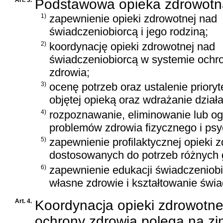
Podstawowa opieka zdrowotn
1)
zapewnienie opieki zdrowotnej nad
świadczeniobiorcą i jego rodziną;
2)
koordynację opieki zdrowotnej nad
świadczeniobiorcą w systemie ochr
zdrowia;
3)
ocenę potrzeb oraz ustalenie priory
objętej opieką oraz wdrażanie działa
4)
rozpoznawanie, eliminowanie lub og
problemów zdrowia fizycznego i psy
5)
zapewnienie profilaktycznej opieki 
dostosowanych do potrzeb różnych 
6)
zapewnienie edukacji świadczeniobi
własne zdrowie i kształtowanie świ
Art. 4.
Koordynacja opieki zdrowotne
ochrony zdrowia polega na zi