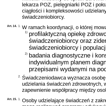
lekarza POZ, pielęgniarki POZ i po
ciągłości i kompleksowości udziela
świadczeniobiorcy.
Art. 14.
1.
W ramach koordynacji, o której mow
1)
profilaktyczną opiekę zdrow
świadczeniobiorcy oraz zid
świadczeniobiorcy i populacji
2)
badania diagnostyczne i kons
indywidualnym planem diagnos
przepisami wydanymi na pod
2.
Świadczeniodawca wyznacza osobę, d
udzielania świadczeń zdrowotnych, w
zapewnienie współpracy między oso
Art. 15.
1.
Osoby udzielające świadczeń z zakr