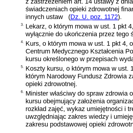
z zastrzeżeniem
art. 14 ustawy z dni
świadczeniach opieki zdrowotnej fin
innych ustaw
(
Dz. U. poz. 1172
)
.
3.
Lekarz, o którym mowa w ust. 1 pkt 
wyłącznie do ukończenia przez tego ś
4.
Kurs, o którym mowa w ust. 1 pkt 4, or
Centrum Medycznego Kształcenia P
kursu określonego w przepisach wyda
5.
Koszty kursu, o którym mowa w ust. 1
którym Narodowy Fundusz Zdrowia z
opieki zdrowotnej.
6.
Minister właściwy do spraw zdrowia 
kursu obejmujący założenia organiza
rozkład zajęć, wykaz umiejętności i t
uwzględniając zakres wiedzy i umiej
zakresu podstawowej opieki zdrowotn