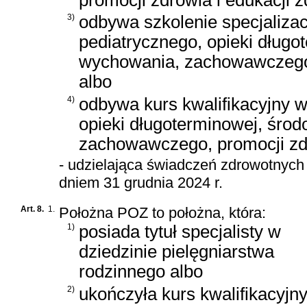
3)
odbywa szkolenie specjalizac
pediatrycznego, opieki długo
wychowania, zachowawczego, 
albo
4)
odbywa kurs kwalifikacyjny w
opieki długoterminowej, śro
zachowawczego, promocji zdr
- udzielająca świadczeń zdrowotnych
dniem 31 grudnia 2024 r.
Art. 8.
1.
Położna POZ to położna, która:
1)
posiada tytuł specjalisty w
dziedzinie pielęgniarstwa
rodzinnego albo
2)
ukończyła kurs kwalifikacyjn