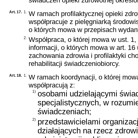
świadczeń opieki zdrowotnej określo
Art. 17.
1.
W ramach profilaktycznej opieki zdr
współpracuje z pielęgniarką środowi
o których mowa w przepisach wydany
2.
Współpraca, o której mowa w ust. 1,
informacji, o których mowa w art. 16
zachowania zdrowia i profilaktyki ch
rehabilitacji świadczeniobiorcy.
Art. 18.
1.
W ramach koordynacji, o której mowa
współpracują z:
1)
osobami udzielającymi świa
specjalistycznych, w rozumi
świadczeniach;
2)
przedstawicielami organizacji 
działających na rzecz zdrow