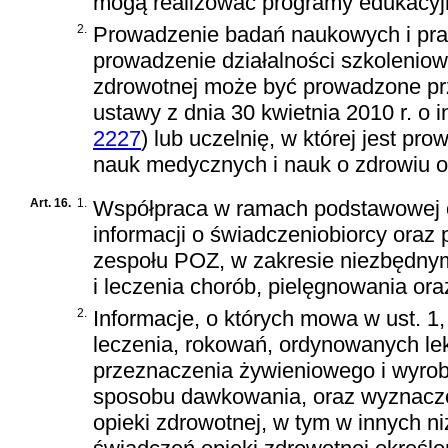
mogą realizować programy edukacyj
2.
Prowadzenie badań naukowych i prac
prowadzenie działalności szkoleniow
zdrowotnej może być prowadzone prz
ustawy z dnia 30 kwietnia 2010 r. o
2227
)
lub uczelnię, w której jest pr
nauk medycznych i nauk o zdrowiu or
Art. 16.
1.
Współpraca w ramach podstawowej op
informacji o świadczeniobiorcy ora
zespołu POZ, w zakresie niezbędnym
i leczenia chorób, pielęgnowania oraz
2.
Informacje, o których mowa w ust. 1
leczenia, rokowań, ordynowanych l
przeznaczenia żywieniowego i wyrob
sposobu dawkowania, oraz wyznaczo
opieki zdrowotnej, w tym w innych 