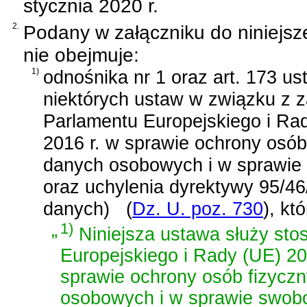
stycznia 2020 r.
2.
Podany w załączniku do niniejsz
nie obejmuje:
1)
odnośnika nr 1 oraz
art. 173 us
niektórych ustaw w związku z 
Parlamentu Europejskiego i Rad
2016 r. w sprawie ochrony osó
danych osobowych i w sprawie
oraz uchylenia dyrektywy 95/4
danych)
(
Dz. U. poz. 730
)
, kt
„
1)
Niniejsza ustawa służy sto
Europejskiego i Rady (UE) 20
sprawie ochrony osób fizycz
osobowych i w sprawie swobo