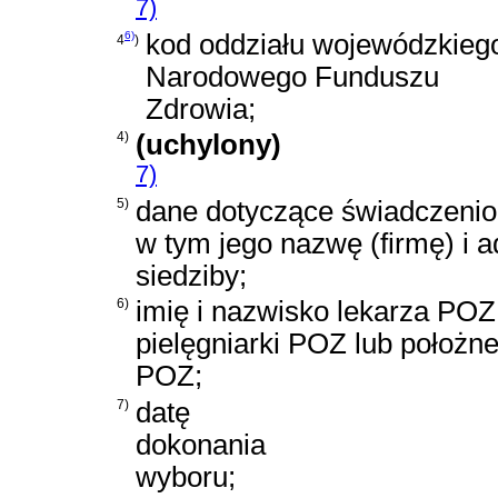
7)
6)
kod oddziału wojewódzkieg
4
)
Narodowego Funduszu
Zdrowia;
4)
(uchylony)
7)
5)
dane dotyczące świadczeni
w tym jego nazwę (firmę) i a
siedziby;
6)
imię i nazwisko lekarza POZ
pielęgniarki POZ lub położne
POZ;
7)
datę
dokonania
wyboru;