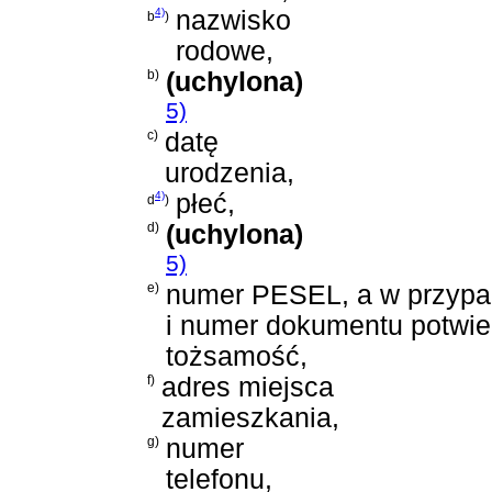
4)
nazwisko
b
)
rodowe,
b)
(uchylona)
5)
c)
datę
urodzenia,
4)
płeć,
d
)
d)
(uchylona)
5)
e)
numer PESEL, a w przypad
i numer dokumentu potwie
tożsamość,
f)
adres miejsca
zamieszkania,
g)
numer
telefonu,