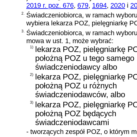
2019 r. poz. 676
,
679
,
1694
,
2020
i
2
2.
Świadczeniobiorca, w ramach wyboru,
wybiera lekarza POZ, pielęgniarkę P
3.
Świadczeniobiorca, w ramach wyboru
mowa w ust. 1, może wybrać:
1)
lekarza POZ, pielęgniarkę P
położną POZ u tego samego
świadczeniodawcy albo
2)
lekarza POZ, pielęgniarkę P
położną POZ u różnych
świadczeniodawców, albo
3)
lekarza POZ, pielęgniarkę P
położną POZ będących
świadczeniodawcami
- tworzących zespół POZ, o którym m