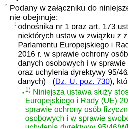
2.
Podany w załączniku do niniejsz
nie obejmuje:
1)
odnośnika nr 1 oraz
art. 173 us
niektórych ustaw w związku z 
Parlamentu Europejskiego i Rad
2016 r. w sprawie ochrony osó
danych osobowych i w sprawie
oraz uchylenia dyrektywy 95/4
danych)
(
Dz. U. poz. 730
)
, kt
„
1)
Niniejsza ustawa służy sto
Europejskiego i Rady (UE) 20
sprawie ochrony osób fizycz
osobowych i w sprawie swobo
uchylenia dyrektywy 95/46/W