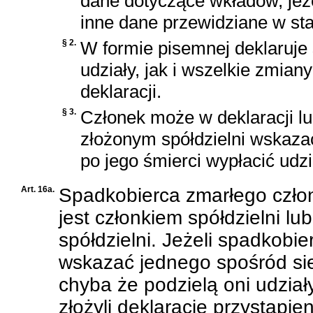
dane dotyczące wkładów, jeże
inne dane przewidziane w sta
§ 2.
W formie pisemnej deklaruje 
udziały, jak i wszelkie zmia
deklaracji.
§ 3.
Członek może w deklaracji 
złożonym spółdzielni wskazać
po jego śmierci wypłacić udzi
Art. 16a.
Spadkobierca zmarłego członk
jest członkiem spółdzielni lu
spółdzielni. Jeżeli spadkobie
wskazać jednego spośród sie
chyba że podzielą oni udział
złożyli deklarację przystąpie