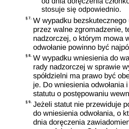
od dnia doręczenia członko
stosuje się odpowiednio.
§ 7.
W wypadku bezskutecznego u
przez walne zgromadzenie, t
nadzorczej, o którym mowa w 
odwołanie powinno być najpóź
§ 8.
W wypadku wniesienia do wa
rady nadzorczej w sprawie w
spółdzielni ma prawo być obe
je. Do wniesienia odwołania i
statutu o postępowaniu wewn
§ 9.
Jeżeli statut nie przewiduje
do wniesienia odwołania, o k
dnia doręczenia zawiadomien