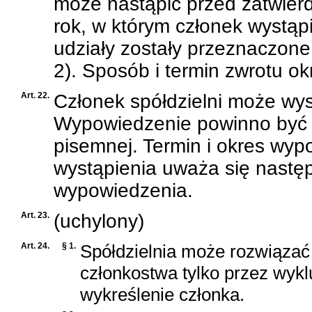
może nastąpić przed zatwie
rok, w którym członek wystąp
udziały zostały przeznaczone n
2). Sposób i termin zwrotu okr
Art. 22.
Członek spółdzielni może wys
Wypowiedzenie powinno być 
pisemnej. Termin i okres wypo
wystąpienia uważa się nastę
wypowiedzenia.
Art. 23.
(uchylony)
Art. 24.
§ 1.
Spółdzielnia może rozwiązać
członkostwa tylko przez wykl
wykreślenie członka.