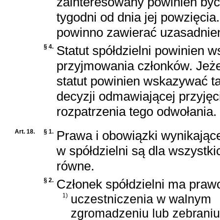
zainteresowany powinien by
tygodni od dnia jej powzięci
powinno zawierać uzasadnien
§ 4.
Statut spółdzielni powinien 
przyjmowania członków. Jeże
statut powinien wskazywać ta
decyzji odmawiającej przyjęci
rozpatrzenia tego odwołania.
Art. 18.
§ 1.
Prawa i obowiązki wynikając
w spółdzielni są dla wszystk
równe.
§ 2.
Członek spółdzielni ma praw
1)
uczestniczenia w walnym
zgromadzeniu lub zebraniu