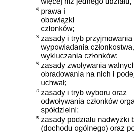
więcej niż jednego udziału,
4)
prawa i
obowiązki
członków;
5)
zasady i tryb przyjmowania
wypowiadania członkostwa, 
wykluczania członków;
6)
zasady zwoływania walnyc
obradowania na nich i pod
uchwał;
7)
zasady i tryb wyboru oraz
odwoływania członków org
spółdzielni;
8)
zasady podziału nadwyżki 
(dochodu ogólnego) oraz po