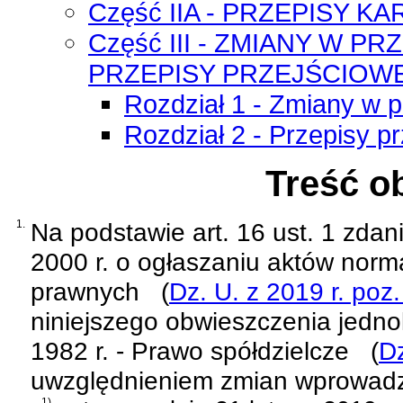
Część IIA - PRZEPISY K
Część III - ZMIANY W 
PRZEPISY PRZEJŚCIOW
Rozdział 1 - Zmiany w 
Rozdział 2 - Przepisy p
Treść o
1.
Na podstawie
art. 16 ust. 1 zda
2000 r. o ogłaszaniu aktów norm
prawnych
(
Dz. U. z 2019 r. poz
niniejszego obwieszczenia jednol
1982 r. - Prawo spółdzielcze
(
Dz
uwzględnieniem zmian wprowad
1)