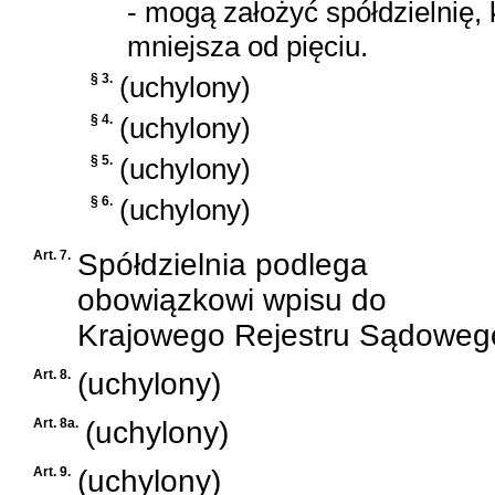
- mogą założyć spółdzielnię, 
mniejsza od pięciu.
§ 3.
(uchylony)
§ 4.
(uchylony)
§ 5.
(uchylony)
§ 6.
(uchylony)
Art. 7.
Spółdzielnia podlega
obowiązkowi wpisu do
Krajowego Rejestru Sądoweg
Art. 8.
(uchylony)
Art. 8a.
(uchylony)
Art. 9.
(uchylony)