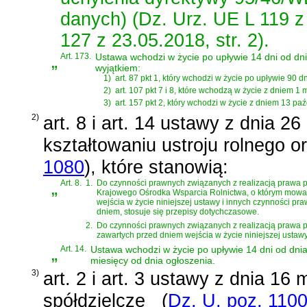
danych) (Dz. Urz. UE L 119 z 
127 z 23.05.2018, str. 2).
„
Art. 173.
Ustawa wchodzi w życie po upływie 14 dni od dni
wyjątkiem:
1)
art. 87 pkt 1, który wchodzi w życie po upływie 90 d
2)
art. 107 pkt 7 i 8, które wchodzą w życie z dniem 1 m
3)
art. 157 pkt 2, który wchodzi w życie z dniem 13 paź
2)
art. 8 i art. 14 ustawy z dnia 2
kształtowaniu ustroju rolnego o
1080
)
, które stanowią:
„
Art. 8.
1.
Do czynności prawnych związanych z realizacją prawa pie
Krajowego Ośrodka Wsparcia Rolnictwa, o którym mowa w 
wejścia w życie niniejszej ustawy i innych czynności p
dniem, stosuje się przepisy dotychczasowe.
2.
Do czynności prawnych związanych z realizacją prawa p
zawartych przed dniem wejścia w życie niniejszej ustaw
„
Art. 14.
Ustawa wchodzi w życie po upływie 14 dni od dnia o
miesięcy od dnia ogłoszenia.
3)
art. 2 i art. 3 ustawy z dnia 16
spółdzielcze
(
Dz. U. poz. 110