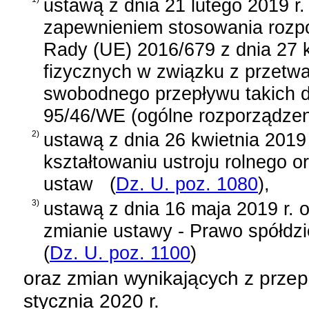
ustawą z dnia 21 lutego 2019 r
zapewnieniem stosowania rozpo
Rady (UE) 2016/679 z dnia 27 k
fizycznych w związku z przetw
swobodnego przepływu takich d
95/46/WE (ogólne rozporządzen
2)
ustawą z dnia 26 kwietnia 2019 
kształtowaniu ustroju rolnego o
ustaw
(
Dz. U. poz. 1080
)
,
3)
ustawą z dnia 16 maja 2019 r. 
zmianie ustawy - Prawo spółdzi
(
Dz. U. poz. 1100
)
oraz zmian wynikających z prze
stycznia 2020 r.