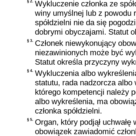
§ 2.
Wykluczenie członka ze spół
winy umyślnej lub z powodu 
spółdzielni nie da się pogodz
dobrymi obyczajami. Statut o
§ 3.
Członek niewykonujący obowi
niezawinionych może być wykr
Statut określa przyczyny wyk
§ 4.
Wykluczenia albo wykreślen
statutu, rada nadzorcza albo
którego kompetencji należy 
albo wykreślenia, ma obowi
członka spółdzielni.
§ 5.
Organ, który podjął uchwałę 
obowiązek zawiadomić człon