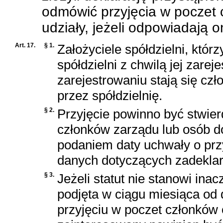
odmówić przyjęcia w poczet
udziały, jeżeli odpowiadają
Art. 17.
§ 1.
Założyciele spółdzielni, którz
spółdzielni z chwilą jej zarej
zarejestrowaniu stają się czł
przez spółdzielnię.
§ 2.
Przyjęcie powinno być stwie
członków zarządu lub osób d
podaniem daty uchwały o prz
danych dotyczących zadekla
§ 3.
Jeżeli statut nie stanowi ina
podjęta w ciągu miesiąca od 
przyjęciu w poczet członków