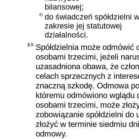
bilansowej;
6)
do świadczeń spółdzielni 
zakresie jej statutowej
działalności.
§ 3.
Spółdzielnia może odmówić 
osobami trzecimi, jeżeli narus
uzasadniona obawa, że człon
celach sprzecznych z interese
znaczną szkodę. Odmowa pow
któremu odmówiono wglądu d
osobami trzecimi, może złoż
zobowiązanie spółdzielni do
złożyć w terminie siedmiu dn
odmowy.