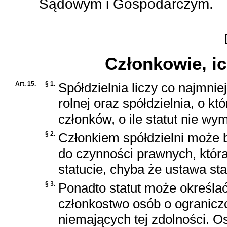
Sądowym i Gospodarczym.
D
Członkowie, ic
Art. 15.
§ 1.
Spółdzielnia liczy co najmnie
rolnej oraz spółdzielnia, o kt
członków, o ile statut nie wy
§ 2.
Członkiem spółdzielni może b
do czynności prawnych, któ
statucie, chyba że ustawa sta
§ 3.
Ponadto statut może określać
członkostwo osób o ogranicz
niemających tej zdolności. 