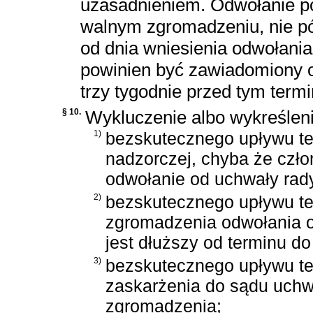
uzasadnieniem. Odwołanie po
walnym zgromadzeniu, nie pó
od dnia wniesienia odwołania
powinien być zawiadomiony o
trzy tygodnie przed tym term
§ 10.
Wykluczenie albo wykreślenie
1)
bezskutecznego upływu te
nadzorczej, chyba że czło
odwołanie od uchwały rad
2)
bezskutecznego upływu te
zgromadzenia odwołania od
jest dłuższy od terminu d
3)
bezskutecznego upływu te
zaskarżenia do sądu uchw
zgromadzenia;