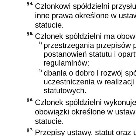
§ 4.
Członkowi spółdzielni przysł
inne prawa określone w usta
statucie.
§ 5.
Członek spółdzielni ma obow
1)
przestrzegania przepisów 
postanowień statutu i opar
regulaminów;
2)
dbania o dobro i rozwój spó
uczestniczenia w realizacji
statutowych.
§ 6.
Członek spółdzielni wykonuje
obowiązki określone w ustaw
statucie.
§ 7.
Przepisy ustawy, statut oraz