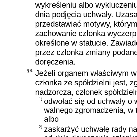
wykreśleniu albo wykluczeniu
dnia podjęcia uchwały. Uzas
przedstawiać motywy, którymi
zachowanie członka wyczerpu
określone w statucie. Zawia
przez członka zmiany podan
doręczenia.
§ 6.
Jeżeli organem właściwym w 
członka ze spółdzielni jest, 
nadzorcza, członek spółdziel
1)
odwołać się od uchwały o 
walnego zgromadzenia, w t
albo
2)
zaskarżyć uchwałę rady na