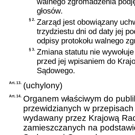
walnego zgromadzenia podję
głosów.
§ 2.
Zarząd jest obowiązany uchw
trzydziestu dni od daty jej 
odpisy protokołu walnego z
§ 3.
Zmiana statutu nie wywołuj
przed jej wpisaniem do Kraj
Sądowego.
Art. 13.
(uchylony)
Art. 14.
Organem właściwym do publik
przewidzianych w przepisach 
wydawany przez Krajową Radę
zamieszczanych na podstawi