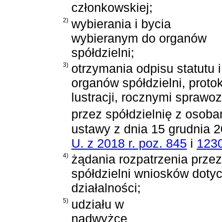
członkowskiej;
2)
wybierania i bycia
wybieranym do organów
spółdzielni;
3)
otrzymania odpisu statutu 
organów spółdzielni, proto
lustracji, rocznymi spraw
przez spółdzielnię z osobam
ustawy z dnia 15 grudnia 2
U. z 2018 r. poz. 845
i
123
4)
żądania rozpatrzenia prze
spółdzielni wniosków dotyc
działalności;
5)
udziału w
nadwyżce