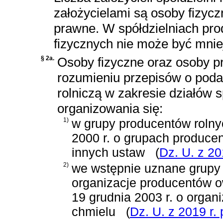
założycielami są osoby fizyczn
prawne. W spółdzielniach produ
fizycznych nie może być mniej
§ 2a.
Osoby fizyczne oraz osoby 
rozumieniu przepisów o poda
rolniczą w zakresie działów s
organizowania się:
1)
w grupy producentów roln
2000 r. o grupach producen
innych ustaw
(
Dz. U. z 20
2)
we wstępnie uznane grupy
organizacje producentów 
19 grudnia 2003 r. o organ
chmielu
(
Dz. U. z 2019 r.