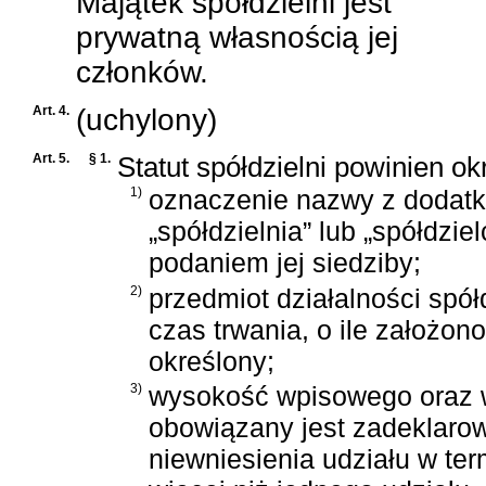
Majątek spółdzielni jest
prywatną własnością jej
członków.
Art. 4.
(uchylony)
Art. 5.
§ 1.
Statut spółdzielni powinien ok
1)
oznaczenie nazwy z dodat
„spółdzielnia” lub „spółdziel
podaniem jej siedziby;
2)
przedmiot działalności spół
czas trwania, o ile założono
określony;
3)
wysokość wpisowego oraz wy
obowiązany jest zadeklarow
niewniesienia udziału w ter