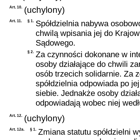
Art. 10.
(uchylony)
Art. 11.
§ 1.
Spółdzielnia nabywa osobow
chwilą wpisania jej do Krajo
Sądowego.
§ 2.
Za czynności dokonane w inte
osoby działające do chwili z
osób trzecich solidarnie. Za
spółdzielnia odpowiada po jej
siebie. Jednakże osoby dział
odpowiadają wobec niej wed
Art. 12.
(uchylony)
Art. 12a.
§ 1.
Zmiana statutu spółdzielni