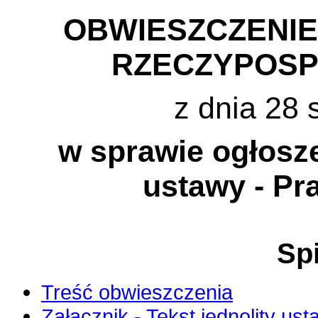
OBWIESZCZENI
RZECZYPOSP
z dnia 28 
w sprawie ogłosze
ustawy - Pr
Spi
Treść obwieszczenia
Załącznik - Tekst jednolity us