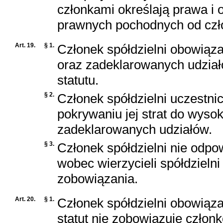
członkami określają prawa i
prawnych pochodnych od czło
Art. 19.
§ 1.
Członek spółdzielni obowiąz
oraz zadeklarowanych udzia
statutu.
§ 2.
Członek spółdzielni uczestni
pokrywaniu jej strat do wyso
zadeklarowanych udziałów.
§ 3.
Członek spółdzielni nie odpo
wobec wierzycieli spółdzielni 
zobowiązania.
Art. 20.
§ 1.
Członek spółdzielni obowiązan
statut nie zobowiązuje człon