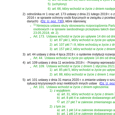
5)
(uchylony)
6)
art. 66, który wchodzi w życie z dniem nastę
2)
odnośnika nr 1 oraz
art. 173 ustawy z dnia 21 lutego 2019 r.
2016 r. w sprawie ochrony osób fizycznych w związku z przet
danych)
(
Dz. U. poz. 730
)
, które stanowią:
„
1)
Niniejsza ustawa służy stosowaniu rozporządzenia Parl
osobowych i w sprawie swobodnego przepływu takich danych
23.05.2018, str. 2).
„
Art. 173.
Ustawa wchodzi w życie po upływie 14 dni od dni
1)
art. 87 pkt 1, który wchodzi w życie po upły
2)
art. 107 pkt 7 i 8, które wchodzą w życie z d
3)
art. 157 pkt 2, który wchodzi w życie z dnie
3)
art. 44 ustawy z dnia 4 lipca 2019 r. o systemie instytucji rozwoj
„
Art. 44.
Ustawa wchodzi w życie po upływie 14 dni od dnia
4)
art. 109 ustawy z dnia 11 września 2019 r. - Przepisy wprowa
„
Art. 109.
Ustawa wchodzi w życie z dniem 1 stycznia 2021 r
1)
art. 85 pkt 5, który wchodzi w życie po upły
2)
art. 88, który wchodzi w życie z dniem 1 mar
5)
art. 101 ustawy z dnia 31 marca 2020 r. o zmianie ustawy o 
sytuacji kryzysowych oraz niektórych innych ustaw
(
Dz. U. poz
„
Art. 101.
Ustawa wchodzi w życie z dniem ogłoszenia:
1)
z wyjątkiem:
a)
art. 31, który wchodzi w życie z dniem 7
b)
art. 8 pkt 4 w zakresie dodawanego art.
c)
art. 27 pkt 7 w zakresie zmienianego ar
2)
z tym że:
a)
art. 1 pkt 14 w zakresie dodawanego art
b)
art. 1 pkt 14 w zakresie dodawanego ar