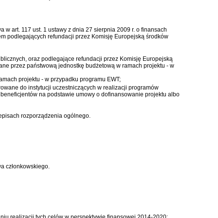
owa w
art. 117 ust. 1 ustawy z dnia 27 sierpnia 2009 r. o finansach
em podlegających refundacji przez Komisję Europejską środków
ublicznych
, oraz podlegające refundacji przez Komisję Europejską
wane przez państwową jednostkę budżetową w ramach projektu - w
amach projektu - w przypadku programu EWT;
rowane do instytucji uczestniczących w realizacji programów
z beneficjentów na podstawie umowy o dofinansowanie projektu albo
zepisach rozporządzenia ogólnego.
wa członkowskiego.
u realizacji tych celów w perspektywie finansowej 2014-2020;