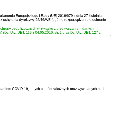
arlamentu Europejskiego i Rady (UE) 2016/679 z dnia 27 kwietnia
z uchylenia dyrektywy 95/46/WE (ogólne rozporządzenie o ochronie
 ochrony osób fizycznych w związku z przetwarzaniem danych
Dz. Urz. UE L 119 z 04.05.2016, str. 1 oraz Dz. Urz. UE L 127 z
”
alczaniem COVID-19, innych chorób zakaźnych oraz wywołanych nimi