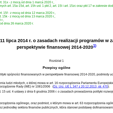
t. 31x - z mocą od dnia 1 marca 2020 r.,
ch art. 15a-15d, art. 15h ust. 1 pkt 2, art. 15l i art. 15zc oraz pkt 17 w zakresie dodaw
t. 15f - z mocą od dnia 12 marca 2020 r.,
t. 15k - z mocą od dnia 13 marca 2020 r.,
r.,
cą od dnia 26 marca 2020 r.
11 lipca 2014 r. o zasadach realizacji programów w 
1)
perspektywie finansowej 2014-2020
Rozdział 1
Przepisy ogólne
ityki spójności finansowanych w perspektywie finansowej 2014-2020, podmioty ucze
ienia ludzi młodych, o której mowa w
art. 16 rozporządzenia Parlamentu Europejski
porządzenie Rady (WE) nr 1081/2006
(
Dz. Urz. UE L 347 z 20.12.2013, str. 470
)
.
t. 15 ust. 4 ustawy z dnia 6 grudnia 2006 r. o zasadach prowadzenia polityki rozwoj
ozporządzenia ogólnego, oraz podmiot, o którym mowa w art. 63 rozporządzenia ogó
zez jednostkę sektora finansów publicznych, która stanowi podstawę dofinansowania