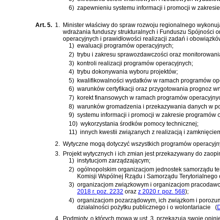
6)
zapewnieniu systemu informacji i promocji w zakresi
Art. 5.
1.
Minister właściwy do spraw rozwoju regionalnego wykonuj
wdrażania funduszy strukturalnych i Funduszu Spójności o
operacyjnych i prawidłowości realizacji zadań i obowiąz
1)
ewaluacji programów operacyjnych;
2)
trybu i zakresu sprawozdawczości oraz monitorowani
3)
kontroli realizacji programów operacyjnych;
4)
trybu dokonywania wyboru projektów;
5)
kwalifikowalności wydatków w ramach programów op
6)
warunków certyfikacji oraz przygotowania prognoz w
7)
korekt finansowych w ramach programów operacyjny
8)
warunków gromadzenia i przekazywania danych w post
9)
systemu informacji i promocji w zakresie programów 
10)
wykorzystania środków pomocy technicznej;
11)
innych kwestii związanych z realizacją i zamknięci
2.
Wytyczne mogą dotyczyć wszystkich programów operacyjnych
3.
Projekt wytycznych i ich zmian jest przekazywany do zaopi
1)
instytucjom zarządzającym;
2)
ogólnopolskim organizacjom jednostek samorządu te
Komisji Wspólnej Rządu i Samorządu Terytorialnego o
3)
organizacjom związkowym i organizacjom pracodaw
2018 r. poz. 2232
oraz
z 2020 r. poz. 568
)
;
4)
organizacjom pozarządowym, ich związkom i porozumi
działalności pożytku publicznego i o wolontariacie
(
D
4.
Podmioty, o których mowa w ust. 3, przekazują swoje opi