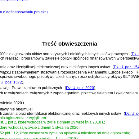
a o dofinansowaniu projektu
Treść obwieszczenia
 2000 r. o ogłaszaniu aktów normatywnych i niektórych innych aktów prawnych
(
Dz. 
dach realizacji programów w zakresie polityki spójności finansowanych w perspekt
nia oraz identyfikacji elektronicznej oraz niektórych innych ustaw
(
Dz. U. poz. 15
 związku z zapewnieniem stosowania rozporządzenia Parlamentu Europejskiego i R
 sprawie swobodnego przepływu takich danych oraz uchylenia dyrektywy 95/46/WE
 U. poz. 1572
)
,
ustawę - Prawo zamówień publicznych
(
Dz. U. poz. 2020
)
,
ych rozwiązaniach związanych z zapobieganiem, przeciwdziałaniem i zwalczaniem
ietnia 2020 r.
stawy nie obejmuje:
h zaufania oraz identyfikacji elektronicznej oraz niektórych innych ustaw
(
Dz. U. p
ia ogłoszenia, z wyjątkiem:
 ust. 1 pkt 2, które wchodzą w życie z dniem 29 września 2018 r.;
57, które wchodzą w życie z dniem 1 stycznia 2020 r.;
 art. 52 pkt 1 i 2, które wchodzą w życie po upływie 4 miesięcy od dnia ogłoszenia;
 dniem ogłoszenia z mocą od dnia 1 lipca 2018 r.;