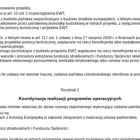
nsowanie projektu;
wa w art. 23 ust. 2 rozporządzenia EWT;
i z budżetu państwa niepochodzące z budżetu środków europejskich, o którym m
ydatkowane przez państwową jednostkę budżetową w ramach projektu, z wyłączeni
ów pomocy technicznej i projektów EWT;
ich, o którym mowa w
art. 117 ust. 1 ustawy z dnia 27 sierpnia 2009 r. o finansach p
cję projektów pomocy technicznej, wypłacane na rzecz beneficjenta albo wydatko
 operacyjnego,
lnego pochodzące z budżetu programu EWT, wypłacane na rzecz beneficjenta w r
 warunki i procedury wdrażania funduszy strukturalnych i Funduszu Spójności skie
odstawie właściwego porozumienia, kontraktu terytorialnego albo umowy oraz prze
o ile ustawa nie stanowi inaczej, zadania państwa członkowskiego określone w pr
Rozdział 2
Koordynacja realizacji programów operacyjnych
iada minister właściwy do spraw rozwoju regionalnego wykonujący zadania państ
ci na:
tach z Komisją Europejską w zakresie związanym z realizacją umowy partnerstwa;
y strukturalnych i Funduszu Spójności;
ania środków w ramach programów operacyjnych na kolejne lata oraz monitorowani