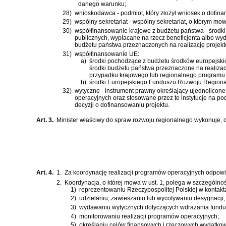
danego warunku;
28)
wnioskodawca - podmiot, który złożył wniosek o dofina
29)
wspólny sekretariat - wspólny sekretariat, o którym mo
30)
współfinansowanie krajowe z budżetu państwa - środk
publicznych
, wypłacane na rzecz beneficjenta albo w
budżetu państwa przeznaczonych na realizację projekt
31)
współfinansowanie UE:
a)
środki pochodzące z budżetu środków europejsk
środki budżetu państwa przeznaczone na realiza
przypadku krajowego lub regionalnego programu
b)
środki Europejskiego Funduszu Rozwoju Regiona
32)
wytyczne - instrument prawny określający ujednolicone
operacyjnych oraz stosowane przez te instytucje na p
decyzji o dofinansowaniu projektu.
Art. 3.
Minister właściwy do spraw rozwoju regionalnego wykonuje, 
Art. 4.
1.
Za koordynację realizacji programów operacyjnych odpow
2.
Koordynacja, o której mowa w ust. 1, polega w szczególnoś
1)
reprezentowaniu Rzeczypospolitej Polskiej w kontak
2)
udzielaniu, zawieszaniu lub wycofywaniu desygnacji;
3)
wydawaniu wytycznych dotyczących wdrażania fundusz
4)
monitorowaniu realizacji programów operacyjnych;
5)
określaniu celów finansowych i rzeczowych wydatkow