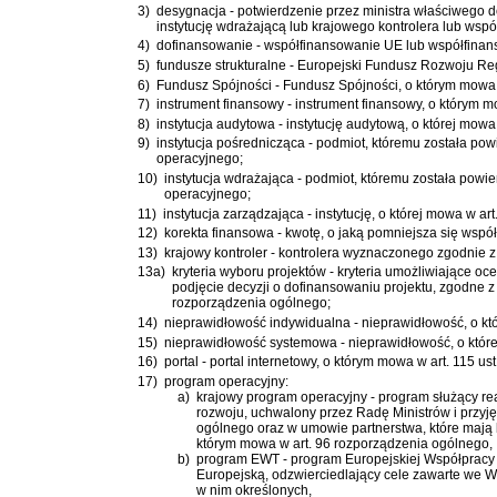
3)
desygnacja - potwierdzenie przez ministra właściwego d
instytucję wdrażającą lub krajowego kontrolera lub ws
4)
dofinansowanie - współfinansowanie UE lub współfinan
5)
fundusze strukturalne - Europejski Fundusz Rozwoju Re
6)
Fundusz Spójności - Fundusz Spójności, o którym mowa 
7)
instrument finansowy - instrument finansowy, o którym m
8)
instytucja audytowa - instytucję audytową, o której mow
9)
instytucja pośrednicząca - podmiot, któremu została p
operacyjnego;
10)
instytucja wdrażająca - podmiot, któremu została pow
operacyjnego;
11)
instytucja zarządzająca - instytucję, o której mowa w 
12)
korekta finansowa - kwotę, o jaką pomniejsza się wsp
13)
krajowy kontroler - kontrolera wyznaczonego zgodnie z 
13a)
kryteria wyboru projektów - kryteria umożliwiające 
podjęcie decyzji o dofinansowaniu projektu, zgodne z 
rozporządzenia ogólnego;
14)
nieprawidłowość indywidualna - nieprawidłowość, o któ
15)
nieprawidłowość systemowa - nieprawidłowość, o które
16)
portal - portal internetowy, o którym mowa w art. 115 ust
17)
program operacyjny:
a)
krajowy program operacyjny - program służący rea
rozwoju
, uchwalony przez Radę Ministrów i przyj
ogólnego oraz w umowie partnerstwa, które mają 
którym mowa w art. 96 rozporządzenia ogólnego,
b)
program EWT - program Europejskiej Współpracy Te
Europejską, odzwierciedlający cele zawarte we W
w nim określonych,