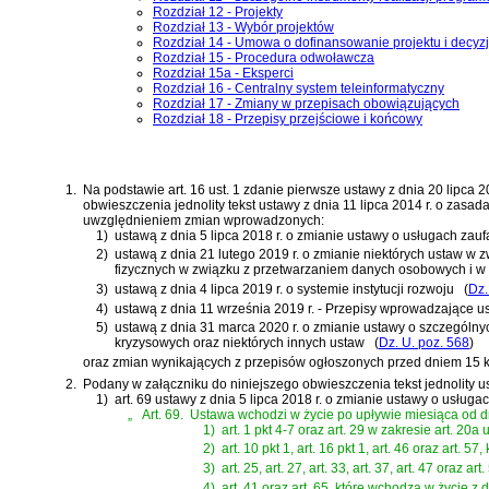
Rozdział 12 - Projekty
Rozdział 13 - Wybór projektów
Rozdział 14 - Umowa o dofinansowanie projektu i decyzj
Rozdział 15 - Procedura odwoławcza
Rozdział 15a - Eksperci
Rozdział 16 - Centralny system teleinformatyczny
Rozdział 17 - Zmiany w przepisach obowiązujących
Rozdział 18 - Przepisy przejściowe i końcowy
1.
Na podstawie
art. 16 ust. 1 zdanie pierwsze ustawy z dnia 20 lipca
obwieszczenia jednolity tekst
ustawy z dnia 11 lipca 2014 r. o zasa
uwzględnieniem zmian wprowadzonych:
1)
ustawą z dnia 5 lipca 2018 r. o zmianie ustawy o usługach zaufa
2)
ustawą z dnia 21 lutego 2019 r. o zmianie niektórych ustaw w
fizycznych w związku z przetwarzaniem danych osobowych i w
3)
ustawą z dnia 4 lipca 2019 r. o systemie instytucji rozwoju
(
Dz.
4)
ustawą z dnia 11 września 2019 r. - Przepisy wprowadzające 
5)
ustawą z dnia 31 marca 2020 r. o zmianie ustawy o szczególn
kryzysowych oraz niektórych innych ustaw
(
Dz. U. poz. 568
)
oraz zmian wynikających z przepisów ogłoszonych przed dniem 15 kw
2.
Podany w załączniku do niniejszego obwieszczenia tekst jednolity u
1)
art. 69 ustawy z dnia 5 lipca 2018 r. o zmianie ustawy o usługac
„
Art. 69.
Ustawa wchodzi w życie po upływie miesiąca od dn
1)
art. 1 pkt 4-7 oraz art. 29 w zakresie art. 20a
2)
art. 10 pkt 1, art. 16 pkt 1, art. 46 oraz art. 
3)
art. 25, art. 27, art. 33, art. 37, art. 47 oraz
4)
art. 41 oraz art. 65, które wchodzą w życie z