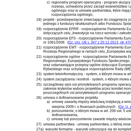
c)
regionalny program operacyjny - program służący 
rozwoju
, uchwalony przez zarząd województwa i 
ogólnego oraz w umowie partnerstwa, które mają b
rozporządzenia ogólnego;
18)
projekt - przedsięwzięcie zmierzające do osiągnięcia
jednego z funduszy strukturalnych albo Funduszu Spó
19)
rozporządzenie EFRR -
rozporządzenie Parlamentu Eur
dotyczących celu „Inwestycje na rzecz wzrostu i zatru
20)
rozporządzenie EFS -
rozporządzenie Parlamentu Euro
nr 1081/2006
(
Dz. Urz. UE L 347 z 20.12.2013, str. 47
21)
rozporządzenie EWT -
rozporządzenie Parlamentu Euro
Rozwoju Regionalnego w ramach celu „Europejska wspó
22)
rozporządzenie ogólne -
rozporządzenie Parlamentu Eu
Regionalnego, Europejskiego Funduszu Społecznego, 
oraz ustanawiające przepisy ogólne dotyczące Europ
Rybackiego oraz uchylające rozporządzenie Rady (WE
23)
system teleinformatyczny - system, o którym mowa w art.
24)
system zarządzania i kontroli - system, o którym mowa w
25)
szczegółowy opis osi priorytetowych programu operacy
zakresie kryteriów wyboru projektów przez komitet mon
poszczególnych osi priorytetowych programu operacyj
26)
umowa o dofinansowanie projektu:
a)
umowę zawartą między właściwą instytucją a wnio
sierpnia 2009 r. o finansach publicznych
(
Dz. U. 
b)
porozumienie, o którym mowa w
art. 206 ust. 5 u
dofinansowania,
c)
umowę lub porozumienie zawarte między właściwą
27)
umowa partnerstwa - umowę partnerstwa, o której mowa
27a)
warunki formalne - warunki odnoszące się do kompletn