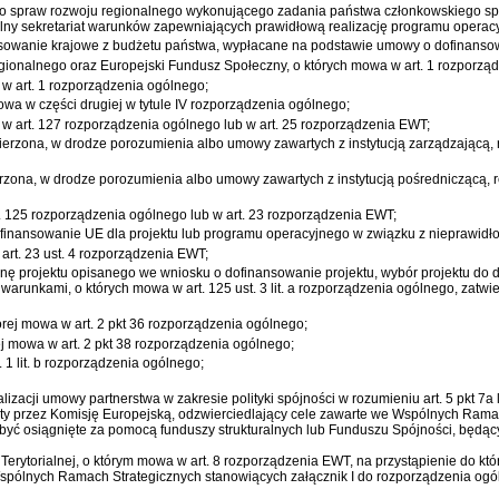
o spraw rozwoju regionalnego wykonującego zadania państwa członkowskiego spełn
pólny sekretariat warunków zapewniających prawidłową realizację programu operac
sowanie krajowe z budżetu państwa, wypłacane na podstawie umowy o dofinansowan
gionalnego oraz Europejski Fundusz Społeczny, o których mowa w art. 1 rozporzą
w art. 1 rozporządzenia ogólnego;
owa w części drugiej w tytule IV rozporządzenia ogólnego;
a w art. 127 rozporządzenia ogólnego lub w art. 25 rozporządzenia EWT;
owierzona, w drodze porozumienia albo umowy zawartych z instytucją zarządzającą
ierzona, w drodze porozumienia albo umowy zawartych z instytucją pośredniczącą,
art. 125 rozporządzenia ogólnego lub w art. 23 rozporządzenia EWT;
ółfinansowanie UE dla projektu lub programu operacyjnego w związku z nieprawid
art. 23 ust. 4 rozporządzenia EWT;
ocenę projektu opisanego we wniosku o dofinansowanie projektu, wybór projektu do
warunkami, o których mowa w art. 125 ust. 3 lit. a rozporządzenia ogólnego, zatwi
rej mowa w art. 2 pkt 36 rozporządzenia ogólnego;
j mowa w art. 2 pkt 38 rozporządzenia ogólnego;
. 1 lit. b rozporządzenia ogólnego;
lizacji umowy partnerstwa w zakresie polityki spójności w rozumieniu
art. 5 pkt 7
ęty przez Komisję Europejską, odzwierciedlający cele zawarte we Wspólnych Rama
być osiągnięte za pomocą funduszy strukturalnych lub Funduszu Spójności, będący
rytorialnej, o którym mowa w art. 8 rozporządzenia EWT, na przystąpienie do któ
spólnych Ramach Strategicznych stanowiących załącznik I do rozporządzenia ogól