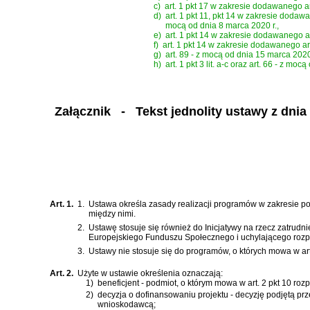
c)
art. 1 pkt 17 w zakresie dodawanego ar
d)
art. 1 pkt 11, pkt 14 w zakresie dodawany
mocą od dnia 8 marca 2020 r.,
e)
art. 1 pkt 14 w zakresie dodawanego ar
f)
art. 1 pkt 14 w zakresie dodawanego ar
g)
art. 89 - z mocą od dnia 15 marca 2020 
h)
art. 1 pkt 3 lit. a-c oraz art. 66 - z mo
Załącznik
- Tekst jednolity ustawy z dnia 
Art. 1.
1.
Ustawa określa zasady realizacji programów w zakresie pol
między nimi.
2.
Ustawę stosuje się również do Inicjatywy na rzecz zatrudn
Europejskiego Funduszu Społecznego i uchylającego roz
3.
Ustawy nie stosuje się do programów, o których mowa w
ar
Art. 2.
Użyte w ustawie określenia oznaczają:
1)
beneficjent - podmiot, o którym mowa w art. 2 pkt 10 r
2)
decyzja o dofinansowaniu projektu - decyzję podjętą pr
wnioskodawcą;