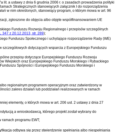
 7a lit. a ustawy z dnia 6 grudnia 2006 r. o zasadach prowadzenia polityki
Ramach Strategicznych stanowiących załącznik I do rozporządzenia
ałań w nim określonych, stanowiący program, o którym mowa w art. 96
izacji, zgłoszone do objęcia albo objęte współfinansowaniem UE
pejskiego Funduszu Rozwoju Regionalnego i przepisów szczególnych
L 347 z 20.12.2013, str. 289
)
;
skiego Funduszu Społecznego i uchylające rozporządzenie Rady (WE)
sów szczegółowych dotyczących wsparcia z Europejskiego Funduszu
wspólne przepisy dotyczące Europejskiego Funduszu Rozwoju
w Wiejskich oraz Europejskiego Funduszu Morskiego i Rybackiego
Funduszu Spójności i Europejskiego Funduszu Morskiego i
ym albo regionalnym programem operacyjnym oraz zatwierdzony w
gólności zakres działań lub poddziałań realizowanych w ramach
mniej elementy, o których mowa w
art. 206 ust. 2 ustawy z dnia 27
nstytucją a wnioskodawcą, którego projekt został wybrany do
- w ramach programu EWT;
yfikacja odbywa się przez stwierdzenie spełniania albo niespełniania