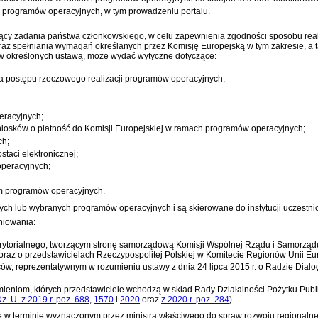
e programów operacyjnych, w tym prowadzeniu portalu.
ący zadania państwa członkowskiego, w celu zapewnienia zgodności sposobu real
raz spełniania wymagań określanych przez Komisję Europejską w tym zakresie, a t
ków określonych ustawą, może wydać wytyczne dotyczące:
a postępu rzeczowego realizacji programów operacyjnych;
eracyjnych;
niosków o płatność do Komisji Europejskiej w ramach programów operacyjnych;
ch;
aci elektronicznej;
operacyjnych;
em programów operacyjnych.
 lub wybranych programów operacyjnych i są skierowane do instytucji uczestnicz
niowania:
rytorialnego, tworzącym stronę samorządową Komisji Wspólnej Rządu i Samorządu
raz o przedstawicielach Rzeczypospolitej Polskiej w Komitecie Regionów Unii Eur
ców, reprezentatywnym w rozumieniu
ustawy z dnia 24 lipca 2015 r. o Radzie Dial
eniom, których przedstawiciele wchodzą w skład Rady Działalności Pożytku Publ
z. U. z 2019 r. poz. 688
,
1570
i
2020
oraz
z 2020 r. poz. 284
)
.
nie w terminie wyznaczonym przez ministra właściwego do spraw rozwoju regional