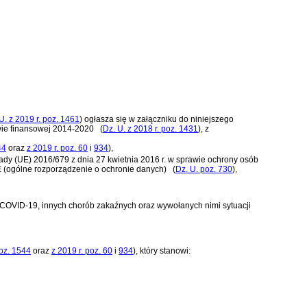
U. z 2019 r. poz. 1461
)
ogłasza się w załączniku do niniejszego
ywie finansowej 2014-2020
(
Dz. U. z 2018 r. poz. 1431
)
, z
44
oraz
z 2019 r. poz. 60
i
934
)
,
ady (UE) 2016/679 z dnia 27 kwietnia 2016 r. w sprawie ochrony osób
 (ogólne rozporządzenie o ochronie danych)
(
Dz. U. poz. 730
)
,
 COVID-19, innych chorób zakaźnych oraz wywołanych nimi sytuacji
oz. 1544
oraz
z 2019 r. poz. 60
i
934
)
, który stanowi: