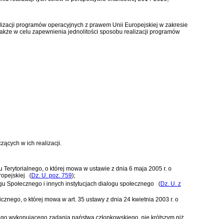
izacji programów operacyjnych z prawem Unii Europejskiej w zakresie
akże w celu zapewnienia jednolitości sposobu realizacji programów
ących w ich realizacji.
 Terytorialnego, o której mowa w
ustawie z dnia 6 maja 2005 r. o
opejskiej
(
Dz. U. poz. 759
)
;
ogu Społecznego i innych instytucjach dialogu społecznego
(
Dz. U. z
icznego, o której mowa w
art. 35 ustawy z dnia 24 kwietnia 2003 r. o
nego wykonującego zadania państwa członkowskiego, nie krótszym niż