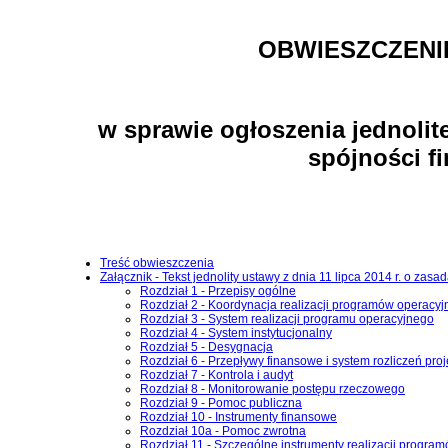
OBWIESZCZENI
w sprawie ogłoszenia jednolit
spójności f
Treść obwieszczenia
Załącznik - Tekst jednolity ustawy z dnia 11 lipca 2014 r. o za
Rozdział 1 - Przepisy ogólne
Rozdział 2 - Koordynacja realizacji programów operacyj
Rozdział 3 - System realizacji programu operacyjnego
Rozdział 4 - System instytucjonalny
Rozdział 5 - Desygnacja
Rozdział 6 - Przepływy finansowe i system rozliczeń proj
Rozdział 7 - Kontrola i audyt
Rozdział 8 - Monitorowanie postępu rzeczowego
Rozdział 9 - Pomoc publiczna
Rozdział 10 - Instrumenty finansowe
Rozdział 10a - Pomoc zwrotna
Rozdział 11 - Szczególne instrumenty realizacji progra