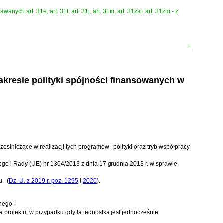
anych art. 31e, art. 31f, art. 31j, art. 31m, art. 31za i art. 31zm - z
”
.
zakresie polityki spójności finansowanych w
stniczące w realizacji tych programów i polityki oraz tryb współpracy
ego i Rady (UE) nr 1304/2013 z dnia 17 grudnia 2013 r. w sprawie
u
(
Dz. U. z 2019 r. poz. 1295
i
2020
)
.
lnego;
 projektu, w przypadku gdy ta jednostka jest jednocześnie