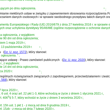
pującym po dniu ogłoszenia.
”
;
 o zmianie niektórych ustaw w związku z zapewnieniem stosowania rozporządzenia P
warzaniem danych osobowych i w sprawie swobodnego przepływu takich danych ora
amentu Europejskiego i Rady (UE) 2016/679 z dnia 27 kwietnia 2016 r. w sprawie
 oraz uchylenia dyrektywy 95/46/WE (ogólne rozporządzenie o ochronie danych) (
a ogłoszenia, z wyjątkiem:
wie 90 dni od dnia ogłoszenia;
niem 1 maja 2019 r.;
m 13 października 2019 r.
”
;
u
(
Dz. U. poz. 1572
)
, który stanowi:
 ogłoszenia.
”
;
dzające ustawę - Prawo zamówień publicznych
(
Dz. U. poz. 2020
)
, który stanowi:
., z wyjątkiem:
wie 14 dni od dnia ogłoszenia;
ca 2020 r.
”
;
szczególnych rozwiązaniach związanych z zapobieganiem, przeciwdziałaniem i zw
. 568
)
, który stanowi:
 lipca 2020 r.,
 6 ust. 4 oraz art. 22 pkt 1-3, które wchodzą w życie z dniem 1 stycznia 2021 r.,
5
t. 406
§ 5-7, który wchodzi w życie z dniem 3 września 2020 r.;
. 15h ust. 1 pkt 1 - z mocą od dnia 9 grudnia 2019 r.,
t. 15zb - z mocą od dnia 7 lutego 2020 r.,