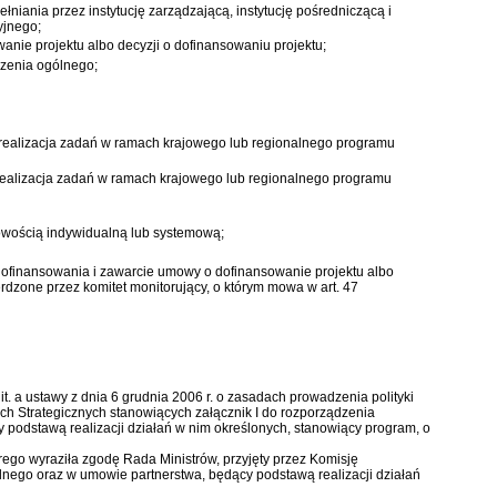
iania przez instytucję zarządzającą, instytucję pośredniczącą i
yjnego;
ie projektu albo decyzji o dofinansowaniu projektu;
dzenia ogólnego;
, realizacja zadań w ramach krajowego lub regionalnego programu
 realizacja zadań w ramach krajowego lub regionalnego programu
łowością indywidualną lub systemową;
 dofinansowania i zawarcie umowy o dofinansowanie projektu albo
erdzone przez komitet monitorujący, o którym mowa w art. 47
a lit. a ustawy z dnia 6 grudnia 2006 r. o zasadach prowadzenia polityki
ch Strategicznych stanowiących załącznik I do rozporządzenia
 podstawą realizacji działań w nim określonych, stanowiący program, o
rego wyraziła zgodę Rada Ministrów, przyjęty przez Komisję
nego oraz w umowie partnerstwa, będący podstawą realizacji działań