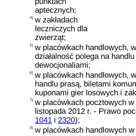
punktach
aptecznych;
4)
w zakładach
leczniczych dla
zwierząt;
5)
w placówkach handlowych, w
działalność polega na handlu
dewocjonaliami;
6)
w placówkach handlowych, w 
handlu prasą, biletami komun
kuponami gier losowych i z
7)
w placówkach pocztowych w
listopada 2012 r. - Prawo po
1041
i
2320
)
;
8)
w placówkach handlowych w ob