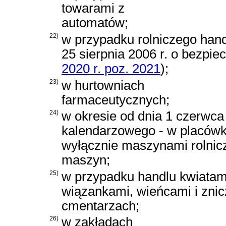
towarami z
automatów;
22)
w przypadku rolniczego han
25 sierpnia 2006 r. o bezpie
2020 r. poz. 2021
)
;
23)
w hurtowniach
farmaceutycznych;
24)
w okresie od dnia 1 czerwca
kalendarzowego - w placów
wyłącznie maszynami rolnic
maszyn;
25)
w przypadku handlu kwiatam
wiązankami, wieńcami i znic
cmentarzach;
26)
w zakładach