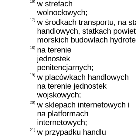
16)
w strefach
wolnocłowych;
17)
w środkach transportu, na st
handlowych, statkach powietr
morskich budowlach hydrote
18)
na terenie
jednostek
penitencjarnych;
19)
w placówkach handlowych
na terenie jednostek
wojskowych;
20)
w sklepach internetowych i
na platformach
internetowych;
21)
w przypadku handlu