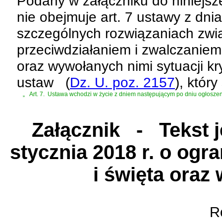
Podany w załączniku do niniejsz
nie obejmuje
art. 7 ustawy z dni
szczególnych rozwiązaniach zwi
przeciwdziałaniem i zwalczanie
oraz wywołanych nimi sytuacji k
ustaw
(
Dz. U. poz. 2157
)
, który
„
Art. 7.
Ustawa wchodzi w życie z dniem następującym po dniu ogłoszen
Załącznik
- Tekst je
stycznia 2018 r. o ogr
i święta oraz 
Ro