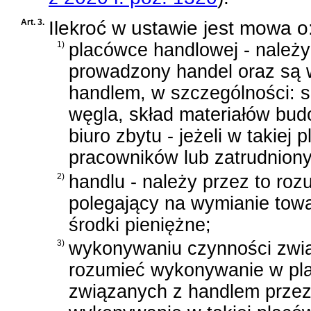
Art. 3.
Ilekroć w ustawie jest mowa o
1)
placówce handlowej - należy 
prowadzony handel oraz są
handlem, w szczególności: sk
węgla, skład materiałów bu
biuro zbytu - jeżeli w takie
pracowników lub zatrudnion
2)
handlu - należy przez to ro
polegający na wymianie tow
środki pieniężne;
3)
wykonywaniu czynności zwią
rozumieć wykonywanie w pl
związanych z handlem przez 