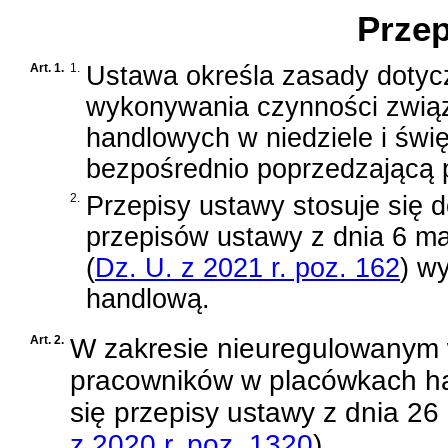
Przep
Art. 1.
1.
Ustawa określa zasady dotyc
wykonywania czynności zwią
handlowych w niedziele i świę
bezpośrednio poprzedzającą p
2.
Przepisy ustawy stosuje się 
przepisów
ustawy z dnia 6 ma
(
Dz. U. z 2021 r. poz. 162
)
wy
handlową.
Art. 2.
W zakresie nieuregulowanym 
pracowników w placówkach han
się przepisy
ustawy z dnia 26
z 2020 r. poz. 1320
)
.