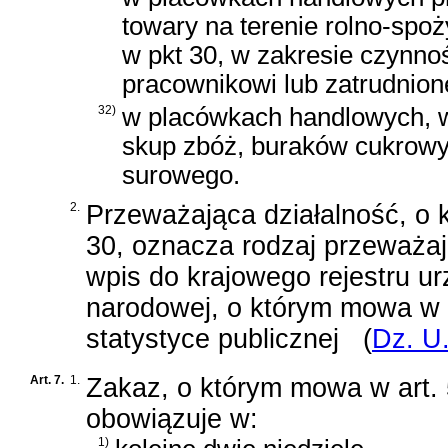
towary na terenie rolno-sp
w pkt 30, w zakresie czynno
pracownikowi lub zatrudnio
32)
w placówkach handlowych, w
skup zbóż, buraków cukrow
surowego.
2.
Przeważająca działalność, o kt
30, oznacza rodzaj przeważaj
wpis do krajowego rejestru 
narodowej, o którym mowa w
statystyce publicznej
(
Dz. U.
Art. 7.
1.
Zakaz, o którym mowa w art. 
obowiązuje w:
1)