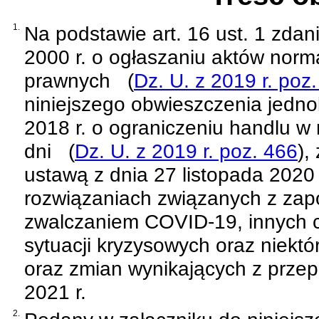
1.
Na podstawie
art. 16 ust. 1 zda
2000 r. o ogłaszaniu aktów norm
prawnych
(
Dz. U. z 2019 r. poz
niniejszego obwieszczenia jednol
2018 r. o ograniczeniu handlu w n
dni
(
Dz. U. z 2019 r. poz. 466
)
,
ustawą z dnia 27 listopada 2020
rozwiązaniach związanych z zap
zwalczaniem COVID-19, innych 
sytuacji kryzysowych oraz niektó
oraz zmian wynikających z prze
2021 r.
2.