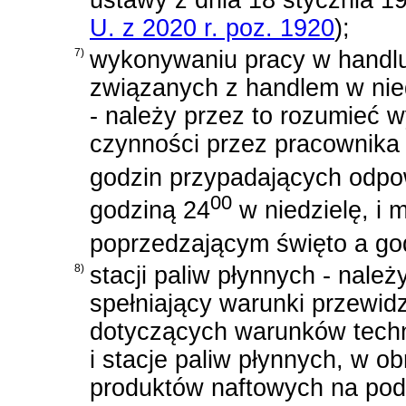
U. z 2020 r. poz. 1920
)
;
7)
wykonywaniu pracy w handl
związanych z handlem w nie
- należy przez to rozumieć w
czynności przez pracownika 
godzin przypadających odpo
00
godziną 24
w niedzielę, i 
poprzedzającym święto a go
8)
stacji paliw płynnych - nale
spełniający warunki przewid
dotyczących warunków techn
i stacje paliw płynnych, w 
produktów naftowych na pods