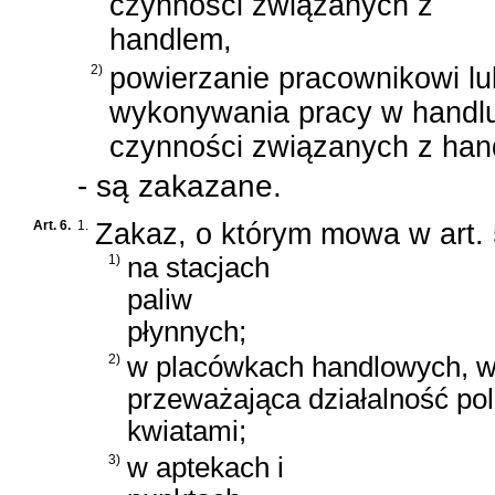
czynności związanych z
handlem,
2)
powierzanie pracownikowi l
wykonywania pracy w handl
czynności związanych z ha
- są zakazane.
Art. 6.
1.
Zakaz, o którym mowa w art. 
1)
na stacjach
paliw
płynnych;
2)
w placówkach handlowych, w
przeważająca działalność po
kwiatami;
3)
w aptekach i