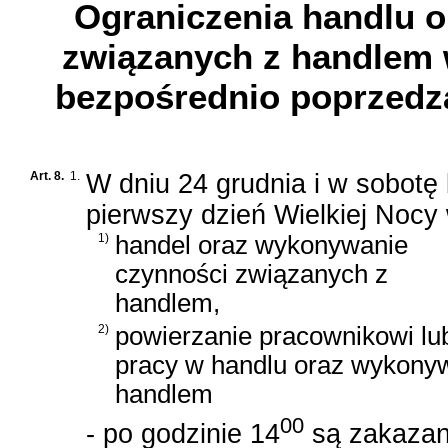
Ograniczenia handlu 
związanych z handlem w
bezpośrednio poprzedza
Art. 8.
1.
W dniu 24 grudnia i w sobotę
pierwszy dzień Wielkiej Noc
1)
handel oraz wykonywanie
czynności związanych z
handlem,
2)
powierzanie pracownikowi l
pracy w handlu oraz wykony
handlem
00
- po godzinie 14
są zakazan