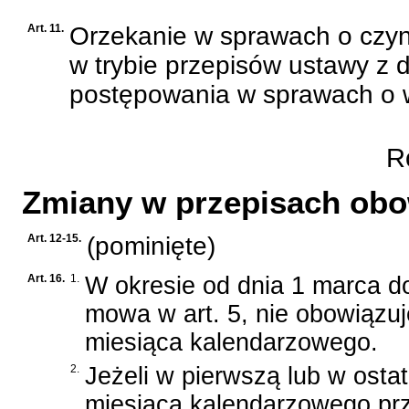
Art. 11.
Orzekanie w sprawach o czyny
w trybie przepisów
ustawy z d
postępowania w sprawach o 
Ro
Zmiany w przepisach obo
Art. 12-15.
(pominięte)
Art. 16.
1.
W okresie od dnia 1 marca do
mowa w art. 5, nie obowiązuj
miesiąca kalendarzowego.
2.
Jeżeli w pierwszą lub w ostat
miesiąca kalendarzowego pr