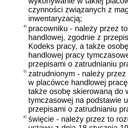
wykonywanie w takiej placó
czynności związanych z ma
inwentaryzacją;
4)
pracowniku - należy przez t
handlowej, zgodnie z przep
Kodeks pracy
, a także oso
handlowej pracy tymczasowe
przepisami o zatrudnianiu 
5)
zatrudnionym - należy przez
w placówce handlowej prac
także osobę skierowaną do 
tymczasowej na podstawie
przepisami o zatrudnianiu 
6)
święcie - należy przez to r
ustawy z dnia 18 stycznia 1