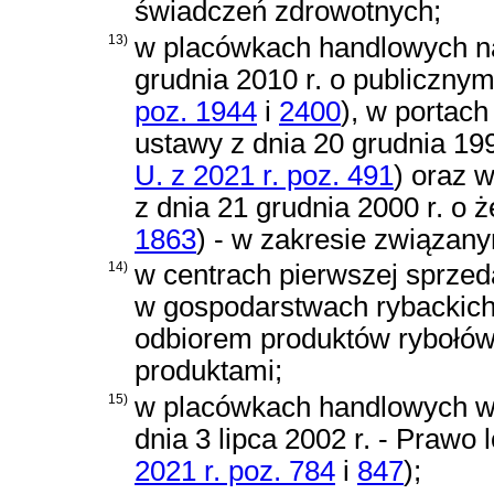
świadczeń zdrowotnych;
13)
w placówkach handlowych n
grudnia 2010 r. o publiczny
poz. 1944
i
2400
)
, w portach
ustawy z dnia 20 grudnia 199
U. z 2021 r. poz. 491
)
oraz w
z dnia 21 grudnia 2000 r. o 
1863
)
- w zakresie związany
14)
w centrach pierwszej sprzed
w gospodarstwach rybackich
odbiorem produktów rybołów
produktami;
15)
w placówkach handlowych w 
dnia 3 lipca 2002 r. - Prawo 
2021 r. poz. 784
i
847
)
;