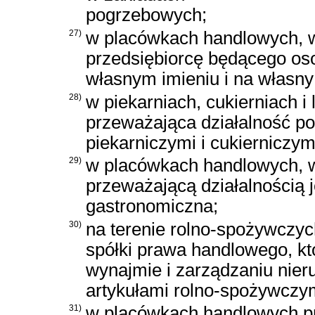
pogrzebowych;
27)
w placówkach handlowych, w
przedsiębiorcę będącego oso
własnym imieniu i na własny
28)
w piekarniach, cukierniach i 
przeważająca działalność p
piekarniczymi i cukierniczym
29)
w placówkach handlowych, w
przeważającą działalnością j
gastronomiczna;
30)
na terenie rolno-spożywczy
spółki prawa handlowego, kt
wynajmie i zarządzaniu nie
artykułami rolno-spożywczy
31)
w placówkach handlowych p