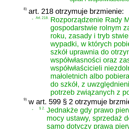
8)
art. 218 otrzymuje brzmienie:
„
Art. 218.
Rozporządzenie Rady Mi
gospodarstwie rolnym z
roku, zasady i tryb stwi
wypadki, w których pob
szkół uprawnia do otrzym
współwłasności oraz zas
współwłaścicieli niezdol
małoletnich albo pobie
do szkół, z uwzględnien
potrzeb związanych z p
9)
w art. 599 § 2 otrzymuje brzmi
„
§ 2.
Jednakże gdy prawo pier
mocy ustawy, sprzedaż d
samo dotyczy prawa pierw