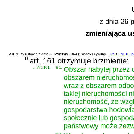
z dnia 26 p
zmieniająca u
Art. 1.
W
ustawie z dnia 23 kwietnia 1964 r. Kodeks cywilny
(
Dz. U. Nr 16, p
1)
art. 161 otrzymuje brzmienie:
„
Art. 161.
§ 1.
Obszar nabytej przez 
obszarem nieruchomośc
wraz z obszarem odpo
takiej nieruchomości n
nieruchomość, ze wzgl
gospodarstwa hodowla
społecznie lub gospo
państwowy może zezwo