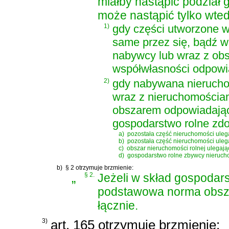
miałby nastąpić podział 
może nastąpić tylko wted
1)
gdy części utworzone w
same przez się, bądź w
nabywcy lub wraz z ob
współwłasności odpowi
2)
gdy nabywana nieruchom
wraz z nieruchomościa
obszarem odpowiadając
gospodarstwo rolne zdol
a)
pozostała część nieruchomości ule
b)
pozostała część nieruchomości ulega
c)
obszar nieruchomości rolnej ulegają
d)
gospodarstwo rolne zbywcy nieruchom
b)
§ 2 otrzymuje brzmienie:
„
§ 2.
Jeżeli w skład gospodar
podstawowa norma obsza
łącznie.
3)
art. 165 otrzymuje brzmienie: