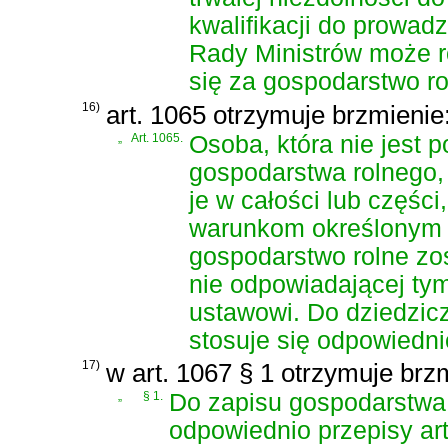
kwalifikacji do prowa
Rady Ministrów może r
się za gospodarstwo ro
16)
art. 1065 otrzymuje brzmienie
„
Art. 1065.
Osoba, która nie jest 
gospodarstwa rolnego,
je w całości lub części
warunkom określonym w 
gospodarstwo rolne zo
nie odpowiadającej ty
ustawowi. Do dziedzic
stosuje się odpowiednio
17)
w art. 1067 § 1 otrzymuje brz
„
§ 1.
Do zapisu gospodarstwa r
odpowiednio przepisy art