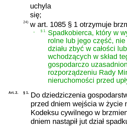
uchyla
się;
24)
w art. 1085 § 1 otrzymuje brz
„
§ 1.
Spadkobierca, który w w
rolne lub jego część, ni
działu zbyć w całości lu
wchodzących w skład t
gospodarczo uzasadnio
rozporządzeniu Rady Min
nieruchomości przed upł
Art. 2.
§ 1.
Do dziedziczenia gospodarst
przed dniem wejścia w życie n
Kodeksu cywilnego
w brzmien
dniem nastąpił jut dział spadk