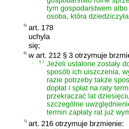
gospodarstwo rolne sprze
tym gospodarstwem albo g
osoba, która dziedziczy
5)
art. 178
uchyla
się;
6)
w art. 212 § 3 otrzymuje brzmi
„
§ 3.
Jeżeli ustalone zostały do
sposób ich uiszczenia, w
razie potrzeby także spo
dopłat i spłat na raty ter
przekraczać lat dziesięc
szczególne uwzględnieni
termin zapłaty rat już w
7)
art. 216 otrzymuje brzmienie: