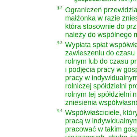
§ 2.
Ograniczeń przewidzian
małżonka w razie znie
która stosownie do pr
należy do wspólnego 
§ 3.
Wypłata spłat współwła
zawieszeniu do czasu 
rolnym lub do czasu pr
i podjęcia pracy w gosp
pracy w indywidualnym
rolniczej spółdzielni 
rolnym tej spółdzielni 
zniesienia współwłasn
§ 4.
Współwłaściciele, któr
pracą w indywidualnym
pracować w takim gosp