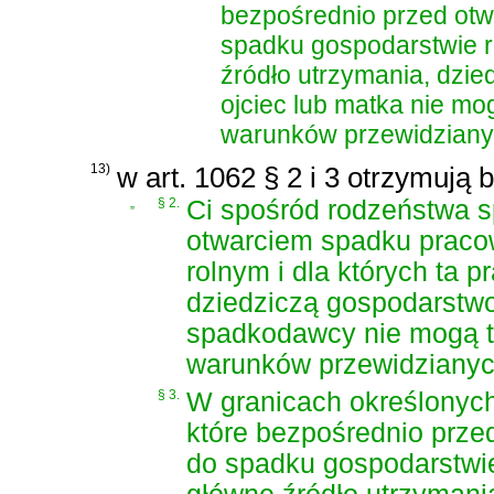
bezpośrednio przed ot
spadku gospodarstwie ro
źródło utrzymania, dzi
ojciec lub matka nie m
warunków przewidzianyc
13)
w art. 1062 § 2 i 3 otrzymują 
„
§ 2.
Ci spośród rodzeństwa s
otwarciem spadku praco
rolnym i dla których ta 
dziedziczą gospodarstwo
spadkodawcy nie mogą t
warunków przewidzianych 
§ 3.
W granicach określonych
które bezpośrednio prz
do spadku gospodarstwie 