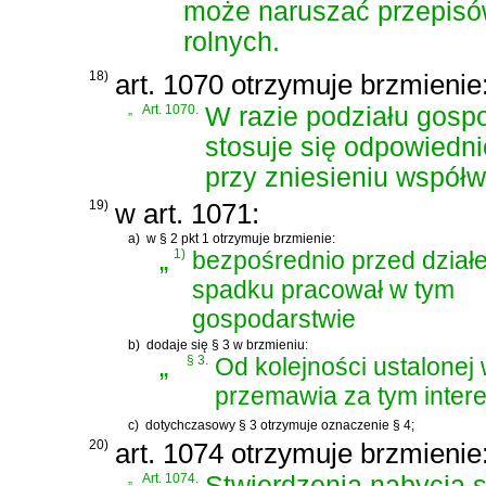
może naruszać przepisów
rolnych.
18)
art. 1070 otrzymuje brzmienie
„
Art. 1070.
W razie podziału gospo
stosuje się odpowiedni
przy zniesieniu współw
19)
w art. 1071:
a)
w § 2 pkt 1 otrzymuje brzmienie:
„
1)
bezpośrednio przed dział
spadku pracował w tym
gospodarstwie
b)
dodaje się § 3 w brzmieniu:
„
§ 3.
Od kolejności ustalonej 
przemawia za tym inter
c)
dotychczasowy § 3 otrzymuje oznaczenie § 4;
20)
art. 1074 otrzymuje brzmienie
„
Art. 1074.
Stwierdzenia nabycia 