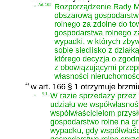
„
Art. 165.
Rozporządzenie Rady Mi
obszarową gospodarstw 
rolnego za zdolne do to
gospodarstwa rolnego za
wypadki, w których zby
sobie siedlisko z dział
którego decyzja o zgod
z obowiązującymi przepi
własności nieruchomośc
4)
w art. 166 § 1 otrzymuje brzmi
„
§ 1.
W razie sprzedaży przez 
udziału we współwłasnośc
współwłaścicielom przysł
gospodarstwo rolne na gr
wypadku, gdy współwłaśc