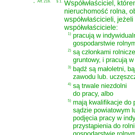
„
Art. 216.
§ 1.
Współwłaściciel, któr
nieruchomość rolna, ob
współwłaścicieli, jeżel
współwłaściciele:
1)
pracują w indywidua
gospodarstwie rolny
2)
są członkami rolnicze
gruntowy, i pracują w
3)
bądź są małoletni, b
zawodu lub. uczęszcz
4)
są trwale niezdolni
do pracy, albo
5)
mają kwalifikacje do
sądzie powiatowym l
podjęcia pracy w in
przystąpienia do roln
gospodarstwie rolnym 