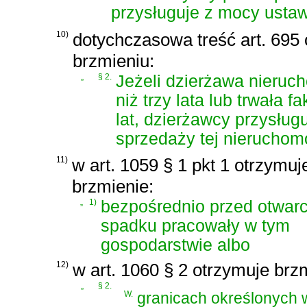
przysługuje z mocy ustaw
10)
dotychczasowa treść art. 695 
brzmieniu:
„
§ 2.
Jeżeli dzierżawa nieruch
niż trzy lata lub trwała 
lat, dzierżawcy przysłu
sprzedaży tej nieruchom
11)
w art. 1059 § 1 pkt 1 otrzymuj
brzmienie:
„
1)
bezpośrednio przed otwar
spadku pracowały w tym
gospodarstwie albo
12)
w art. 1060 § 2 otrzymuje brz
„
§ 2.
W.
granicach określonych w