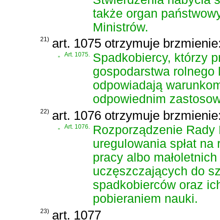
także organ państwow
Ministrów.
21)
art. 1075 otrzymuje brzmienie
„
Art. 1075.
Spadkobiercy, którzy p
gospodarstwa rolnego lu
odpowiadają warunkom 
odpowiednim zastosowan
22)
art. 1076 otrzymuje brzmienie
„
Art. 1076.
Rozporządzenie Rady M
uregulowania spłat na 
pracy albo małoletnic
uczęszczających do sz
spadkobierców oraz ic
pobieraniem nauki.
23)
art. 1077