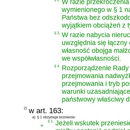
§ 2.
W razie przekroczenia
wymienionego w § 1 n
Państwa bez odszkodo
wyjątkiem obciążeń z t
§ 3.
W razie nabycia nieru
uwzględnia się łączny
własność obojga małżo
we współwłasności.
§ 4.
Rozporządzenie Rady 
przejmowania nadwyżk
przejmowania i tryb p
warunki uzasadniając
państwowy właściwy d
2)
w art. 163:
a)
§ 1 otrzymuje brzmienie:
„
§ 1.
Jeżeli wskutek przeniesi