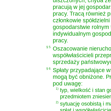
uiszczonych, chyba że p
pracują w jej gospodars
pracy. Tracą również p
członkowie spółdzielni
gospodarstwie rolnym t
indywidualnym gospodar
pracy.
§ 5.
Oszacowanie nieruchom
współwłaścicieli prze
sprzedaży państwowyc
§ 6.
Spłaty przypadające ws
mogą być obniżone. Prz
pod uwagę:
1)
typ, wielkość i stan
przedmiotem zniesien
2)
sytuację osobistą i 
spłat i współwłaścici