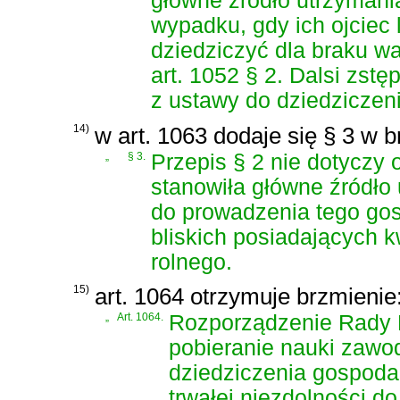
główne źródło utrzymani
wypadku, gdy ich ojciec
dziedziczyć dla braku w
art. 1052 § 2. Dalsi zs
z ustawy do dziedziczen
14)
w art. 1063 dodaje się § 3 w b
„
§ 3.
Przepis § 2 nie dotyczy 
stanowiła główne źródło 
do prowadzenia tego go
bliskich posiadających 
rolnego.
15)
art. 1064 otrzymuje brzmienie
„
Art. 1064.
Rozporządzenie Rady M
pobieranie nauki zawo
dziedziczenia gospodar
trwałej niezdolności do