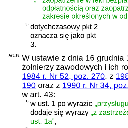
zaopatrzenie w leki bezpła
odpłatnością oraz zaopatrz
zakresie określonych w od
3)
dotychczasowy pkt 2
oznacza się jako pkt
3.
Art. 18.
W
ustawie z dnia 16 grudnia
żołnierzy zawodowych i ich r
1984 r. Nr 52, poz. 270
, z
198
190
oraz z
1990 r. Nr 34, poz
w art. 43:
1)
w ust. 1 po wyrazie
„przysługu
dodaje się wyrazy
„z zastrze
ust. 1a”
,