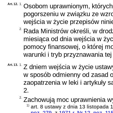
Art. 12.
1.
Osobom uprawnionym, których 
pogorszeniu w związku ze wzr
wejścia w życie przepisów nini
2.
Rada Ministrów określi, w drod
miesiąca od dnia wejścia w ży
pomocy finansowej, o której m
warunki i tryb przyznawania te
Art. 13.
1.
Z dniem wejścia w życie ustaw
w sposób odmienny od zasad o
zaopatrzenia w leki i artykuły sa
2.
2.
Zachowują moc uprawnienia wy
1)
art. 8 ustawy z dnia 13 listopada
poz. 279
, z
1971 r. Nr 12, poz. 11