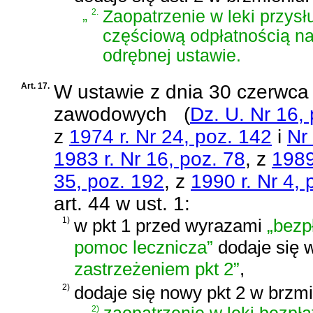
„
2.
Zaopatrzenie w leki przysł
częściową odpłatnością na
odrębnej ustawie.
Art. 17.
W
ustawie z dnia 30 czerwca 
zawodowych
(
Dz. U. Nr 16,
z
1974 r. Nr 24, poz. 142
i
Nr
1983 r. Nr 16, poz. 78
, z
1989
35, poz. 192
, z
1990 r. Nr 4, 
art. 44 w ust. 1:
1)
w pkt 1 przed wyrazami
„bezp
pomoc lecznicza”
dodaje się 
zastrzeżeniem pkt 2”
,
2)
dodaje się nowy pkt 2 w brzmi
„
2)