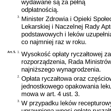
wydawane są za pełną
odpłatnością.
3.
Minister Zdrowia i Opieki Społe
Lekarskiej i Naczelnej Rady Apt
podstawowych i leków uzupełni
co najmniej raz w roku.
Art. 5.
1.
Wysokość opłaty ryczałtowej za
rozporządzenia, Rada Ministrów
najniższego wynagrodzenia.
2.
Opłata ryczałtowa oraz częścio
jednostkowego opakowania leku
mowa w art. 4 ust. 3.
3.
W przypadku leków recepturow
uprawniona wnosi opłatę ryczałto