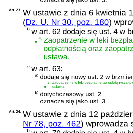
Art. 23.
W
ustawie z dnia 6 kwietnia
(
Dz. U. Nr 30, poz. 180
)
wprow
1)
w art. 62 dodaje się ust. 4 w 
„
4.
Zaopatrzenie w leki bezpła
odpłatnością oraz zaopatrz
ustawa.
2)
w art. 63:
a)
dodaje się nowy ust. 2 w brzmien
„
2.
Zaopatrzenie w leki bezpłatnie, za opłatą ryczałt
ustawa.
b)
dotychczasowy ust. 2
oznacza się jako ust. 3.
Art. 24.
W
ustawie z dnia 12 paździer
Nr 78, poz. 462
)
wprowadza s
1)
w art. 79 dodaje się ust. 4 w 