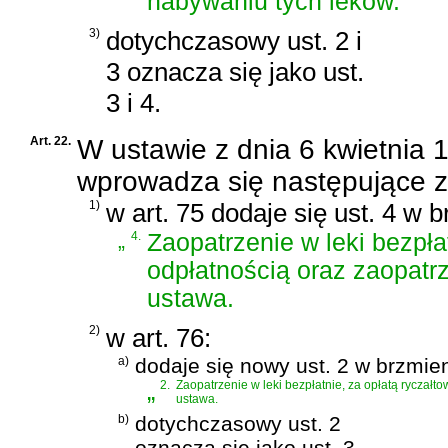
nabywaniu tych leków.
3)
dotychczasowy ust. 2 i
3 oznacza się jako ust.
3 i 4.
Art. 22.
W
ustawie z dnia 6 kwietnia 19
wprowadza się następujące 
1)
w art. 75 dodaje się ust. 4 w 
„
4.
Zaopatrzenie w leki bezpła
odpłatnością oraz zaopatrz
ustawa.
2)
w art. 76:
a)
dodaje się nowy ust. 2 w brzmien
„
2.
Zaopatrzenie w leki bezpłatnie, za opłatą ryczałt
ustawa.
b)
dotychczasowy ust. 2
oznacza się jako ust. 3.