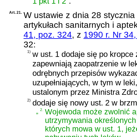
1 pkt 1 i 2”
.
Art. 21.
W
ustawie z dnia 28 stycznia
artykułach sanitarnych i apte
41, poz. 324
, z
1990 r. Nr 34
32:
1)
w ust. 1 dodaje się po kropce
zapewniają zaopatrzenie w le
odrębnych przepisów wykaza
uzupełniających, w tym w leki
ustalonym przez Ministra Zdro
2)
dodaje się nowy ust. 2 w brzm
„
2.
Wojewoda może zwolnić ap
utrzymywania określonych
których mowa w ust. 1, jeż