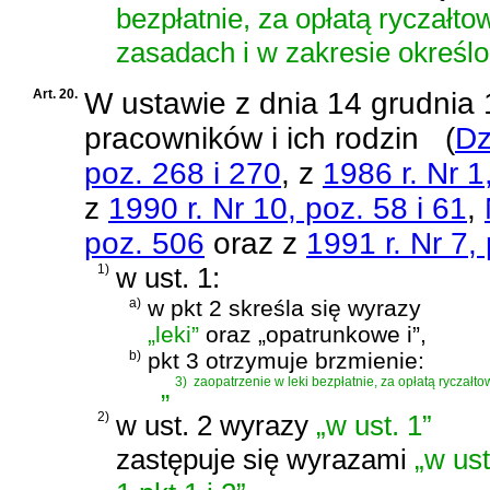
bezpłatnie, za opłatą ryczałt
zasadach i w zakresie określ
Art. 20.
W
ustawie z dnia 14 grudnia
pracowników i ich rodzin
(
Dz
poz. 268 i 270
, z
1986 r. Nr 1
z
1990 r. Nr 10, poz. 58 i 61
,
poz. 506
oraz z
1991 r. Nr 7,
1)
w ust. 1:
a)
w pkt 2 skreśla się wyrazy
„leki”
oraz „opatrunkowe i”,
b)
pkt 3 otrzymuje brzmienie:
„
3)
zaopatrzenie w leki bezpłatnie, za opłatą ryczał
2)
w ust. 2 wyrazy
„w ust. 1”
zastępuje się wyrazami
„w ust