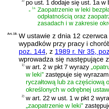
2)
po ust. 1 dodaje się ust. 1a w
„
1a.
Zaopatrzenie w leki bezpł
odpłatnością oraz zaopatr
zasadach i w zakresie okr
Art. 19.
W
ustawie z dnia 12 czerwca 
wypadków przy pracy i chor
poz. 144
, z
1989 r. Nr 35, po
wprowadza się następujące 
1)
w art. 2 w pkt 7 wyrazy
„opatr
w leki”
zastępuje się wyrazam
ryczałtową lub za częściową o
określonych w odrębnej ustaw
2)
w art. 22 w ust. 1 w pkt 2 wyr
„zaopatrzenie w leki”
zastępuj