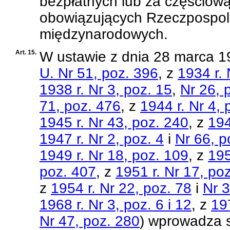
bezpłatnych lub za częściową
obowiązujących Rzeczpospol
międzynarodowych.
Art. 15.
W
ustawie z dnia 28 marca 1
U. Nr 51, poz. 396
, z
1934 r. 
1938 r. Nr 3, poz. 15
,
Nr 26, 
71, poz. 476
, z
1944 r. Nr 4, 
1945 r. Nr 43, poz. 240
, z
194
1947 r. Nr 2, poz. 4
i
Nr 66, p
1949 r. Nr 18, poz. 109
, z
195
poz. 407
, z
1951 r. Nr 17, po
z
1954 r. Nr 22, poz. 78
i
Nr 3
1968 r. Nr 3, poz. 6 i 12
, z
19
Nr 47, poz. 280
)
wprowadza s