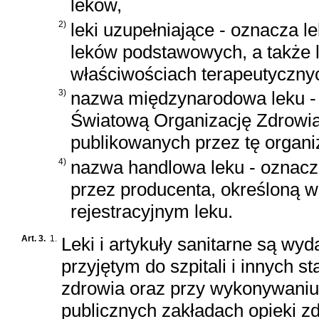
leków,
2)
leki uzupełniające - oznacza l
leków podstawowych, a także l
właściwościach terapeutycznyc
3)
nazwa międzynarodowa leku - 
Światową Organizację Zdrowi
publikowanych przez tę organi
4)
nazwa handlowa leku - oznac
przez producenta, określoną w 
rejestracyjnym leku.
Art. 3.
1.
Leki i artykuły sanitarne są w
przyjętym do szpitali i innych 
zdrowia oraz przy wykonywaniu
publicznych zakładach opieki z