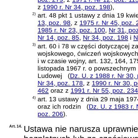
z
1990 r. Nr 34, poz. 198
)
,
2)
art. 48 pkt 1 ustawy z dnia 19 kw
13, poz. 98
, z
1975 r. Nr 45, poz.
1985 r. Nr 23, poz. 100
,
Nr 31, po
Nr 14, poz. 85
,
Nr 34, poz. 198
i
N
3)
art. 60 i 78 w części dotyczącej 
wojskowego, ćwiczeń wojskowych o
i w czasie wojny,
art. 132, 164, 17
listopada 1967 r. o powszechnym 
Ludowej
(
Dz. U. z 1988 r. Nr 30,
Nr 34, poz. 178
, z
1990 r. Nr 30, 
462
oraz z
1991 r. Nr 55, poz. 234
4)
art. 13 ustawy z dnia 29 maja 19
oraz ich rodzin
(
Dz. U. z 1983 r. 
poz. 206
)
.
Art. 14.
Ustawa nie narusza uprawni