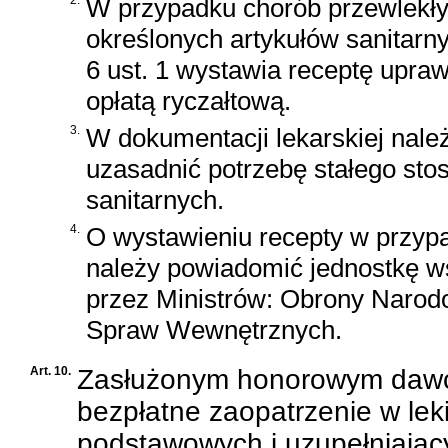
W przypadku chorób przewlekły
określonych artykułów sanitarny
6 ust. 1 wystawia receptę upraw
opłatą ryczałtową.
3.
W dokumentacji lekarskiej nal
uzasadnić potrzebę stałego sto
sanitarnych.
4.
O wystawieniu recepty w przypad
należy powiadomić jednostkę w
przez Ministrów: Obrony Narodo
Spraw Wewnętrznych.
Art. 10.
Zasłużonym honorowym dawco
bezpłatne zaopatrzenie w lek
podstawowych i uzupełniając