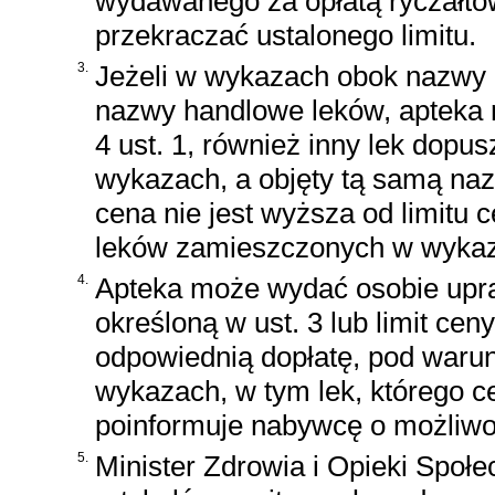
wydawanego za opłatą ryczałto
przekraczać ustalonego limitu.
3.
Jeżeli w wykazach obok nazwy 
nazwy handlowe leków, apteka 
4 ust. 1, również inny lek dopu
wykazach, a objęty tą samą na
cena nie jest wyższa od limitu ce
leków zamieszczonych w wyka
4.
Apteka może wydać osobie upra
określoną w ust. 3 lub limit cen
odpowiednią dopłatę, pod waru
wykazach, w tym lek, którego c
poinformuje nabywcę o możliwo
5.
Minister Zdrowia i Opieki Społe