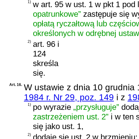
1)
w art. 95 w ust. 1 w pkt 1 pod 
opatrunkowe”
zastępuje się 
opłatą ryczałtową lub częścio
określonych w odrębnej ustaw
2)
art. 96 i
124
skreśla
się.
Art. 16.
W
ustawie z dnia 10 grudnia 
1984 r. Nr 29, poz. 149
i z
19
1)
po wyrazie
„przysługuje”
dodaj
zastrzeżeniem ust. 2”
i w ten 
się jako ust. 1,
2)
dodaje się ust. 2 w brzmieniu: