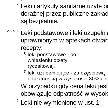
2.
Leki i artykuły sanitarne użyte
doraźnej przez publiczne zakła
są bezpłatnie.
Art. 4.
1.
Leki podstawowe i leki uzupeł
uprawnionym w aptekach otwart
recepty:
1)
leki podstawowe - po
wniesieniu opłaty
ryczałtowej,
2)
leki uzupełniające - za częściową
odpłatnością w wysokości 30% cen
W przypadku gdy cena leku jest 
obowiązuje odpłatność w wysok
2.
Leki nie wymienione w ust. 1