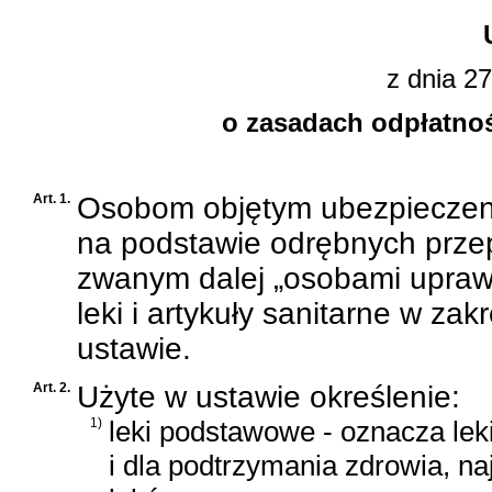
z dnia 27
o zasadach odpłatnośc
Art. 1.
Osobom objętym ubezpieczen
na podstawie odrębnych przep
zwanym dalej „osobami uprawn
leki i artykuły sanitarne w za
ustawie.
Art. 2.
Użyte w ustawie określenie:
1)
leki podstawowe - oznacza leki
i dla podtrzymania zdrowia, na