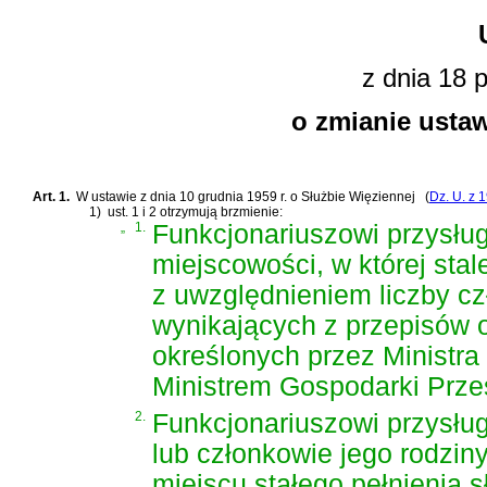
z dnia 18 p
o zmianie ustaw
Art. 1.
W
ustawie z dnia 10 grudnia 1959 r. o Służbie Więziennej
(
Dz. U. z 1
1)
ust. 1 i 2 otrzymują brzmienie:
„
1.
Funkcjonariuszowi przysłu
miejscowości, w której stal
z uwzględnieniem liczby cz
wynikających z przepisów 
określonych przez Ministra
Ministrem Gospodarki Prze
2.
Funkcjonariuszowi przysług
lub członkowie jego rodzin
miejscu stałego pełnienia s