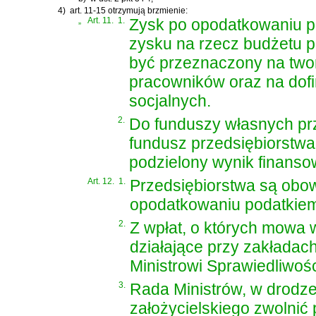
4)
art. 11-15 otrzymują brzmienie:
„
Art. 11.
1.
Zysk po opodatkowaniu p
zysku na rzecz budżetu p
być przeznaczony na two
pracowników oraz na dof
socjalnych.
2.
Do funduszy własnych prze
fundusz przedsiębiorstwa,
podzielony wynik finanso
Art. 12.
1.
Przedsiębiorstwa są obo
opodatkowaniu podatkie
2.
Z wpłat, o których mowa w
działające przy zakładac
Ministrowi Sprawiedliwośc
3.
Rada Ministrów, w drodz
założycielskiego zwolnić