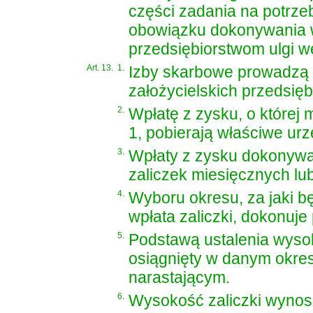
części zadania na potrze
obowiązku dokonywania w
przedsiębiorstwom ulgi w
Art. 13.
1.
Izby skarbowe prowadzą 
założycielskich przedsięb
2.
Wpłatę z zysku, o której 
1, pobierają właściwe ur
3.
Wpłaty z zysku dokonywa
zaliczek miesięcznych lu
4.
Wyboru okresu, za jaki 
wpłata zaliczki, dokonuje
5.
Podstawą ustalenia wysoko
osiągnięty w danym okres
narastającym.
6.
Wysokość zaliczki wynos