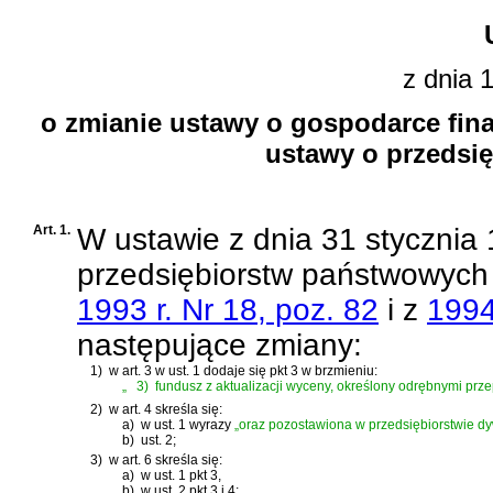
z dnia 
o zmianie ustawy o gospodarce fin
ustawy o przedsi
Art. 1.
W
ustawie z dnia 31 stycznia
przedsiębiorstw państwowych
1993 r. Nr 18, poz. 82
i z
1994
następujące zmiany:
1)
w art. 3 w ust. 1 dodaje się pkt 3 w brzmieniu:
„
3)
fundusz z aktualizacji wyceny, określony odrębnymi prze
2)
w art. 4 skreśla się:
a)
w ust. 1 wyrazy
„oraz pozostawiona w przedsiębiorstwie d
b)
ust. 2;
3)
w art. 6 skreśla się:
a)
w ust. 1 pkt 3,
b)
w ust. 2 pkt 3 i 4;