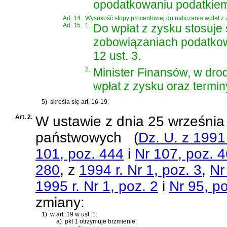
opodatkowaniu podatkie
Art. 14.
Wysokość stopy procentowej do naliczania wpłat 
Art. 15.
1.
Do wpłat z zysku stosuje 
zobowiązaniach podatkow
12 ust. 3.
2.
Minister Finansów, w drod
wpłat z zysku oraz terminy
5)
skreśla się art. 16-19.
Art. 2.
W
ustawie z dnia 25 września
państwowych
(
Dz. U. z 1991 
101, poz. 444
i
Nr 107, poz. 
280
, z
1994 r. Nr 1, poz. 3
,
Nr
1995 r. Nr 1, poz. 2
i
Nr 95, p
zmiany:
1)
w art. 19 w ust. 1:
a)
pkt 1 otrzymuje brzmienie: