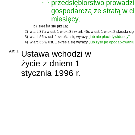
„
1)
przedsiębiorstwo prowadzi
gospodarczą ze stratą w c
miesięcy,
b)
skreśla się pkt 1a;
2)
w art. 37a w ust. 1 w pkt 3 i w art. 45c w ust. 1 w pkt 2 skreśla si
3)
w art. 56 w ust. 1 skreśla się wyrazy
„lub nie płaci dywidendy”
;
4)
w art. 65 w ust. 1 skreśla się wyrazy
„lub zysk po opodatkowaniu 
Art. 3.
Ustawa wchodzi w
życie z dniem 1
stycznia 1996 r.