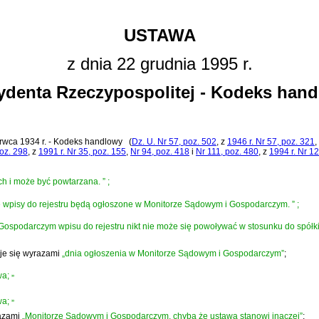
USTAWA
z dnia 22 grudnia 1995 r.
ydenta Rzeczypospolitej - Kodeks hand
rwca 1934 r. - Kodeks handlowy
(
Dz. U. Nr 57, poz. 502
, z
1946 r. Nr 57, poz. 321
,
poz. 298
, z
1991 r. Nr 35, poz. 155
,
Nr 94, poz. 418
i
Nr 111, poz. 480
, z
1994 r. Nr 1
ch i może być powtarzana.
”
;
kie wpisy do rejestru będą ogłoszone w Monitorze Sądowym i Gospodarczym.
”
;
ospodarczym wpisu do rejestru nikt nie może się powoływać w stosunku do spółki,
je się wyrazami
„dnia ogłoszenia w Monitorze Sądowym i Gospodarczym”
;
wa;
”
wa;
”
razami
„Monitorze Sądowym i Gospodarczym, chyba że ustawa stanowi inaczej”
;