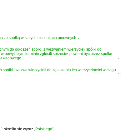
ch ze spółką w stałych stosunkach umownych.
”
;
ym do ogłoszeń spółki, z wezwaniem wierzycieli spółki do
zy w powyższym terminie zgłosili sprzeciw, powinni być przez spółkę
 zakładowego.
”
;
półki i wezwą wierzycieli do zgłoszenia ich wierzytelności w ciągu
”
;
 1 skreśla się wyraz
„Polskiego”
;