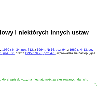
lowy i niektórych innych ustaw
 z
1950 r. Nr 34, poz. 312
, z
1964 r. Nr 16, poz. 94
, z
1969 r. Nr 13, poz.
21, poz. 591
oraz z
1995 r. Nr 96, poz. 478
)
wprowadza się następujące
 której wpis dotyczy, na nieznajomość zarejestrowanych danych,
”
;