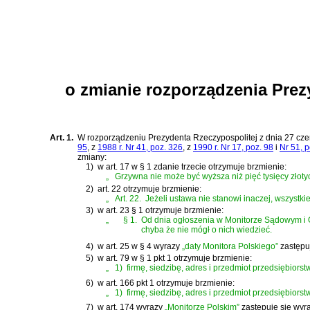
o zmianie rozporządzenia Prez
Art. 1.
W
rozporządzeniu Prezydenta Rzeczypospolitej z dnia 27 cze
95
, z
1988 r. Nr 41, poz. 326
, z
1990 r. Nr 17, poz. 98
i
Nr 51, 
zmiany:
1)
w art. 17 w § 1 zdanie trzecie otrzymuje brzmienie:
„
Grzywna nie może być wyższa niż pięć tysięcy złoty
2)
art. 22 otrzymuje brzmienie:
„
Art. 22.
Jeżeli ustawa nie stanowi inaczej, wszyst
3)
w art. 23 § 1 otrzymuje brzmienie:
„
§ 1.
Od dnia ogłoszenia w Monitorze Sądowym i G
chyba że nie mógł o nich wiedzieć.
4)
w art. 25 w § 4 wyrazy
„daty Monitora Polskiego”
zastępu
5)
w art. 79 w § 1 pkt 1 otrzymuje brzmienie:
„
1)
firmę, siedzibę, adres i przedmiot przedsiębiorst
6)
w art. 166 pkt 1 otrzymuje brzmienie:
„
1)
firmę, siedzibę, adres i przedmiot przedsiębiorst
7)
w art. 174 wyrazy
„Monitorze Polskim”
zastępuje się wy