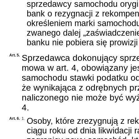
sprzedawcy samochodu orygi
bank o rezygnacji z rekompens
określeniem marki samochodu,
zwanego dalej „zaświadczeni
banku nie pobiera się prowizj
Art. 5.
Sprzedawca dokonujący sprzed
mowa w art. 4, obowiązany je
samochodu stawki podatku od
że wynikająca z odrębnych p
naliczonego nie może być wyżs
4.
Art. 6.
1.
Osoby, które zrezygnują z re
ciągu roku od dnia likwidacji