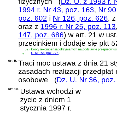
fizycznych
(
Dz. U. z 1993 r. 
1994 r. Nr 43, poz. 163
,
Nr 90
poz. 602
i
Nr 126, poz. 626
, 
oraz z
1996 r. Nr 25, poz. 113
147, poz. 686
)
w art. 21 w ust
przecinkiem i dodaje się pkt 5
„
52)
kwoty rekompensat otrzymanych na podstawie przepisów
us
U. Nr 156, poz. 776
)
.
Art. 9.
Traci moc
ustawa z dnia 21 st
zasadach realizacji przedpła
osobowe
(
Dz. U. Nr 36, poz.
Art. 10.
Ustawa wchodzi w
życie z dniem 1
stycznia 1997 r.