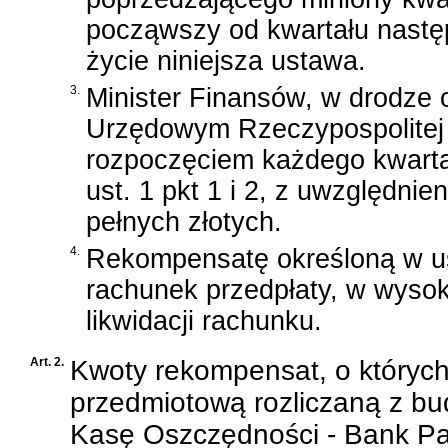
począwszy od kwartału nastę
życie niniejsza ustawa.
3.
Minister Finansów, w drodze
Urzędowym Rzeczypospolitej Po
rozpoczęciem każdego kwarta
ust. 1 pkt 1 i 2, z uwzględnie
pełnych złotych.
4.
Rekompensatę określoną w u
rachunek przedpłaty, w wysok
likwidacji rachunku.
Art. 2.
Kwoty rekompensat, o których
przedmiotową rozliczaną z b
Kasę Oszczędności - Bank P