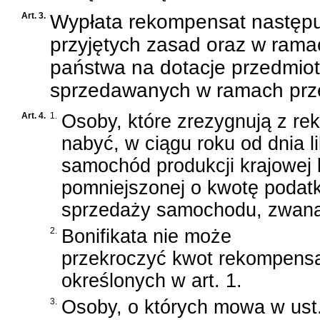
Art. 3.
Wypłata rekompensat następuj
przyjętych zasad oraz w ram
państwa na dotacje przedmi
sprzedawanych w ramach prze
Art. 4.
1.
Osoby, które zrezygnują z re
nabyć, w ciągu roku od dnia l
samochód produkcji krajowej
pomniejszonej o kwotę podatk
sprzedaży samochodu, zwaną d
2.
Bonifikata nie może
przekroczyć kwot rekompens
określonych w art. 1.
3.
Osoby, o których mowa w ust