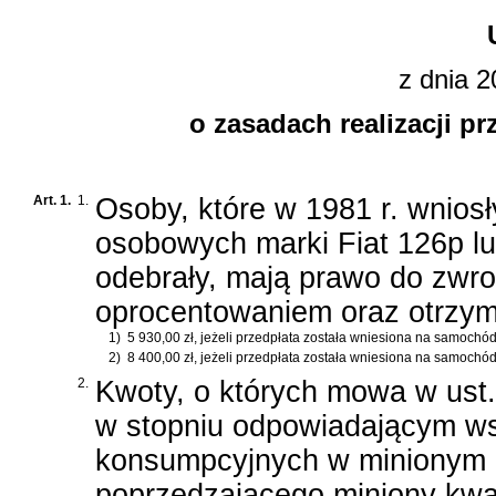
z dnia 2
o zasadach realizacji 
Art. 1.
1.
Osoby, które w 1981 r. wnio
osobowych marki Fiat 126p l
odebrały, mają prawo do zwr
oprocentowaniem oraz otrzy
1)
5 930,00 zł, jeżeli przedpłata została wniesiona na samochód
2)
8 400,00 zł, jeżeli przedpłata została wniesiona na samochó
2.
Kwoty, o których mowa w ust. 1
w stopniu odpowiadającym ws
konsumpcyjnych w minionym k
poprzedzającego miniony kwa