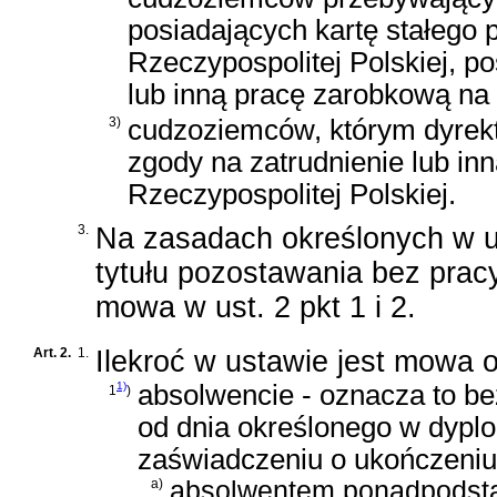
posiadających kartę stałego 
Rzeczypospolitej Polskiej, p
lub inną pracę zarobkową na 
3)
cudzoziemców, którym dyrekt
zgody na zatrudnienie lub in
Rzeczypospolitej Polskiej.
3.
Na zasadach określonych w us
tytułu pozostawania bez prac
mowa w ust. 2 pkt 1 i 2.
Art. 2.
1.
Ilekroć w ustawie jest mowa o
1)
absolwencie - oznacza to b
1
)
od dnia określonego w dyplo
zaświadczeniu o ukończeniu k
a)
absolwentem ponadpodstaw