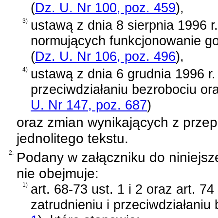
(
Dz. U. Nr 100, poz. 459
)
,
3)
ustawą z dnia 8 sierpnia 1996 r
normujących funkcjonowanie gosp
(
Dz. U. Nr 106, poz. 496
)
,
4)
ustawą z dnia 6 grudnia 1996 r.
przeciwdziałaniu bezrobociu or
U. Nr 147, poz. 687
)
oraz zmian wynikających z prze
jednolitego tekstu.
2.
Podany w załączniku do niniejsz
nie obejmuje:
1)
art. 68-73 ust. 1 i 2 oraz art. 7
zatrudnieniu i przeciwdziałaniu