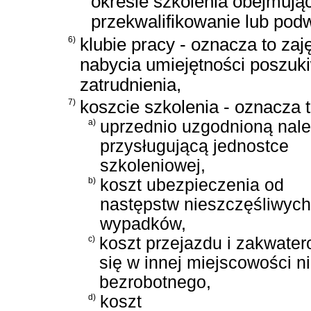
okresie szkolenia obejmują
przekwalifikowanie lub pod
6)
klubie pracy - oznacza to zaj
nabycia umiejętności poszuki
zatrudnienia,
7)
koszcie szkolenia - oznacza t
a)
uprzednio uzgodnioną nal
przysługującą jednostce
szkoleniowej,
b)
koszt ubezpieczenia od
następstw nieszczęśliwych
wypadków,
c)
koszt przejazdu i zakwater
się w innej miejscowości n
bezrobotnego,
d)
koszt