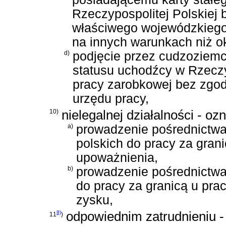
Rzeczypospolitej Polskiej 
właściwego wojewódzkiego 
na innych warunkach niż o
d)
podjęcie przez cudzoziemc
statusu uchodźcy w Rzeczyp
pracy zarobkowej bez zgo
urzędu pracy,
10)
nielegalnej działalności - oz
a)
prowadzenie pośrednictwa 
polskich do pracy za gra
upoważnienia,
b)
prowadzenie pośrednictwa 
do pracy za granicą u pra
zysku,
8)
odpowiednim zatrudnieniu - 
11
)