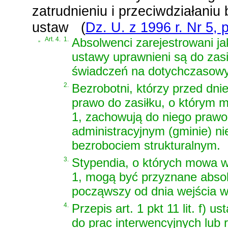
zatrudnieniu i przeciwdziałaniu
ustaw
(
Dz. U. z 1996 r. Nr 5, 
„
Art. 4.
1.
Absolwenci zarejestrowani ja
ustawy uprawnieni są do zasi
świadczeń na dotychczasow
2.
Bezrobotni, którzy przed dnie
prawo do zasiłku, o którym m
1, zachowują do niego prawo
administracyjnym (gminie) n
bezrobociem strukturalnym.
3.
Stypendia, o których mowa w 
1, mogą być przyznane absolw
począwszy od dnia wejścia w 
4.
Przepis art. 1 pkt 11 lit. f)
do prac interwencyjnych lub 