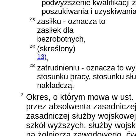
podwyższenie kwalifikacji
poszukiwania i uzyskiwania
23)
zasiłku - oznacza to
zasiłek dla
bezrobotnych,
24)
(skreślony)
13)
,
25)
zatrudnieniu - oznacza to w
stosunku pracy, stosunku s
nakładczą.
2.
Okres, o którym mowa w ust. 
przez absolwenta zasadniczej
zasadniczej służby wojskowe
szkół wyższych, służby wojsk
na żołnierza zawodowego, ćw