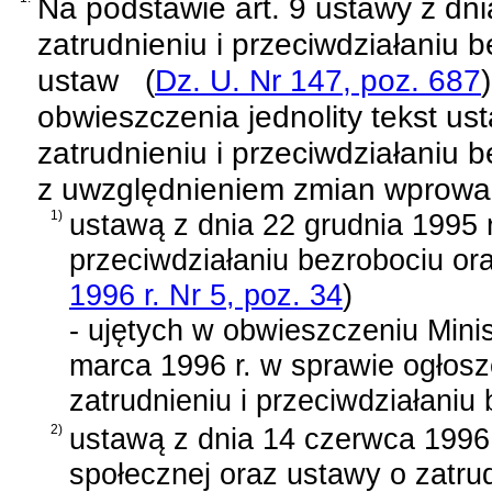
Na podstawie
art. 9 ustawy z dn
zatrudnieniu i przeciwdziałaniu 
ustaw
(
Dz. U. Nr 147, poz. 687
)
obwieszczenia jednolity tekst
ust
zatrudnieniu i przeciwdziałaniu 
z uwzględnieniem zmian wprowa
1)
ustawą z dnia 22 grudnia 1995 r
przeciwdziałaniu bezrobociu or
1996 r. Nr 5, poz. 34
)
- ujętych w
obwieszczeniu Minist
marca 1996 r. w sprawie ogłosz
zatrudnieniu i przeciwdziałaniu
2)
ustawą z dnia 14 czerwca 1996
społecznej oraz ustawy o zatrud