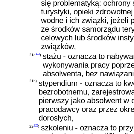
się problematyką: ochrony ś
turystyki, opieki zdrowotne
wodne i ich związki, jeżeli
ze środków samorządu tery
celowych lub środków instyt
związków,
11)
stażu - oznacza to nabywa
21a
)
wykonywania pracy poprze
absolwenta, bez nawiązani
21b)
stypendium - oznacza to k
bezrobotnemu, zarejestrow
pierwszy jako absolwent w o
pracodawcy oraz przez okr
dorosłych,
12)
szkoleniu - oznacza to prz
22
)