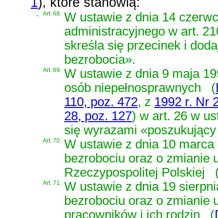
1
)
, które stanowią:
„
Art. 68.
W
ustawie z dnia 14 czerw
administracyjnego
w art. 2
skreśla się przecinek i doda
bezrobocia».
Art. 69.
W
ustawie z dnia 9 maja 199
osób niepełnosprawnych
(
110, poz. 472
, z
1992 r. Nr 
28, poz. 127
)
w art. 26 w us
się wyrazami «poszukujący
Art. 70.
W
ustawie z dnia 10 marca 
bezrobociu oraz o zmianie
Rzeczypospolitej Polskiej
Art. 71.
W
ustawie z dnia 19 sierpni
bezrobociu oraz o zmianie 
pracowników i ich rodzin
(