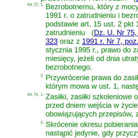
Art. 72.
1.
Bezrobotnemu, który z moc
1991 r. o zatrudnieniu i bezr
podstawie
art. 15 ust. 2 pkt
zatrudnieniu
(
Dz. U. Nr 75,
323
oraz z
1991 r. Nr 7, poz
stycznia 1995 r., prawo do z
miesięcy, jeżeli od dnia utra
bezrobotnego.
2.
Przywrócenie prawa do zasił
którym mowa w ust. 1, nast
Art. 73.
1.
Zasiłki, zasiłki szkoleniow
przed dniem wejścia w życi
obowiązujących przepisów, z
2.
Skrócenie okresu pobierania
nastąpić jedynie, gdy przycz