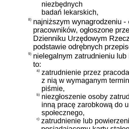
niezbędnych
badań lekarskich,
8)
najniższym wynagrodzeniu - 
pracowników, ogłoszone przez
Dzienniku Urzędowym Rzeczyp
podstawie odrębnych przepis
9)
nielegalnym zatrudnieniu lub
to:
a)
zatrudnienie przez pracod
z nią w wymaganym termin
piśmie,
b)
niezgłoszenie osoby zatru
inną pracę zarobkową do 
społecznego,
c)
zatrudnienie lub powierzen
posiadającemu karty stałe