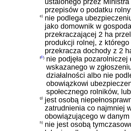
ustalonego przez Ministra 
przepisów o podatku roln
e)
nie podlega ubezpieczeniu
jako domownik w gospodar
przekraczającej 2 ha prze
produkcji rolnej, z które
przekracza dochody z 2 ha
4)
nie podjęła pozarolniczej
f
)
wskazanego w zgłoszeniu 
działalności albo nie pod
obowiązkowi ubezpieczen
społecznego rolników, lu
g)
jest osobą niepełnosprawn
zatrudnienia co najmniej 
obowiązującego w danym z
h)
nie jest osobą tymczasow