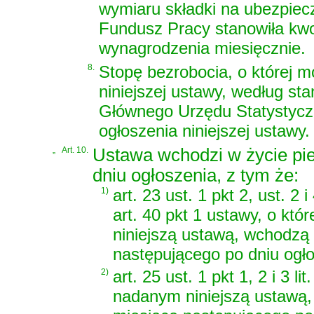
wymiaru składki na ubezpiecz
Fundusz Pracy stanowiła kwo
wynagrodzenia miesięcznie.
8.
Stopę bezrobocia, o której m
niniejszej ustawy, według st
Głównego Urzędu Statystyczn
ogłoszenia niniejszej ustawy.
„
Art. 10.
Ustawa wchodzi w życie pi
dniu ogłoszenia, z tym że:
1)
art. 23 ust. 1 pkt 2, ust. 2 i
art. 40 pkt 1 ustawy, o kt
niniejszą ustawą, wchodzą
następującego po dniu ogło
2)
art. 25 ust. 1 pkt 1, 2 i 3 l
nadanym niniejszą ustawą,