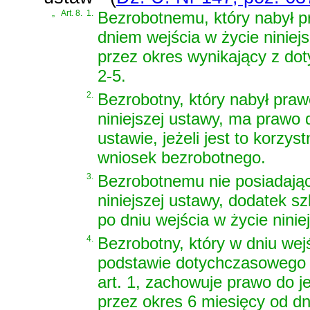
„
Art. 8.
1.
Bezrobotnemu, który nabył pr
dniem wejścia w życie niniejs
przez okres wynikający z do
2-5.
2.
Bezrobotny, który nabył praw
niniejszej ustawy, ma prawo 
ustawie, jeżeli jest to korzy
wniosek bezrobotnego.
3.
Bezrobotnemu nie posiadając
niniejszej ustawy, dodatek sz
po dniu wejścia w życie ninie
4.
Bezrobotny, który w dniu wejś
podstawie dotychczasowego p
art. 1, zachowuje prawo do 
przez okres 6 miesięcy od dn