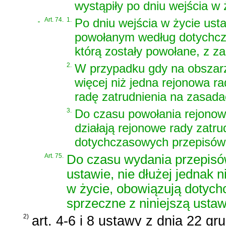
wystąpiły po dniu wejścia w
„
Art. 74.
1.
Po dniu wejścia w życie usta
powołanym według dotychcz
którą zostały powołane, z za
2.
W przypadku gdy na obszarze
więcej niż jedna rejonowa r
radę zatrudnienia na zasada
3.
Do czasu powołania rejonowy
działają rejonowe rady zatr
dotychczasowych przepisów
Art. 75.
Do czasu wydania przepis
ustawie, nie dłużej jednak n
w życie, obowiązują dotych
sprzeczne z niniejszą ustaw
2)
art. 4-6 i 8 ustawy z dnia 22 gr