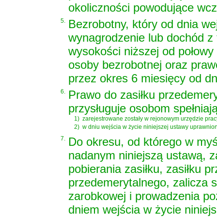
okoliczności powodujące wcze
5.
Bezrobotny, który od dnia we
wynagrodzenie lub dochód z t
wysokości niższej od połowy
osoby bezrobotnej oraz pra
przez okres 6 miesięcy od dni
6.
Prawo do zasiłku przedemery
przysługuje osobom spełniają
1)
zarejestrowane zostały w rejonowym urzędzie pracy
2)
w dniu wejścia w życie niniejszej ustawy uprawnio
7.
Do okresu, od którego w myś
nadanym niniejszą ustawą, z
pobierania zasiłku, zasiłku 
przedemerytalnego, zalicza s
zarobkowej i prowadzenia poz
dniem wejścia w życie niniej