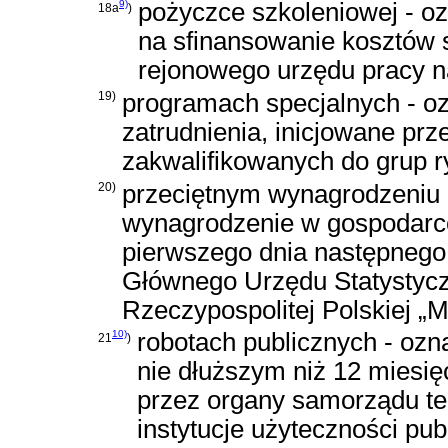
9)
pożyczce szkoleniowej - o
18a
)
na sfinansowanie kosztów
rejonowego urzędu pracy na
19)
programach specjalnych - oz
zatrudnienia, inicjowane prz
zakwalifikowanych do grup r
20)
przeciętnym wynagrodzeniu 
wynagrodzenie w gospodarc
pierwszego dnia następnego
Głównego Urzędu Statystyc
Rzeczypospolitej Polskiej „Mo
10)
robotach publicznych - ozn
21
)
nie dłuższym niż 12 miesi
przez organy samorządu ter
instytucje użyteczności pub