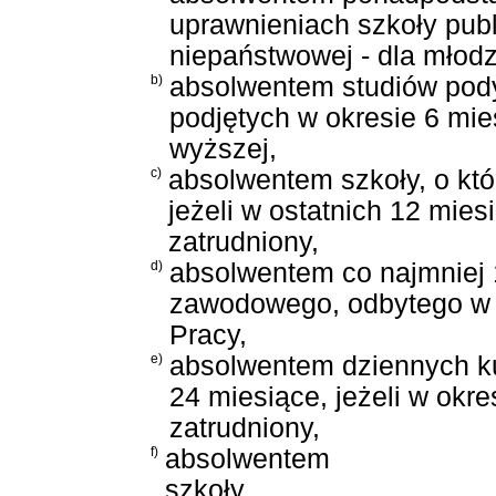
uprawnieniach szkoły publ
niepaństwowej - dla młodz
b)
absolwentem studiów pod
podjętych w okresie 6 mie
wyższej,
c)
absolwentem szkoły, o któr
jeżeli w ostatnich 12 mies
zatrudniony,
d)
absolwentem co najmniej
zawodowego, odbytego w
Pracy,
e)
absolwentem dziennych k
24 miesiące, jeżeli w okre
zatrudniony,
f)
absolwentem
szkoły