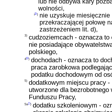
lub nie odbywa kary pozb
wolności,
5)
nie uzyskuje miesięczni
i
)
przekraczającej połowę n
zastrzeżeniem lit. d),
3)
cudzoziemcach - oznacza to
nie posiadające obywatelstw
polskiego,
6)
dochodach - oznacza to docho
4
)
praca zarobkowa podlegając
podatku dochodowym od osó
5)
dodatkowym miejscu pracy - 
utworzone dla bezrobotnego 
Funduszu Pracy,
7)
dodatku szkoleniowym - oz
5a
)