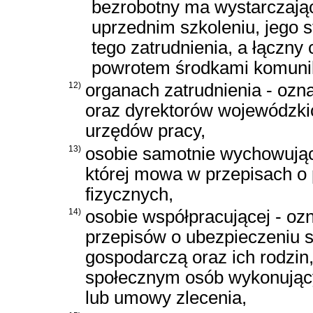
bezrobotny ma wystarczając
uprzednim szkoleniu, jego
tego zatrudnienia, a łączny 
powrotem środkami komunika
12)
organach zatrudnienia - oz
oraz dyrektorów wojewódzki
urzędów pracy,
13)
osobie samotnie wychowujące
której mowa w przepisach 
fizycznych,
14)
osobie współpracującej - oz
przepisów o ubezpieczeniu 
gospodarczą oraz ich rodzin
społecznym osób wykonując
lub umowy zlecenia,