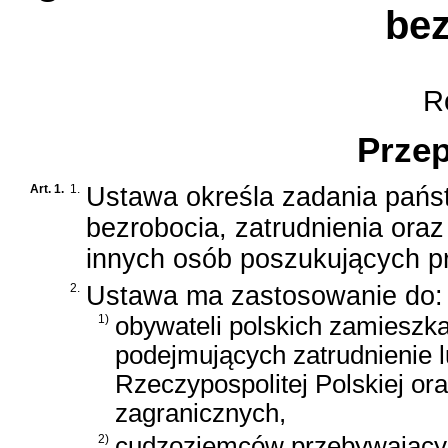
bez
Ro
Przep
Art. 1.
1.
Ustawa określa zadania pańs
bezrobocia, zatrudnienia ora
innych osób poszukujących p
2.
Ustawa ma zastosowanie do:
1)
obywateli polskich zamieszka
podejmujących zatrudnienie l
Rzeczypospolitej Polskiej or
zagranicznych,
2)
cudzoziemców przebywających