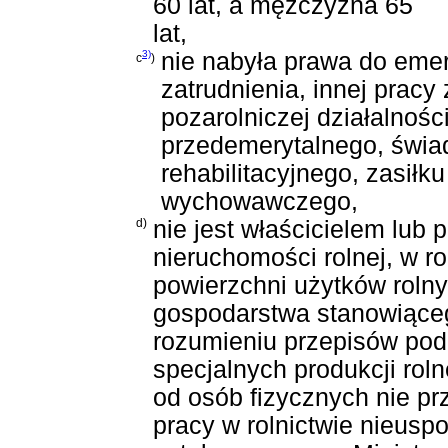
60 lat, a mężczyzna 65
lat,
3)
nie nabyła prawa do emery
c
)
zatrudnienia, innej prac
pozarolniczej działalnośc
przedemerytalnego, świa
rehabilitacyjnego, zasił
wychowawczego,
d)
nie jest właścicielem lu
nieruchomości rolnej, w 
powierzchni użytków roln
gospodarstwa stanowiącego
rozumieniu przepisów pod
specjalnych produkcji rol
od osób fizycznych nie p
pracy w rolnictwie nieusp