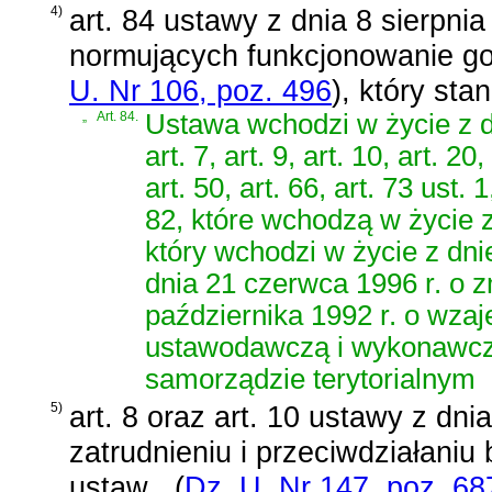
4)
art. 84 ustawy z dnia 8 sierpni
normujących funkcjonowanie gosp
U. Nr 106, poz. 496
)
, który sta
„
Art. 84.
Ustawa wchodzi w życie z d
art. 7, art. 9, art. 10, art. 20
art. 50, art. 66, art. 73 ust. 1,
82, które wchodzą w życie z
który wchodzi w życie z dni
dnia 21 czerwca 1996 r. o z
października 1992 r. o wz
ustawodawczą i wykonawczą
samorządzie terytorialnym
5)
art. 8 oraz art. 10 ustawy z dni
zatrudnieniu i przeciwdziałaniu
ustaw
(
Dz. U. Nr 147, poz. 68