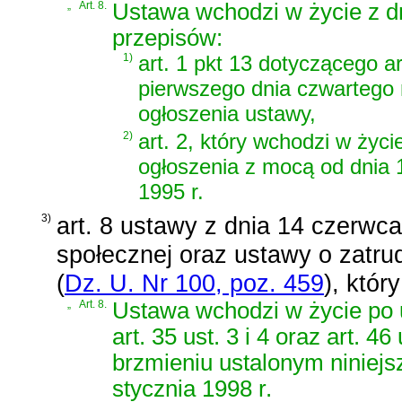
„
Art. 8.
Ustawa wchodzi w życie z d
przepisów:
1)
art. 1 pkt 13 dotyczącego ar
pierwszego dnia czwartego 
ogłoszenia ustawy,
2)
art. 2, który wchodzi w życi
ogłoszenia z mocą od dnia 
1995 r.
3)
art. 8 ustawy z dnia 14 czerwc
społecznej oraz ustawy o zatrud
(
Dz. U. Nr 100, poz. 459
)
, któr
„
Art. 8.
Ustawa wchodzi w życie po u
art. 35 ust. 3 i 4 oraz art. 4
brzmieniu ustalonym niniej
stycznia 1998 r.