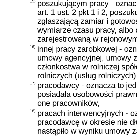
15)
poszukującym pracy - oznacz
art. 1 ust. 2 pkt 1 i 2, posz
zgłaszającą zamiar i gotowo
wymiarze czasu pracy, albo 
zarejestrowaną w rejonowym
16)
innej pracy zarobkowej - oz
umowy agencyjnej, umowy zl
członkostwa w rolniczej spółd
rolniczych (usług rolniczych)
17)
pracodawcy - oznacza to jed
posiadała osobowości prawnej
one pracowników,
18)
pracach interwencyjnych - o
pracodawcę w okresie nie dłu
nastąpiło w wyniku umowy z