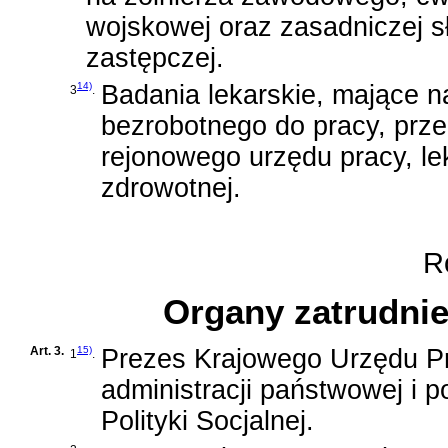
wojskowej oraz zasadniczej sł
zastępczej.
14)
Badania lekarskie, mające n
3
.
bezrobotnego do pracy, prz
rejonowego urzędu pracy, le
zdrowotnej.
Ro
Organy zatrudnie
Art. 3.
15)
Prezes Krajowego Urzędu Pr
1
.
administracji państwowej i p
Polityki Socjalnej.