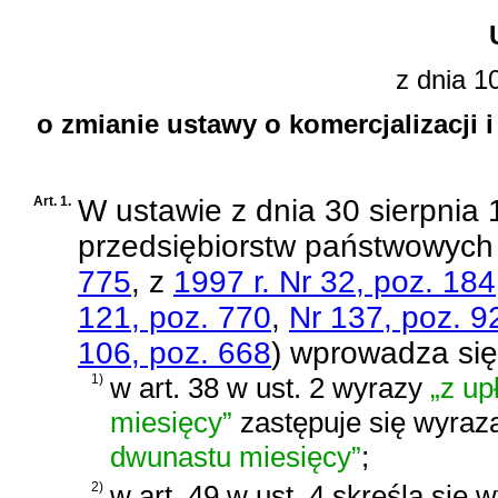
z dnia 1
o zmianie ustawy o komercjalizacji
Art. 1.
W
ustawie z dnia 30 sierpnia 1
przedsiębiorstw państwowych
775
, z
1997 r. Nr 32, poz. 184
121, poz. 770
,
Nr 137, poz. 9
106, poz. 668
)
wprowadza się
1)
w art. 38 w ust. 2 wyrazy
„z u
miesięcy”
zastępuje się wyra
dwunastu miesięcy”
;
2)
w art. 49 w ust. 4 skreśla się