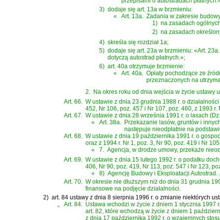
przepisami o autostradach płatnych.»
3)
dodaje się art. 13a w brzmieniu:
«
Art. 13a.
Zadania w zakresie budowy 
1)
na zasadach ogólnych
2)
na zasadach określony
4)
skreśla się rozdział 1a;
5)
dodaje się art. 23a w brzmieniu: «Art. 23a
dotyczą autostrad płatnych.»;
6)
art. 40a otrzymuje brzmienie:
«
Art. 40a.
Opłaty pochodzące ze źródeł
przeznaczonych na utrzyma
2.
Na okres roku od dnia wejścia w życie ustawy u
Art. 66.
W ustawie z dnia 23 grudnia 1988 r. o działalności 
452, Nr 106, poz. 457 i Nr 107, poz. 460, z 1993 r. N
Art. 67.
W ustawie z dnia 28 września 1991 r. o lasach (Dz. U
«
Art. 38a.
Przekazanie lasów, gruntów i inny
następuje nieodpłatnie na podsta
Art. 68.
W ustawie z dnia 19 października 1991 r. o gospod
oraz z 1994 r. Nr 1, poz. 3, Nr 90, poz. 419 i Nr 10
«
7.
Agencja, w drodze umowy, przekaże nieodp
Art. 69.
W ustawie z dnia 15 lutego 1992 r. o podatku docho
406, Nr 90, poz. 419, Nr 113, poz. 547 i Nr 123, poz
«
8)
Agencję Budowy i Eksploatacji Autostrad.
Art. 70.
W okresie nie dłuższym niż do dnia 31 grudnia 19
finansowe na podjęcie działalności.
2)
art. 84 ustawy z dnia 8 sierpnia 1996 r. o zmianie niektórych 
„
Art. 84.
Ustawa wchodzi w życie z dniem 1 stycznia 1997 r., z wyjąt
art. 82, które wchodzą w życie z dniem 1 październ
z dnia 17 października 1992 r. o wzajemnych stos