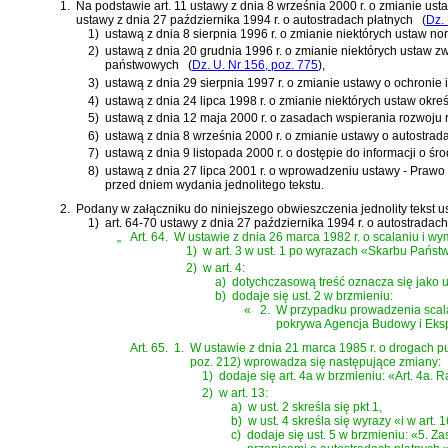
1.
Na podstawie
art. 11 ustawy z dnia 8 września 2000 r. o zmianie us
ustawy z dnia 27 października 1994 r. o autostradach płatnych
(
Dz. 
1)
ustawą z dnia 8 sierpnia 1996 r. o zmianie niektórych ustaw no
2)
ustawą z dnia 20 grudnia 1996 r. o zmianie niektórych ustaw zw
państwowych
(
Dz. U. Nr 156, poz. 775
)
,
3)
ustawą z dnia 29 sierpnia 1997 r. o zmianie ustawy o ochronie 
4)
ustawą z dnia 24 lipca 1998 r. o zmianie niektórych ustaw okr
5)
ustawą z dnia 12 maja 2000 r. o zasadach wspierania rozwoju
6)
ustawą z dnia 8 września 2000 r. o zmianie ustawy o autostrad
7)
ustawą z dnia 9 listopada 2000 r. o dostępie do informacji o 
8)
ustawą z dnia 27 lipca 2001 r. o wprowadzeniu ustawy - Prawo
przed dniem wydania jednolitego tekstu.
2.
Podany w załączniku do niniejszego obwieszczenia jednolity tekst u
1)
art. 64-70 ustawy z dnia 27 października 1994 r. o autostradach
„
Art. 64.
W ustawie z dnia 26 marca 1982 r. o scalaniu i wym
1)
w art. 3 w ust. 1 po wyrazach «Skarbu Państwa
2)
w art. 4:
a)
dotychczasową treść oznacza się jako us
b)
dodaje się ust. 2 w brzmieniu:
«
2.
W przypadku prowadzenia scala
pokrywa Agencja Budowy i Ekspl
Art. 65.
1.
W ustawie z dnia 21 marca 1985 r. o drogach publi
poz. 212) wprowadza się następujące zmiany:
1)
dodaje się art. 4a w brzmieniu: «Art. 4a. 
2)
w art. 13:
a)
w ust. 2 skreśla się pkt 1,
b)
w ust. 4 skreśla się wyrazy «i w art. 
c)
dodaje się ust. 5 w brzmieniu: «5. Z