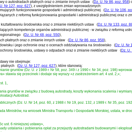
tawy o autostradach płatnych oraz o zmianie innych ustaw
(
Dz. U. Nr 86, poz. 958
)
o
U. Nr 127, poz. 627
)
, z uwzględnieniem zmian wprowadzonych:
rmujących funkcjonowanie gospodarki i administracji publicznej
(
Dz. U. Nr 106, p
iązanych z reformą funkcjonowania gospodarki i administracji publicznej oraz o zm
i kształtowaniu środowiska oraz o zmianie niektórych ustaw
(
Dz. U. Nr 133, poz. 8
eślających kompetencje organów administracji publicznej - w związku z reformą us
 regionalnego
(
Dz. U. Nr 48, poz. 550
)
,
ach płatnych oraz o zmianie innych ustaw
(
Dz. U. Nr 86, poz. 958
)
,
środowisku i jego ochronie oraz o ocenach oddziaływania na środowisko
(
Dz. U. Nr 
 ochrony środowiska, ustawy o odpadach oraz o zmianie niektórych ustaw
(
Dz. U.
stawy nie obejmuje:
 płatnych
(
Dz. U. Nr 127, poz. 627
)
, które stanowią:
ianie gruntów (Dz. U. z 1989 r. Nr 58, poz. 349 i z 1990 r. Nr 34, poz. 198) wprow
» stawia się przecinek i dodaje się wyrazy «z zastrzeżeniem art. 4 ust. 2,»;
t. 1,
nia gruntów w związku z budową autostrady, koszty wykonania scalenia i wymi
oatacji Autostrad.
cznych (Dz. U. Nr 14, poz. 60, z 1988 r. Nr 19, poz. 132, z 1989 r. Nr 35, poz. 192, 
Rada Ministrów, na wniosek Ministra Transportu i Gospodarki Morskiej, ustala, w dr
16c ust. 6 niniejszej ustawy»,
asady ustalania i pobierania opłat za przejazdy autostradami budowanymi i eksplo