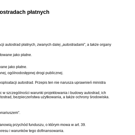
tostradach płatnych
 autostrad płatnych, zwanych dalej „autostradami”, a także organy
towane jako płatne.
ane jako płatne.
nnej, ogólnodostępnej drogi publicznej.
loatacji autostrad. Przepis ten nie narusza uprawnień ministra
c w szczególności warunki projektowania i budowy autostrad, ich
utostrad, bezpieczeństwa użytkowania, a także ochrony środowiska.
onariuszem”.
stanowią przychód funduszu, o którym mowa w art. 39.
akresu i warunków tego dofinansowania.