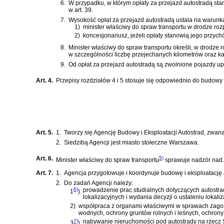
6.
W przypadku, w którym opłaty za przejazd autostradą s
w art. 39.
7.
Wysokość opłat za przejazd autostradą ustala na warunk
1)
minister właściwy do spraw transportu w drodze roz
2)
koncesjonariusz, jeżeli opłaty stanowią jego przych
8.
Minister właściwy do spraw transportu określi, w drodze
w szczególności liczbę przejechanych kilometrów oraz ka
9.
Od opłat za przejazd autostradą są zwolnione pojazdy up
Art. 4.
Przepisy rozdziałów 4 i 5 stosuje się odpowiednio do budowy 
Art. 5.
1.
Tworzy się Agencję Budowy i Eksploatacji Autostrad, zwan
2.
Siedzibą Agencji jest miasto stołeczne Warszawa.
Art. 6.
5)
Minister właściwy do spraw transportu
sprawuje nadzór nad 
Art. 7.
1.
Agencja przygotowuje i koordynuje budowę i eksploatację 
2.
Do zadań Agencji należy:
6)
prowadzenie prac studialnych dotyczących autost
1
)
lokalizacyjnych i wydania decyzji o ustaleniu lokal
2)
współpraca z organami właściwymi w sprawach zagosp
wodnych, ochrony gruntów rolnych i leśnych, ochrony
7)
nabywanie nieruchomości pod autostrady na rzecz
3
)