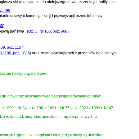
głasza się w załączniku do niniejszego obwieszczenia jednolity tekst
oz. 496
)
,
ianie ustawy o komercjalizacji i prywatyzacji przedsiębiorstw
85
)
,
trojową państwa
(
Dz. U. Nr 106, poz. 668
)
,
109, poz. 1157
)
,
 Nr 100, poz. 1085
)
oraz zmian wynikających z przepisów ogłoszonych
adza się następujące zmiany:
any gruntów oraz poscaleniowego zagospodarowania gruntów
»
z 1990 r. Nr 34, poz. 198, z 1991 r. Nr 75, poz. 332 i z 1993 r. Nr 47,
odze rozporządzenia, sieć autostrad i dróg ekspresowych. »;
atowanymi zgodnie z przepisami niniejszej ustawy są określone