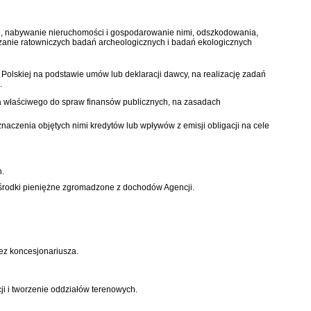
ne, nabywanie nieruchomości i gospodarowanie nimi, odszkodowania,
dzanie ratowniczych badań archeologicznych i badań ekologicznych
lskiej na podstawie umów lub deklaracji dawcy, na realizację zadań
.
ra właściwego do spraw finansów publicznych, na zasadach
aczenia objętych nimi kredytów lub wpływów z emisji obligacji na cele
h.
z środki pieniężne zgromadzone z dochodów Agencji.
zez koncesjonariusza.
ji i tworzenie oddziałów terenowych.