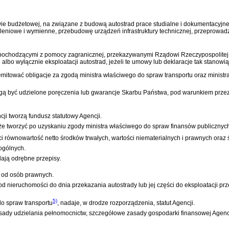
awie budżetowej, na związane z budową autostrad prace studialne i dokumentacyj
caleniowe i wymienne, przebudowę urządzeń infrastruktury technicznej, przeprowa
ochodzącymi z pomocy zagranicznej, przekazywanymi Rządowi Rzeczypospolitej Po
albo wyłącznie eksploatacji autostrad, jeżeli te umowy lub deklaracje tak stanowią
mitować obligacje za zgodą ministra właściwego do spraw transportu oraz minist
gą być udzielone poręczenia lub gwarancje Skarbu Państwa, pod warunkiem przezn
ji tworzą fundusz statutowy Agencji.
że tworzyć po uzyskaniu zgody ministra właściwego do spraw finansów publicznyc
ci równowartość netto środków trwałych, wartości niematerialnych i prawnych ora
ogólnych.
ają odrębne przepisy.
 od osób prawnych.
d nieruchomości do dnia przekazania autostrady lub jej części do eksploatacji pr
5)
do spraw transportu
, nadaje, w drodze rozporządzenia, statut Agencji.
 zasady udzielania pełnomocnictw, szczegółowe zasady gospodarki finansowej Agenc