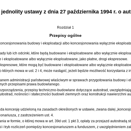
ednolity ustawy z dnia 27 października 1994 r. o au
Rozdział 1
Przepisy ogólne
ncesjonowania budowy i eksploatacji albo koncesjonowania wyłącznie eksploatacji
rady lub ich odcinki, które będą budowane i eksploatowane albo wyłącznie eksploa
 eksploatowane albo wyłącznie eksploatowane, jako płatne, drogi ekspresowe.
 ekspresowe, które mogą być budowane i eksploatowane albo wyłącznie eksploatow
 których mowa w ust. 2 i 4, może nastąpić, jeżeli będzie możliwość korzystania z i
rganem administracji państwowej właściwym w sprawach przygotowania budowy i eksp
lonych przepisami prawa budowlanego.
 rozporządzenia, przepisy techniczno-budowlane dotyczące autostrad, uwzględniają
ostrad, nośności i stateczności budowli ziemnych oraz konstrukcji nawierzchni a
siada koncesję udzieloną na zasadach określonych w ustawie, zwana dalej „koncesj
onariusza, z zastrzeżeniem ust. 4.
 w formie, o której mowa w art. 39d ust. 1 pkt 3, opłaty za przejazd autostradą 
ki i tryb rozliczeń pomiędzy koncesjonariuszem a funduszem, z uwzględnieniem z