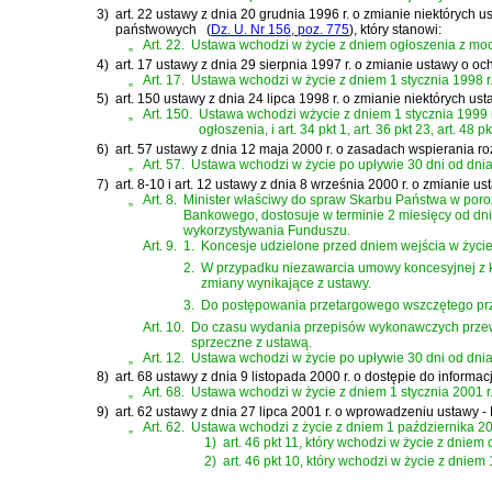
3)
art. 22 ustawy z dnia 20 grudnia 1996 r. o zmianie niektórych 
państwowych
(
Dz. U. Nr 156, poz. 775
)
, który stanowi:
„
Art. 22.
Ustawa wchodzi w życie z dniem ogłoszenia z mocą o
4)
art. 17 ustawy z dnia 29 sierpnia 1997 r. o zmianie ustawy o o
„
Art. 17.
Ustawa wchodzi w życie z dniem 1 stycznia 1998 r.,
5)
art. 150 ustawy z dnia 24 lipca 1998 r. o zmianie niektórych u
„
Art. 150.
Ustawa wchodzi wżycie z dniem 1 stycznia 1999 r., z 
ogłoszenia, i art. 34 pkt 1, art. 36 pkt 23, art. 48 p
6)
art. 57 ustawy z dnia 12 maja 2000 r. o zasadach wspierania r
„
Art. 57.
Ustawa wchodzi w życie po upływie 30 dni od dnia
7)
art. 8-10 i art. 12 ustawy z dnia 8 września 2000 r. o zmianie 
„
Art. 8.
Minister właściwy do spraw Skarbu Państwa w poroz
Bankowego, dostosuje w terminie 2 miesięcy od dni
wykorzystywania Funduszu.
Art. 9.
1.
Koncesje udzielone przed dniem wejścia w życi
2.
W przypadku niezawarcia umowy koncesyjnej z k
zmiany wynikające z ustawy.
3.
Do postępowania przetargowego wszczętego przed
Art. 10.
Do czasu wydania przepisów wykonawczych przewidz
sprzeczne z ustawą.
„
Art. 12.
Ustawa wchodzi w życie po upływie 30 dni od dnia
8)
art. 68 ustawy z dnia 9 listopada 2000 r. o dostępie do inform
„
Art. 68.
Ustawa wchodzi w życie z dniem 1 stycznia 2001 r
9)
art. 62 ustawy z dnia 27 lipca 2001 r. o wprowadzeniu ustawy
„
Art. 62.
Ustawa wchodzi z życie z dniem 1 października 200
1)
art. 46 pkt 11, który wchodzi w życie z dniem
2)
art. 46 pkt 10, który wchodzi w życie z dniem 