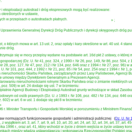
;
i eksploatacji autostrad i dróg ekspresowych mogą być realizowane:
 określonych w ustawie,
ch w przepisach o autostradach płatnych.
»
;
. Uprawnienia Generalnej Dyrekcji Dróg Publicznych i dyrekcji okręgowych dróg publicz
, o których mowa w art. 13 ust. 2, oraz opłaty i kary określone w art. 40 ust. 4 s
nie dróg.
trzymuje się w mocy przepisy wydane na podstawie art. 16d pkt 2 ustawy, o której 
gospodarczej (Dz. U. Nr 41, poz. 324, z 1990 r. Nr 26, poz. 149, Nr 86, poz. 504, z 1
r 28, poz. 127, Nr 47, poz. 212 i Nr 134, poz. 646 oraz z 1994 r. Nr 27, poz. 96) w ar
. Nr 101, poz. 444, z 1992 r. Nr 21, poz. 85 i Nr 54, poz. 254 oraz z 1994 r. Nr 1, p
ch nieruchomości Skarbu Państwa, zarządzanych przez Lasy Państwowe, Agencji Bu
wie umowy między Dyrektorem Generalnym a Prezesem Agencji.
arowaniu nieruchomościami rolnymi Skarbu Państwa oraz o zmianie niektórych ustaw 
5, poz. 509) w art. 24 dodaje się ust. 7 w brzmieniu:
łatnie Agencji Budowy i Eksploatacji Autostrad grunty wchodzące w skład Zasobu
dowym od osób prawnych (Dz. U. z 1993 r. Nr 106, poz. 482 i Nr 134, poz. 646 oraz z
. 602) w art. 6 w ust. 1 dodaje się pkt 8 w brzmieniu:
»
96 r. Minister Transportu i Gospodarki Morskiej w porozumieniu z Ministrem Finans
ustaw normujących funkcjonowanie gospodarki i administracji publicznej
(
Dz. U. Nr 
kiem art. 3, art. 7, art. 9, art. 10, art. 20, art. 24, art. 32, art. 34, art. 37, art. 45-47, 
ika 1996 r., oraz art. 41, który wchodzi w życie z dniem wejścia w życie ustawy kon
unkach między władzą ustawodawczą i wykonawczą Rzeczypospolitej Polskiej oraz o