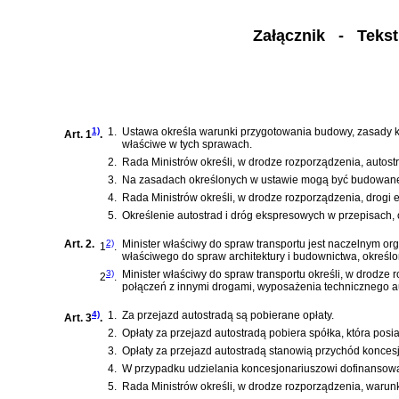
Załącznik
- Tekst j
1)
1.
Ustawa określa warunki przygotowania budowy, zasady ko
Art. 1
.
właściwe w tych sprawach.
2.
Rada Ministrów określi, w drodze rozporządzenia, autost
3.
Na zasadach określonych w ustawie mogą być budowane i
4.
Rada Ministrów określi, w drodze rozporządzenia, drogi
5.
Określenie autostrad i dróg ekspresowych w przepisach, o
Art. 2.
2)
Minister właściwy do spraw transportu jest naczelnym o
1
.
właściwego do spraw architektury i budownictwa, okreś
3)
Minister właściwy do spraw transportu określi, w drodze
2
.
połączeń z innymi drogami, wyposażenia technicznego aut
4)
1.
Za przejazd autostradą są pobierane opłaty.
Art. 3
.
2.
Opłaty za przejazd autostradą pobiera spółka, która po
3.
Opłaty za przejazd autostradą stanowią przychód koncesj
4.
W przypadku udzielania koncesjonariuszowi dofinansowania
5.
Rada Ministrów określi, w drodze rozporządzenia, warun