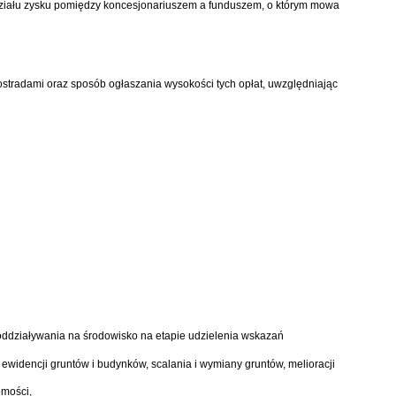
odziału zysku pomiędzy koncesjonariuszem a funduszem, o którym mowa
tostradami oraz sposób ogłaszania wysokości tych opłat, uwzględniając
ddziaływania na środowisko na etapie udzielenia wskazań
widencji gruntów i budynków, scalania i wymiany gruntów, melioracji
omości,