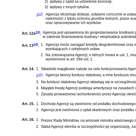
2)
wpływy z opłat za udzielenie koncesji,
3)
wpływy z innych tytułów.
12)
Agencja otrzymuje dotacje, ustalane corocznie w ust
3
.
należności z tytułu ochrony gruntów leśnych, prace s
oraz opracowywanie ich wyników.
13)
Agencja jest uprawniona do gospodarowania środkami p
Art. 12a
.
w zakresie finansowania budowy i eksploatacji autostrad 
14)
1.
Agencja może zaciągać kredyty długoterminowe oraz e
Art. 13
.
wynikających z odrębnych ustaw.
2.
Na zobowiązania Agencji, o których mowa w ust. 1, mo
wymienione w art. 39d ust. 1.
Art. 14.
1.
Składniki majątkowe nabyte na cele funkcjonowania Agenc
15)
Agencja tworzy fundusz statutowy, a inne fundusze mo
2
.
3.
Na fundusz statutowy Agencji składają się w szczególnoś
4.
Majątek trwały Agencji podlega amortyzacji na zasadach 
5.
Zasady prowadzenia rachunkowości przez Agencję określ
Art. 15.
1.
Dochody Agencji są zwolnione od podatku dochodowego
2.
Agencja jest zwolniona z opłat skarbowych oraz podatku o
Art. 16.
1.
Prezes Rady Ministrów, na wniosek ministra właściwego 
2.
Statut Agencji określa w szczególności jej organizację,