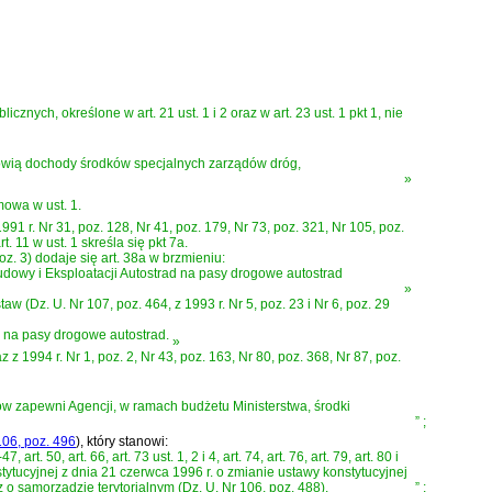
nych, określone w art. 21 ust. 1 i 2 oraz w art. 23 ust. 1 pkt 1, nie
tanowią dochody środków specjalnych zarządów dróg,
»
mowa w ust. 1.
991 r. Nr 31, poz. 128, Nr 41, poz. 179, Nr 73, poz. 321, Nr 105, poz.
t. 11 w ust. 1 skreśla się pkt 7a.
oz. 3) dodaje się art. 38a w brzmieniu:
dowy i Eksploatacji Autostrad na pasy drogowe autostrad
»
(Dz. U. Nr 107, poz. 464, z 1993 r. Nr 5, poz. 23 i Nr 6, poz. 29
 na pasy drogowe autostrad.
»
 1994 r. Nr 1, poz. 2, Nr 43, poz. 163, Nr 80, poz. 368, Nr 87, poz.
ów zapewni Agencji, w ramach budżetu Ministerstwa, środki
”
;
106, poz. 496
)
, który stanowi:
art. 50, art. 66, art. 73 ust. 1, 2 i 4, art. 74, art. 76, art. 79, art. 80 i
stytucyjnej z dnia 21 czerwca 1996 r. o zmianie ustawy konstytucyjnej
 samorządzie terytorialnym (Dz. U. Nr 106, poz. 488).
”
;