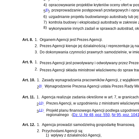
4)
opracowywanie projektów kryteriów oceny ofert w p
8)
przeprowadzanie postępowań przetargowych i opra
5
)
6)
uzgadnianie projektu budowlanego autostrady lub jej 
7)
kontrola budowy i eksploatacji autostrady w zakresi
8)
wykonywanie innych zadań w sprawach autostrad, okr
Art. 8.
1.
Organem Agencji jest Prezes Agencji.
2.
Prezes Agencji kieruje jej działalnością i reprezentuje ją n
3.
Do dokonywania czynności prawnych samodzielnie, w imieni
Art. 9.
1.
Prezes Agencji jest powoływany i odwoływany przez Preze
2.
Prezes Agencji składa ministrowi właściwemu do spraw tra
Art. 10.
1.
Zasady wynagradzania pracowników Agencji, z wyjątkiem
9)
Wynagrodzenie Prezesa Agencji ustala Prezes Rady Min
2
.
Art. 11.
1.
Agencja realizuje zadania określone w art. 7, w granic
10)
Prezes Agencji, w uzgodnieniu z ministrami właściwymi
2
.
11)
Projekt planu finansowego Agencji podlega uzgodnien
3
.
regionalnego
(
Dz. U. Nr 48, poz. 550
,
Nr 95, poz. 104
Art. 12.
1.
Agencja prowadzi samodzielną gospodarkę finansową.
2.
Przychodami Agencji są:
1)
wpływy z działalności Agencji,