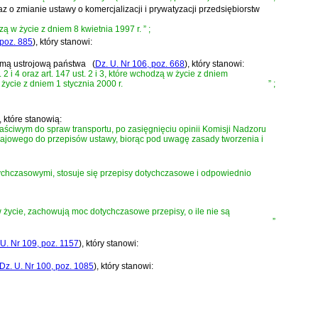
az o zmianie ustawy o komercjalizacji i prywatyzacji przedsiębiorstw
zą w życie z dniem 8 kwietnia 1997 r.
”
;
 poz. 885
)
, który stanowi:
ormą ustrojową państwa
(
Dz. U. Nr 106, poz. 668
)
, który stanowi:
t. 2 i 4 oraz art. 147 ust. 2 i 3, które wchodzą w życie z dniem
ą w życie z dniem 1 stycznia 2000 r.
”
;
, które stanowią:
ściwym do spraw transportu, po zasięgnięciu opinii Komisji Nadzoru
rajowego do przepisów ustawy, biorąc pod uwagę zasady tworzenia i
ychczasowymi, stosuje się przepisy dotychczasowe i odpowiednio
 życie, zachowują moc dotychczasowe przepisy, o ile nie są
”
 U. Nr 109, poz. 1157
)
, który stanowi:
Dz. U. Nr 100, poz. 1085
)
, który stanowi: