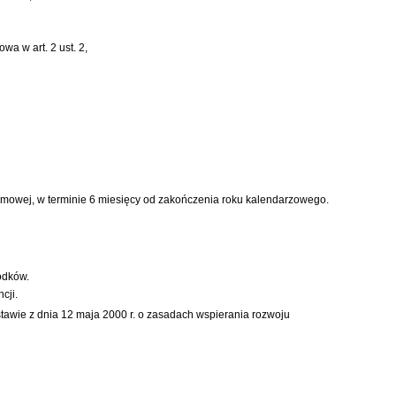
a w art. 2 ust. 2,
ejmowej, w terminie 6 miesięcy od zakończenia roku kalendarzowego.
odków.
cji.
tawie z dnia 12 maja 2000 r. o zasadach wspierania rozwoju