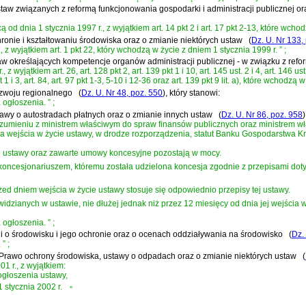
ustaw związanych z reformą funkcjonowania gospodarki i administracji publicznej or
d dnia 1 stycznia 1997 r., z wyjątkiem art. 14 pkt 2 i art. 17 pkt 2-13, które wchod
chronie i kształtowaniu środowiska oraz o zmianie niektórych ustaw
(
Dz. U. Nr 133,
 z wyjątkiem art. 1 pkt 22, który wchodzą w życie z dniem 1 stycznia 1999 r.
”
;
staw określających kompetencje organów administracji publicznej - w związku z ref
wyjątkiem art. 26, art. 128 pkt 2, art. 139 pkt 1 i 10, art. 145 ust. 2 i 4, art. 146 us
kt 1 i 3, art. 84, art. 97 pkt 1-3, 5-10 i 12-36 oraz art. 139 pkt 9 lit. a), które wchodz
ozwoju regionalnego
(
Dz. U. Nr 48, poz. 550
)
, który stanowi:
 ogłoszenia.
”
;
ustawy o autostradach płatnych oraz o zmianie innych ustaw
(
Dz. U. Nr 86, poz. 958
)
umieniu z ministrem właściwym do spraw finansów publicznych oraz ministrem wła
a wejścia w życie ustawy, w drodze rozporządzenia, statut Banku Gospodarstwa K
e ustawy oraz zawarte umowy koncesyjne pozostają w mocy.
oncesjonariuszem, któremu została udzielona koncesja zgodnie z przepisami dot
 dniem wejścia w życie ustawy stosuje się odpowiednio przepisy tej ustawy.
ianych w ustawie, nie dłużej jednak niż przez 12 miesięcy od dnia jej wejścia w
 ogłoszenia.
”
;
acji o środowisku i jego ochronie oraz o ocenach oddziaływania na środowisko
(
Dz.
.
”
;
 - Prawo ochrony środowiska, ustawy o odpadach oraz o zmianie niektórych ustaw
(
1 r., z wyjątkiem:
 ogłoszenia ustawy,
1 stycznia 2002 r.
”