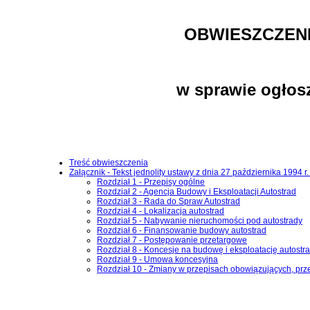
OBWIESZCZENI
w sprawie ogłosz
Treść obwieszczenia
Załącznik - Tekst jednolity ustawy z dnia 27 października 1994 r
Rozdział 1 - Przepisy ogólne
Rozdział 2 - Agencja Budowy i Eksploatacji Autostrad
Rozdział 3 - Rada do Spraw Autostrad
Rozdział 4 - Lokalizacja autostrad
Rozdział 5 - Nabywanie nieruchomości pod autostrady
Rozdział 6 - Finansowanie budowy autostrad
Rozdział 7 - Postępowanie przetargowe
Rozdział 8 - Koncesje na budowę i eksploatację autostr
Rozdział 9 - Umowa koncesyjna
Rozdział 10 - Zmiany w przepisach obowiązujących, prz