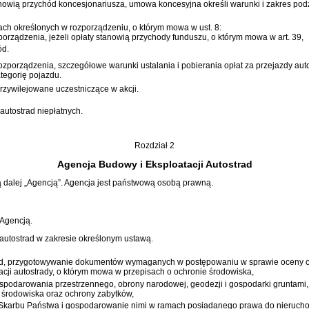
tanowią przychód koncesjonariusza, umowa koncesyjna określi warunki i zakres p
ach określonych w rozporządzeniu, o którym mowa w ust. 8:
porządzenia, jeżeli opłaty stanowią przychody funduszu, o którym mowa w art. 39,
ód.
 rozporządzenia, szczegółowe warunki ustalania i pobierania opłat za przejazdy au
tegorię pojazdu.
rzywilejowane uczestniczące w akcji.
autostrad niepłatnych.
Rozdział 2
Agencja Budowy i Eksploatacji Autostrad
ą dalej „Agencją”. Agencja jest państwową osobą prawną.
Agencją.
autostrad w zakresie określonym ustawą.
rad, przygotowywanie dokumentów wymaganych w postępowaniu w sprawie oceny o
izacji autostrady, o którym mowa w przepisach o ochronie środowiska,
odarowania przestrzennego, obrony narodowej, geodezji i gospodarki gruntami, e
 środowiska oraz ochrony zabytków,
 Skarbu Państwa i gospodarowanie nimi w ramach posiadanego prawa do nieruch