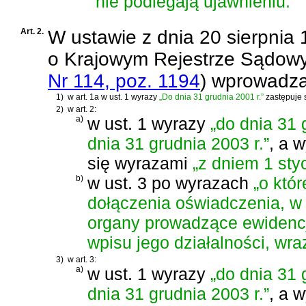
nie podlegają ujawnieniu.
Art. 2.
W
ustawie z dnia 20 sierpnia
o Krajowym Rejestrze Sądow
Nr 114, poz. 1194
)
wprowadza 
1)
w art. 1a w ust. 1 wyrazy
„Do dnia 31 grudnia 2001 r.”
zastępuje 
2)
w art. 2:
a)
w ust. 1 wyrazy
„do dnia 31 
dnia 31 grudnia 2003 r.”
, a 
się wyrazami
„z dniem 1 sty
b)
w ust. 3 po wyrazach
„o któ
dołączenia oświadczenia, 
organy prowadzące ewidencję
wpisu jego działalności, wr
3)
w art. 3:
a)
w ust. 1 wyrazy
„do dnia 31 
dnia 31 grudnia 2003 r.”
, a 