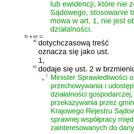
lub ewidencji, które nie
Sądowego, stosowanie try
mowa w art. 1, nie jest 
działalności.
8)
w art. 11:
a)
dotychczasową treść
oznacza się jako ust.
1,
b)
dodaje się ust. 2 w brzmieni
„
2.
Minister Sprawiedliwości 
przechowywania i udostęp
działalności gospodarczej
przekazywania przez gmin
Krajowego Rejestru Sądo
sprawnej współpracy międ
zainteresowanych do danyc