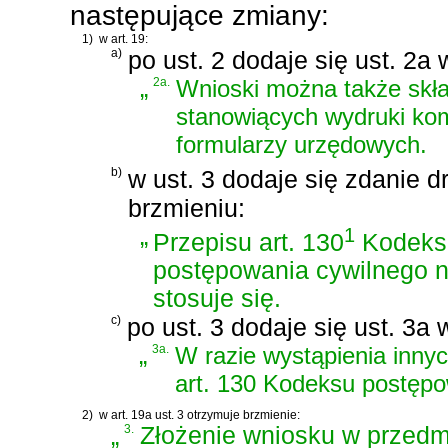
następujące zmiany:
1)
w art. 19:
a)
po ust. 2 dodaje się ust. 2a 
„
2a.
Wnioski można także skł
stanowiących wydruki ko
formularzy urzędowych.
b)
w ust. 3 dodaje się zdanie d
brzmieniu:
„
1
Przepisu art. 130
Kodeks
postępowania cywilnego n
stosuje się.
c)
po ust. 3 dodaje się ust. 3a 
„
3a.
W razie wystąpienia innyc
art. 130 Kodeksu postępo
2)
w art. 19a ust. 3 otrzymuje brzmienie:
„
3.
Złożenie wniosku w przedm