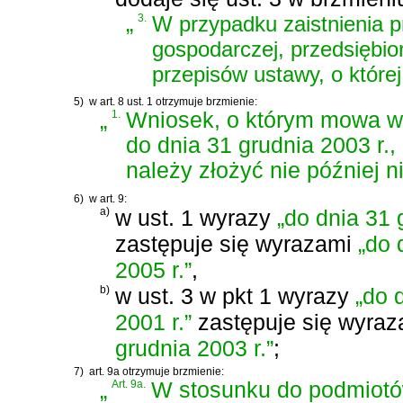
„
3.
W przypadku zaistnienia pr
gospodarczej, przedsiębio
przepisów ustawy, o której
5)
w art. 8 ust. 1 otrzymuje brzmienie:
„
1.
Wniosek, o którym mowa w ar
do dnia 31 grudnia 2003 r.,
należy złożyć nie później n
6)
w art. 9:
a)
w ust. 1 wyrazy
„do dnia 31 
zastępuje się wyrazami
„do 
2005 r.”
,
b)
w ust. 3 w pkt 1 wyrazy
„do 
2001 r.”
zastępuje się wyra
grudnia 2003 r.”
;
7)
art. 9a otrzymuje brzmienie:
„
Art. 9a.
W stosunku do podmiotó