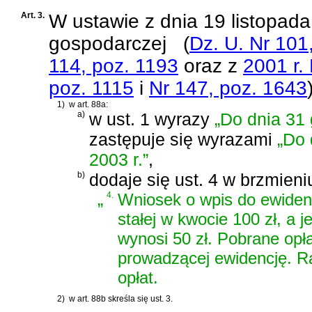
Art. 3.
W
ustawie z dnia 19 listopada
gospodarczej
(
Dz. U. Nr 101
114, poz. 1193
oraz z
2001 r.
poz. 1115
i
Nr 147, poz. 1643
1)
w art. 88a:
a)
w ust. 1 wyrazy
„Do dnia 31 
zastępuje się wyrazami
„Do 
2003 r.”
,
b)
dodaje się ust. 4 w brzmieni
„
4.
Wniosek o wpis do ewidenc
stałej w kwocie 100 zł, a 
wynosi 50 zł. Pobrane opł
prowadzącej ewidencję. R
opłat.
2)
w art. 88b skreśla się ust. 3.