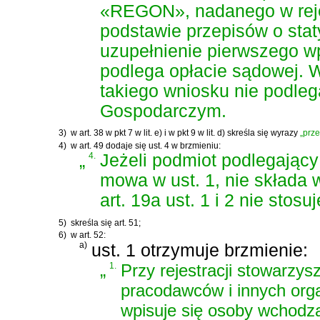
«REGON», nadanego w reje
podstawie przepisów o stat
uzupełnienie pierwszego w
podlega opłacie sądowej. 
takiego wniosku nie podle
Gospodarczym.
3)
w art. 38 w pkt 7 w lit. e) i w pkt 9 w lit. d) skreśla się wyrazy
„prz
4)
w art. 49 dodaje się ust. 4 w brzmieniu:
„
4.
Jeżeli podmiot podlegający
mowa w ust. 1, nie składa 
art. 19a ust. 1 i 2 nie stosuj
5)
skreśla się art. 51;
6)
w art. 52:
a)
ust. 1 otrzymuje brzmienie:
„
1.
Przy rejestracji stowarzy
pracodawców i innych orga
wpisuje się osoby wchodzą