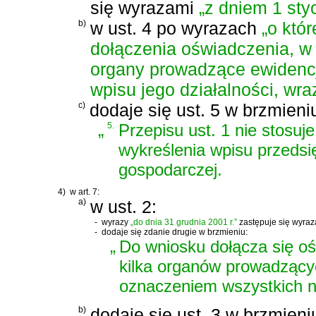
się wyrazami
„z dniem 1 sty
b)
w ust. 4 po wyrazach
„o któr
dołączenia oświadczenia, 
organy prowadzące ewidencję
wpisu jego działalności, wr
c)
dodaje się ust. 5 w brzmieni
„
5.
Przepisu ust. 1 nie stosu
wykreślenia wpisu przedsię
gospodarczej.
4)
w art. 7:
a)
w ust. 2:
-
wyrazy
„do dnia 31 grudnia 2001 r.”
zastępuje się wyra
-
dodaje się zdanie drugie w brzmieniu:
„
Do wniosku dołącza się oś
kilka organów prowadzącyc
oznaczeniem wszystkich n
b)
dodaje się ust. 3 w brzmieni