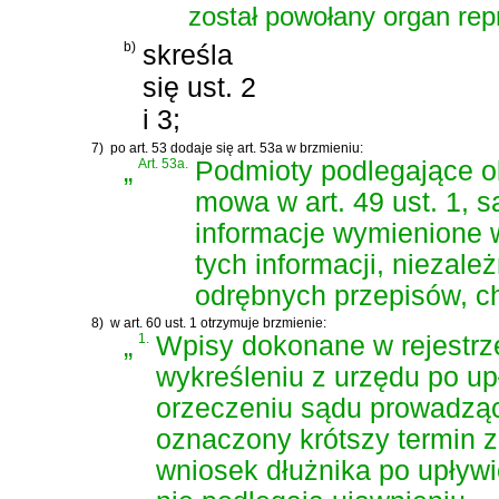
został powołany organ repr
b)
skreśla
się ust. 2
i 3;
7)
po art. 53 dodaje się art. 53a w brzmieniu:
„
Art. 53a.
Podmioty podlegające ob
mowa w art. 49 ust. 1, 
informacje wymienione w 
tych informacji, niezal
odrębnych przepisów, ch
8)
w art. 60 ust. 1 otrzymuje brzmienie:
„
1.
Wpisy dokonane w rejestrz
wykreśleniu z urzędu po up
orzeczeniu sądu prowadzą
oznaczony krótszy termin 
wniosek dłużnika po upływi