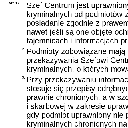
Art. 17.
1.
Szef Centrum jest uprawnion
kryminalnych od podmiotów z
posiadanie zgodnie z prawem
nawet jeśli są one objęte o
tajemnicach i informacjach p
2.
Podmioty zobowiązane mają
przekazywania Szefowi Centr
kryminalnych, o których mowa
3.
Przy przekazywaniu informa
stosuje się przepisy odrębny
prawnie chronionych, a w sz
i skarbowej w zakresie upra
gdy podmiot uprawniony nie 
kryminalnych chronionych na