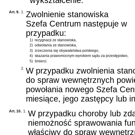
wykształcenie.
Art. 9.
1.
Zwolnienie stanowiska
Szefa Centrum następuje w
przypadku:
1)
rezygnacji ze stanowiska,
2)
odwołania ze stanowiska,
3)
zrzeczenia się obywatelstwa polskiego,
4)
skazania prawomocnym wyrokiem sądu za przestępstwo,
5)
śmierci.
2.
W przypadku zwolnienia stan
do spraw wewnętrznych powie
powołania nowego Szefa Centr
miesiące, jego zastępcy lub i
Art. 10.
1.
W przypadku choroby lub zd
niemożność sprawowania funk
właściwy do spraw wewnętrz