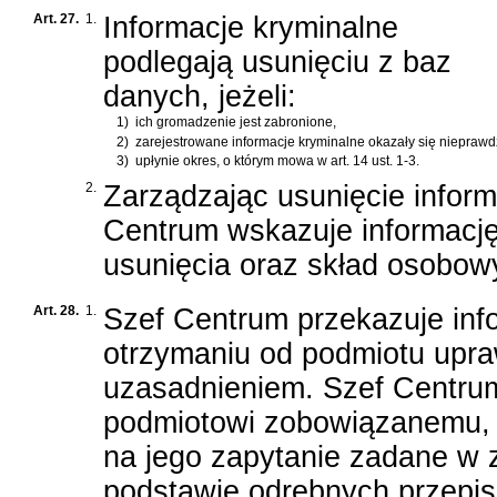
Art. 27.
1.
Informacje kryminalne
podlegają usunięciu z baz
danych, jeżeli:
1)
ich gromadzenie jest zabronione,
2)
zarejestrowane informacje kryminalne okazały się nieprawd
3)
upłynie okres, o którym mowa w art. 14 ust. 1-3.
2.
Zarządzając usunięcie inform
Centrum wskazuje informację k
usunięcia oraz skład osobowy
Art. 28.
1.
Szef Centrum przekazuje inf
otrzymaniu od podmiotu upra
uzasadnieniem. Szef Centru
podmiotowi zobowiązanemu,
na jego zapytanie zadane w 
podstawie odrębnych przepi