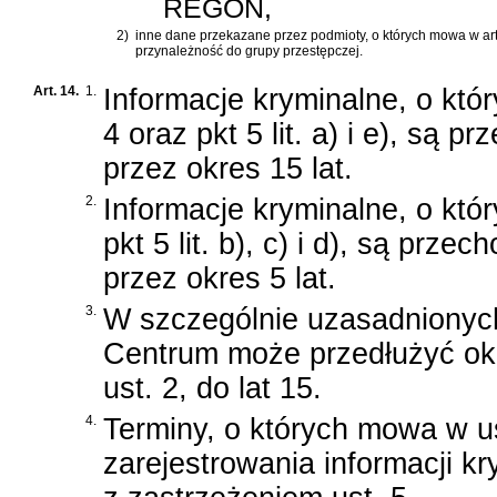
REGON,
2)
inne dane przekazane przez podmioty, o których mowa w art.
przynależność do grupy przestępczej.
Art. 14.
1.
Informacje kryminalne, o któr
4 oraz pkt 5 lit. a) i e), s
przez okres 15 lat.
2.
Informacje kryminalne, o któ
pkt 5 lit. b), c) i d), są pr
przez okres 5 lat.
3.
W szczególnie uzasadnionyc
Centrum może przedłużyć ok
ust. 2, do lat 15.
4.
Terminy, o których mowa w ust
zarejestrowania informacji k