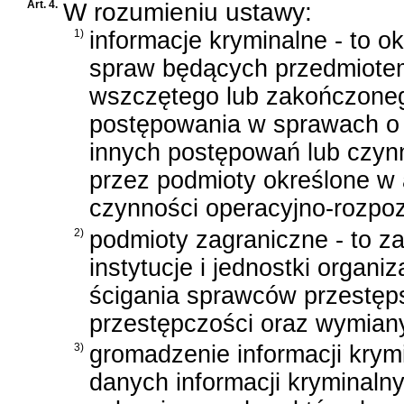
Art. 4.
W rozumieniu ustawy:
1)
informacje kryminalne - to o
spraw będących przedmiote
wszczętego lub zakończone
postępowania w sprawach o 
innych postępowań lub czyn
przez podmioty określone w a
czynności operacyjno-rozpo
2)
podmioty zagraniczne - to z
instytucje i jednostki organ
ścigania sprawców przestęps
przestępczości oraz wymiany
3)
gromadzenie informacji krym
danych informacji kryminal