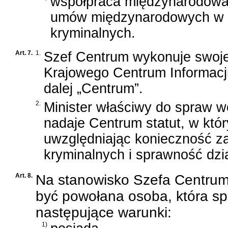
współpraca międzynarodowa
umów międzynarodowych w za
kryminalnych.
Art. 7.
1.
Szef Centrum wykonuje swoj
Krajowego Centrum Informacj
dalej „Centrum”.
2.
Minister właściwy do spraw 
nadaje Centrum statut, w któ
uwzględniając konieczność za
kryminalnych i sprawność dzi
Art. 8.
Na stanowisko Szefa Centru
być powołana osoba, która sp
następujące warunki:
1)