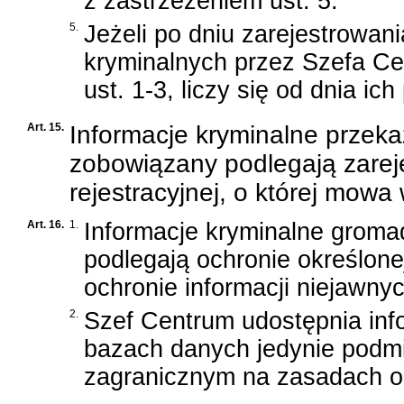
z zastrzeżeniem ust. 5.
5.
Jeżeli po dniu zarejestrowani
kryminalnych przez Szefa Ce
ust. 1-3, liczy się od dnia ic
Art. 15.
Informacje kryminalne przek
zobowiązany podlegają zarej
rejestracyjnej, o której mowa w
Art. 16.
1.
Informacje kryminalne groma
podlegają ochronie określon
ochronie informacji niejawny
2.
Szef Centrum udostępnia in
bazach danych jedynie podm
zagranicznym na zasadach ok