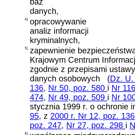
baz
danych,
4)
opracowywanie
analiz informacji
kryminalnych,
5)
zapewnienie bezpieczeństw
Krajowym Centrum Informacj
zgodnie z przepisami
ustawy
danych osobowych
(
Dz. U.
136
,
Nr 50, poz. 580
i
Nr 11
474
,
Nr 49, poz. 509
i
Nr 100
stycznia 1999 r. o ochronie 
95
, z
2000 r. Nr 12, poz. 13
poz. 247
,
Nr 27, poz. 298
i
N
6)