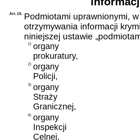
informacj
Art. 19.
Podmiotami uprawnionymi, w
otrzymywania informacji kry
niniejszej ustawie „podmiota
1)
organy
prokuratury,
2)
organy
Policji,
3)
organy
Straży
Granicznej,
4)
organy
Inspekcji
Celnej,