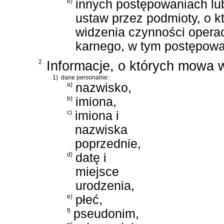
e)
innych postępowaniach lu
ustaw przez podmioty, o kt
widzenia czynności opera
karnego, w tym postępowa
2.
Informacje, o których mowa w u
1)
dane personalne:
a)
nazwisko,
b)
imiona,
c)
imiona i
nazwiska
poprzednie,
d)
datę i
miejsce
urodzenia,
e)
płeć,
f)
pseudonim,