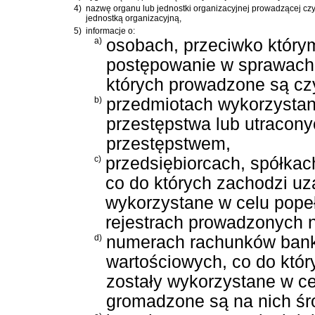
4)
nazwę organu lub jednostki organizacyjnej prowadzącej cz
jednostką organizacyjną,
5)
informacje o:
a)
osobach, przeciwko który
postępowanie w sprawach 
których prowadzone są cz
b)
przedmiotach wykorzystan
przestępstwa lub utracon
przestępstwem,
c)
przedsiębiorcach, spółkac
co do których zachodzi uz
wykorzystane w celu pope
rejestrach prowadzonych 
d)
numerach rachunków bank
wartościowych, co do któr
zostały wykorzystane w ce
gromadzone są na nich śr