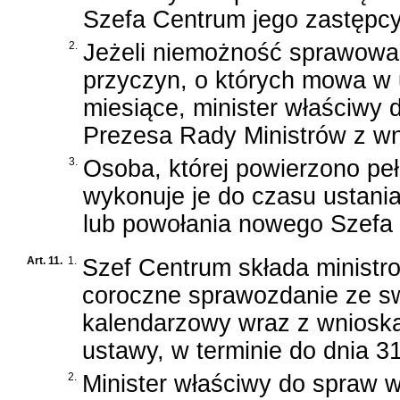
Szefa Centrum jego zastępcy 
2.
Jeżeli niemożność sprawowan
przyczyn, o których mowa w u
miesiące, minister właściwy
Prezesa Rady Ministrów z w
3.
Osoba, której powierzono pe
wykonuje je do czasu ustani
lub powołania nowego Szefa
Art. 11.
1.
Szef Centrum składa minist
coroczne sprawozdanie ze swo
kalendarzowy wraz z wnioskam
ustawy, w terminie do dnia 3
2.
Minister właściwy do spraw w