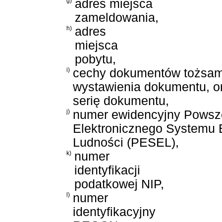
g)
adres miejsca
zameldowania,
h)
adres
miejsca
pobytu,
i)
cechy dokumentów tożsamo
wystawienia dokumentu, o
serię dokumentu,
j)
numer ewidencyjny Pows
Elektronicznego Systemu 
Ludności (PESEL),
k)
numer
identyfikacji
podatkowej NIP,
l)
numer
identyfikacyjny