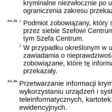
kryminalne niezwłocznie po u
ograniczenia zakresu przekaz
Art. 25.
1.
Podmiot zobowiązany, który 
przez siebie Szefowi Centrum
tym Szefa Centrum.
2.
W przypadku określonym w us
zawiadamia o nieprawdziwości
zobowiązane, które tę inform
przekazały.
Art. 26.
Przetwarzanie informacji kry
wykorzystaniu urządzeń i sys
teleinformatycznych, kartote
ewidencyjnych.