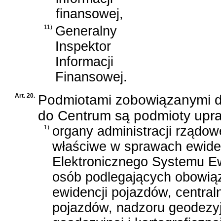
finansowej,
11)
Generalny
Inspektor
Informacji
Finansowej.
Art. 20.
Podmiotami zobowiązanymi do
do Centrum są podmioty upra
1)
organy administracji rządow
właściwe w sprawach ewide
Elektronicznego Systemu Ew
osób podlegających obowiąz
ewidencji pojazdów, centraln
pojazdów, nadzoru geodezyjn