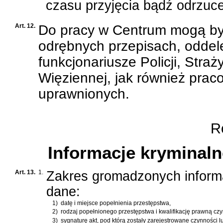
czasu przyjęcia bądź odrzuc
Art. 12.
Do pracy w Centrum mogą by
odrębnych przepisach, oddel
funkcjonariusze Policji, Straż
Więziennej, jak również prac
uprawnionych.
Ro
Informacje kryminalne
Art. 13.
1.
Zakres gromadzonych informa
dane:
1)
datę i miejsce popełnienia przestępstwa,
2)
rodzaj popełnionego przestępstwa i kwalifikację prawną czy
3)
sygnaturę akt, pod którą zostały zarejestrowane czynności 