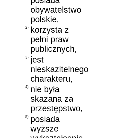
posiada
obywatelstwo
polskie,
2)
korzysta z
pełni praw
publicznych,
3)
jest
nieskazitelnego
charakteru,
4)
nie była
skazana za
przestępstwo,
5)
posiada
wyższe