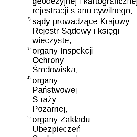
geodezyjnej i kartograficzne
rejestracji stanu cywilnego,
2)
sądy prowadzące Krajowy
Rejestr Sądowy i księgi
wieczyste,
3)
organy Inspekcji
Ochrony
Środowiska,
4)
organy
Państwowej
Straży
Pożarnej,
5)
organy Zakładu
Ubezpieczeń