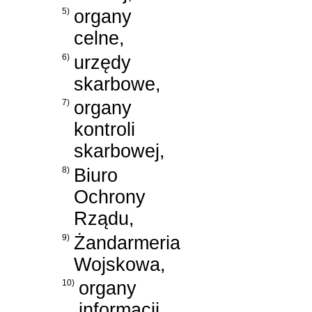
5)
organy
celne,
6)
urzędy
skarbowe,
7)
organy
kontroli
skarbowej,
8)
Biuro
Ochrony
Rządu,
9)
Żandarmeria
Wojskowa,
10)
organy
informacji