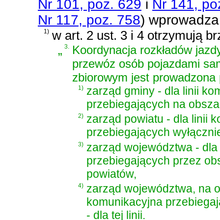
Nr 101, poz. 629
i
Nr 141, po
Nr 117, poz. 758
)
wprowadza 
1)
w art. 2 ust. 3 i 4 otrzymują b
„
3.
Koordynacja rozkładów jaz
przewóz osób pojazdami sa
zbiorowym jest prowadzona 
1)
zarząd gminy - dla linii k
przebiegających na obsza
2)
zarząd powiatu - dla lini
przebiegających wyłączni
3)
zarząd województwa - dla 
przebiegających przez ob
powiatów,
4)
zarząd województwa, na ob
komunikacyjna przebiegaj
- dla tej linii.