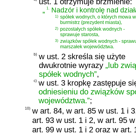
ust. 1 otrzymuje brzmienie:
„
1.
Nadzór i kontrolę nad dział
1)
spółek wodnych, o których mowa w ar
burmistrz (prezydent miasta),
2)
pozostałych spółek wodnych -
sprawuje starosta,
3)
związków spółek wodnych - spraw
marszałek województwa.
b)
w ust. 2 skreśla się użyte
dwukrotnie wyrazy
„lub zwi
spółek wodnych”
,
c)
w ust. 3 kropkę zastępuje s
odniesieniu do związków sp
województwa.”
;
10)
w art. 84, w art. 85 w ust. 1 i 3
art. 93 w ust. 1 i 2, w art. 95 w
art. 99 w ust. 1 i 2 oraz w art