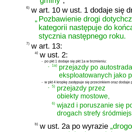
gminy”
;
6)
w art. 10 w ust. 1 dodaje się 
„
Pozbawienie drogi dotychczas
kategorii następuje do końc
stycznia następnego roku.
7)
w art. 13:
a)
w ust. 2:
-
po pkt 1 dodaje się pkt 1a w brzmieniu:
„
1a)
przejazdy po autostrad
eksploatowanych jako pł
-
w pkt 4 kropkę zastępuje się przecinkiem oraz dodaje p
„
5)
przejazdy przez
obiekty mostowe,
6)
wjazd i poruszanie się p
drogach strefy śródmiejsk
b)
w ust. 2a po wyrazie
„drog