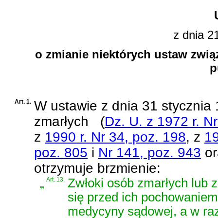
z dnia 2
o zmianie niektórych ustaw zwią
p
Art. 1.
W
ustawie z dnia 31 stycznia
zmarłych
(
Dz. U. z 1972 r. N
z
1990 r. Nr 34, poz. 198
, z
19
poz. 805
i
Nr 141, poz. 943
or
otrzymuje brzmienie:
„
Art. 13.
Zwłoki osób zmarłych lub 
się przed ich pochowaniem
medycyny sądowej, a w raz