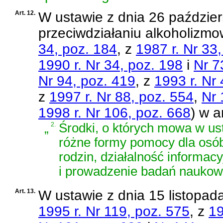
Art. 12.
W
ustawie z dnia 26 paździer
przeciwdziałaniu alkoholizmo
34, poz. 184
, z
1987 r. Nr 33
1990 r. Nr 34, poz. 198
i
Nr 7
Nr 94, poz. 419
, z
1993 r. Nr
z
1997 r. Nr 88, poz. 554
,
Nr 
1998 r. Nr 106, poz. 668
)
w ar
„
2.
Środki, o których mowa w us
różne formy pomocy dla osób
rodzin, działalność informac
i prowadzenie badań naukow
Art. 13.
W
ustawie z dnia 15 listopa
1995 r. Nr 119, poz. 575
, z
19