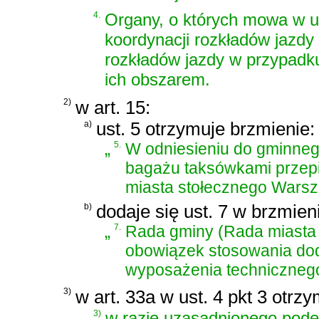
4.
Organy, o których mowa w u
koordynacji rozkładów jazdy
rozkładów jazdy w przypadku
ich obszarem.
2)
w art. 15:
a)
ust. 5 otrzymuje brzmienie:
„
5.
W odniesieniu do gminneg
bagażu taksówkami przepi
miasta stołecznego Warsz
b)
dodaje się ust. 7 w brzmien
„
7.
Rada gminy (Rada miasta
obowiązek stosowania do
wyposażenia technicznego
3)
w art. 33a w ust. 4 pkt 3 otrz
„
3)
w razie uzasadnionego pode