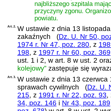
najbliższego szpitala mają
przyczyny zgonu. Organizo
powiatu.
Art. 2.
W
ustawie z dnia 13 listopad
zakaźnych
(
Dz. U. Nr 50, po
1974 r. Nr 47, poz. 280
, z
198
198
, z
1997 r. Nr 60, poz. 369
ust. 1 i 2, w art. 8 w ust. 2 o
kolejowy”
zastępuje się wyra
Art. 3.
W
ustawie z dnia 13 czerwca
sprawach cywilnych
(
Dz. U. 
215
, z
1991 r. Nr 22, poz. 93
,
34, poz. 146
i
Nr 43, poz. 189
poz. 678
)
w art. 8 w ust. 2 wy