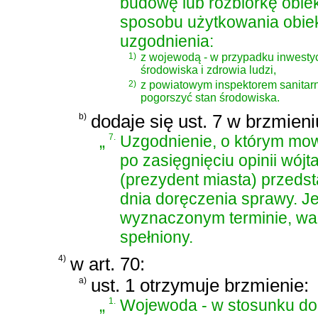
budowę lub rozbiórkę obie
sposobu użytkowania obie
uzgodnienia:
1)
z wojewodą - w przypadku inwestyc
środowiska i zdrowia ludzi,
2)
z powiatowym inspektorem sanitar
pogorszyć stan środowiska.
b)
dodaje się ust. 7 w brzmieni
„
7.
Uzgodnienie, o którym mow
po zasięgnięciu opinii wójt
(prezydent miasta) przedsta
dnia doręczenia sprawy. Je
wyznaczonym terminie, war
spełniony.
4)
w art. 70:
a)
ust. 1 otrzymuje brzmienie:
„
1.
Wojewoda - w stosunku do 