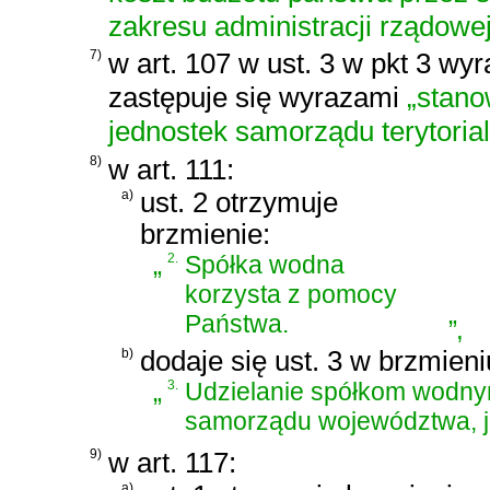
zakresu administracji rządowej
7)
w art. 107 w ust. 3 w pkt 3 wy
zastępuje się wyrazami
„stano
jednostek samorządu terytoria
8)
w art. 111:
a)
ust. 2 otrzymuje
brzmienie:
„
2.
Spółka wodna
korzysta z pomocy
Państwa.
”
,
b)
dodaje się ust. 3 w brzmieni
„
3.
Udzielanie spółkom wodnym
samorządu województwa, ja
9)
w art. 117:
a)