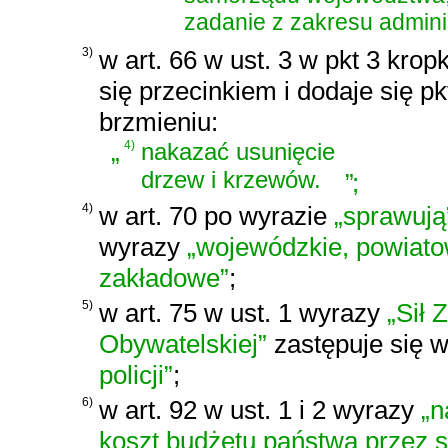
zadanie z zakresu adminis
3)
w art. 66 w ust. 3 w pkt 3 krop
się przecinkiem i dodaje się pk
brzmieniu:
„
4)
nakazać usunięcie
drzew i krzewów.
”
;
4)
w art. 70 po wyrazie
„sprawują
wyrazy
„wojewódzkie, powiato
zakładowe”
;
5)
w art. 75 w ust. 1 wyrazy
„Sił 
Obywatelskiej”
zastępuje się 
policji”
;
6)
w art. 92 w ust. 1 i 2 wyrazy
„n
koszt budżetu państwa przez 