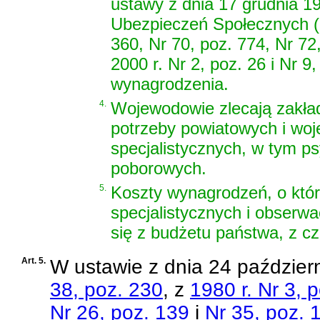
ustawy z dnia 17 grudnia 1
Ubezpieczeń Społecznych (Dz
360, Nr 70, poz. 774, Nr 72,
2000 r. Nr 2, poz. 26 i Nr 9
wynagrodzenia.
4.
Wojewodowie zlecają zakła
potrzeby powiatowych i woj
specjalistycznych, w tym ps
poborowych.
5.
Koszty wynagrodzeń, o któr
specjalistycznych i obserwa
się z budżetu państwa, z c
Art. 5.
W
ustawie z dnia 24 paździer
38, poz. 230
, z
1980 r. Nr 3, p
Nr 26, poz. 139
i
Nr 35, poz. 