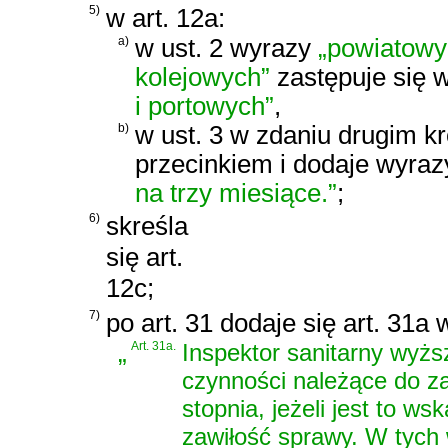
5)
w art. 12a:
a)
w ust. 2 wyrazy
„powiatowy
kolejowych”
zastępuje się
i portowych”
,
b)
w ust. 3 w zdaniu drugim k
przecinkiem i dodaje wyra
na trzy miesiące.”
;
6)
skreśla
się art.
12c;
7)
po art. 31 dodaje się art. 31a
„
Art. 31a.
Inspektor sanitarny wyż
czynności należące do za
stopnia, jeżeli jest to 
zawiłość sprawy. W tych