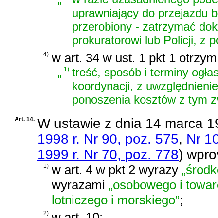
uprawniający do przejazdu b
przerobiony - zatrzymać do
prokuratorowi lub Policji, 
4)
w art. 34 w ust. 1 pkt 1 otrzy
„
1)
treść, sposób i terminy ogła
koordynacji, z uwzględnieni
ponoszenia kosztów z tym z
Art. 14.
W
ustawie z dnia 14 marca 19
1998 r. Nr 90, poz. 575
,
Nr 1
1999 r. Nr 70, poz. 778
)
wprow
1)
w art. 4 w pkt 2 wyrazy
„środk
wyrazami
„osobowego i towar
lotniczego i morskiego”
;
2)
w art. 10: