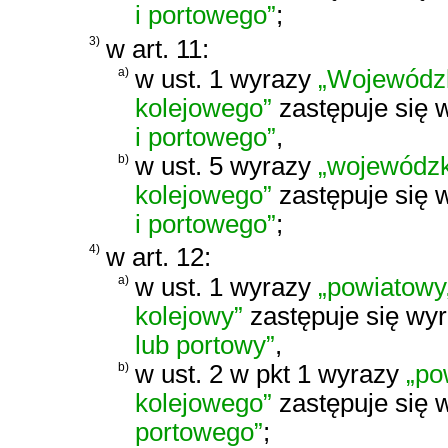
i portowego”
;
3)
w art. 11:
a)
w ust. 1 wyrazy
„Wojewódzk
kolejowego”
zastępuje się
i portowego”
,
b)
w ust. 5 wyrazy
„wojewódzk
kolejowego”
zastępuje się
i portowego”
;
4)
w art. 12:
a)
w ust. 1 wyrazy
„powiatowy
kolejowy”
zastępuje się wy
lub portowy”
,
b)
w ust. 2 w pkt 1 wyrazy
„po
kolejowego”
zastępuje się
portowego”
;