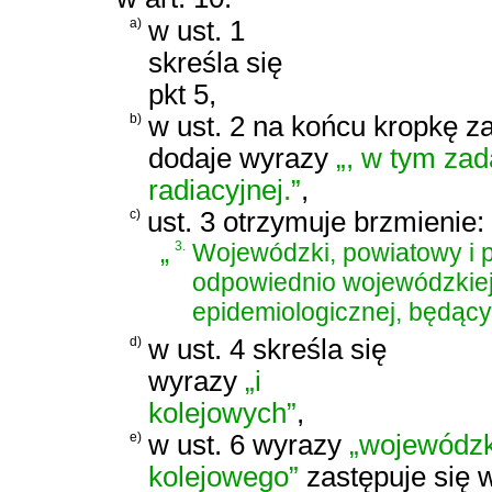
a)
w ust. 1
skreśla się
pkt 5,
b)
w ust. 2 na końcu kropkę za
dodaje wyrazy
„, w tym zad
radiacyjnej.”
,
c)
ust. 3 otrzymuje brzmienie:
„
3.
Wojewódzki, powiatowy i po
odpowiednio wojewódzkiej, 
epidemiologicznej, będący
d)
w ust. 4 skreśla się
wyrazy
„i
kolejowych”
,
e)
w ust. 6 wyrazy
„wojewódzk
kolejowego”
zastępuje się