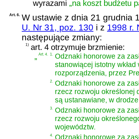
wyrazami
„na koszt budżetu 
Art. 6.
W
ustawie z dnia 21 grudnia 
U. Nr 31, poz. 130
i z
1998 r. 
następujące zmiany:
1)
art. 4 otrzymuje brzmienie:
„
Art. 4.
1.
Odznaki honorowe za zasłu
stanowiącej istotny wkład
rozporządzenia, przez Pre
2.
Odznaki honorowe za zasłu
rzecz rozwoju określonej 
są ustanawiane, w drodze
3.
Odznaki honorowe za zasłu
rzecz rozwoju określoneg
województw.
4.
Odznaki honorowe za zasłu