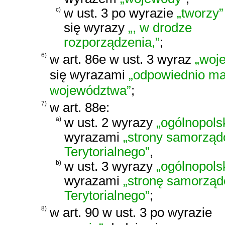
c)
w ust. 3 po wyrazie
„tworzy”
się wyrazy
„, w drodze
rozporządzenia,”
;
6)
w art. 86e w ust. 3 wyraz
„woj
się wyrazami
„odpowiednio ma
województwa”
;
7)
w art. 88e:
a)
w ust. 2 wyrazy
„ogólnopolsk
wyrazami
„strony samorząd
Terytorialnego”
,
b)
w ust. 3 wyrazy
„ogólnopols
wyrazami
„stronę samorząd
Terytorialnego”
;
8)
w art. 90 w ust. 3 po wyrazie