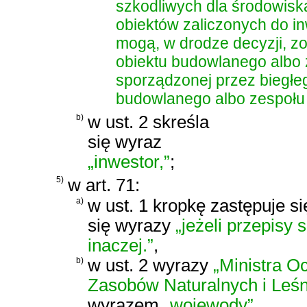
szkodliwych dla środowiska 
obiektów zaliczonych do i
mogą, w drodze decyzji, z
obiektu budowlanego albo 
sporządzonej przez biegłe
budowlanego albo zespołu
b)
w ust. 2 skreśla
się wyraz
„inwestor,”
;
5)
w art. 71:
a)
w ust. 1 kropkę zastępuje si
się wyrazy
„jeżeli przepisy
inaczej.”
,
b)
w ust. 2 wyrazy
„Ministra O
Zasobów Naturalnych i Leśn
wyrazem
„wojewody”
,