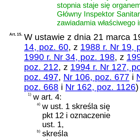
stopnia staje się organem
Główny Inspektor Sanitar
zawiadamia właściwego i
Art. 15.
W
ustawie z dnia 21 marca 1
14, poz. 60
, z
1988 r. Nr 19, 
1990 r. Nr 34, poz. 198
, z
199
poz. 212
, z
1994 r. Nr 127, p
poz. 497
,
Nr 106, poz. 677
i
poz. 668
i
Nr 162, poz. 1126
)
1)
w art. 4:
a)
w ust. 1 skreśla się
pkt 12 i oznaczenie
ust. 1,
b)
skreśla