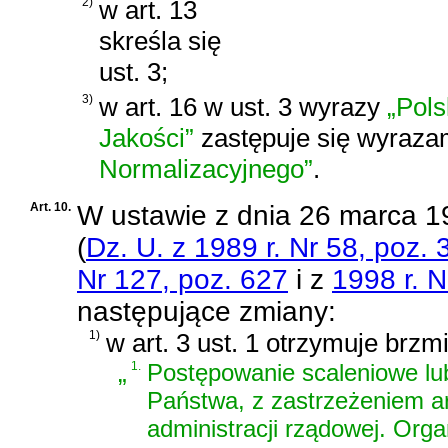
2)
w art. 13
skreśla się
ust. 3;
3)
w art. 16 w ust. 3 wyrazy
„Pols
Jakości”
zastępuje się wyraz
Normalizacyjnego”
.
Art. 10.
W
ustawie z dnia 26 marca 19
(
Dz. U. z 1989 r. Nr 58, poz. 
Nr 127, poz. 627
i z
1998 r. N
następujące zmiany:
1)
w art. 3 ust. 1 otrzymuje brzm
„
1.
Postępowanie scaleniowe l
Państwa, z zastrzeżeniem art
administracji rządowej. Or