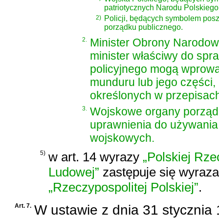
patriotycznych Narodu Polskiego
2)
Policji, będących symbolem posz
porządku publicznego.
2.
Minister Obrony Narodow
minister właściwy do sp
policyjnego mogą wprowa
munduru lub jego części
określonych w przepisac
3.
Wojskowe organy porząd
uprawnienia do używania
wojskowych.
5)
w art. 14 wyrazy
„Polskiej Rze
Ludowej”
zastępuje się wyraz
„Rzeczypospolitej Polskiej”
.
Art. 7.
W
ustawie z dnia 31 stycznia 