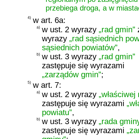
przebiega droga, a w miasta
4)
w art. 6a:
a)
w ust. 2 wyrazy
„rad gmin”
wyrazy
„rad sąsiednich po
sąsiednich powiatów”
,
b)
w ust. 3 wyrazy
„rad gmin”
zastępuje się wyrazami
„zarządów gmin”
;
5)
w art. 7:
a)
w ust. 2 wyrazy
„właściwej 
zastępuje się wyrazami
„wł
powiatu”
,
b)
w ust. 3 wyrazy
„rada gmin
zastępuje się wyrazami
„za