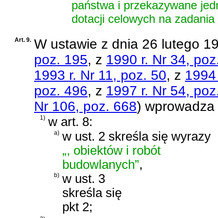
państwa i przekazywane jed
dotacji celowych na zadania
Art. 9.
W
ustawie z dnia 26 lutego 1
poz. 195
, z
1990 r. Nr 34, poz
1993 r. Nr 11, poz. 50
, z
1994 
poz. 496
, z
1997 r. Nr 54, poz
Nr 106, poz. 668
)
wprowadza s
1)
w art. 8:
a)
w ust. 2 skreśla się wyrazy
„, obiektów i robót
budowlanych”
,
b)
w ust. 3
skreśla się
pkt 2;