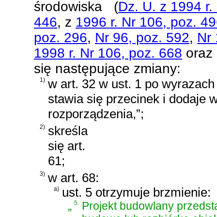
środowiska
(
Dz. U. z 1994 r.
446
, z
1996 r. Nr 106, poz. 4
poz. 296
,
Nr 96, poz. 592
,
Nr 
1998 r. Nr 106, poz. 668
oraz
się następujące zmiany:
1)
w art. 32 w ust. 1 po wyrazach
stawia się przecinek i dodaje 
rozporządzenia,”;
2)
skreśla
się art.
61;
3)
w art. 68:
a)
ust. 5 otrzymuje brzmienie:
„
5.
Projekt budowlany przedst