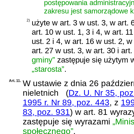
postępowania administracyj
zakresu jest samorządowe 
2)
użyte w art. 3 w ust. 3, w art. 6
art. 10 w ust. 1, 3 i 4, w art. 1
ust. 2 i 4, w art. 16 w ust. 2, w
art. 27 w ust. 3, w art. 30 i 
gminy”
zastępuje się użytym
„starosta”
.
Art. 11.
W
ustawie z dnia 26 paździe
nieletnich
(
Dz. U. Nr 35, poz
1995 r. Nr 89, poz. 443
, z
199
83, poz. 931
)
w art. 81 wyra
zastępuje się wyrazami
„Mini
społecznego”
.