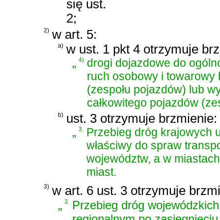
się ust.
2;
2)
w art. 5:
a)
w ust. 1 pkt 4 otrzymuje br
„
4)
drogi dojazdowe do ogóln
ruch osobowy i towarowy 
(zespołu pojazdów) lub w
całkowitego pojazdów (ze
b)
ust. 3 otrzymuje brzmienie:
„
3.
Przebieg dróg krajowych u
właściwy do spraw transpo
województw, a w miastach
miast.
3)
w art. 6 ust. 3 otrzymuje brzm
„
3.
Przebieg dróg wojewódzkich
regionalnym po zasięgnięciu