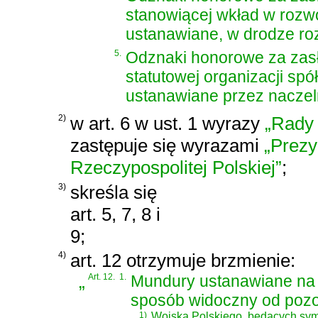
stanowiącej wkład w rozwó
ustanawiane, w drodze ro
5.
Odznaki honorowe za zasłu
statutowej organizacji spó
ustanawiane przez naczeln
2)
w art. 6 w ust. 1 wyrazy
„Rady
zastępuje się wyrazami
„Prezy
Rzeczypospolitej Polskiej”
;
3)
skreśla się
art. 5, 7, 8 i
9;
4)
art. 12 otrzymuje brzmienie:
„
Art. 12.
1.
Mundury ustanawiane na 
sposób widoczny od poz
1)
Wojska Polskiego, będących sym