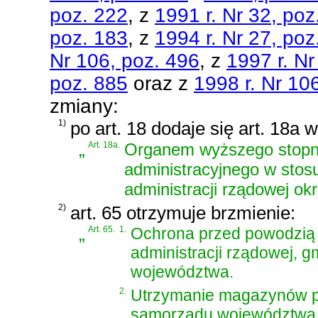
poz. 222
, z
1991 r. Nr 32, poz
poz. 183
, z
1994 r. Nr 27, poz
Nr 106, poz. 496
, z
1997 r. Nr
poz. 885
oraz z
1998 r. Nr 10
zmiany:
1)
po art. 18 dodaje się art. 18a 
„
Art. 18a.
Organem wyższego stopn
administracyjnego w stos
administracji rządowej ok
2)
art. 65 otrzymuje brzmienie:
„
Art. 65.
1.
Ochrona przed powodzią
administracji rządowej, 
województwa.
2.
Utrzymanie magazynów p
samorządu województwa,