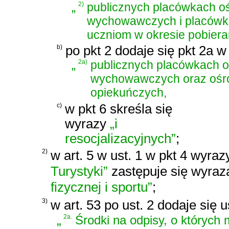
„
2)
publicznych placówkach 
wychowawczych i placówk
uczniom w okresie pobiera
b)
po pkt 2 dodaje się pkt 2a w
„
2a)
publicznych placówkach 
wychowawczych oraz ośr
opiekuńczych,
c)
w pkt 6 skreśla się
wyrazy
„i
resocjalizacyjnych”
;
2)
w art. 5 w ust. 1 w pkt 4 wyra
Turystyki”
zastępuje się wyra
fizycznej i sportu”
;
3)
w art. 53 po ust. 2 dodaje się 
„
2a.
Środki na odpisy, o których