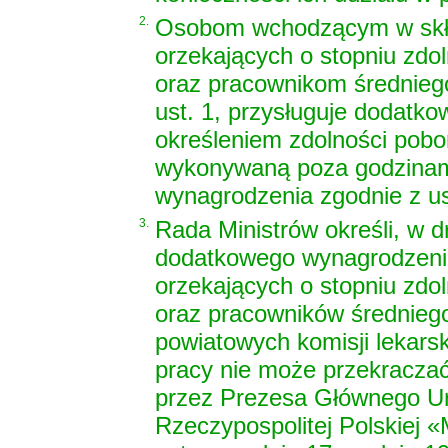
2.
Osobom wchodzącym w skład
orzekających o stopniu zdo
oraz pracownikom średnieg
ust. 1, przysługuje dodatk
określeniem zdolności pobo
wykonywaną poza godzinam
wynagrodzenia zgodnie z us
3.
Rada Ministrów określi, w 
dodatkowego wynagrodzenia
orzekających o stopniu zdo
oraz pracowników średnie
powiatowych komisji lekar
pracy nie może przekracza
przez Prezesa Głównego U
Rzeczypospolitej Polskiej «