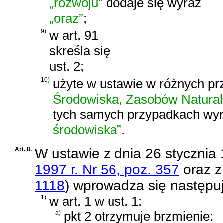
„rozwoju”
dodaje się wyraz
„oraz”
;
9)
w art. 91
skreśla się
ust. 2;
10)
użyte w ustawie w różnych p
Środowiska, Zasobów Natural
tych samych przypadkach wy
środowiska”
.
Art. 8.
W
ustawie z dnia 26 stycznia 
1997 r. Nr 56, poz. 357
oraz 
1118
)
wprowadza się następuj
1)
w art. 1 w ust. 1:
a)
pkt 2 otrzymuje brzmienie: