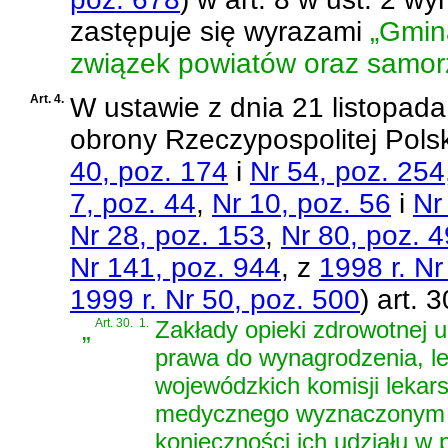
zastępuje się wyrazami
„Gmin
związek powiatów oraz samo
Art. 4.
W
ustawie z dnia 21 listopa
obrony Rzeczypospolitej Polsk
40, poz. 174
i
Nr 54, poz. 254
7, poz. 44
,
Nr 10, poz. 56
i
Nr
Nr 28, poz. 153
,
Nr 80, poz. 
Nr 141, poz. 944
, z
1998 r. Nr
1999 r. Nr 50, poz. 500
)
art. 3
„
Art. 30.
1.
Zakłady opieki zdrowotnej 
prawa do wynagrodzenia, l
wojewódzkich komisji lekar
medycznego wyznaczonym do
konieczności ich udziału w